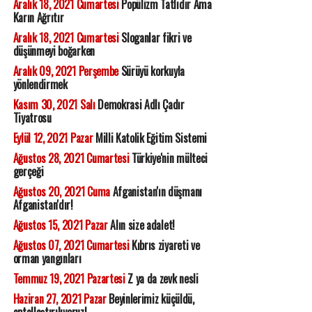
Aralık 18, 2021 Cumartesi
Popülizm Tatlıdır Ama
Karın Ağrıtır
Aralık 18, 2021 Cumartesi
Sloganlar fikri ve
düşünmeyi boğarken
Aralık 09, 2021 Perşembe
Sürüyü korkuyla
yönlendirmek
Kasım 30, 2021 Salı
Demokrasi Adlı Çadır
Tiyatrosu
Eylül 12, 2021 Pazar
Milli Katolik Eğitim Sistemi
Ağustos 28, 2021 Cumartesi
Türkiye'nin mülteci
gerçeği
Ağustos 20, 2021 Cuma
Afganistan'ın düşmanı
Afganistan'dır!
Ağustos 15, 2021 Pazar
Alın size adalet!
Ağustos 07, 2021 Cumartesi
Kıbrıs ziyareti ve
orman yangınları
Temmuz 19, 2021 Pazartesi
Z ya da zevk nesli
Haziran 27, 2021 Pazar
Beyinlerimiz küçüldü,