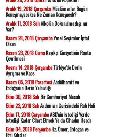
Aralık 28, 2018 Cuma
Pavlov'un Köpekleri
Aralık 19, 2018 Çarşamba
Müslümanlar Bugün
Konuşmayacaksa Ne Zaman Konuşacak?
Aralık 11, 2018 Salı
Alkolün Dokunulmazlığı mı
Var?
Kasım 28, 2018 Çarşamba
Yerel Seçimler İptal
Olsun
Kasım 23, 2018 Cuma
Kaşıkçı Cinayetinin Ranta
Çevrilmesi
Kasım 14, 2018 Çarşamba
Türkiye'de Derin
Ayrışma ve Kaos
Kasım 05, 2018 Pazartesi
Abdülhamit ve
Erdoğan'ın Derin Yalnızlığı
Ekim 30, 2018 Salı
Bir Cumhuriyet Masalı
Ekim 23, 2018 Salı
Andımızın Gerisindeki Ruh Hali
Ekim 17, 2018 Çarşamba
ABD'nin İstediği Yerde
İstediği Kadar Cihat Etmek Ya da Cihadın İfsadı
Ekim 04, 2018 Perşembe
Hz. Ömer, Erdoğan ve
Eğri Kılıçlar