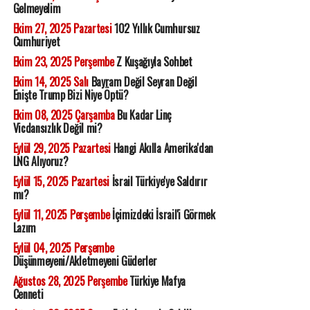
Gelmeyelim
Ekim 27, 2025 Pazartesi
102 Yıllık Cumhursuz
Cumhuriyet
Ekim 23, 2025 Perşembe
Z Kuşağıyla Sohbet
Ekim 14, 2025 Salı
Bayram Değil Seyran Değil
Enişte Trump Bizi Niye Öptü?
Ekim 08, 2025 Çarşamba
Bu Kadar Linç
Vicdansızlık Değil mi?
Eylül 29, 2025 Pazartesi
Hangi Akılla Amerika'dan
LNG Alıyoruz?
Eylül 15, 2025 Pazartesi
İsrail Türkiye'ye Saldırır
mı?
Eylül 11, 2025 Perşembe
İçimizdeki İsrail'i Görmek
Lazım
Eylül 04, 2025 Perşembe
Düşünmeyeni/Akletmeyeni Güderler
Ağustos 28, 2025 Perşembe
Türkiye Mafya
Cenneti