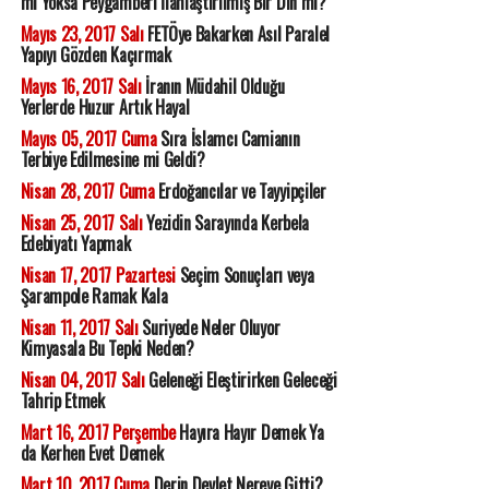
mi Yoksa Peygamberi İlahlaştırılmış Bir Din mi?
Mayıs 23, 2017 Salı
FETÖye Bakarken Asıl Paralel
Yapıyı Gözden Kaçırmak
Mayıs 16, 2017 Salı
İranın Müdahil Olduğu
Yerlerde Huzur Artık Hayal
Mayıs 05, 2017 Cuma
Sıra İslamcı Camianın
Terbiye Edilmesine mi Geldi?
Nisan 28, 2017 Cuma
Erdoğancılar ve Tayyipçiler
Nisan 25, 2017 Salı
Yezidin Sarayında Kerbela
Edebiyatı Yapmak
Nisan 17, 2017 Pazartesi
Seçim Sonuçları veya
Şarampole Ramak Kala
Nisan 11, 2017 Salı
Suriyede Neler Oluyor
Kimyasala Bu Tepki Neden?
Nisan 04, 2017 Salı
Geleneği Eleştirirken Geleceği
Tahrip Etmek
Mart 16, 2017 Perşembe
Hayıra Hayır Demek Ya
da Kerhen Evet Demek
Mart 10, 2017 Cuma
Derin Devlet Nereye Gitti?