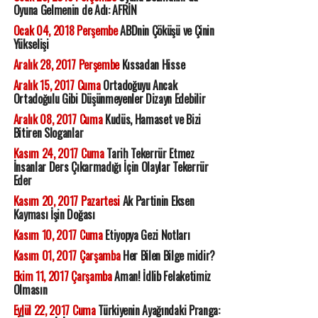
Oyuna Gelmenin de Adı: AFRİN
Ocak 04, 2018 Perşembe
ABDnin Çöküşü ve Çinin
Yükselişi
Aralık 28, 2017 Perşembe
Kıssadan Hisse
Aralık 15, 2017 Cuma
Ortadoğuyu Ancak
Ortadoğulu Gibi Düşünmeyenler Dizayn Edebilir
Aralık 08, 2017 Cuma
Kudüs, Hamaset ve Bizi
Bitiren Sloganlar
Kasım 24, 2017 Cuma
Tarih Tekerrür Etmez
İnsanlar Ders Çıkarmadığı İçin Olaylar Tekerrür
Eder
Kasım 20, 2017 Pazartesi
Ak Partinin Eksen
Kayması İşin Doğası
Kasım 10, 2017 Cuma
Etiyopya Gezi Notları
Kasım 01, 2017 Çarşamba
Her Bilen Bilge midir?
Ekim 11, 2017 Çarşamba
Aman! İdlib Felaketimiz
Olmasın
Eylül 22, 2017 Cuma
Türkiyenin Ayağındaki Pranga: