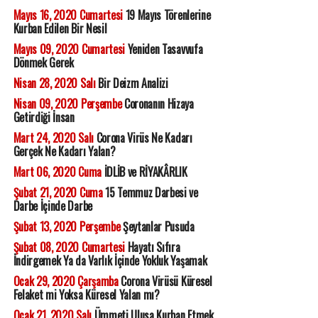
Mayıs 16, 2020 Cumartesi
19 Mayıs Törenlerine
Kurban Edilen Bir Nesil
Mayıs 09, 2020 Cumartesi
Yeniden Tasavvufa
Dönmek Gerek
Nisan 28, 2020 Salı
Bir Deizm Analizi
Nisan 09, 2020 Perşembe
Coronanın Hizaya
Getirdiği İnsan
Mart 24, 2020 Salı
Corona Virüs Ne Kadarı
Gerçek Ne Kadarı Yalan?
Mart 06, 2020 Cuma
İDLİB ve RİYAKÂRLIK
Şubat 21, 2020 Cuma
15 Temmuz Darbesi ve
Darbe İçinde Darbe
Şubat 13, 2020 Perşembe
Şeytanlar Pusuda
Şubat 08, 2020 Cumartesi
Hayatı Sıfıra
İndirgemek Ya da Varlık İçinde Yokluk Yaşamak
Ocak 29, 2020 Çarşamba
Corona Virüsü Küresel
Felaket mi Yoksa Küresel Yalan mı?
Ocak 21, 2020 Salı
Ümmeti Ulusa Kurban Etmek