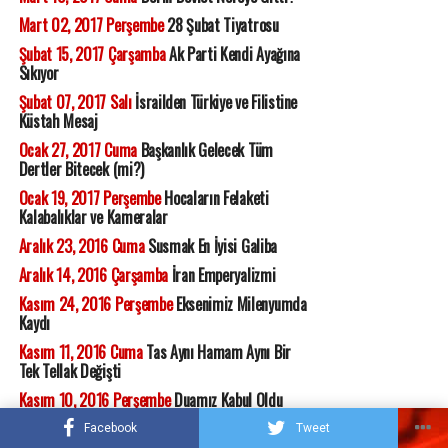
Mart 02, 2017 Perşembe
28 Şubat Tiyatrosu
Şubat 15, 2017 Çarşamba
Ak Parti Kendi Ayağına
Sıkıyor
Şubat 07, 2017 Salı
İsrailden Türkiye ve Filistine
Küstah Mesaj
Ocak 27, 2017 Cuma
Başkanlık Gelecek Tüm
Dertler Bitecek (mi?)
Ocak 19, 2017 Perşembe
Hocaların Felaketi
Kalabalıklar ve Kameralar
Aralık 23, 2016 Cuma
Susmak En İyisi Galiba
Aralık 14, 2016 Çarşamba
İran Emperyalizmi
Kasım 24, 2016 Perşembe
Eksenimiz Milenyumda
Kaydı
Kasım 11, 2016 Cuma
Tas Aynı Hamam Aynı Bir
Tek Tellak Değişti
Kasım 10, 2016 Perşembe
Duamız Kabul Oldu
Trump Seçildi
Facebook
Tweet