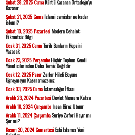
Şubat 28, 2025 Cuma
Kürt'ü Kazanan Ortadoğu'yu
Kazanır
Şubat 21, 2025 Cuma
İslami camialar ne kadar
islami?
Şubat 10, 2025 Pazartesi
Modern Cehalet:
Hikmetsiz Bilgi
Ocak 31, 2025 Cuma
Tarih Bunların Hepsini
Yazacak
Ocak 23, 2025 Perşembe
Hiçbir Toplum Kendi
Yöneticilerinden Daha Temiz Değildir
Ocak 12, 2025 Pazar
Zarlar Hileli Boşuna
Uğraşmayın Kazanamazsınız
Ocak 03, 2025 Cuma
İslamcılığın İflası
Aralık 23, 2024 Pazartesi
Devlet Memuru Kafası
Aralık 18, 2024 Çarşamba
İnsan Biraz Utanır
Aralık 11, 2024 Çarşamba
Suriye Zaferi Hayır mı
Şer mi?
Kasım 30, 2024 Cumartesi
Eski İslamcı Yeni