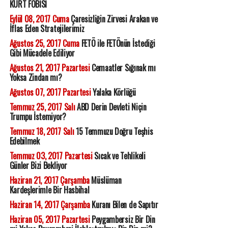
KÜRT FOBİSİ
Eylül 08, 2017 Cuma
Çaresizliğin Zirvesi Arakan ve
İflas Eden Stratejilerimiz
Ağustos 25, 2017 Cuma
FETÖ ile FETÖnün İstediği
Gibi Mücadele Ediliyor
Ağustos 21, 2017 Pazartesi
Cemaatler Sığınak mı
Yoksa Zindan mı?
Ağustos 07, 2017 Pazartesi
Yalaka Körlüğü
Temmuz 25, 2017 Salı
ABD Derin Devleti Niçin
Trumpu İstemiyor?
Temmuz 18, 2017 Salı
15 Temmuzu Doğru Teşhis
Edebilmek
Temmuz 03, 2017 Pazartesi
Sıcak ve Tehlikeli
Günler Bizi Bekliyor
Haziran 21, 2017 Çarşamba
Müslüman
Kardeşlerimle Bir Hasbihal
Haziran 14, 2017 Çarşamba
Kuranı Bilen de Sapıtır
Haziran 05, 2017 Pazartesi
Peygambersiz Bir Din