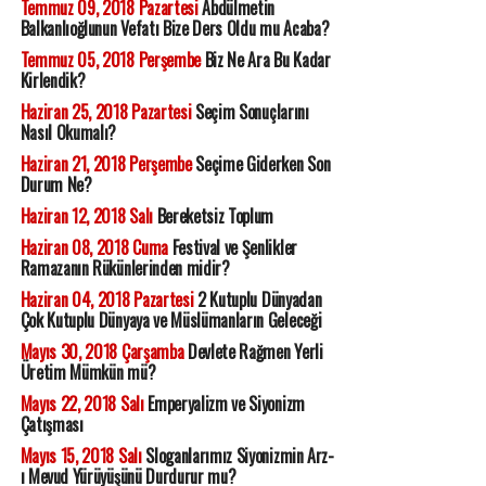
Temmuz 09, 2018 Pazartesi
Abdülmetin
Balkanlıoğlunun Vefatı Bize Ders Oldu mu Acaba?
Temmuz 05, 2018 Perşembe
Biz Ne Ara Bu Kadar
Kirlendik?
Haziran 25, 2018 Pazartesi
Seçim Sonuçlarını
Nasıl Okumalı?
Haziran 21, 2018 Perşembe
Seçime Giderken Son
Durum Ne?
Haziran 12, 2018 Salı
Bereketsiz Toplum
Haziran 08, 2018 Cuma
Festival ve Şenlikler
Ramazanın Rükünlerinden midir?
Haziran 04, 2018 Pazartesi
2 Kutuplu Dünyadan
Çok Kutuplu Dünyaya ve Müslümanların Geleceği
Mayıs 30, 2018 Çarşamba
Devlete Rağmen Yerli
Üretim Mümkün mü?
Mayıs 22, 2018 Salı
Emperyalizm ve Siyonizm
Çatışması
Mayıs 15, 2018 Salı
Sloganlarımız Siyonizmin Arz-
ı Mevud Yürüyüşünü Durdurur mu?