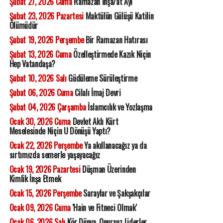
Şubat 27, 2026 Cuma
Ramazan İnşa/at Ayı
Şubat 23, 2026 Pazartesi
Maktülün Gülüşü Katilin
Ölümüdür
Şubat 19, 2026 Perşembe
Bir Ramazan Hatırası
Şubat 13, 2026 Cuma
Özelleştirmede Kazık Niçin
Hep Vatandaşa?
Şubat 10, 2026 Salı
Güdüleme Sürüleştirme
Şubat 06, 2026 Cuma
Cilalı İmaj Devri
Şubat 04, 2026 Çarşamba
İslamcılık ve Yozlaşma
Ocak 30, 2026 Cuma
Devlet Aklı Kürt
Meselesinde Niçin U Dönüşü Yaptı?
Ocak 22, 2026 Perşembe
Ya akıllanacağız ya da
sırtımızda semerle yaşayacağız
Ocak 19, 2026 Pazartesi
Düşman Üzerinden
Kimlik İnşa Etmek
Ocak 15, 2026 Perşembe
Saraylar ve Şakşakçılar
Ocak 09, 2026 Cuma
'Hain ve Fitneci Olmak'
Ocak 06, 2026 Salı
Kör Dünya, Onursuz Liderler