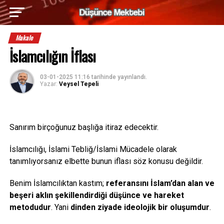
Makale
İslamcılığın İflası
03-01-2025 11:16
tarihinde yayınlandı.
Yazar:
Veysel Tepeli
Sanırım birçoğunuz başlığa itiraz edecektir.
İslamcılığı, İslami Tebliğ/İslami Mücadele olarak
tanımlıyorsanız elbette bunun iflası söz konusu değildir.
Benim İslamcılıktan kastım;
referansını İslam’dan alan ve
beşeri aklın şekillendirdiği düşünce ve hareket
metodudur
. Yani
dinden ziyade ideolojik bir oluşumdur
.