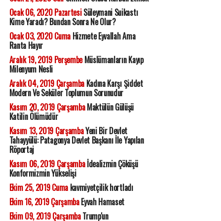
Ocak 06, 2020 Pazartesi
Süleymani Suikastı
Kime Yaradı? Bundan Sonra Ne Olur?
Ocak 03, 2020 Cuma
Hizmete Eyvallah Ama
Ranta Hayır
Aralık 19, 2019 Perşembe
Müslümanların Kayıp
Milenyum Nesli
Aralık 04, 2019 Çarşamba
Kadına Karşı Şiddet
Modern Ve Seküler Toplumun Sorunudur
Kasım 20, 2019 Çarşamba
Maktülün Gülüşü
Katilin Ölümüdür
Kasım 13, 2019 Çarşamba
Yeni Bir Devlet
Tahayyülü: Patagonya Devlet Başkanı İle Yapılan
Röportaj
Kasım 06, 2019 Çarşamba
İdealizmin Çöküşü
Konformizmin Yükselişi
Ekim 25, 2019 Cuma
kavmiyetçilik hortladı
Ekim 16, 2019 Çarşamba
Eyvah Hamaset
Ekim 09, 2019 Çarşamba
Trump'un