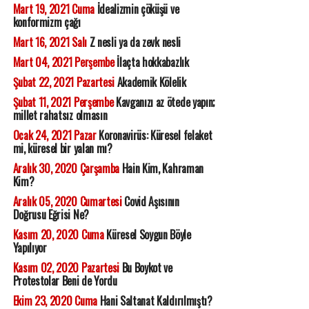
Mart 19, 2021 Cuma
İdealizmin çöküşü ve
konformizm çağı
Mart 16, 2021 Salı
Z nesli ya da zevk nesli
Mart 04, 2021 Perşembe
İlaçta hokkabazlık
Şubat 22, 2021 Pazartesi
Akademik Kölelik
Şubat 11, 2021 Perşembe
Kavganızı az ötede yapın;
millet rahatsız olmasın
Ocak 24, 2021 Pazar
Koronavirüs: Küresel felaket
mi, küresel bir yalan mı?
Aralık 30, 2020 Çarşamba
Hain Kim, Kahraman
Kim?
Aralık 05, 2020 Cumartesi
Covid Aşısının
Doğrusu Eğrisi Ne?
Kasım 20, 2020 Cuma
Küresel Soygun Böyle
Yapılıyor
Kasım 02, 2020 Pazartesi
Bu Boykot ve
Protestolar Beni de Yordu
Ekim 23, 2020 Cuma
Hani Saltanat Kaldırılmıştı?