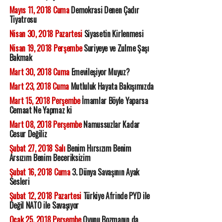
Mayıs 11, 2018 Cuma
Demokrasi Denen Çadır
Tiyatrosu
Nisan 30, 2018 Pazartesi
Siyasetin Kirlenmesi
Nisan 19, 2018 Perşembe
Suriyeye ve Zulme Şaşı
Bakmak
Mart 30, 2018 Cuma
Emevileşiyor Muyuz?
Mart 23, 2018 Cuma
Mutluluk Hayata Bakışımızda
Mart 15, 2018 Perşembe
İmamlar Böyle Yaparsa
Cemaat Ne Yapmaz ki
Mart 08, 2018 Perşembe
Namussuzlar Kadar
Cesur Değiliz
Şubat 27, 2018 Salı
Benim Hırsızım Benim
Arsızım Benim Beceriksizim
Şubat 16, 2018 Cuma
3. Dünya Savaşının Ayak
Sesleri
Şubat 12, 2018 Pazartesi
Türkiye Afrinde PYD ile
Değil NATO ile Savaşıyor
Ocak 25, 2018 Perşembe
Oyunu Bozmanın da