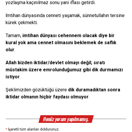
yozlaşma kaçınılmaz sonu yani iflası getirdi.
İmtihan dünyasında cenneti yaşamak, sünnetullahın tersine
kürek çekmekti.
Tamam,
imtihan dünyası cehennem olacak diye bir
kural yok ama cennet olmasını beklemek de saflık
olur
.
Allah bizden iktidar/devlet olmayı değil; sıratı
müstakim üzere emrolunduğumuz gibi dik durmamızı
istiyor
.
Şeklimizden gözüktüğü üzere
dik duramadıktan sonra
iktidar olmanın hiçbir faydası olmuyor
.
Henüz yorum yapılmamış.
*
İşaretli tüm alanları doldurunuz.