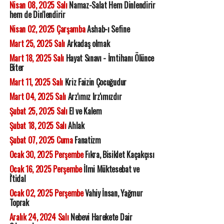
Nisan 08, 2025 Salı
Namaz-Salat Hem Dinlendirir
hem de Din'lendirir
Nisan 02, 2025 Çarşamba
Ashab-ı Sefine
Mart 25, 2025 Salı
Arkadaş olmak
Mart 18, 2025 Salı
Hayat Sınavı - İmtihanı Ölünce
Biter
Mart 11, 2025 Salı
Kriz Faizin Çocuğudur
Mart 04, 2025 Salı
Arz'ımız Irz'ımızdır
Şubat 25, 2025 Salı
El ve Kalem
Şubat 18, 2025 Salı
Ahlak
Şubat 07, 2025 Cuma
Fanatizm
Ocak 30, 2025 Perşembe
Fıkra, Bisiklet Kaçakçısı
Ocak 16, 2025 Perşembe
İlmi Müktesebat ve
İ'tidal
Ocak 02, 2025 Perşembe
Vahiy İnsan, Yağmur
Toprak
Aralık 24, 2024 Salı
Nebevi Harekete Dair