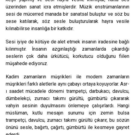
üzerinden sanat icra etmişlerdir. Müzik enstrümanlarının
sesi de mücerred manada bir sanatsal buluştur ve söz bu
sese katılarak, söz sesle buluşturularak hayra vesile
kılınabilirse insanlığa bir katkıdır.
Sesi iyiye de kötüye de alet etmek insanın iradesine bağlı
kılınmıştır. İnsanın azgınlaştığı zamanlarda çıkardığı
seslerin çok daha ürkütücü, korkutucu olduğunu fiilen
müşahede ediyoruz.
Kadim zamanların müşrikleri ile modern zamanların
müşrikleri farklı aletlerle aynı çabayı ortaya koyuyorlar. Asr-
ı saadet mücadele dönemi trampetçi, darbukacı, davulcu,
dümbelekçi, zurnacı takımı gürültü, gümbürtü çıkararak
vahyin sesinin duyulmasını önlemeye çalışırlardı. Hangi
müslüman, kutlu mesajın sunumu için zemin bulsa
trampetçi, davulcu, zurnacı takımı gürültü çıkarır, bu sözün
önünü sesle, bağırtı, çağırtı, gümbürtü ile kesmeye gayret
ederdi.