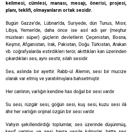
kelimesi, cümlesi, manası, mesajı, önerisi, projesi,
planı, teklifi, olmayanların ortak sesidir.
Bugün Gazze'de, Lübnan'da, Suriyede, dün Tunus, Mısır,
Libya, Yemen'de, daha önce ise asıl adı şer (meşhur
müstearı süper) güçlerin devletlerin Çeçenistan, Bosna,
Keşmir, Afganistan, Irak, Pakistan, Doğu Türkistan, Arakan
vb. coğrafyalarda estirdikleri terör, akıttıkları kan üzerinden
çıkardıkları ses, aynı sestir, silah sesidir.
Ses, aslında bir ayettir. Rabb-ül Alemin, sesi bir mucize
olarak var etmiş ve yaratılmışlara bahsetmiştir.
Her canlının, varlığın kendine has doğal bir sesi vardır.
Su sesi, rüzgâr sesi, göğün sesi, kuş sesi, kuzu sesi ilâ
âhir her varlığın orijinal özgün bir sesi vardır.
Vahyin şekillendirdiği toplumlar, ses üzerinde düşünmüş,
keşif yapmış ve sesi hayra vesile kılmışlar, hatta ses