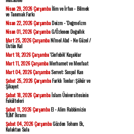
Mücadele'
Nisan 29, 2026 Çarşamba
İlim ve İrfan - Bilmek
ve Tanımak Farkı
Nisan 22, 2026 Çarşamba
Deizm - 'Değme'izm
Nisan 01, 2026 Çarşamba
G/Özlenen Doğallık
Mart 25, 2026 Çarşamba
Ni'mel Abd - Ne Güzel /
Üstün Kul
Mart 18, 2026 Çarşamba
'Cinfobik' Kuşaklar
Mart 11, 2026 Çarşamba
Merhamet ve Menfaat
Mart 04, 2026 Çarşamba
Servet: Sosyal Kan
Şubat 25, 2026 Çarşamba
Farklı Tonlar: Şükür ve
Şikayet
Şubat 18, 2026 Çarşamba
İslam Üniversitesinin
Fakülteleri
Şubat 11, 2026 Çarşamba
El - Alim Rabbimizin
'İLİM' İkramı
Şubat 04, 2026 Çarşamba
Gözden Tohum Ek,
Kulaktan Sula