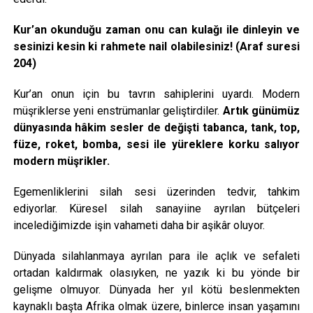
Kur’an okunduğu zaman onu can kulağı ile dinleyin ve
sesinizi kesin ki rahmete nail olabilesiniz! (Araf suresi
204)
Kur’an onun için bu tavrın sahiplerini uyardı. Modern
müşriklerse yeni enstrümanlar geliştirdiler.
Artık günümüz
dünyasında hâkim sesler de değişti tabanca, tank, top,
füze, roket, bomba, sesi ile yüreklere korku salıyor
modern müşrikler.
Egemenliklerini silah sesi üzerinden tedvir, tahkim
ediyorlar. Küresel silah sanayiine ayrılan bütçeleri
incelediğimizde işin vahameti daha bir aşikâr oluyor.
Dünyada silahlanmaya ayrılan para ile açlık ve sefaleti
ortadan kaldırmak olasıyken, ne yazık ki bu yönde bir
gelişme olmuyor. Dünyada her yıl kötü beslenmekten
kaynaklı başta Afrika olmak üzere, binlerce insan yaşamını