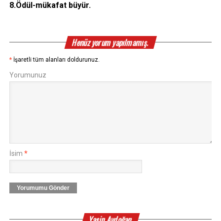
8.Ödül-mükafat büyür.
Henüz yorum yapılmamış.
*
İşaretli tüm alanları doldurunuz.
Yorumunuz
İsim
*
Yorumumu Gönder
Yasin Aydoğan