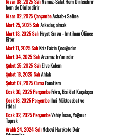
Nisan 08, 2025 Salı
Namaz-Salat Hem Dinlendirir
hem de Din'lendirir
Nisan 02, 2025 Çarşamba
Ashab-ı Sefine
Mart 25, 2025 Salı
Arkadaş olmak
Mart 18, 2025 Salı
Hayat Sınavı - İmtihanı Ölünce
Biter
Mart 11, 2025 Salı
Kriz Faizin Çocuğudur
Mart 04, 2025 Salı
Arz'ımız Irz'ımızdır
Şubat 25, 2025 Salı
El ve Kalem
Şubat 18, 2025 Salı
Ahlak
Şubat 07, 2025 Cuma
Fanatizm
Ocak 30, 2025 Perşembe
Fıkra, Bisiklet Kaçakçısı
Ocak 16, 2025 Perşembe
İlmi Müktesebat ve
İ'tidal
Ocak 02, 2025 Perşembe
Vahiy İnsan, Yağmur
Toprak
Aralık 24, 2024 Salı
Nebevi Harekete Dair