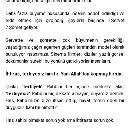
rahatsızlığın, hastalığın baş müsebbibi olur.
Daha fazla büyüme hususunda insanın hedef edindiği ve
elde etmek için çırpındığı şeylerin başında 1.Servet
2.Şöhret geliyor.
Servette ve şöhrette çok büyümenin gerekliliği,
yaşadığımız çağın egemen güçleri tarafından model olarak
sunuluyor insanımıza. Sinema filmleri, diziler, yazılı görsel
dokümanlar sürekli bu yönünü gıdıklıyorlar insanların.
İhtiras, terbiyesiz hırstır. Yani Allah'tan kopmuş hırstır.
Çünkü "
terbiyeli
" Rabbini her işinde merkeze alan,
"
terbiyesiz
" Rabbini hiç dikkate almayan, duyarsız demek.
Hırs, Rabbimizin bize ihsan ettiği, hayatı temin eden bir
duygudur. İlahi bir nimettir.
Hırs sahibi olmakta sorun yok ama ihtirasta sorun çok.