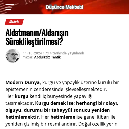
Makale
Aldatmanın/Aldanışın
Süreklileştirilmesi?
11-10-2024 17:14
tarihinde yayınlandı.
Yazar:
Abdulaziz Tantik
Modern Dünya,
kurgu ve yapaylık üzerine kurulu bir
epistemenin cenderesinde işlevselleşmektedir.
Her
kurgu
kendi iç bünyesinde yapaylığı
taşımaktadır.
Kurgu demek ise; herhangi bir olayı,
olguyu, durumu bir tahayyül sonucu yeniden
betimlemektir.
Her
betimleme i
se genel itibarı ile
yeniden çizilmiş bir resmi andırır. Doğal özellik yerini