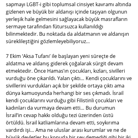
sapmayı LGBT-i gibi toplumsal cinsiyet kavramı altında
gizlenen ve büyük bir aldanışı içinde taşıyan olgunun
yerleşik hale gelmesini sağlayacak büyük masrafların
sermaye tarafından fütursuzca kullanıldığı
bilinmektedir. Bu noktada da aldatmanın ve aldanışın
süreklileştiğini gözlemleyebiliyoruz…
7 Ekim ‘Aksa Tufanı’ ile başlayan yeni süreçte de
aldatma ve aldanış giderek çoğalarak sürgit devam
etmektedir. Önce Hamas’ın çocukları, kızları, sivilleri
vurduğu öne çıkarıldı. Yalan çıktı… Kendi çocuklarını ve
sivillerini vurdukları açık bir şekilde ortaya çıktı ama
dünya kamuoyunda herhangi bir ses çıkmadı. İsrail
kendi çocuklarını vurduğu gibi Filistinli çocukları ve
kadınları da vurmaya devam etti… Bu durumun
İsrail’in cevap hakkı olduğu tezi üzerinden üstü
örtüldü. İsrail katliamlarına devam etti, soykırıma
vardırdı işi… Ama ne uluslar arası kurumlar ve ne de
büyük devletler bu konuda bir şey demediği gibi bir iki