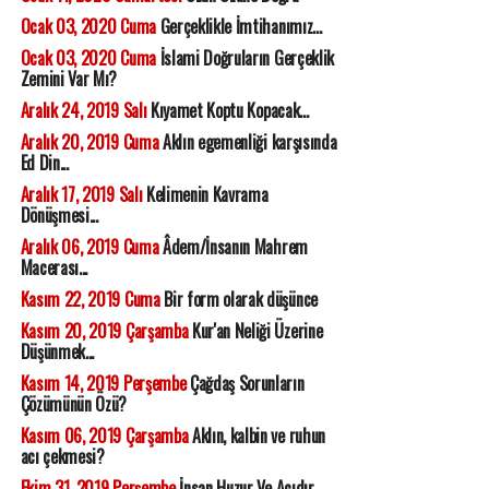
Ocak 03, 2020 Cuma
Gerçeklikle İmtihanımız...
Ocak 03, 2020 Cuma
İslami Doğruların Gerçeklik
Zemini Var Mı?
Aralık 24, 2019 Salı
Kıyamet Koptu Kopacak...
Aralık 20, 2019 Cuma
Aklın egemenliği karşısında
Ed Din...
Aralık 17, 2019 Salı
Kelimenin Kavrama
Dönüşmesi...
Aralık 06, 2019 Cuma
Âdem/İnsanın Mahrem
Macerası...
Kasım 22, 2019 Cuma
Bir form olarak düşünce
Kasım 20, 2019 Çarşamba
Kur'an Neliği Üzerine
Düşünmek...
Kasım 14, 2019 Perşembe
Çağdaş Sorunların
Çözümünün Özü?
Kasım 06, 2019 Çarşamba
Aklın, kalbin ve ruhun
acı çekmesi?
Ekim 31, 2019 Perşembe
İnsan Huzur Ve Acıdır