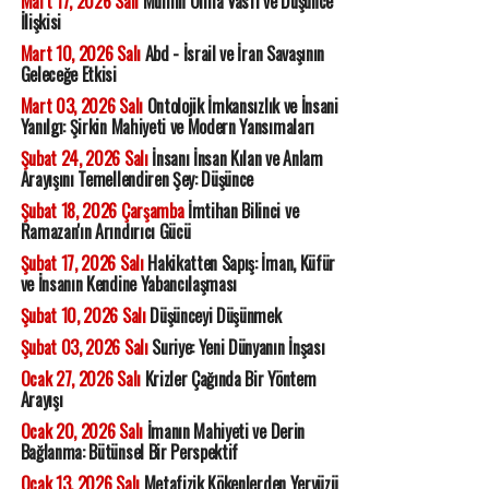
Mart 17, 2026 Salı
Mümin Olma Vasfı ve Düşünce
İlişkisi
Mart 10, 2026 Salı
Abd - İsrail ve İran Savaşının
Geleceğe Etkisi
Mart 03, 2026 Salı
Ontolojik İmkansızlık ve İnsani
Yanılgı: Şirkin Mahiyeti ve Modern Yansımaları
Şubat 24, 2026 Salı
İnsanı İnsan Kılan ve Anlam
Arayışını Temellendiren Şey: Düşünce
Şubat 18, 2026 Çarşamba
İmtihan Bilinci ve
Ramazan'ın Arındırıcı Gücü
Şubat 17, 2026 Salı
Hakikatten Sapış: İman, Küfür
ve İnsanın Kendine Yabancılaşması
Şubat 10, 2026 Salı
Düşünceyi Düşünmek
Şubat 03, 2026 Salı
Suriye: Yeni Dünyanın İnşası
Ocak 27, 2026 Salı
Krizler Çağında Bir Yöntem
Arayışı
Ocak 20, 2026 Salı
İmanın Mahiyeti ve Derin
Bağlanma: Bütünsel Bir Perspektif
Ocak 13, 2026 Salı
Metafizik Kökenlerden Yeryüzü