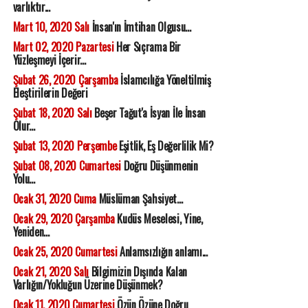
varlıktır...
Mart 10, 2020 Salı
İnsan'ın İmtihan Olgusu...
Mart 02, 2020 Pazartesi
Her Sıçrama Bir
Yüzleşmeyi İçerir...
Şubat 26, 2020 Çarşamba
İslamcılığa Yöneltilmiş
Eleştirilerin Değeri
Şubat 18, 2020 Salı
Beşer Tağut'a İsyan İle İnsan
Olur...
Şubat 13, 2020 Perşembe
Eşitlik, Eş Değerlilik Mi?
Şubat 08, 2020 Cumartesi
Doğru Düşünmenin
Yolu...
Ocak 31, 2020 Cuma
Müslüman Şahsiyet...
Ocak 29, 2020 Çarşamba
Kudüs Meselesi, Yine,
Yeniden...
Ocak 25, 2020 Cumartesi
Anlamsızlığın anlamı...
Ocak 21, 2020 Salı
Bilgimizin Dışında Kalan
Varlığın/Yokluğun Üzerine Düşünmek?
Ocak 11, 2020 Cumartesi
Özün Özüne Doğru