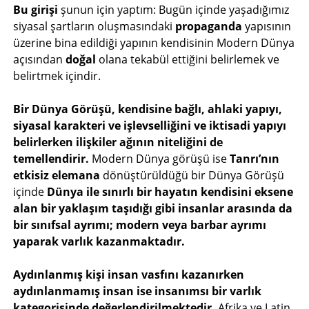
Bu girişi
şunun için yaptım: Bugün içinde yaşadığımız
siyasal şartların oluşmasındaki
propaganda
yapısının
üzerine bina edildiği yapının kendisinin Modern Dünya
açısından
doğal
olana tekabül ettiğini belirlemek ve
belirtmek içindir.
Bir Dünya Görüşü, kendisine bağlı, ahlaki yapıyı,
siyasal karakteri ve işlevselliğini ve iktisadi yapıyı
belirlerken ilişkiler ağının niteliğini de
temellendirir.
Modern Dünya görüşü ise
Tanrı’nın
etkisiz elemana
dönüştürüldüğü bir Dünya Görüşü
içinde
Dünya ile sınırlı bir hayatın kendisini eksene
alan bir yaklaşım taşıdığı gibi insanlar arasında da
bir sınıfsal ayrımı; modern veya barbar ayrımı
yaparak varlık kazanmaktadır.
Aydınlanmış kişi insan vasfını kazanırken
aydınlanmamış insan ise insanımsı bir varlık
kategorisinde değerlendirilmektedir.
Afrika ve Latin