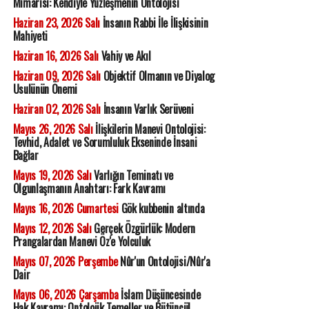
Mimarisi: Kendiyle Yüzleşmenin Ontolojisi
Haziran 23, 2026 Salı
İnsanın Rabbi İle İlişkisinin
Mahiyeti
Haziran 16, 2026 Salı
Vahiy ve Akıl
Haziran 09, 2026 Salı
Objektif Olmanın ve Diyalog
Usulünün Önemi
Haziran 02, 2026 Salı
İnsanın Varlık Serüveni
Mayıs 26, 2026 Salı
İlişkilerin Manevi Ontolojisi:
Tevhid, Adalet ve Sorumluluk Ekseninde İnsani
Bağlar
Mayıs 19, 2026 Salı
Varlığın Teminatı ve
Olgunlaşmanın Anahtarı: Fark Kavramı
Mayıs 16, 2026 Cumartesi
Gök kubbenin altında
Mayıs 12, 2026 Salı
Gerçek Özgürlük: Modern
Prangalardan Manevi Öz'e Yolculuk
Mayıs 07, 2026 Perşembe
Nûr'un Ontolojisi/Nûr'a
Dair
Mayıs 06, 2026 Çarşamba
İslam Düşüncesinde
Hak Kavramı: Ontolojik Temeller ve Bütüncül