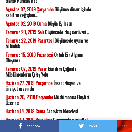
olarak Kurban/Hac
Ağustos 07, 2019 Çarşamba
Düşünce dinamiğinde
sabit ve değişken...
Ağustos 02, 2019 Cuma
Düşün Ey İnsan
Temmuz 23, 2019 Salı
Düşüncede oluş serüveni...
Temmuz 22, 2019 Pazartesi
Düşüncede uyum ve
bütünlük
Temmuz 15, 2019 Pazartesi
Ortak Bir Algının
Oluşumu
Temmuz 07, 2019 Pazar
Bunalım Çağında
Müslümanların Çıkış Yolu
Haziran 27, 2019 Perşembe
İnsan: Nisyan ve
ünsiyet arasında
Haziran 20, 2019 Perşembe
Müslüman'ca Eleştiri
Üzerine
Haziran 14, 2019 Cuma
Anarşizm Meselesi...
Haziran 10, 2019 Pazartesi
Düşüncede somutluk
arayışı
Facebook
Tweet