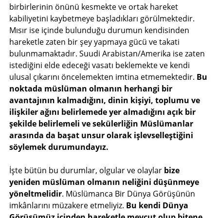
birbirlerinin önünü kesmekte ve ortak hareket
kabiliyetini kaybetmeye başladıkları görülmektedir.
Mısır ise içinde bulunduğu durumun kendisinden
hareketle zaten bir şey yapmaya gücü ve takati
bulunmamaktadır. Suudi Arabistan/Amerika ise zaten
istediğini elde edeceği vasatı beklemekte ve kendi
ulusal çıkarını öncelemekten imtina etmemektedir.
Bu
noktada müslüman olmanın herhangi bir
avantajının kalmadığını, dinin kişiyi, toplumu ve
ilişkiler ağını belirlemede yer almadığını açık bir
şekilde belirlemeli ve sekülerliğin Müslümanlar
arasında da başat unsur olarak işlevselleştiğini
söylemek durumundayız.
İşte bütün bu durumlar, olgular ve olaylar
bize
yeniden müslüman olmanın neliğini düşünmeye
yöneltmelidir
. Müslümanca Bir Dünya Görüşünün
imkânlarını müzakere etmeliyiz.
Bu kendi Dünya
Görüşümüz içinden hareketle mevcut olup bitene