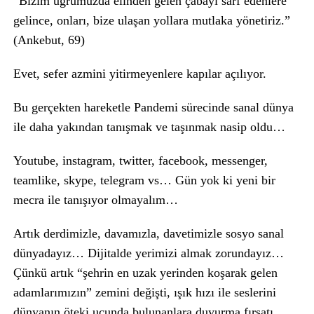
“Bizim uğrumuzda elinden gelen çabayı sarf edenlere
gelince, onları, bize ulaşan yollara mutlaka yönetiriz.”
(Ankebut, 69)
Evet, sefer azmini yitirmeyenlere kapılar açılıyor.
Bu gerçekten hareketle Pandemi sürecinde sanal dünya
ile daha yakından tanışmak ve taşınmak nasip oldu…
Youtube, instagram, twitter, facebook, messenger,
teamlike, skype, telegram vs… Gün yok ki yeni bir
mecra ile tanışıyor olmayalım…
Artık derdimizle, davamızla, davetimizle sosyo sanal
dünyadayız… Dijitalde yerimizi almak zorundayız…
Çünkü artık “şehrin en uzak yerinden koşarak gelen
adamlarımızın” zemini değişti, ışık hızı ile seslerini
dünyanın öteki ucunda bulunanlara duyurma fırsatı