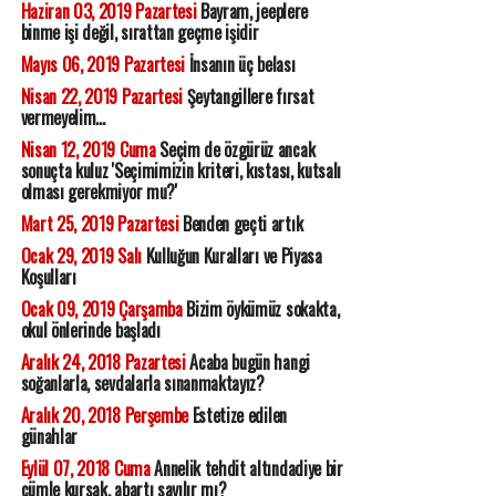
Haziran 03, 2019 Pazartesi
Bayram, jeeplere
binme işi değil, sırattan geçme işidir
Mayıs 06, 2019 Pazartesi
İnsanın üç belası
Nisan 22, 2019 Pazartesi
Şeytangillere fırsat
vermeyelim...
Nisan 12, 2019 Cuma
Seçim de özgürüz ancak
sonuçta kuluz 'Seçimimizin kriteri, kıstası, kutsalı
olması gerekmiyor mu?'
Mart 25, 2019 Pazartesi
Benden geçti artık
Ocak 29, 2019 Salı
Kulluğun Kuralları ve Piyasa
Koşulları
Ocak 09, 2019 Çarşamba
Bizim öykümüz sokakta,
okul önlerinde başladı
Aralık 24, 2018 Pazartesi
Acaba bugün hangi
soğanlarla, sevdalarla sınanmaktayız?
Aralık 20, 2018 Perşembe
Estetize edilen
günahlar
Eylül 07, 2018 Cuma
Annelik tehdit altındadiye bir
cümle kursak, abartı sayılır mı?