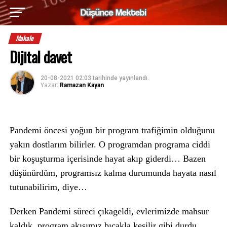
Makale
Dijital davet
20-08-2021 02:03
tarihinde yayınlandı.
Yazar:
Ramazan Kayan
Pandemi öncesi yoğun bir program trafiğimin olduğunu
yakın dostlarım bilirler. O programdan programa ciddi
bir koşuşturma içerisinde hayat akıp giderdi… Bazen
düşünürdüm, programsız kalma durumunda hayata nasıl
tutunabilirim, diye…
Derken Pandemi süreci çıkageldi, evlerimizde mahsur
kaldık, program akışımız bıçakla kesilir gibi durdu…