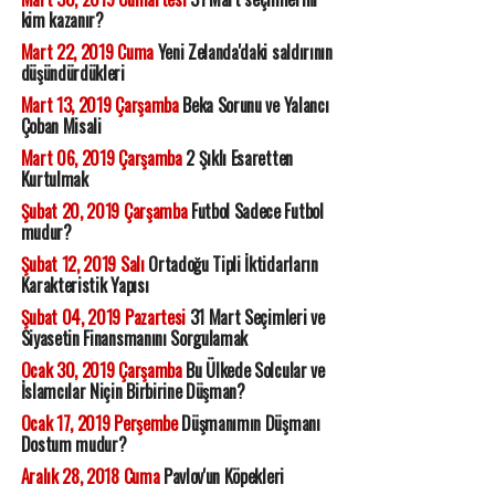
kim kazanır?
Mart 22, 2019 Cuma
Yeni Zelanda'daki saldırının
düşündürdükleri
Mart 13, 2019 Çarşamba
Beka Sorunu ve Yalancı
Çoban Misali
Mart 06, 2019 Çarşamba
2 Şıklı Esaretten
Kurtulmak
Şubat 20, 2019 Çarşamba
Futbol Sadece Futbol
mudur?
Şubat 12, 2019 Salı
Ortadoğu Tipli İktidarların
Karakteristik Yapısı
Şubat 04, 2019 Pazartesi
31 Mart Seçimleri ve
Siyasetin Finansmanını Sorgulamak
Ocak 30, 2019 Çarşamba
Bu Ülkede Solcular ve
İslamcılar Niçin Birbirine Düşman?
Ocak 17, 2019 Perşembe
Düşmanımın Düşmanı
Dostum mudur?
Aralık 28, 2018 Cuma
Pavlov'un Köpekleri