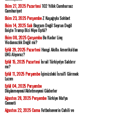
Ekim 27, 2025 Pazartesi
102 Yıllık Cumhursuz
Cumhuriyet
Ekim 23, 2025 Perşembe
Z Kuşağıyla Sohbet
Ekim 14, 2025 Salı
Bayram Değil Seyran Değil
Enişte Trump Bizi Niye Öptü?
Ekim 08, 2025 Çarşamba
Bu Kadar Linç
Vicdansızlık Değil mi?
Eylül 29, 2025 Pazartesi
Hangi Akılla Amerika'dan
LNG Alıyoruz?
Eylül 15, 2025 Pazartesi
İsrail Türkiye'ye Saldırır
mı?
Eylül 11, 2025 Perşembe
İçimizdeki İsrail'i Görmek
Lazım
Eylül 04, 2025 Perşembe
Düşünmeyeni/Akletmeyeni Güderler
Ağustos 28, 2025 Perşembe
Türkiye Mafya
Cenneti
Ağustos 22, 2025 Cuma
Futbolseverin Cahili ve