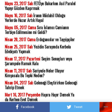
Mayıs 23, 2017 Salı
FETÖye Bakarken Asıl Paralel
Yapıyı Gözden Kaçırmak
Mayıs 16, 2017 Salı
İranın Müdahil Olduğu
Yerlerde Huzur Artık Hayal
Mayıs 05, 2017 Cuma
Sıra İslamcı Camianın
Terbiye Edilmesine mi Geldi?
Nisan 28, 2017 Cuma
Erdoğancılar ve Tayyipçiler
Nisan 25, 2017 Salı
Yezidin Sarayında Kerbela
Edebiyatı Yapmak
Nisan 17, 2017 Pazartesi
Seçim Sonuçları veya
Şarampole Ramak Kala
Nisan 11, 2017 Salı
Suriyede Neler Oluyor
Kimyasala Bu Tepki Neden?
Nisan 04, 2017 Salı
Geleneği Eleştirirken Geleceği
Tahrip Etmek
Mart 16, 2017 Perşembe
Hayıra Hayır Demek Ya
da Kerhen Evet Demek
Mart 10, 2017 Cuma
Derin Devlet Nereye Gitti?
Facebook
Tweet