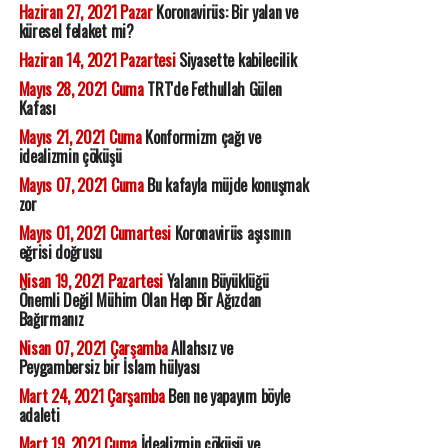
Haziran 27, 2021 Pazar
Koronavirüs: Bir yalan ve
küresel felaket mi?
Haziran 14, 2021 Pazartesi
Siyasette kabilecilik
Mayıs 28, 2021 Cuma
TRT'de Fethullah Gülen
Kafası
Mayıs 21, 2021 Cuma
Konformizm çağı ve
idealizmin çöküşü
Mayıs 07, 2021 Cuma
Bu kafayla müjde konuşmak
zor
Mayıs 01, 2021 Cumartesi
Koronavirüs aşısının
eğrisi doğrusu
Nisan 19, 2021 Pazartesi
Yalanın Büyüklüğü
Önemli Değil Mühim Olan Hep Bir Ağızdan
Bağırmanız
Nisan 07, 2021 Çarşamba
Allahsız ve
Peygambersiz bir İslam hülyası
Mart 24, 2021 Çarşamba
Ben ne yapayım böyle
adaleti
Mart 19, 2021 Cuma
İdealizmin çöküşü ve