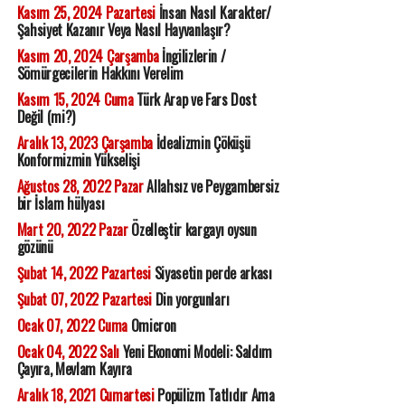
Kasım 25, 2024 Pazartesi
İnsan Nasıl Karakter/
Şahsiyet Kazanır Veya Nasıl Hayvanlaşır?
Kasım 20, 2024 Çarşamba
İngilizlerin /
Sömürgecilerin Hakkını Verelim
Kasım 15, 2024 Cuma
Türk Arap ve Fars Dost
Değil (mi?)
Aralık 13, 2023 Çarşamba
İdealizmin Çöküşü
Konformizmin Yükselişi
Ağustos 28, 2022 Pazar
Allahsız ve Peygambersiz
bir İslam hülyası
Mart 20, 2022 Pazar
Özelleştir kargayı oysun
gözünü
Şubat 14, 2022 Pazartesi
Siyasetin perde arkası
Şubat 07, 2022 Pazartesi
Din yorgunları
Ocak 07, 2022 Cuma
Omicron
Ocak 04, 2022 Salı
Yeni Ekonomi Modeli: Saldım
Çayıra, Mevlam Kayıra
Aralık 18, 2021 Cumartesi
Popülizm Tatlıdır Ama