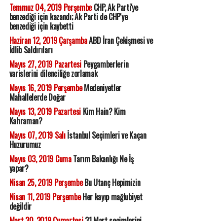
Temmuz 04, 2019 Perşembe
CHP, Ak Parti'ye
benzediği için kazandı; Ak Parti de CHP'ye
benzediği için kaybetti
Haziran 12, 2019 Çarşamba
ABD İran Çekişmesi ve
İdlib Saldırıları
Mayıs 27, 2019 Pazartesi
Peygamberlerin
varislerini dilenciliğe zorlamak
Mayıs 16, 2019 Perşembe
Medeniyetler
Mahallelerde Doğar
Mayıs 13, 2019 Pazartesi
Kim Hain? Kim
Kahraman?
Mayıs 07, 2019 Salı
İstanbul Seçimleri ve Kaçan
Huzurumuz
Mayıs 03, 2019 Cuma
Tarım Bakanlığı Ne İş
yapar?
Nisan 25, 2019 Perşembe
Bu Utanç Hepimizin
Nisan 11, 2019 Perşembe
Her kayıp mağlubiyet
değildir
Mart 30, 2019 Cumartesi
31 Mart seçimlerini