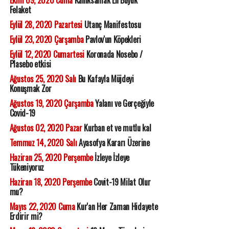
Ekim 09, 2020 Cuma
Kanıksamak En Büyük
Felaket
Eylül 28, 2020 Pazartesi
Utanç Manifestosu
Eylül 23, 2020 Çarşamba
Pavlov'un Köpekleri
Eylül 12, 2020 Cumartesi
Koronada Nosebo /
Plasebo etkisi
Ağustos 25, 2020 Salı
Bu Kafayla Müjdeyi
Konuşmak Zor
Ağustos 19, 2020 Çarşamba
Yalanı ve Gerçeğiyle
Covid-19
Ağustos 02, 2020 Pazar
Kurban et ve mutlu kal
Temmuz 14, 2020 Salı
Ayasofya Kararı Üzerine
Haziran 25, 2020 Perşembe
İzleye İzleye
Tükeniyoruz
Haziran 18, 2020 Perşembe
Covit-19 Milat Olur
mu?
Mayıs 22, 2020 Cuma
Kur'an Her Zaman Hidayete
Erdirir mi?