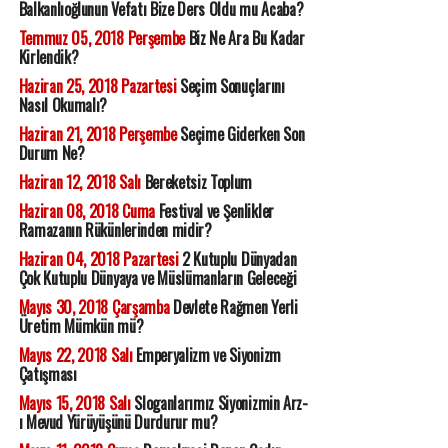
Balkanlıoğlunun Vefatı Bize Ders Oldu mu Acaba?
Temmuz 05, 2018 Perşembe
Biz Ne Ara Bu Kadar
Kirlendik?
Haziran 25, 2018 Pazartesi
Seçim Sonuçlarını
Nasıl Okumalı?
Haziran 21, 2018 Perşembe
Seçime Giderken Son
Durum Ne?
Haziran 12, 2018 Salı
Bereketsiz Toplum
Haziran 08, 2018 Cuma
Festival ve Şenlikler
Ramazanın Rükünlerinden midir?
Haziran 04, 2018 Pazartesi
2 Kutuplu Dünyadan
Çok Kutuplu Dünyaya ve Müslümanların Geleceği
Mayıs 30, 2018 Çarşamba
Devlete Rağmen Yerli
Üretim Mümkün mü?
Mayıs 22, 2018 Salı
Emperyalizm ve Siyonizm
Çatışması
Mayıs 15, 2018 Salı
Sloganlarımız Siyonizmin Arz-
ı Mevud Yürüyüşünü Durdurur mu?