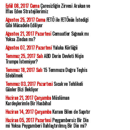
Eylül 08, 2017 Cuma
Çaresizliğin Zirvesi Arakan ve
İflas Eden Stratejilerimiz
Ağustos 25, 2017 Cuma
FETÖ ile FETÖnün İstediği
Gibi Mücadele Ediliyor
Ağustos 21, 2017 Pazartesi
Cemaatler Sığınak mı
Yoksa Zindan mı?
Ağustos 07, 2017 Pazartesi
Yalaka Körlüğü
Temmuz 25, 2017 Salı
ABD Derin Devleti Niçin
Trumpu İstemiyor?
Temmuz 18, 2017 Salı
15 Temmuzu Doğru Teşhis
Edebilmek
Temmuz 03, 2017 Pazartesi
Sıcak ve Tehlikeli
Günler Bizi Bekliyor
Haziran 21, 2017 Çarşamba
Müslüman
Kardeşlerimle Bir Hasbihal
Haziran 14, 2017 Çarşamba
Kuranı Bilen de Sapıtır
Haziran 05, 2017 Pazartesi
Peygambersiz Bir Din
mi Yoksa Peygamberi İlahlaştırılmış Bir Din mi?