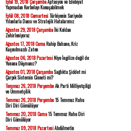
Eylül 19, 2018 Çarşamba
Ajitasyon ve Edebiyat
Yapmadan Kerbelayı Konuşabilmek
Eylül 08, 2018 Cumartesi
Türkiyenin Suriyede
Yılanlarla Dansı ve Stratejik Hatalarımız
Ağustos 29, 2018 Çarşamba
İki Koldan
Zehirleniyoruz
Ağustos 17, 2018 Cuma
Rahip Bahane, Kriz
Kaçınılmazdı Zaten
Ağustos 06, 2018 Pazartesi
Niye İngilize değil de
Yunana Düşmanız?
Ağustos 01, 2018 Çarşamba
Sağlıkta Şiddet mi
Çarpık Sistemin Cinneti mi?
Temmuz 26, 2018 Perşembe
Ak Parti Milliyetçiliği
ve Ümmetçilik
Temmuz 26, 2018 Perşembe
15 Temmuz Ruhu
Diri Diri Gömülüyor
Temmuz 20, 2018 Cuma
15 Temmuz Ruhu Diri
Diri Gömülüyor
Temmuz 09, 2018 Pazartesi
Abdülmetin