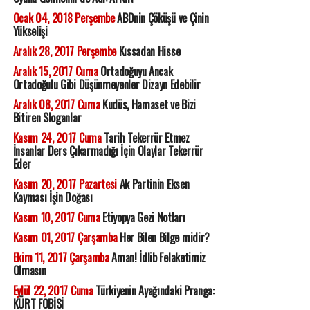
Ocak 04, 2018 Perşembe
ABDnin Çöküşü ve Çinin
Yükselişi
Aralık 28, 2017 Perşembe
Kıssadan Hisse
Aralık 15, 2017 Cuma
Ortadoğuyu Ancak
Ortadoğulu Gibi Düşünmeyenler Dizayn Edebilir
Aralık 08, 2017 Cuma
Kudüs, Hamaset ve Bizi
Bitiren Sloganlar
Kasım 24, 2017 Cuma
Tarih Tekerrür Etmez
İnsanlar Ders Çıkarmadığı İçin Olaylar Tekerrür
Eder
Kasım 20, 2017 Pazartesi
Ak Partinin Eksen
Kayması İşin Doğası
Kasım 10, 2017 Cuma
Etiyopya Gezi Notları
Kasım 01, 2017 Çarşamba
Her Bilen Bilge midir?
Ekim 11, 2017 Çarşamba
Aman! İdlib Felaketimiz
Olmasın
Eylül 22, 2017 Cuma
Türkiyenin Ayağındaki Pranga:
KÜRT FOBİSİ