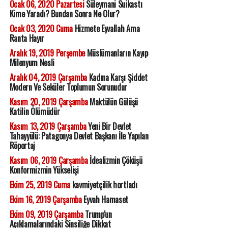
Ocak 06, 2020 Pazartesi
Süleymani Suikastı
Kime Yaradı? Bundan Sonra Ne Olur?
Ocak 03, 2020 Cuma
Hizmete Eyvallah Ama
Ranta Hayır
Aralık 19, 2019 Perşembe
Müslümanların Kayıp
Milenyum Nesli
Aralık 04, 2019 Çarşamba
Kadına Karşı Şiddet
Modern Ve Seküler Toplumun Sorunudur
Kasım 20, 2019 Çarşamba
Maktülün Gülüşü
Katilin Ölümüdür
Kasım 13, 2019 Çarşamba
Yeni Bir Devlet
Tahayyülü: Patagonya Devlet Başkanı İle Yapılan
Röportaj
Kasım 06, 2019 Çarşamba
İdealizmin Çöküşü
Konformizmin Yükselişi
Ekim 25, 2019 Cuma
kavmiyetçilik hortladı
Ekim 16, 2019 Çarşamba
Eyvah Hamaset
Ekim 09, 2019 Çarşamba
Trump'un
Açıklamalarındaki Sinsiliğe Dikkat