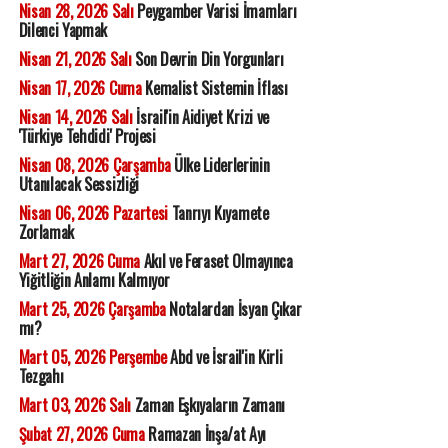
Nisan 28, 2026 Salı
Peygamber Varisi İmamları
Dilenci Yapmak
Nisan 21, 2026 Salı
Son Devrin Din Yorgunları
Nisan 17, 2026 Cuma
Kemalist Sistemin İflası
Nisan 14, 2026 Salı
İsrail'in Aidiyet Krizi ve
'Türkiye Tehdidi' Projesi
Nisan 08, 2026 Çarşamba
Ülke Liderlerinin
Utanılacak Sessizliği
Nisan 06, 2026 Pazartesi
Tanrıyı Kıyamete
Zorlamak
Mart 27, 2026 Cuma
Akıl ve Feraset Olmayınca
Yiğitliğin Anlamı Kalmıyor
Mart 25, 2026 Çarşamba
Notalardan İsyan Çıkar
mı?
Mart 05, 2026 Perşembe
Abd ve İsrail'in Kirli
Tezgahı
Mart 03, 2026 Salı
Zaman Eşkıyaların Zamanı
Şubat 27, 2026 Cuma
Ramazan İnşa/at Ayı