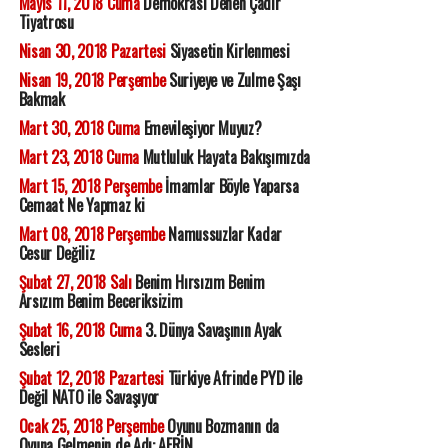
Mayıs 11, 2018 Cuma
Demokrasi Denen Çadır
Tiyatrosu
Nisan 30, 2018 Pazartesi
Siyasetin Kirlenmesi
Nisan 19, 2018 Perşembe
Suriyeye ve Zulme Şaşı
Bakmak
Mart 30, 2018 Cuma
Emevileşiyor Muyuz?
Mart 23, 2018 Cuma
Mutluluk Hayata Bakışımızda
Mart 15, 2018 Perşembe
İmamlar Böyle Yaparsa
Cemaat Ne Yapmaz ki
Mart 08, 2018 Perşembe
Namussuzlar Kadar
Cesur Değiliz
Şubat 27, 2018 Salı
Benim Hırsızım Benim
Arsızım Benim Beceriksizim
Şubat 16, 2018 Cuma
3. Dünya Savaşının Ayak
Sesleri
Şubat 12, 2018 Pazartesi
Türkiye Afrinde PYD ile
Değil NATO ile Savaşıyor
Ocak 25, 2018 Perşembe
Oyunu Bozmanın da
Oyuna Gelmenin de Adı: AFRİN