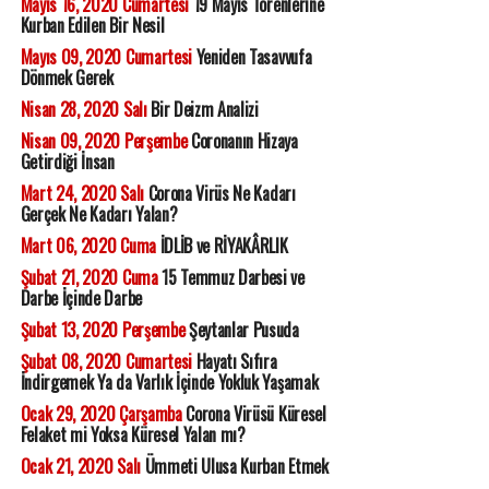
Mayıs 16, 2020 Cumartesi
19 Mayıs Törenlerine
Kurban Edilen Bir Nesil
Mayıs 09, 2020 Cumartesi
Yeniden Tasavvufa
Dönmek Gerek
Nisan 28, 2020 Salı
Bir Deizm Analizi
Nisan 09, 2020 Perşembe
Coronanın Hizaya
Getirdiği İnsan
Mart 24, 2020 Salı
Corona Virüs Ne Kadarı
Gerçek Ne Kadarı Yalan?
Mart 06, 2020 Cuma
İDLİB ve RİYAKÂRLIK
Şubat 21, 2020 Cuma
15 Temmuz Darbesi ve
Darbe İçinde Darbe
Şubat 13, 2020 Perşembe
Şeytanlar Pusuda
Şubat 08, 2020 Cumartesi
Hayatı Sıfıra
İndirgemek Ya da Varlık İçinde Yokluk Yaşamak
Ocak 29, 2020 Çarşamba
Corona Virüsü Küresel
Felaket mi Yoksa Küresel Yalan mı?
Ocak 21, 2020 Salı
Ümmeti Ulusa Kurban Etmek