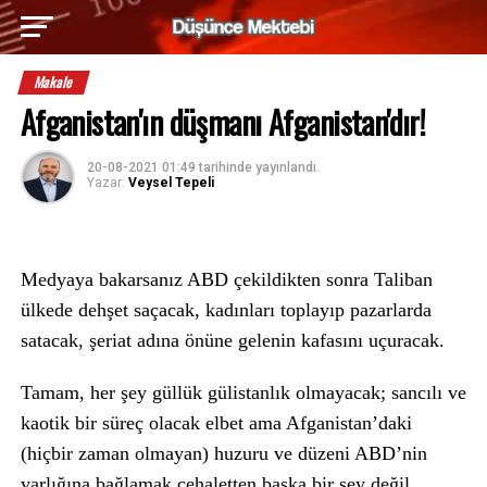
Makale
Afganistan'ın düşmanı Afganistan'dır!
20-08-2021 01:49
tarihinde yayınlandı.
Yazar:
Veysel Tepeli
Medyaya bakarsanız ABD çekildikten sonra Taliban
ülkede dehşet saçacak, kadınları toplayıp pazarlarda
satacak, şeriat adına önüne gelenin kafasını uçuracak.
Tamam, her şey güllük gülistanlık olmayacak; sancılı ve
kaotik bir süreç olacak elbet ama Afganistan’daki
(hiçbir zaman olmayan) huzuru ve düzeni ABD’nin
varlığına bağlamak cehaletten başka bir şey değil.