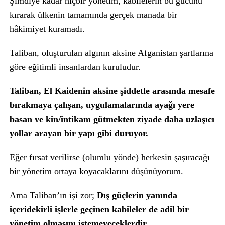
Şimdiye kadar hiçbir yönetim, kabilelerin bu gücünü
kırarak ülkenin tamamında gerçek manada bir
hâkimiyet kuramadı.
Taliban, oluşturulan algının aksine Afganistan şartlarına
göre eğitimli insanlardan kuruludur.
Taliban, El Kaidenin aksine şiddetle arasında mesafe
bırakmaya çalışan, uygulamalarında ayağı yere
basan ve kin/intikam gütmekten ziyade daha uzlaşıcı
yollar arayan bir yapı gibi duruyor.
Eğer fırsat verilirse (olumlu yönde) herkesin şaşıracağı
bir yönetim ortaya koyacaklarını düşünüyorum.
Ama Taliban’ın işi zor;
Dış güçlerin yanında
içeridekirli işlerle geçinen kabileler de adil bir
yönetim olmasını istemeyeceklerdir.