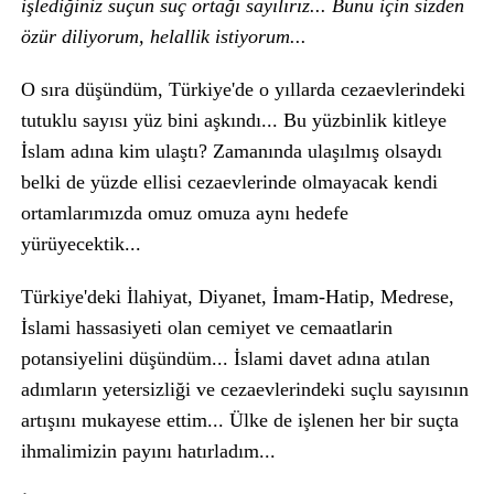
işlediğiniz suçun suç ortağı sayılırız... Bunu için sizden
özür diliyorum, helallik istiyorum...
O sıra düşündüm, Türkiye'de o yıllarda cezaevlerindeki
tutuklu sayısı yüz bini aşkındı... Bu yüzbinlik kitleye
İslam adına kim ulaştı? Zamanında ulaşılmış olsaydı
belki de yüzde ellisi cezaevlerinde olmayacak kendi
ortamlarımızda omuz omuza aynı hedefe
yürüyecektik...
Türkiye'deki İlahiyat, Diyanet, İmam-Hatip, Medrese,
İslami hassasiyeti olan cemiyet ve cemaatlarin
potansiyelini düşündüm... İslami davet adına atılan
adımların yetersizliği ve cezaevlerindeki suçlu sayısının
artışını mukayese ettim... Ülke de işlenen her bir suçta
ihmalimizin payını hatırladım...