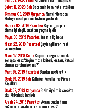
Mart 01, 2020 Pazar
Anormalin normalleşmesi
Şubat 11, 2020 Salı
Depremin bana hatırlattıkları
Temmuz 03, 2019 Çarşamba
Mursi hücreden
Hüda'ya nasıl yürünür, bizlere gösterdi
Haziran 03, 2019 Pazartesi
Bayram, jeeplere
binme işi değil, sırattan geçme işidir
Mayıs 06, 2019 Pazartesi
İnsanın üç belası
Nisan 22, 2019 Pazartesi
Şeytangillere fırsat
vermeyelim...
Nisan 12, 2019 Cuma
Seçim de özgürüz ancak
sonuçta kuluz 'Seçimimizin kriteri, kıstası, kutsalı
olması gerekmiyor mu?'
Mart 25, 2019 Pazartesi
Benden geçti artık
Ocak 29, 2019 Salı
Kulluğun Kuralları ve Piyasa
Koşulları
Ocak 09, 2019 Çarşamba
Bizim öykümüz sokakta,
okul önlerinde başladı
Aralık 24, 2018 Pazartesi
Acaba bugün hangi
soğanlarla, sevdalarla sınanmaktayız?