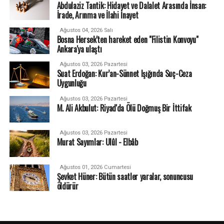
Abdulaziz Tantik: Hidayet ve Dalalet Arasında İnsan:
İrade, Arınma ve İlahi İnayet
Ağustos 04, 2026 Salı
Bosna Hersek'ten hareket eden "Filistin Konvoyu"
Ankara'ya ulaştı
Ağustos 03, 2026 Pazartesi
Suat Erdoğan: Kur’an-Sünnet Işığında Suç-Ceza
Uygunluğu
Ağustos 03, 2026 Pazartesi
M. Ali Akbulut: Riyad'da Ölü Doğmuş Bir İttifak
Ağustos 03, 2026 Pazartesi
Murat Sayımlar: Ulûl - Elbâb
Ağustos 01, 2026 Cumartesi
Şevket Hüner: Bütün saatler yaralar, sonuncusu
öldürür