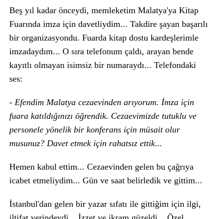
Beş yıl kadar önceydi, memleketim Malatya'ya Kitap
Fuarında imza için davetliydim... Takdire şayan başarılı
bir organizasyondu. Fuarda kitap dostu kardeşlerimle
imzadaydım... O sıra telefonum çaldı, arayan bende
kayıtlı olmayan isimsiz bir numaraydı... Telefondaki
ses:
- Efendim Malatya cezaevinden arıyorum. İmza için
fuara katıldığınızı öğrendik. Cezaevimizde tutuklu ve
personele yönelik bir konferans için müsait olur
musunuz? Davet etmek için rahatsız ettik...
Hemen kabul ettim... Cezaevinden gelen bu çağrıya
icabet etmeliydim... Gün ve saat belirledik ve gittim...
İstanbul'dan gelen bir yazar sıfatı ile gittiğim için ilgi,
iltifat yerindeydi... İzzet ve ikram güzeldi... Özel