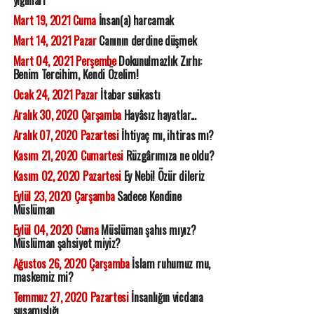
yığınları
Mart 19, 2021 Cuma
İnsan(a) harcamak
Mart 14, 2021 Pazar
Canının derdine düşmek
Mart 04, 2021 Perşembe
Dokunulmazlık Zırhı:
Benim Tercihim, Kendi Özelim!
Ocak 24, 2021 Pazar
İtabar suikastı
Aralık 30, 2020 Çarşamba
Hayâsız hayatlar...
Aralık 07, 2020 Pazartesi
İhtiyaç mı, ihtiras mı?
Kasım 21, 2020 Cumartesi
Rüzgârımıza ne oldu?
Kasım 02, 2020 Pazartesi
Ey Nebi! Özür dileriz
Eylül 23, 2020 Çarşamba
Sadece Kendine
Müslüman
Eylül 04, 2020 Cuma
Müslüman şahıs mıyız?
Müslüman şahsiyet miyiz?
Ağustos 26, 2020 Çarşamba
İslam ruhumuz mu,
maskemiz mi?
Temmuz 27, 2020 Pazartesi
İnsanlığın vicdana
susamışlığı