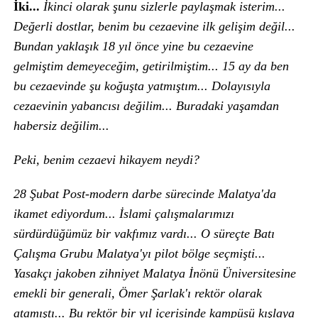
İki...
İkinci olarak şunu sizlerle paylaşmak isterim...
Değerli dostlar, benim bu cezaevine ilk gelişim değil...
Bundan yaklaşık 18 yıl önce yine bu cezaevine
gelmiştim demeyeceğim, getirilmiştim... 15 ay da ben
bu cezaevinde şu koğuşta yatmıştım... Dolayısıyla
cezaevinin yabancısı değilim... Buradaki yaşamdan
habersiz değilim...
Peki, benim cezaevi hikayem neydi?
28 Şubat Post-modern darbe sürecinde Malatya'da
ikamet ediyordum... İslami çalışmalarımızı
sürdürdüğümüz bir vakfımız vardı... O süreçte Batı
Çalışma Grubu Malatya'yı pilot bölge seçmişti...
Yasakçı jakoben zihniyet Malatya İnönü Üniversitesine
emekli bir generali, Ömer Şarlak'ı rektör olarak
atamıştı... Bu rektör bir yıl içerisinde kampüsü kışlaya