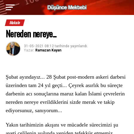
Makale
Nereden nereye...
31-05-2021 08:12
tarihinde yayınlandı.
Yazar:
Ramazan Kayan
Şubat ayındayız... 28 Şubat post-modern askeri darbesi
üzerinden tam 24 yıl geçti... Çeyrek asırlık bu süreçte
darbenin acı sonuçlarına maruz kalan İslami çevrelerin
nereden nereye evrildiklerini sizde merak ve takip
ediyorsunuz, sanıyorum...
Yakın tarihimizin akışını ve mücadele sürecimizi şu
ayeti celilenin ışığında yeniden tefekkür etmemiz