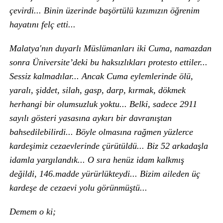
çevirdi... Binin üzerinde başörtülü kızımızın öğrenim
hayatını felç etti...
Malatya'nın duyarlı Müslümanları iki Cuma, namazdan
sonra Üniversite’deki bu haksızlıkları protesto ettiler...
Sessiz kalmadılar... Ancak Cuma eylemlerinde ölü,
yaralı, şiddet, silah, gasp, darp, kırmak, dökmek
herhangi bir olumsuzluk yoktu... Belki, sadece 2911
sayılı gösteri yasasına aykırı bir davranıştan
bahsedilebilirdi... Böyle olmasına rağmen yüzlerce
kardeşimiz cezaevlerinde çürütüldü... Biz 52 arkadaşla
idamla yargılandık... O sıra henüz idam kalkmış
değildi, 146.madde yürürlükteydi... Bizim aileden üç
kardeşe de cezaevi yolu görünmüştü...
Demem o ki;