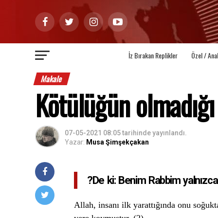
İz Bırakan Replikler
Özel / Ana
Makale
Kötülüğün olmadığı
07-05-2021 08:05
tarihinde yayınlandı.
Yazar:
Musa Şimşekçakan
?De ki: Benim Rabbim yalnızca 
Allah, insanı ilk yarattığında onu soğuk