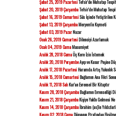
Şubat 25, 2019 Pazartesi
Tefsir'de Muhatap Tespit
Şubat 20, 2019 Çarşamba
Tefsir'de Muhatap Tespi
Şubat 16, 2019 Cumartesi
Süs İçinde Yetiştirilen K
Şubat 13, 2019 Çarşamba
Meryem'in Kıymeti
Şubat 03, 2019 Pazar
Nazar
Ocak 26, 2019 Cumartesi
Dilenciyi Azarlamak
Ocak 04, 2019 Cuma
Masumiyet
Aralık 28, 2018 Cuma
Üç Kere İzin İstemek
Aralık 20, 2018 Perşembe
Ayıp ve Kusur Peşine D
Aralık 17, 2018 Pazartesi
Haramda Artış Yakınlık S
Aralık 15, 2018 Cumartesi
Bağlamın Ana Fikri Sonu
Aralık 11, 2018 Salı
Kur'an Evrensel Bir Kitaptır
Kasım 28, 2018 Çarşamba
Bağlamın Evrenselliği D
Kasım 21, 2018 Çarşamba
Kişiye Yakîn Gelmesi Ne
Kasım 14, 2018 Çarşamba
İbrahim (as)'in Yıldızlar
Kasım 02, 2018 Cuma
Dünyanın Etrafından Eksilme