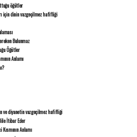
tuğu öğütler
ı için dinin vazgeçilmez hafifliği
ulaması
Gereken Bulunmaz
ğu Öğütler
smının Anlamı
mı?
in ve diyanetin vazgeçilmez hafifliği
ile İtibar Eder
ci Kısmının Anlamı