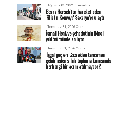
Ağustos 01, 2026 Cumartesi
Bosna Hersek'ten hareket eden
'Filistin Konvoyu' Sakarya'ya ulaştı
Temmuz 31, 2026 Cuma
İsmail Heniyye şehadetinin ikinci
yıldönümünde anılıyor
Temmuz 31, 2026 Cuma
'İşgal güçleri Gazze’den tamamen
çekilmeden silah toplama konusunda
herhangi bir adım atılmayacak'