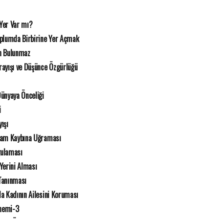
Yer Var mı?
plumda Birbirine Yer Açmak
n Bulunmaz
rayışı ve Düşünce Özgürlüğü
Dünyaya Önceliği
i
ışı
lam Kaybına Uğraması
gulaması
Yerini Alması
Tanınması
 Kadının Ailesini Koruması
Önemi-3