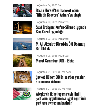
Ağustos 04, 2026 Salı
Bosna Hersek'ten hareket eden
"Filistin Konvoyu" Ankara'ya ulaştı
Ağustos 03, 2026 Pazartesi
Suat Erdoğan: Kur’an-Sünnet Işığında
Suç-Ceza Uygunluğu
Ağustos 03, 2026 Pazartesi
M. Ali Akbulut: Riyad'da Ölü Doğmuş
Bir İttifak
Ağustos 03, 2026 Pazartesi
Murat Sayımlar: Ulûl - Elbâb
Ağustos 01, 2026 Cumartesi
Şevket Hüner: Bütün saatler yaralar,
sonuncusu öldürür
Ağustos 01, 2026 Cumartesi
'Ateşkesin ikinci aşamasıyla ilgili
şartların uygulanması işgal rejiminin
şartlara uymasına bağlıdır'