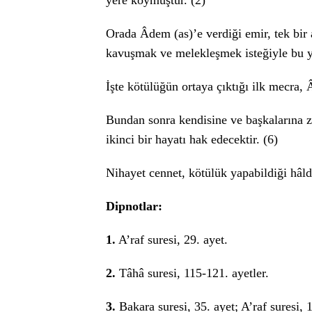
yere koymuştur. (2)
Orada Âdem (as)’e verdiği emir, tek bir 
kavuşmak ve melekleşmek isteğiyle bu ya
İşte kötülüğün ortaya çıktığı ilk mecra,
Bundan sonra kendisine ve başkalarına 
ikinci bir hayatı hak edecektir. (6)
Nihayet cennet, kötülük yapabildiği hâld
Dipnotlar:
1.
A’raf suresi, 29. ayet.
2.
Tâhâ suresi, 115-121. ayetler.
3.
Bakara suresi, 35. ayet; A’raf suresi, 