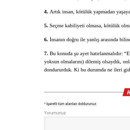
4.
Artık insan, kötülük yapmadan yaşaya
5.
Seçme kabiliyeti olmasa, kötülük olm
6.
İnsanın doğru ile yanlış arasında bili
7.
Bu konuda şu ayet hatırlanmalıdır: “E
yoksun olmalarını) dilemiş olsaydık, onlar
dondururduk. Ki bu durumda ne ileri gideb
H
*
İşaretli tüm alanları doldurunuz.
Yorumunuz