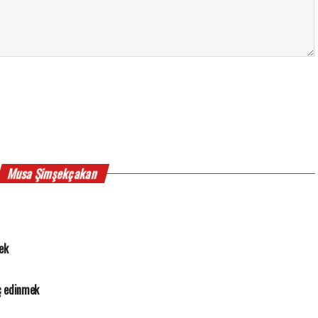
Musa Şimşekçakan
ek
ç edinmek