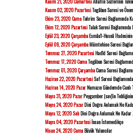
Kasım 21, 2020 Cumartesi
Allah'ın Sözlerinin Tü
Kasım 02, 2020 Pazartesi
Tegâbun Suresi ve Önem
Ekim 23, 2020 Cuma
Tahrim Suresi Bağlamında Kad
Ekim 12, 2020 Pazartesi
Talak Suresi Bağlamında 
Eylül 23, 2020 Çarşamba
Esmâu'l-Husnâ İfadesinin
Eylül 09, 2020 Çarşamba
Mümtehine Suresi Bağlam
Temmuz 27, 2020 Pazartesi
Hadîd Suresi Bağlamı
Temmuz 17, 2020 Cuma
Tegâbun Suresi Bağlamın
Temmuz 01, 2020 Çarşamba
Cuma Suresi Bağlamın
Haziran 22, 2020 Pazartesi
Saf Suresi Bağlamında
Haziran 14, 2020 Pazar
Namazın Gündemde Canlı T
Mayıs 31, 2020 Pazar
Peygamber (sav)'in Tebliğinin
Mayıs 24, 2020 Pazar
Dini Doğru Anlamak Ne Kada
Mayıs 12, 2020 Salı
Dini Doğru Anlamak Ne Kadar 
Mayıs 04, 2020 Pazartesi
İnsan İstemedikçe
Nisan 24, 2020 Cuma
Büyük Yalancılar