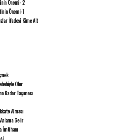
inin Önemi- 2
tinin Önemi-1
ızlar İfadesi Kime Ait
üşmek
ebebiyle Olur
na Kadar Taşıması
ikkate Alması
 Anlama Gelir
la İmtihanı
si