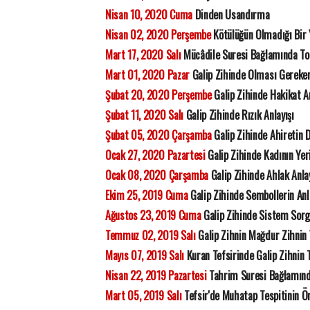
Nisan 10, 2020 Cuma
Dinden Usandırma
Nisan 02, 2020 Perşembe
Kötülüğün Olmadığı Bir 
Mart 17, 2020 Salı
Mücâdile Suresi Bağlamında To
Mart 01, 2020 Pazar
Galip Zihinde Olması Gereke
Şubat 20, 2020 Perşembe
Galip Zihinde Hakikat A
Şubat 11, 2020 Salı
Galip Zihinde Rızık Anlayışı
Şubat 05, 2020 Çarşamba
Galip Zihinde Ahiretin 
Ocak 27, 2020 Pazartesi
Galip Zihinde Kadının Yer
Ocak 08, 2020 Çarşamba
Galip Zihinde Ahlak Anlay
Ekim 25, 2019 Cuma
Galip Zihinde Sembollerin An
Ağustos 23, 2019 Cuma
Galip Zihinde Sistem Sor
Temmuz 02, 2019 Salı
Galip Zihnin Mağdur Zihnin 
Mayıs 07, 2019 Salı
Kuran Tefsirinde Galip Zihnin 
Nisan 22, 2019 Pazartesi
Tahrim Suresi Bağlamında
Mart 05, 2019 Salı
Tefsir'de Muhatap Tespitinin 