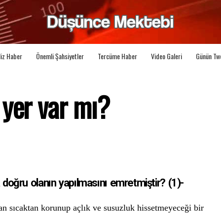
liz Haber
Önemli Şahsiyetler
Tercüme Haber
Video Galeri
Günün Tw
 yer var mı?
doğru olanın yapılmasını emretmiştir? (1)-
tan sıcaktan korunup açlık ve susuzluk hissetmeyeceği bir