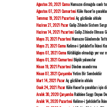
Ağustos 20, 2021 Cuma
Namazın dimağda canlı tut
Ağustos 07, 2021 Cumartesi
Köle Hacer'in çocuklar
Temmuz 19, 2021 Pazartesi
Aç gözlünün ahlakı
Haziran 27, 2021 Pazar
Galip Zihinde Sistem Sorg
Haziran 14, 2021 Pazartesi
Galip Zihinde Olması 
Mayıs 31, 2021 Pazartesi
Namazın Gündemde Tuttu
Mayıs 21, 2021 Cuma
Kelime-i Şehâdet'in İkinci Kı
Mayıs 07, 2021 Cuma
Kötülüğün olmadığı yer var 
Mayıs 01, 2021 Cumartesi
Büyük yalancılar
Nisan 19, 2021 Pazartesi
Dinden usandırma
Nisan 07, 2021 Çarşamba
Yetim Bir Semboldür
Mart 14, 2021 Pazar
Aç gözlülerin ahlakı
Ocak 24, 2021 Pazar
Köle Hacer'in çocukları için d
Aralık 30, 2020 Çarşamba
Rabbine Saygı Duyan Del
Aralık 14, 2020 Pazartesi
Kelime-i Şehâdet'in İkin