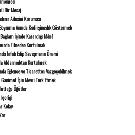
kenmemesi
li Bir Mesaj
ının Ailesini Koruması
Boşanma Anında Kadirşinaslık Göstermek
 Bağlam İçinde Kazandığı Mânâ
ında Fitneden Kurtulmak
nda İnfak Edip Savaşmanın Önemi
da Aldanmaktan Kurtulmak
da Eğlence ve Ticaretten Vazgeçebilmek
 Ganimet İçin Mevzi Terk Etmek
uttuğu Öğütler
 İçeriği
r Kolay
Zor