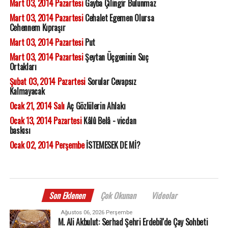
Mart 03, 2014 Pazartesi
Gayba Çilingir Bulunmaz
Mart 03, 2014 Pazartesi
Cehalet Egemen Olursa
Cehennem Kıpraşır
Mart 03, 2014 Pazartesi
Put
Mart 03, 2014 Pazartesi
Şeytan Üçgeninin Suç
Ortakları
Şubat 03, 2014 Pazartesi
Sorular Cevapsız
Kalmayacak
Ocak 21, 2014 Salı
Aç Gözlülerin Ahlakı
Ocak 13, 2014 Pazartesi
Kâlû Belâ - vicdan
baskısı
Ocak 02, 2014 Perşembe
İSTEMESEK DE Mİ?
Son Eklenen
Çok Okunan
Videolar
Ağustos 06, 2026 Perşembe
M. Ali Akbulut: Serhad Şehri Erdebil'de Çay Sohbeti