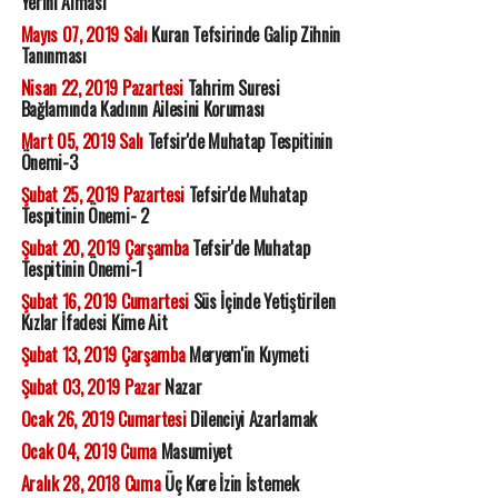
Yerini Alması
Mayıs 07, 2019 Salı
Kuran Tefsirinde Galip Zihnin
Tanınması
Nisan 22, 2019 Pazartesi
Tahrim Suresi
Bağlamında Kadının Ailesini Koruması
Mart 05, 2019 Salı
Tefsir'de Muhatap Tespitinin
Önemi-3
Şubat 25, 2019 Pazartesi
Tefsir'de Muhatap
Tespitinin Önemi- 2
Şubat 20, 2019 Çarşamba
Tefsir'de Muhatap
Tespitinin Önemi-1
Şubat 16, 2019 Cumartesi
Süs İçinde Yetiştirilen
Kızlar İfadesi Kime Ait
Şubat 13, 2019 Çarşamba
Meryem'in Kıymeti
Şubat 03, 2019 Pazar
Nazar
Ocak 26, 2019 Cumartesi
Dilenciyi Azarlamak
Ocak 04, 2019 Cuma
Masumiyet
Aralık 28, 2018 Cuma
Üç Kere İzin İstemek