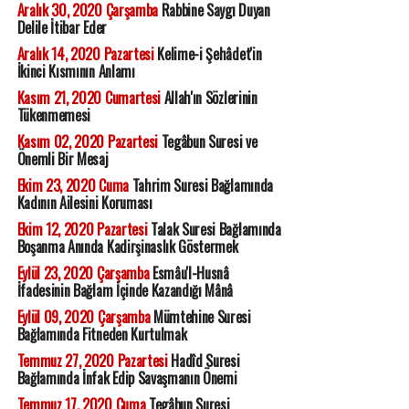
Aralık 30, 2020 Çarşamba
Rabbine Saygı Duyan
Delile İtibar Eder
Aralık 14, 2020 Pazartesi
Kelime-i Şehâdet'in
İkinci Kısmının Anlamı
Kasım 21, 2020 Cumartesi
Allah'ın Sözlerinin
Tükenmemesi
Kasım 02, 2020 Pazartesi
Tegâbun Suresi ve
Önemli Bir Mesaj
Ekim 23, 2020 Cuma
Tahrim Suresi Bağlamında
Kadının Ailesini Koruması
Ekim 12, 2020 Pazartesi
Talak Suresi Bağlamında
Boşanma Anında Kadirşinaslık Göstermek
Eylül 23, 2020 Çarşamba
Esmâu'l-Husnâ
İfadesinin Bağlam İçinde Kazandığı Mânâ
Eylül 09, 2020 Çarşamba
Mümtehine Suresi
Bağlamında Fitneden Kurtulmak
Temmuz 27, 2020 Pazartesi
Hadîd Suresi
Bağlamında İnfak Edip Savaşmanın Önemi
Temmuz 17, 2020 Cuma
Tegâbun Suresi