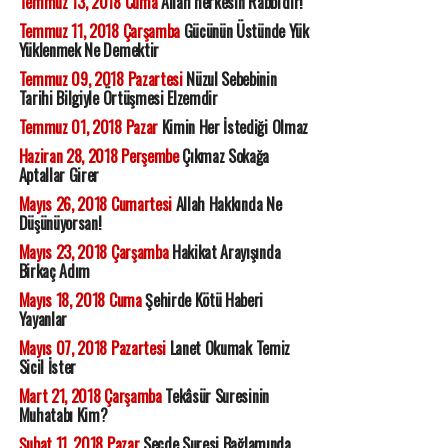
Temmuz 13, 2018 Cuma
Allah herkesin Rabbi'dir!
Temmuz 11, 2018 Çarşamba
Gücünün Üstünde Yük
Yüklenmek Ne Demektir
Temmuz 09, 2018 Pazartesi
Nüzul Sebebinin
Tarihi Bilgiyle Örtüşmesi Elzemdir
Temmuz 01, 2018 Pazar
Kimin Her İstediği Olmaz
Haziran 28, 2018 Perşembe
Çıkmaz Sokağa
Aptallar Girer
Mayıs 26, 2018 Cumartesi
Allah Hakkında Ne
Düşünüyorsan!
Mayıs 23, 2018 Çarşamba
Hakikat Arayışında
Birkaç Adım
Mayıs 18, 2018 Cuma
Şehirde Kötü Haberi
Yayanlar
Mayıs 07, 2018 Pazartesi
Lanet Okumak Temiz
Sicil İster
Mart 21, 2018 Çarşamba
Tekâsür Suresinin
Muhatabı Kim?
Şubat 11, 2018 Pazar
Secde Suresi Bağlamında