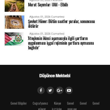
Ağustos 03, 2026 Pazartesi
Murat Sayımlar: Ulûl - Elbâb
Ağustos 01, 2026 Cumartesi
Şevket Hüner: Bütün saatler yaralar, sonuncusu
öldürür
Ağustos 01, 2026 Cumartesi
'Ateşkesin ikinci aşamasıyla ilgili şartların
uygulanması işgal rejiminin şartlara uymasına
bağlıdır'
Genel Bilgiler
Coğrafyamız
Künye
Genel
Genel
Genel
KÜNYE
İLETİŞİM
REKLAM