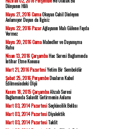
Haziran 02, 2016 Perşembe
Ne Olacak Bu
Dünyanın Hâli
Mayıs 27, 2016 Cuma
Okuyan Cahil Dinleyen
Anlamıyor Duyan da İlgisiz
Mayıs 22, 2016 Pazar
Ağlayanın Malı Gülene Fayda
Vermez
Mayıs 20, 2016 Cuma
Mabedler ve Dayanışma
Ruhu
Nisan 13, 2016 Çarşamba
Hac Suresi Bağlamında
İntihar Etme Konusu
Mart 21, 2016 Pazartesi
Yetim Bir Semboldür
Şubat 25, 2016 Perşembe
Duaların Kabul
Edilmesindeki Ölçü
Kasım 18, 2015 Çarşamba
Ahzab Suresi
Bağlamında Salavât Getirmenin Anlamı
Mart 03, 2014 Pazartesi
Seçkincilik Belâsı
Mart 03, 2014 Pazartesi
Diyalektik
Mart 03, 2014 Pazartesi
Taklit