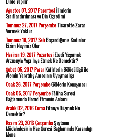
Dilde Yapılır
Ağustos 07, 2017 Pazartesi
İlimlerin
Sınıflandırılması ve Din Öğretimi
Temmuz 27, 2017 Perşembe
Ticarette Zarar
Vermek Yoktur
Temmuz 18, 2017 Salı
Boşandığımız Kadınlar
Bizim Neyimiz Olur
Haziran 19, 2017 Pazartesi
Ebedi Yaşamak
Arzusuyla Yapı İnşa Etmek Ne Demektir?
Şubat 05, 2017 Pazar
Kâfirlerin Bölücülüğü ile
Âlemin Yaratılış Amacının Uyuşmazlığı
Ocak 26, 2017 Perşembe
Göklerin Konuşması
Ocak 05, 2017 Perşembe
Fâtiha Suresi
Bağlamında Hamd Etmenin Anlamı
Aralık 02, 2016 Cuma
Fitneye Düşmek Ne
Demektir?
Kasım 23, 2016 Çarşamba
Şeytanın
Müdahalesinin Hac Suresi Bağlamında Kazandığı
Mana