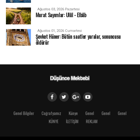
Ağustos 03, 2026 Pazartesi
Murat Sayımlar: Ulûl - Elbâb
Ağustos 01, 2026 Cumartesi
Şevket Hüner: Bütün saatler yaralar, sonuncusu
öldürür
Genel Bilgiler
Coğrafyamız
Künye
Genel
Genel
Genel
KÜNYE
İLETİŞİM
REKLAM