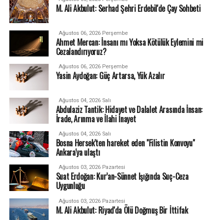
M. Ali Akbulut: Serhad Şehri Erdebil'de Çay Sohbeti
Ağustos 06, 2026 Perşembe
Ahmet Mercan: İnsanı mı Yoksa Kötülük Eylemini mi
Cezalandırıyoruz?
Ağustos 06, 2026 Perşembe
Yasin Aydoğan: Güç Artarsa, Yük Azalır
Ağustos 04, 2026 Salı
Abdulaziz Tantik: Hidayet ve Dalalet Arasında İnsan:
İrade, Arınma ve İlahi İnayet
Ağustos 04, 2026 Salı
Bosna Hersek'ten hareket eden "Filistin Konvoyu"
Ankara'ya ulaştı
Ağustos 03, 2026 Pazartesi
Suat Erdoğan: Kur’an-Sünnet Işığında Suç-Ceza
Uygunluğu
Ağustos 03, 2026 Pazartesi
M. Ali Akbulut: Riyad'da Ölü Doğmuş Bir İttifak