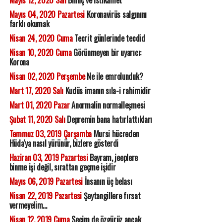
Mayıs 12, 2020 Salı
Bilinç ve İstikamet
Mayıs 04, 2020 Pazartesi
Koronavirüs salgınını
farklı okumak
Nisan 24, 2020 Cuma
Tecrit günlerinde tecdid
Nisan 10, 2020 Cuma
Görünmeyen bir uyarıcı:
Korona
Nisan 02, 2020 Perşembe
Ne ile emrolunduk?
Mart 17, 2020 Salı
Kudüs imanın sıla-i rahimidir
Mart 01, 2020 Pazar
Anormalin normalleşmesi
Şubat 11, 2020 Salı
Depremin bana hatırlattıkları
Temmuz 03, 2019 Çarşamba
Mursi hücreden
Hüda'ya nasıl yürünür, bizlere gösterdi
Haziran 03, 2019 Pazartesi
Bayram, jeeplere
binme işi değil, sırattan geçme işidir
Mayıs 06, 2019 Pazartesi
İnsanın üç belası
Nisan 22, 2019 Pazartesi
Şeytangillere fırsat
vermeyelim...
Nisan 12, 2019 Cuma
Seçim de özgürüz ancak