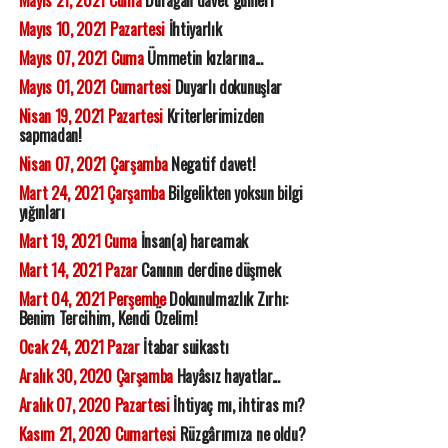
Mayıs 21, 2021 Cuma
Durağan davet günleri
Mayıs 10, 2021 Pazartesi
İhtiyarlık
Mayıs 07, 2021 Cuma
Ümmetin kızlarına...
Mayıs 01, 2021 Cumartesi
Duyarlı dokunuşlar
Nisan 19, 2021 Pazartesi
Kriterlerimizden
sapmadan!
Nisan 07, 2021 Çarşamba
Negatif davet!
Mart 24, 2021 Çarşamba
Bilgelikten yoksun bilgi
yığınları
Mart 19, 2021 Cuma
İnsan(a) harcamak
Mart 14, 2021 Pazar
Canının derdine düşmek
Mart 04, 2021 Perşembe
Dokunulmazlık Zırhı:
Benim Tercihim, Kendi Özelim!
Ocak 24, 2021 Pazar
İtabar suikastı
Aralık 30, 2020 Çarşamba
Hayâsız hayatlar...
Aralık 07, 2020 Pazartesi
İhtiyaç mı, ihtiras mı?
Kasım 21, 2020 Cumartesi
Rüzgârımıza ne oldu?