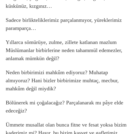
küskünüz, kızgınız…
Sadece birlikteliklerimiz parçalanmıyor, yüreklerimiz
paramparça…
Yıllarca sömürüye, zulme, zillete katlanan mazlum
Müslümanlar birbirlerine neden tahammül edemezler,
anlamak mümkün değil?
Neden birbirimizi mahkûm ediyoruz? Muhatap
almıyoruz? Hani bizler birbirimize muhtaç, mecbur,
mahkûm değil miydik?
Bölünerek mi çoğalacağız? Parçalanarak mı pâye elde
edeceğiz?
Ümmete musallat olan bunca fitne ve fesat yoksa bizim
kaderimiz mi? Hayır, bu bizim kasvet ve gafletimiz…