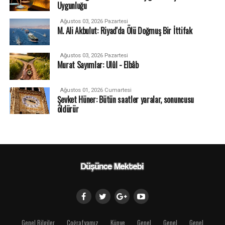
Uygunluğu
Ağustos 03, 2026 Pazartesi
M. Ali Akbulut: Riyad'da Ölü Doğmuş Bir İttifak
Ağustos 03, 2026 Pazartesi
Murat Sayımlar: Ulûl - Elbâb
Ağustos 01, 2026 Cumartesi
Şevket Hüner: Bütün saatler yaralar, sonuncusu
öldürür
Genel Bilgiler
Coğrafyamız
Künye
Genel
Genel
Genel