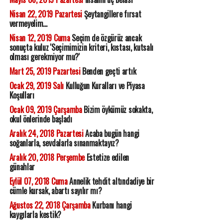
Nisan 22, 2019 Pazartesi
Şeytangillere fırsat
vermeyelim...
Nisan 12, 2019 Cuma
Seçim de özgürüz ancak
sonuçta kuluz 'Seçimimizin kriteri, kıstası, kutsalı
olması gerekmiyor mu?'
Mart 25, 2019 Pazartesi
Benden geçti artık
Ocak 29, 2019 Salı
Kulluğun Kuralları ve Piyasa
Koşulları
Ocak 09, 2019 Çarşamba
Bizim öykümüz sokakta,
okul önlerinde başladı
Aralık 24, 2018 Pazartesi
Acaba bugün hangi
soğanlarla, sevdalarla sınanmaktayız?
Aralık 20, 2018 Perşembe
Estetize edilen
günahlar
Eylül 07, 2018 Cuma
Annelik tehdit altındadiye bir
cümle kursak, abartı sayılır mı?
Ağustos 22, 2018 Çarşamba
Kurbanı hangi
kaygılarla kestik?