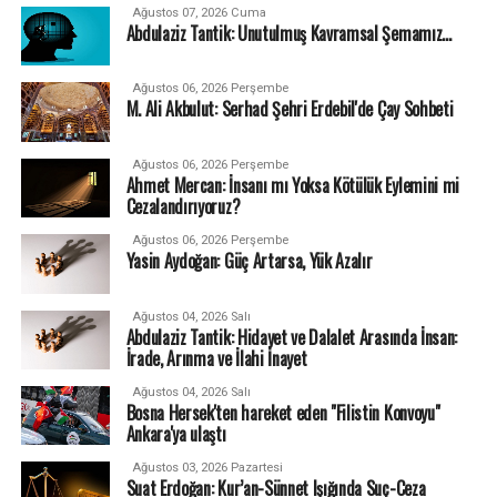
Ağustos 07, 2026 Cuma
Abdulaziz Tantik: Unutulmuş Kavramsal Şemamız…
Ağustos 06, 2026 Perşembe
M. Ali Akbulut: Serhad Şehri Erdebil'de Çay Sohbeti
Ağustos 06, 2026 Perşembe
Ahmet Mercan: İnsanı mı Yoksa Kötülük Eylemini mi
Cezalandırıyoruz?
Ağustos 06, 2026 Perşembe
Yasin Aydoğan: Güç Artarsa, Yük Azalır
Ağustos 04, 2026 Salı
Abdulaziz Tantik: Hidayet ve Dalalet Arasında İnsan:
İrade, Arınma ve İlahi İnayet
Ağustos 04, 2026 Salı
Bosna Hersek'ten hareket eden "Filistin Konvoyu"
Ankara'ya ulaştı
Ağustos 03, 2026 Pazartesi
Suat Erdoğan: Kur’an-Sünnet Işığında Suç-Ceza