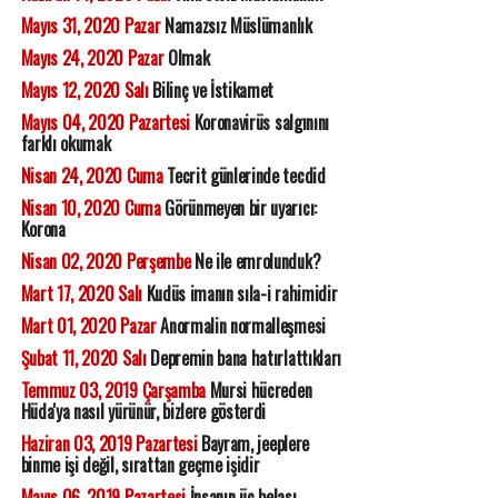
Mayıs 31, 2020 Pazar
Namazsız Müslümanlık
Mayıs 24, 2020 Pazar
Olmak
Mayıs 12, 2020 Salı
Bilinç ve İstikamet
Mayıs 04, 2020 Pazartesi
Koronavirüs salgınını
farklı okumak
Nisan 24, 2020 Cuma
Tecrit günlerinde tecdid
Nisan 10, 2020 Cuma
Görünmeyen bir uyarıcı:
Korona
Nisan 02, 2020 Perşembe
Ne ile emrolunduk?
Mart 17, 2020 Salı
Kudüs imanın sıla-i rahimidir
Mart 01, 2020 Pazar
Anormalin normalleşmesi
Şubat 11, 2020 Salı
Depremin bana hatırlattıkları
Temmuz 03, 2019 Çarşamba
Mursi hücreden
Hüda'ya nasıl yürünür, bizlere gösterdi
Haziran 03, 2019 Pazartesi
Bayram, jeeplere
binme işi değil, sırattan geçme işidir
Mayıs 06, 2019 Pazartesi
İnsanın üç belası