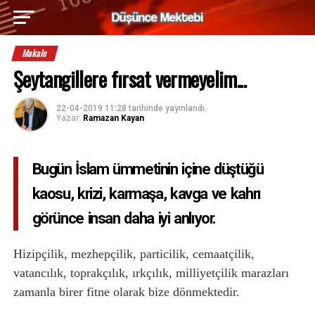
Makale
Şeytangillere fırsat vermeyelim...
22-04-2019 11:28
tarihinde yayınlandı.
Yazar:
Ramazan Kayan
Bugün İslam ümmetinin içine düştüğü
kaosu, krizi, karmaşa, kavga ve kahrı
görünce insan daha iyi anlıyor.
Hizipçilik, mezhepçilik, particilik, cemaatçilik,
vatancılık, toprakçılık, ırkçılık, milliyetçilik marazları
zamanla birer fitne olarak bize dönmektedir.