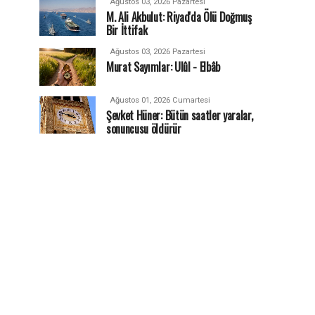
Ağustos 03, 2026 Pazartesi
M. Ali Akbulut: Riyad'da Ölü Doğmuş
Bir İttifak
Ağustos 03, 2026 Pazartesi
Murat Sayımlar: Ulûl - Elbâb
Ağustos 01, 2026 Cumartesi
Şevket Hüner: Bütün saatler yaralar,
sonuncusu öldürür