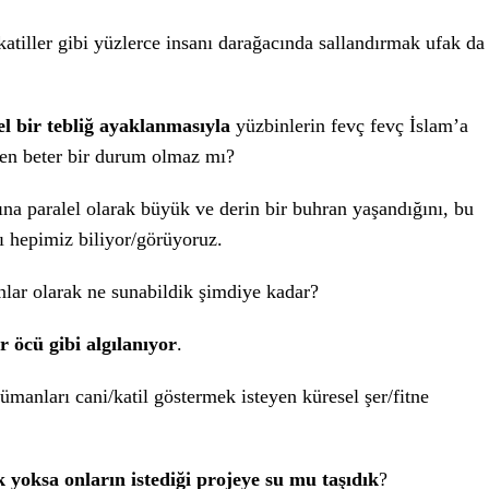
katiller gibi yüzlerce insanı darağacında sallandırmak ufak da
el bir tebliğ ayaklanmasıyla
yüzbinlerin fevç fevç İslam’a
mden beter bir durum olmaz mı?
na paralel olarak büyük ve derin bir buhran yaşandığını, bu
ı hepimiz biliyor/görüyoruz.
nlar olarak ne sunabildik şimdiye kadar?
 öcü gibi algılanıyor
.
manları cani/katil göstermek isteyen küresel şer/fitne
 yoksa onların istediği projeye su mu taşıdık
?