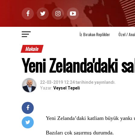
İz Bırakan Replikler
Özel / Ana
Makale
Yeni Zelanda'daki sa
22-03-2019 12:24
tarihinde yayınlandı.
Yazar:
Veysel Tepeli
Yeni Zelanda’daki katliam büyük yankı 
Bazıları çok şaşırmış durumda.