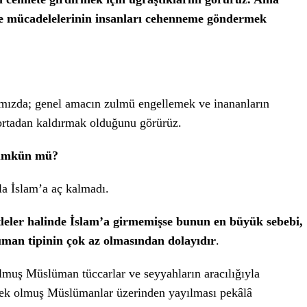
se mücadelelerinin insanları cehenneme göndermek
mızda; genel amacın zulmü engellemek ve inananların
 ortadan kaldırmak olduğunu görürüz.
mümkün mü?
la İslam’a aç kalmadı.
tleler halinde İslam’a girmemişse bunun en büyük sebebi,
man tipinin çok az olmasından dolayıdır
.
olmuş Müslüman tüccarlar ve seyyahların aracılığıyla
rnek olmuş Müslümanlar üzerinden yayılması pekâlâ