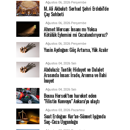
Ağustos 06, 2026 Perşembe
M. Ali Akbulut: Serhad Şehri Erdebil'de
Çay Sohbeti
Ağustos 06, 2026 Perşembe
Ahmet Mercan: İnsanı mı Yoksa
Kötülük Eylemini mi Cezalandırıyoruz?
Ağustos 06, 2026 Perşembe
Yasin Aydoğan: Güç Artarsa, Yük Azalır
Ağustos 04, 2026 Salı
Abdulaziz Tantik: Hidayet ve Dalalet
Arasında İnsan: İrade, Arınma ve İlahi
İnayet
Ağustos 04, 2026 Salı
Bosna Hersek'ten hareket eden
"Filistin Konvoyu" Ankara'ya ulaştı
Ağustos 03, 2026 Pazartesi
Suat Erdoğan: Kur’an-Sünnet Işığında
Suç-Ceza Uygunluğu