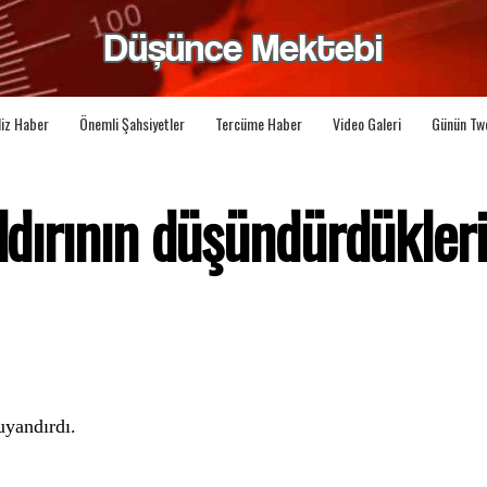
liz Haber
Önemli Şahsiyetler
Tercüme Haber
Video Galeri
Günün Tw
ldırının düşündürdükleri
uyandırdı.