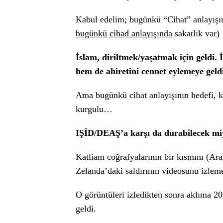
Kabul edelim; bugünkü “Cihat” anlayışımı
bugünkü cihad anlayışında
sakatlık var)
İslam, diriltmek/yaşatmak için geldi.
hem de ahiretini cennet eylemeye geld
Ama bugünkü cihat anlayışının hedefi,
kurgulu…
IŞİD/DEAŞ’a karşı da durabilecek mi
Katliam coğrafyalarının bir kısmını (Ara
Zelanda’daki saldırının videosunu izleme
O görüntüleri izledikten sonra aklıma 201
geldi.