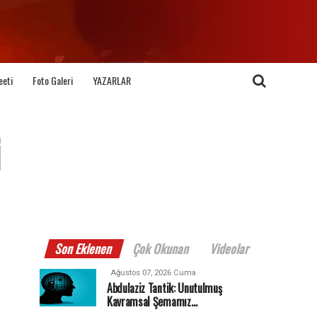
eeti
Foto Galeri
YAZARLAR
Son Eklenen
Çok Okunan
Videolar
Ağustos 07, 2026 Cuma
Abdulaziz Tantik: Unutulmuş
Kavramsal Şemamız…