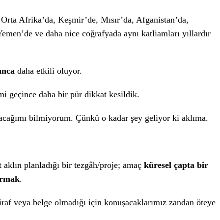
Orta Afrika’da, Keşmir’de, Mısır’da, Afganistan’da,
 Yemen’de ve daha nice coğrafyada aynı katliamları yıllardır
ınca
daha etkili oluyor.
mi geçince daha bir pür dikkat kesildik.
zacağımı bilmiyorum. Çünkü o kadar şey geliyor ki aklıma.
st aklın planladığı bir tezgâh/proje; amaç
küresel çapta bir
urmak
.
raf veya belge olmadığı için konuşacaklarımız zandan öteye