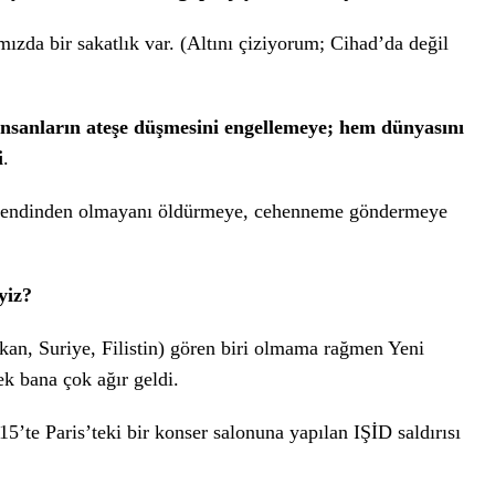
zda bir sakatlık var. (Altını çiziyorum; Cihad’da değil
 İnsanların ateşe düşmesini engellemeye; hem dünyasını
i
.
 kendinden olmayanı öldürmeye, cehenneme göndermeye
yiz?
kan, Suriye, Filistin) gören biri olmama rağmen Yeni
k bana çok ağır geldi.
5’te Paris’teki bir konser salonuna yapılan IŞİD saldırısı