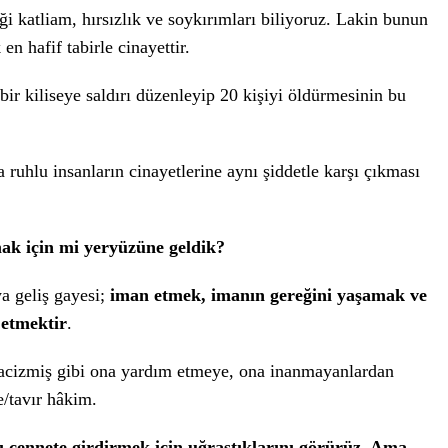
ği katliam, hırsızlık ve soykırımları biliyoruz. Lakin bunun
en hafif tabirle cinayettir.
ir kiliseye saldırı düzenleyip 20 kişiyi öldürmesinin bu
 ruhlu insanların cinayetlerine aynı şiddetle karşı çıkması
ak için mi yeryüzüne geldik?
a geliş gayesi;
iman etmek, imanın gereğini yaşamak ve
ğ etmektir
.
 acizmiş gibi ona yardım etmeye, ona inanmayanlardan
e/tavır hâkim.
 cennete girdirmek için uğraştıklarını görürüz. Ama