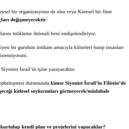
reysel bir organizasyonu da olsa veya Küresel bir fitne
ları değişmeyecektir
:
larını tetikleme ihtimali beni endişelendiriyor.
n bir gurubun intikam amacıyla kiliseleri basıp insanları
 istemiyorum.
iyonist İsrail’in işine yarayacaktır.
e cepheleşmesi durumunda
kimse Siyonist İsrail’in Filistin’de
şeceği kitlesel soykırımları görmeyecek/müdahale
kurtulup kendi plan ve projelerini yapacaklar?