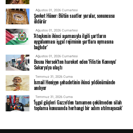
Ağustos 01, 2026 Cumartesi
Şevket Hüner: Bütün saatler yaralar, sonuncusu
öldürür
Ağustos 01, 2026 Cumartesi
'Ateşkesin ikinci aşamasıyla ilgili şartların
uygulanması işgal rejiminin şartlara uymasına
bağlıdır'
Ağustos 01, 2026 Cumartesi
Bosna Hersek'ten hareket eden 'Filistin Konvoyu'
Sakarya'ya ulaştı
Temmuz 31, 2026 Cuma
İsmail Heniyye şehadetinin ikinci yıldönümünde
anılıyor
Temmuz 31, 2026 Cuma
'İşgal güçleri Gazze’den tamamen çekilmeden silah
toplama konusunda herhangi bir adım atılmayacak'