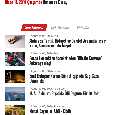
Nisan 11, 2018 Çarşamba
Durum ve Duruş
Son Eklenen
Çok Okunan
Videolar
Ağustos 04, 2026 Salı
Abdulaziz Tantik: Hidayet ve Dalalet Arasında İnsan:
İrade, Arınma ve İlahi İnayet
Ağustos 04, 2026 Salı
Bosna Hersek'ten hareket eden "Filistin Konvoyu"
Ankara'ya ulaştı
Ağustos 03, 2026 Pazartesi
Suat Erdoğan: Kur’an-Sünnet Işığında Suç-Ceza
Uygunluğu
Ağustos 03, 2026 Pazartesi
M. Ali Akbulut: Riyad'da Ölü Doğmuş Bir İttifak
Ağustos 03, 2026 Pazartesi
Murat Sayımlar: Ulûl - Elbâb