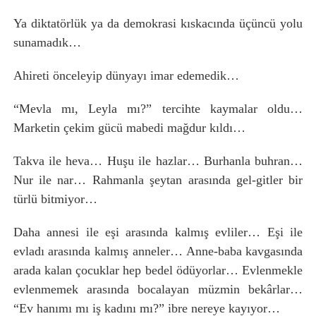
Ya diktatörlük ya da demokrasi kıskacında üçüncü yolu
sunamadık…
Ahireti önceleyip dünyayı imar edemedik…
“Mevla mı, Leyla mı?” tercihte kaymalar oldu…
Marketin çekim gücü mabedi mağdur kıldı…
Takva ile heva… Huşu ile hazlar… Burhanla buhran…
Nur ile nar… Rahmanla şeytan arasında gel-gitler bir
türlü bitmiyor…
Daha annesi ile eşi arasında kalmış evliler… Eşi ile
evladı arasında kalmış anneler… Anne-baba kavgasında
arada kalan çocuklar hep bedel ödüyorlar… Evlenmekle
evlenmemek arasında bocalayan müzmin bekârlar…
“Ev hanımı mı iş kadını mı?” ibre nereye kayıyor…