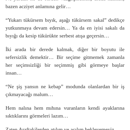
bazen acziyet anlamına gelir…
“Yukarı tükürsem bıyık, aşağı tükürsem sakal” dedikçe
yutkunmaya devam edersin… Ya da en iyisi sakalı da
bıyığı da kesip tükürükte serbest atışa geçersin…
İki arada bir derede kalmak, diğer bir boyutu ile
sefersizlik demektir… Bir seçime gitmemek zamanla
her seçimsizliği bir seçimmiş gibi görmeye başlar
insan…
“Ne şiş yansın ne kebap” modunda olanlardan bir iş
çıkmayacağı malum…
Hem nalına hem mıhına vuranların kendi ayaklarına
sıktıklarını görmeleri lazım…
Zaten Araftakilerden atılım ve açılım bekleyemeyiz…