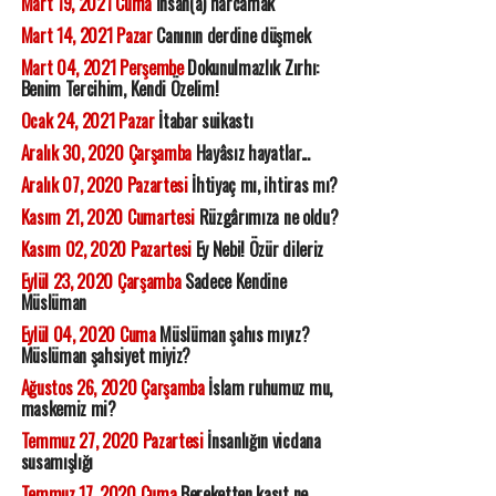
Mart 19, 2021 Cuma
İnsan(a) harcamak
Mart 14, 2021 Pazar
Canının derdine düşmek
Mart 04, 2021 Perşembe
Dokunulmazlık Zırhı:
Benim Tercihim, Kendi Özelim!
Ocak 24, 2021 Pazar
İtabar suikastı
Aralık 30, 2020 Çarşamba
Hayâsız hayatlar...
Aralık 07, 2020 Pazartesi
İhtiyaç mı, ihtiras mı?
Kasım 21, 2020 Cumartesi
Rüzgârımıza ne oldu?
Kasım 02, 2020 Pazartesi
Ey Nebi! Özür dileriz
Eylül 23, 2020 Çarşamba
Sadece Kendine
Müslüman
Eylül 04, 2020 Cuma
Müslüman şahıs mıyız?
Müslüman şahsiyet miyiz?
Ağustos 26, 2020 Çarşamba
İslam ruhumuz mu,
maskemiz mi?
Temmuz 27, 2020 Pazartesi
İnsanlığın vicdana
susamışlığı
Temmuz 17, 2020 Cuma
Bereketten kasıt ne