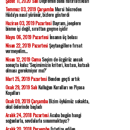
Şubat 11, 2020 Salı
Depremin bana hatırlattıkları
Temmuz 03, 2019 Çarşamba
Mursi hücreden
Hüda'ya nasıl yürünür, bizlere gösterdi
Haziran 03, 2019 Pazartesi
Bayram, jeeplere
binme işi değil, sırattan geçme işidir
Mayıs 06, 2019 Pazartesi
İnsanın üç belası
Nisan 22, 2019 Pazartesi
Şeytangillere fırsat
vermeyelim...
Nisan 12, 2019 Cuma
Seçim de özgürüz ancak
sonuçta kuluz 'Seçimimizin kriteri, kıstası, kutsalı
olması gerekmiyor mu?'
Mart 25, 2019 Pazartesi
Benden geçti artık
Ocak 29, 2019 Salı
Kulluğun Kuralları ve Piyasa
Koşulları
Ocak 09, 2019 Çarşamba
Bizim öykümüz sokakta,
okul önlerinde başladı
Aralık 24, 2018 Pazartesi
Acaba bugün hangi
soğanlarla, sevdalarla sınanmaktayız?
Aralık 20, 2018 Perşembe
Estetize edilen