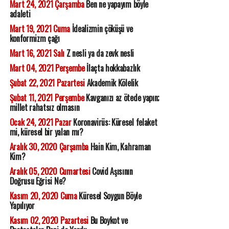
Mart 24, 2021 Çarşamba
Ben ne yapayım böyle
adaleti
Mart 19, 2021 Cuma
İdealizmin çöküşü ve
konformizm çağı
Mart 16, 2021 Salı
Z nesli ya da zevk nesli
Mart 04, 2021 Perşembe
İlaçta hokkabazlık
Şubat 22, 2021 Pazartesi
Akademik Kölelik
Şubat 11, 2021 Perşembe
Kavganızı az ötede yapın;
millet rahatsız olmasın
Ocak 24, 2021 Pazar
Koronavirüs: Küresel felaket
mi, küresel bir yalan mı?
Aralık 30, 2020 Çarşamba
Hain Kim, Kahraman
Kim?
Aralık 05, 2020 Cumartesi
Covid Aşısının
Doğrusu Eğrisi Ne?
Kasım 20, 2020 Cuma
Küresel Soygun Böyle
Yapılıyor
Kasım 02, 2020 Pazartesi
Bu Boykot ve