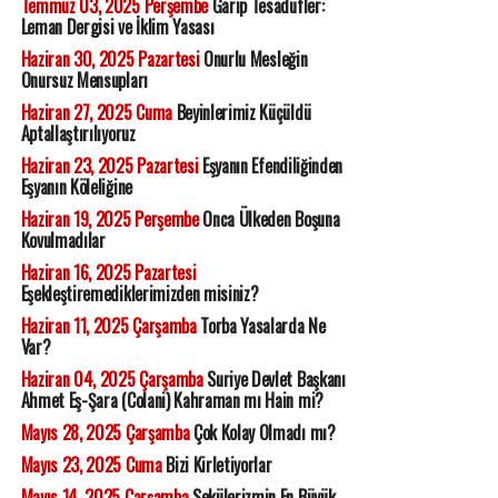
Temmuz 03, 2025 Perşembe
Garip Tesadüfler:
Leman Dergisi ve İklim Yasası
Haziran 30, 2025 Pazartesi
Onurlu Mesleğin
Onursuz Mensupları
Haziran 27, 2025 Cuma
Beyinlerimiz Küçüldü
Aptallaştırılıyoruz
Haziran 23, 2025 Pazartesi
Eşyanın Efendiliğinden
Eşyanın Köleliğine
Haziran 19, 2025 Perşembe
Onca Ülkeden Boşuna
Kovulmadılar
Haziran 16, 2025 Pazartesi
Eşekleştiremediklerimizden misiniz?
Haziran 11, 2025 Çarşamba
Torba Yasalarda Ne
Var?
Haziran 04, 2025 Çarşamba
Suriye Devlet Başkanı
Ahmet Eş-Şara (Colani) Kahraman mı Hain mi?
Mayıs 28, 2025 Çarşamba
Çok Kolay Olmadı mı?
Mayıs 23, 2025 Cuma
Bizi Kirletiyorlar
Mayıs 14, 2025 Çarşamba
Sekülerizmin En Büyük