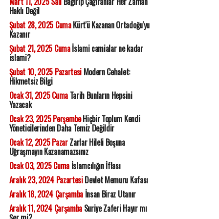
Mart 11, 2025 Salı
Bağırıp Çağıranlar Her Zaman
Haklı Değil
Şubat 28, 2025 Cuma
Kürt'ü Kazanan Ortadoğu'yu
Kazanır
Şubat 21, 2025 Cuma
İslami camialar ne kadar
islami?
Şubat 10, 2025 Pazartesi
Modern Cehalet:
Hikmetsiz Bilgi
Ocak 31, 2025 Cuma
Tarih Bunların Hepsini
Yazacak
Ocak 23, 2025 Perşembe
Hiçbir Toplum Kendi
Yöneticilerinden Daha Temiz Değildir
Ocak 12, 2025 Pazar
Zarlar Hileli Boşuna
Uğraşmayın Kazanamazsınız
Ocak 03, 2025 Cuma
İslamcılığın İflası
Aralık 23, 2024 Pazartesi
Devlet Memuru Kafası
Aralık 18, 2024 Çarşamba
İnsan Biraz Utanır
Aralık 11, 2024 Çarşamba
Suriye Zaferi Hayır mı
Şer mi?