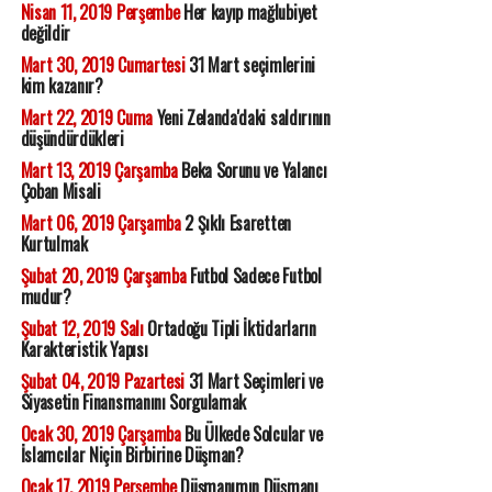
Nisan 11, 2019 Perşembe
Her kayıp mağlubiyet
değildir
Mart 30, 2019 Cumartesi
31 Mart seçimlerini
kim kazanır?
Mart 22, 2019 Cuma
Yeni Zelanda'daki saldırının
düşündürdükleri
Mart 13, 2019 Çarşamba
Beka Sorunu ve Yalancı
Çoban Misali
Mart 06, 2019 Çarşamba
2 Şıklı Esaretten
Kurtulmak
Şubat 20, 2019 Çarşamba
Futbol Sadece Futbol
mudur?
Şubat 12, 2019 Salı
Ortadoğu Tipli İktidarların
Karakteristik Yapısı
Şubat 04, 2019 Pazartesi
31 Mart Seçimleri ve
Siyasetin Finansmanını Sorgulamak
Ocak 30, 2019 Çarşamba
Bu Ülkede Solcular ve
İslamcılar Niçin Birbirine Düşman?
Ocak 17, 2019 Perşembe
Düşmanımın Düşmanı