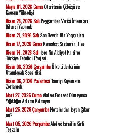
Mayıs 01, 2026 Cuma
Otoritenin Çöküşü ve
Kaosun Yükselişi
Nisan 28, 2026 Salı
Peygamber Varisi İmamları
Dilenci Yapmak
Nisan 21, 2026 Salı
Son Devrin Din Yorgunları
Nisan 17, 2026 Cuma
Kemalist Sistemin İflası
Nisan 14, 2026 Salı
İsrail'in Aidiyet Krizi ve
'Türkiye Tehdidi' Projesi
Nisan 08, 2026 Çarşamba
Ülke Liderlerinin
Utanılacak Sessizliği
Nisan 06, 2026 Pazartesi
Tanrıyı Kıyamete
Zorlamak
Mart 27, 2026 Cuma
Akıl ve Feraset Olmayınca
Yiğitliğin Anlamı Kalmıyor
Mart 25, 2026 Çarşamba
Notalardan İsyan Çıkar
mı?
Mart 05, 2026 Perşembe
Abd ve İsrail'in Kirli
Tezgahı