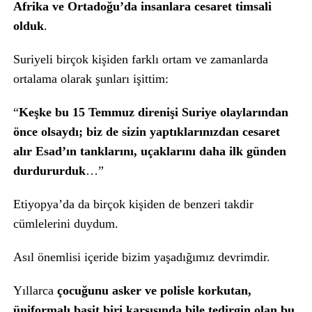
Afrika ve Ortadoğu’da insanlara cesaret timsali
olduk
.
Suriyeli birçok kişiden farklı ortam ve zamanlarda
ortalama olarak şunları işittim:
“
Keşke bu 15 Temmuz direnişi Suriye olaylarından
önce olsaydı; biz de sizin yaptıklarınızdan cesaret
alır Esad’ın tanklarını, uçaklarını daha ilk günden
durdururduk
…”
Etiyopya’da da birçok kişiden de benzeri takdir
cümlelerini duydum.
Asıl önemlisi içeride bizim yaşadığımız devrimdir.
Yıllarca
çocuğunu asker ve polisle korkutan,
üniformalı basit biri karşısında bile tedirgin olan bu