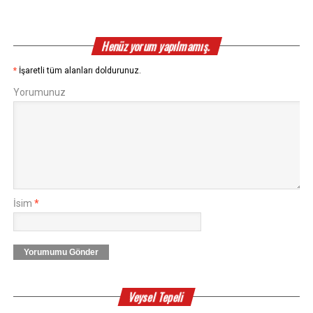
Henüz yorum yapılmamış.
*
İşaretli tüm alanları doldurunuz.
Yorumunuz
İsim
*
Yorumumu Gönder
Veysel Tepeli