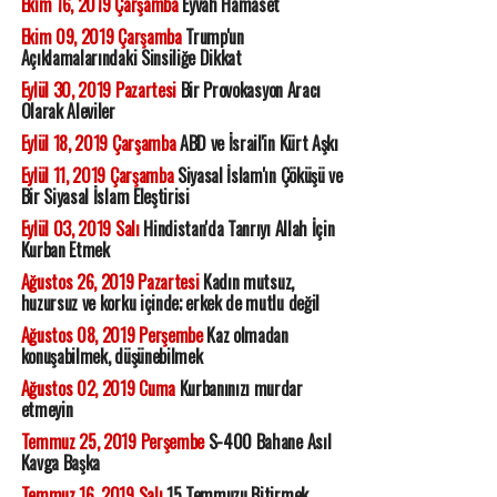
Ekim 16, 2019 Çarşamba
Eyvah Hamaset
Ekim 09, 2019 Çarşamba
Trump'un
Açıklamalarındaki Sinsiliğe Dikkat
Eylül 30, 2019 Pazartesi
Bir Provokasyon Aracı
Olarak Aleviler
Eylül 18, 2019 Çarşamba
ABD ve İsrail'in Kürt Aşkı
Eylül 11, 2019 Çarşamba
Siyasal İslam'ın Çöküşü ve
Bir Siyasal İslam Eleştirisi
Eylül 03, 2019 Salı
Hindistan'da Tanrıyı Allah İçin
Kurban Etmek
Ağustos 26, 2019 Pazartesi
Kadın mutsuz,
huzursuz ve korku içinde; erkek de mutlu değil
Ağustos 08, 2019 Perşembe
Kaz olmadan
konuşabilmek, düşünebilmek
Ağustos 02, 2019 Cuma
Kurbanınızı murdar
etmeyin
Temmuz 25, 2019 Perşembe
S-400 Bahane Asıl
Kavga Başka
Temmuz 16, 2019 Salı
15 Temmuzu Bitirmek