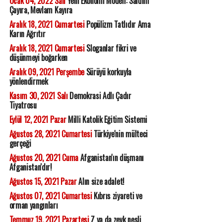
Ocak 04, 2022 Salı
Yeni Ekonomi Modeli: Saldım
Çayıra, Mevlam Kayıra
Aralık 18, 2021 Cumartesi
Popülizm Tatlıdır Ama
Karın Ağrıtır
Aralık 18, 2021 Cumartesi
Sloganlar fikri ve
düşünmeyi boğarken
Aralık 09, 2021 Perşembe
Sürüyü korkuyla
yönlendirmek
Kasım 30, 2021 Salı
Demokrasi Adlı Çadır
Tiyatrosu
Eylül 12, 2021 Pazar
Milli Katolik Eğitim Sistemi
Ağustos 28, 2021 Cumartesi
Türkiye'nin mülteci
gerçeği
Ağustos 20, 2021 Cuma
Afganistan'ın düşmanı
Afganistan'dır!
Ağustos 15, 2021 Pazar
Alın size adalet!
Ağustos 07, 2021 Cumartesi
Kıbrıs ziyareti ve
orman yangınları
Temmuz 19, 2021 Pazartesi
Z ya da zevk nesli