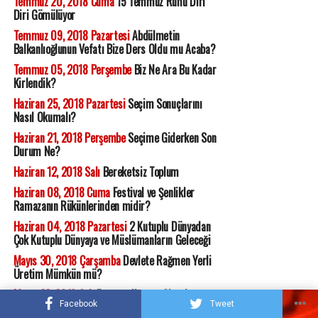
Temmuz 20, 2018 Cuma
15 Temmuz Ruhu Diri
Diri Gömülüyor
Temmuz 09, 2018 Pazartesi
Abdülmetin
Balkanlıoğlunun Vefatı Bize Ders Oldu mu Acaba?
Temmuz 05, 2018 Perşembe
Biz Ne Ara Bu Kadar
Kirlendik?
Haziran 25, 2018 Pazartesi
Seçim Sonuçlarını
Nasıl Okumalı?
Haziran 21, 2018 Perşembe
Seçime Giderken Son
Durum Ne?
Haziran 12, 2018 Salı
Bereketsiz Toplum
Haziran 08, 2018 Cuma
Festival ve Şenlikler
Ramazanın Rükünlerinden midir?
Haziran 04, 2018 Pazartesi
2 Kutuplu Dünyadan
Çok Kutuplu Dünyaya ve Müslümanların Geleceği
Mayıs 30, 2018 Çarşamba
Devlete Rağmen Yerli
Üretim Mümkün mü?
Mayıs 22, 2018 Salı
Emperyalizm ve Siyonizm
Facebook
Tweet
Çatışması