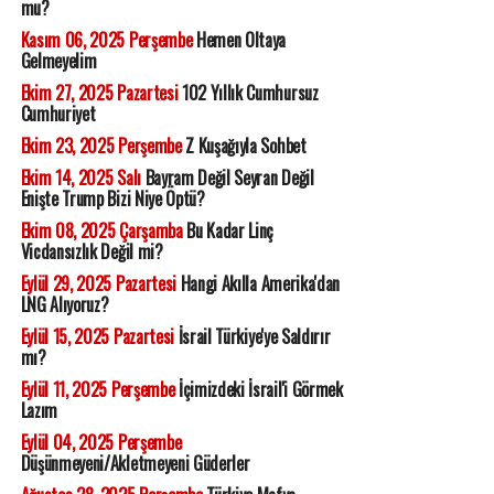
mu?
Kasım 06, 2025 Perşembe
Hemen Oltaya
Gelmeyelim
Ekim 27, 2025 Pazartesi
102 Yıllık Cumhursuz
Cumhuriyet
Ekim 23, 2025 Perşembe
Z Kuşağıyla Sohbet
Ekim 14, 2025 Salı
Bayram Değil Seyran Değil
Enişte Trump Bizi Niye Öptü?
Ekim 08, 2025 Çarşamba
Bu Kadar Linç
Vicdansızlık Değil mi?
Eylül 29, 2025 Pazartesi
Hangi Akılla Amerika'dan
LNG Alıyoruz?
Eylül 15, 2025 Pazartesi
İsrail Türkiye'ye Saldırır
mı?
Eylül 11, 2025 Perşembe
İçimizdeki İsrail'i Görmek
Lazım
Eylül 04, 2025 Perşembe
Düşünmeyeni/Akletmeyeni Güderler