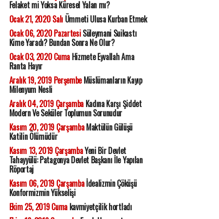
Felaket mi Yoksa Küresel Yalan mı?
Ocak 21, 2020 Salı
Ümmeti Ulusa Kurban Etmek
Ocak 06, 2020 Pazartesi
Süleymani Suikastı
Kime Yaradı? Bundan Sonra Ne Olur?
Ocak 03, 2020 Cuma
Hizmete Eyvallah Ama
Ranta Hayır
Aralık 19, 2019 Perşembe
Müslümanların Kayıp
Milenyum Nesli
Aralık 04, 2019 Çarşamba
Kadına Karşı Şiddet
Modern Ve Seküler Toplumun Sorunudur
Kasım 20, 2019 Çarşamba
Maktülün Gülüşü
Katilin Ölümüdür
Kasım 13, 2019 Çarşamba
Yeni Bir Devlet
Tahayyülü: Patagonya Devlet Başkanı İle Yapılan
Röportaj
Kasım 06, 2019 Çarşamba
İdealizmin Çöküşü
Konformizmin Yükselişi
Ekim 25, 2019 Cuma
kavmiyetçilik hortladı