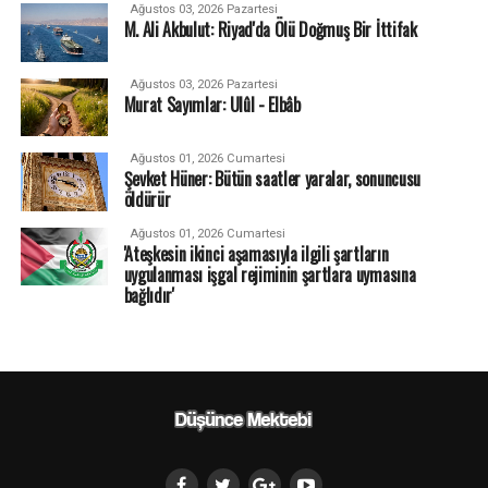
Ağustos 03, 2026 Pazartesi
M. Ali Akbulut: Riyad'da Ölü Doğmuş Bir İttifak
Ağustos 03, 2026 Pazartesi
Murat Sayımlar: Ulûl - Elbâb
Ağustos 01, 2026 Cumartesi
Şevket Hüner: Bütün saatler yaralar, sonuncusu
öldürür
Ağustos 01, 2026 Cumartesi
'Ateşkesin ikinci aşamasıyla ilgili şartların
uygulanması işgal rejiminin şartlara uymasına
bağlıdır'