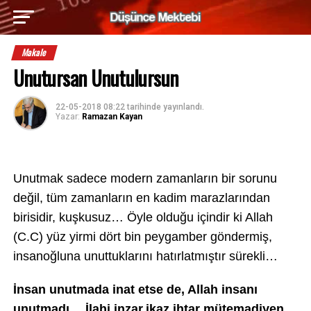
Makale
Unutursan Unutulursun
22-05-2018 08:22
tarihinde yayınlandı.
Yazar:
Ramazan Kayan
Unutmak sadece modern zamanların bir sorunu
değil, tüm zamanların en kadim marazlarından
birisidir, kuşkusuz… Öyle olduğu içindir ki Allah
(C.C) yüz yirmi dört bin peygamber göndermiş,
insanoğluna unuttuklarını hatırlatmıştır sürekli…
İnsan unutmada inat etse de, Allah insanı
unutmadı… İlahi inzar,ikaz,ihtar mütemadiyen