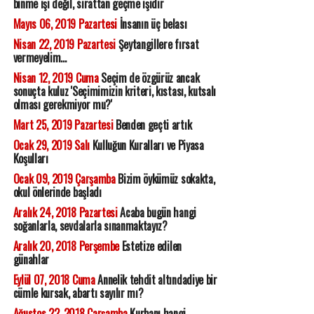
binme işi değil, sırattan geçme işidir
Mayıs 06, 2019 Pazartesi
İnsanın üç belası
Nisan 22, 2019 Pazartesi
Şeytangillere fırsat
vermeyelim...
Nisan 12, 2019 Cuma
Seçim de özgürüz ancak
sonuçta kuluz 'Seçimimizin kriteri, kıstası, kutsalı
olması gerekmiyor mu?'
Mart 25, 2019 Pazartesi
Benden geçti artık
Ocak 29, 2019 Salı
Kulluğun Kuralları ve Piyasa
Koşulları
Ocak 09, 2019 Çarşamba
Bizim öykümüz sokakta,
okul önlerinde başladı
Aralık 24, 2018 Pazartesi
Acaba bugün hangi
soğanlarla, sevdalarla sınanmaktayız?
Aralık 20, 2018 Perşembe
Estetize edilen
günahlar
Eylül 07, 2018 Cuma
Annelik tehdit altındadiye bir
cümle kursak, abartı sayılır mı?
Ağustos 22, 2018 Çarşamba
Kurbanı hangi