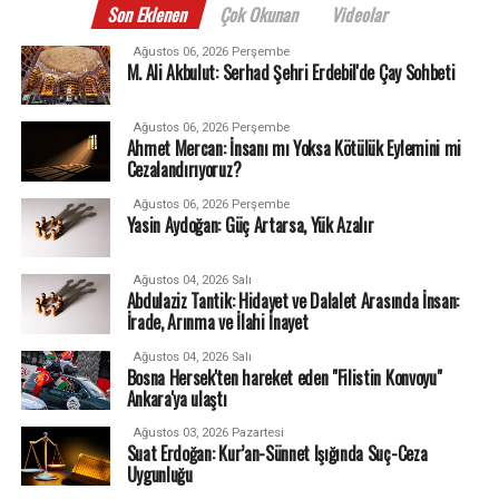
Son Eklenen
Çok Okunan
Videolar
Ağustos 06, 2026 Perşembe
M. Ali Akbulut: Serhad Şehri Erdebil'de Çay Sohbeti
Ağustos 06, 2026 Perşembe
Ahmet Mercan: İnsanı mı Yoksa Kötülük Eylemini mi
Cezalandırıyoruz?
Ağustos 06, 2026 Perşembe
Yasin Aydoğan: Güç Artarsa, Yük Azalır
Ağustos 04, 2026 Salı
Abdulaziz Tantik: Hidayet ve Dalalet Arasında İnsan:
İrade, Arınma ve İlahi İnayet
Ağustos 04, 2026 Salı
Bosna Hersek'ten hareket eden "Filistin Konvoyu"
Ankara'ya ulaştı
Ağustos 03, 2026 Pazartesi
Suat Erdoğan: Kur’an-Sünnet Işığında Suç-Ceza
Uygunluğu