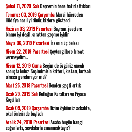
Şubat 11, 2020 Salı
Depremin bana hatırlattıkları
Temmuz 03, 2019 Çarşamba
Mursi hücreden
Hüda'ya nasıl yürünür, bizlere gösterdi
Haziran 03, 2019 Pazartesi
Bayram, jeeplere
binme işi değil, sırattan geçme işidir
Mayıs 06, 2019 Pazartesi
İnsanın üç belası
Nisan 22, 2019 Pazartesi
Şeytangillere fırsat
vermeyelim...
Nisan 12, 2019 Cuma
Seçim de özgürüz ancak
sonuçta kuluz 'Seçimimizin kriteri, kıstası, kutsalı
olması gerekmiyor mu?'
Mart 25, 2019 Pazartesi
Benden geçti artık
Ocak 29, 2019 Salı
Kulluğun Kuralları ve Piyasa
Koşulları
Ocak 09, 2019 Çarşamba
Bizim öykümüz sokakta,
okul önlerinde başladı
Aralık 24, 2018 Pazartesi
Acaba bugün hangi
soğanlarla, sevdalarla sınanmaktayız?