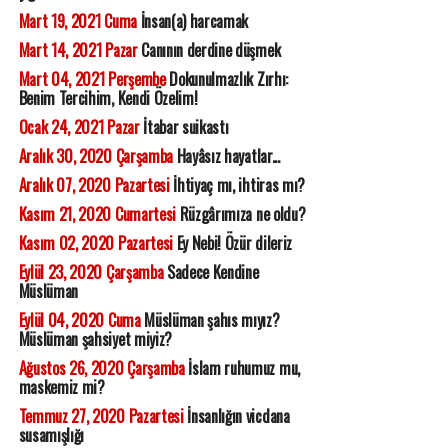
Mart 19, 2021 Cuma
İnsan(a) harcamak
Mart 14, 2021 Pazar
Canının derdine düşmek
Mart 04, 2021 Perşembe
Dokunulmazlık Zırhı:
Benim Tercihim, Kendi Özelim!
Ocak 24, 2021 Pazar
İtabar suikastı
Aralık 30, 2020 Çarşamba
Hayâsız hayatlar...
Aralık 07, 2020 Pazartesi
İhtiyaç mı, ihtiras mı?
Kasım 21, 2020 Cumartesi
Rüzgârımıza ne oldu?
Kasım 02, 2020 Pazartesi
Ey Nebi! Özür dileriz
Eylül 23, 2020 Çarşamba
Sadece Kendine
Müslüman
Eylül 04, 2020 Cuma
Müslüman şahıs mıyız?
Müslüman şahsiyet miyiz?
Ağustos 26, 2020 Çarşamba
İslam ruhumuz mu,
maskemiz mi?
Temmuz 27, 2020 Pazartesi
İnsanlığın vicdana
susamışlığı