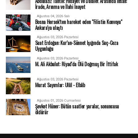
Abdulaziz Tantik: Hidayet ve Dalalet Arasında İnsan:
İrade, Arınma ve İlahi İnayet
Ağustos 04, 2026 Salı
Bosna Hersek'ten hareket eden "Filistin Konvoyu"
Ankara'ya ulaştı
Ağustos 03, 2026 Pazartesi
Suat Erdoğan: Kur’an-Sünnet Işığında Suç-Ceza
Uygunluğu
Ağustos 03, 2026 Pazartesi
M. Ali Akbulut: Riyad'da Ölü Doğmuş Bir İttifak
Ağustos 03, 2026 Pazartesi
Murat Sayımlar: Ulûl - Elbâb
Ağustos 01, 2026 Cumartesi
Şevket Hüner: Bütün saatler yaralar, sonuncusu
öldürür