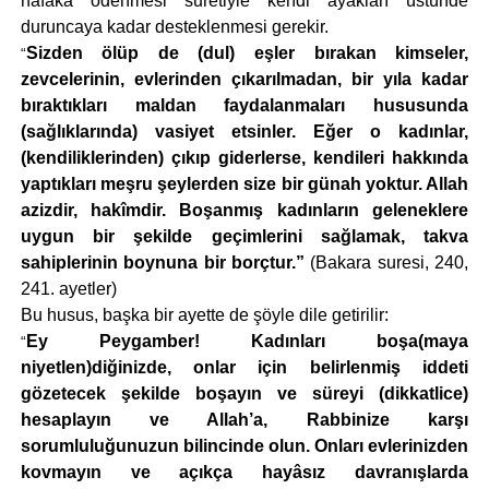
nafaka ödenmesi suretiyle kendi ayakları üstünde
duruncaya kadar desteklenmesi gerekir.
Sizden ölüp de (dul) eşler bırakan kimseler,
“
zevcelerinin, evlerinden çıkarılmadan, bir yıla kadar
bıraktıkları maldan faydalanmaları hususunda
(sağlıklarında) vasiyet etsinler. Eğer o kadınlar,
(kendiliklerinden) çıkıp giderlerse, kendileri hakkında
yaptıkları meşru şeylerden size bir günah yoktur. Allah
azizdir, hakîmdir. Boşanmış kadınların geleneklere
uygun bir şekilde geçimlerini sağlamak, takva
sahiplerinin
boynuna bir borçtur.”
(Bakara suresi, 240,
241. ayetler)
Bu husus, başka bir ayette de şöyle dile getirilir:
Ey Peygamber! Kadınları boşa(maya
“
niyetlen)diğinizde, onlar için belirlenmiş iddeti
gözetecek şekilde boşayın ve süreyi (dikkatlice)
hesaplayın ve Allah’a, Rabbinize karşı
sorumluluğunuzun bilincinde olun. Onları evlerinizden
kovmayın ve açıkça hayâsız davranışlarda