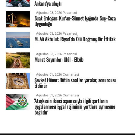
Ankara'ya ulaştı
Ağustos 03, 2026 Pazartesi
Suat Erdoğan: Kur’an-Sünnet Işığında Suç-Ceza
Uygunluğu
Ağustos 03, 2026 Pazartesi
M. Ali Akbulut: Riyad'da Ölü Doğmuş Bir İttifak
Ağustos 03, 2026 Pazartesi
Murat Sayımlar: Ulûl - Elbâb
Ağustos 01, 2026 Cumartesi
Şevket Hüner: Bütün saatler yaralar, sonuncusu
öldürür
Ağustos 01, 2026 Cumartesi
'Ateşkesin ikinci aşamasıyla ilgili şartların
uygulanması işgal rejiminin şartlara uymasına
bağlıdır'