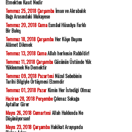
Etmekten Kasıt Nedir
Temmuz 25, 2018 Çarşamba
İman ve Akrabalık
Bağı Arasındaki Mukayese
Temmuz 20, 2018 Cuma
Esmâul Hüsnâya Farklı
Bir Bakış
Temmuz 18, 2018 Çarşamba
Her Köşe Başına
Alâmet Dikmek
Temmuz 13, 2018 Cuma
Allah herkesin Rabbi'dir!
Temmuz 11, 2018 Çarşamba
Gücünün Üstünde Yük
Yüklenmek Ne Demektir
Temmuz 09, 2018 Pazartesi
Nüzul Sebebinin
Tarihi Bilgiyle Örtüşmesi Elzemdir
Temmuz 01, 2018 Pazar
Kimin Her İstediği Olmaz
Haziran 28, 2018 Perşembe
Çıkmaz Sokağa
Aptallar Girer
Mayıs 26, 2018 Cumartesi
Allah Hakkında Ne
Düşünüyorsan!
Mayıs 23, 2018 Çarşamba
Hakikat Arayışında