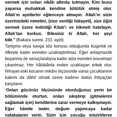
vermek için onları nikâh altında tutmayın. Kim bunu
yaparsa muhakkak kendine kötülük etmiş olur.
Allah’ın ayetlerini eğlenceye almayın. Allah’ın sizin
üzerinizdeki nimetini, (size verdiği hidayeti), size öğüt
vermek üzere indirdiği Kitab'ı ve hikmeti hatırlayın.
Allah’tan korkun. Bilesiniz ki Allah, her şeyi
bilir.”
(Bakara suresi, 231. ayet)
Tartışma veya kavga söz konusu olduğunda kızgınlık ve
öfkeyle kadın evinden uzaklaştırılmaz. Eğer anlaşmazlık
boşanma ile sonuçlandıysa kadın asla evinden kovulmaz/
çıkarılmaz. Her hâlükârda evden uzaklaşan erkek olur.
Nihayet eski kocanın imkânı ölçüsünde varsa çocuklarının
bakımı da dâhil olmak üzere kadının bütün ihtiyaçları
karşılanır.
Onları gücünüz ölçüsünde oturduğunuz yerin bir
“
bölümünde oturtun, onları sıkıştırıp (gitmelerini
sağlamak için) kendilerine zarar vermeye kalkışmayın.
Eğer hâmile iseler, doğum yapıncaya kadar
nafakalarını verin. Sizin için çocuğu emzirirlerse