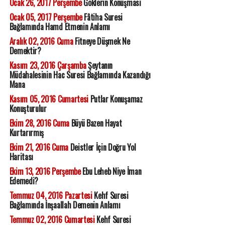
Ocak 26, 2017 Perşembe
Göklerin Konuşması
Ocak 05, 2017 Perşembe
Fâtiha Suresi
Bağlamında Hamd Etmenin Anlamı
Aralık 02, 2016 Cuma
Fitneye Düşmek Ne
Demektir?
Kasım 23, 2016 Çarşamba
Şeytanın
Müdahalesinin Hac Suresi Bağlamında Kazandığı
Mana
Kasım 05, 2016 Cumartesi
Putlar Konuşamaz
Konuşturulur
Ekim 28, 2016 Cuma
Büyü Bazen Hayat
Kurtarırmış
Ekim 21, 2016 Cuma
Deistler İçin Doğru Yol
Haritası
Ekim 13, 2016 Perşembe
Ebu Leheb Niye İman
Edemedi?
Temmuz 04, 2016 Pazartesi
Kehf Suresi
Bağlamında İnşaallah Demenin Anlamı
Temmuz 02, 2016 Cumartesi
Kehf Suresi