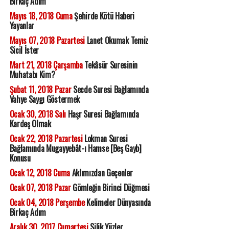
Birkaç Adım
Mayıs 18, 2018 Cuma
Şehirde Kötü Haberi
Yayanlar
Mayıs 07, 2018 Pazartesi
Lanet Okumak Temiz
Sicil İster
Mart 21, 2018 Çarşamba
Tekâsür Suresinin
Muhatabı Kim?
Şubat 11, 2018 Pazar
Secde Suresi Bağlamında
Vahye Saygı Göstermek
Ocak 30, 2018 Salı
Haşr Suresi Bağlamında
Kardeş Olmak
Ocak 22, 2018 Pazartesi
Lokman Suresi
Bağlamında Mugayyebât-ı Hamse [Beş Gayb]
Konusu
Ocak 12, 2018 Cuma
Aklımızdan Geçenler
Ocak 07, 2018 Pazar
Gömleğin Birinci Düğmesi
Ocak 04, 2018 Perşembe
Kelimeler Dünyasında
Birkaç Adım
Aralık 30, 2017 Cumartesi
Silik Yüzler