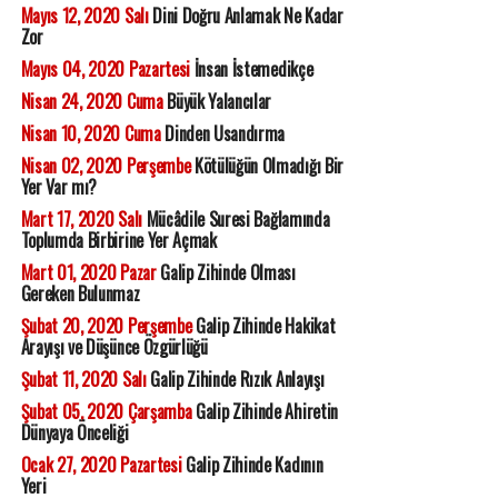
Mayıs 12, 2020 Salı
Dini Doğru Anlamak Ne Kadar
Zor
Mayıs 04, 2020 Pazartesi
İnsan İstemedikçe
Nisan 24, 2020 Cuma
Büyük Yalancılar
Nisan 10, 2020 Cuma
Dinden Usandırma
Nisan 02, 2020 Perşembe
Kötülüğün Olmadığı Bir
Yer Var mı?
Mart 17, 2020 Salı
Mücâdile Suresi Bağlamında
Toplumda Birbirine Yer Açmak
Mart 01, 2020 Pazar
Galip Zihinde Olması
Gereken Bulunmaz
Şubat 20, 2020 Perşembe
Galip Zihinde Hakikat
Arayışı ve Düşünce Özgürlüğü
Şubat 11, 2020 Salı
Galip Zihinde Rızık Anlayışı
Şubat 05, 2020 Çarşamba
Galip Zihinde Ahiretin
Dünyaya Önceliği
Ocak 27, 2020 Pazartesi
Galip Zihinde Kadının
Yeri