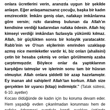
onlara ücretlerini verin, aranızda uygun bir şekilde
anlaşın. Eğer anlaşamazsanız çocuğu, başka bir kadın
emzirecektir. İmkânı geniş olan, nafakayı imkânlarına
göre versin; rızkı daralmış bulunan da Allah’ın
kendisine verdiği kadarından nafaka ödesin. Allah hiç
kimseyi verdiği imkândan fazlasıyla yükümlü kılmaz.
Allah, bir güçlükten sonra bir kolaylık yaratacaktır.
Rabb’inin ve O’nun elçilerinin emrinden uzaklaşıp
azmış nice memleketler vardır ki, biz onları (ahalisini)
çetin bir hesaba çekmiş ve onları görülmemiş azaba
çarptırmışızdır. Böylece onlar da yaptıklarının
karşılığını tatmışlar ve işlerinin sonu tam bir hüsran
olmuştur. Allah onlara şiddetli bir azap hazırlamıştır.
Ey inanan akıl sahipleri! Allah’tan korkun. Allah size
gerçekten bir uyarıcı (kitap) indirmiştir.”
(Talak sütresi,
6-10. ayetler)
Kocası öldüğünde de kadın için bu koruma devam eder.
Hem yaşadığı evden çıkarılmadan korunması hem de