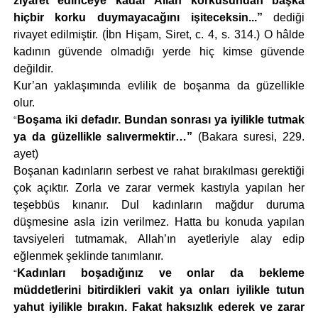
ziyaret edinceye kadar Allah korkusundan başka
hiçbir korku duymayacağını işiteceksin...”
dediği
rivayet edilmiştir. (İbn Hişam, Siret, c. 4, s. 314.) O hâlde
kadının güvende olmadığı yerde hiç kimse güvende
değildir.
Kur’an yaklaşımında evlilik de boşanma da güzellikle
olur.
Boşama iki defadır. Bundan sonrası ya iyilikle tutmak
“
ya da güzellikle salıvermektir…”
(Bakara suresi, 229.
ayet)
Boşanan kadınların serbest ve rahat bırakılması gerektiği
çok açıktır. Zorla ve zarar vermek kastıyla yapılan her
teşebbüs kınanır. Dul kadınların mağdur duruma
düşmesine asla izin verilmez. Hatta bu konuda yapılan
tavsiyeleri tutmamak, Allah’ın ayetleriyle alay edip
eğlenmek şeklinde tanımlanır.
Kadınları boşadığınız ve onlar da bekleme
“
müddetlerini bitirdikleri vakit ya onları iyilikle tutun
yahut iyilikle bırakın. Fakat haksızlık ederek ve zarar