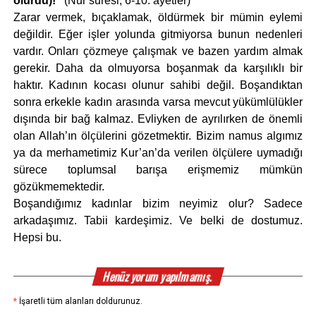
olurdu)!”
(Nur suresi, 6-10. ayetler)
Zarar vermek, bıçaklamak, öldürmek bir mümin eylemi
değildir. Eğer işler yolunda gitmiyorsa bunun nedenleri
vardır. Onları çözmeye çalışmak ve bazen yardım almak
gerekir. Daha da olmuyorsa boşanmak da karşılıklı bir
haktır. Kadının kocası olunur sahibi değil. Boşandıktan
sonra erkekle kadın arasında varsa mevcut yükümlülükler
dışında bir bağ kalmaz. Evliyken de ayrılırken de önemli
olan Allah’ın ölçülerini gözetmektir. Bizim namus algımız
ya da merhametimiz Kur’an’da verilen ölçülere uymadığı
sürece toplumsal barışa erişmemiz mümkün
gözükmemektedir.
Boşandığımız kadınlar bizim neyimiz olur? Sadece
arkadaşımız. Tabii kardeşimiz. Ve belki de dostumuz.
Hepsi bu.
Henüz yorum yapılmamış.
*
İşaretli tüm alanları doldurunuz.