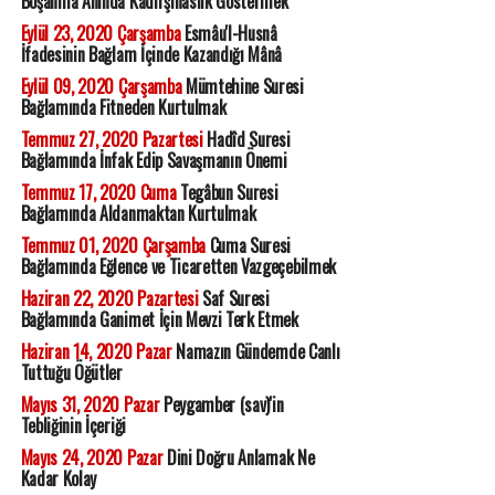
Boşanma Anında Kadirşinaslık Göstermek
Eylül 23, 2020 Çarşamba
Esmâu'l-Husnâ
İfadesinin Bağlam İçinde Kazandığı Mânâ
Eylül 09, 2020 Çarşamba
Mümtehine Suresi
Bağlamında Fitneden Kurtulmak
Temmuz 27, 2020 Pazartesi
Hadîd Suresi
Bağlamında İnfak Edip Savaşmanın Önemi
Temmuz 17, 2020 Cuma
Tegâbun Suresi
Bağlamında Aldanmaktan Kurtulmak
Temmuz 01, 2020 Çarşamba
Cuma Suresi
Bağlamında Eğlence ve Ticaretten Vazgeçebilmek
Haziran 22, 2020 Pazartesi
Saf Suresi
Bağlamında Ganimet İçin Mevzi Terk Etmek
Haziran 14, 2020 Pazar
Namazın Gündemde Canlı
Tuttuğu Öğütler
Mayıs 31, 2020 Pazar
Peygamber (sav)'in
Tebliğinin İçeriği
Mayıs 24, 2020 Pazar
Dini Doğru Anlamak Ne
Kadar Kolay