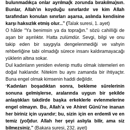
bulunmadıkça onlar ayrılma(k zorunda bırakılma)sın.
Bunlar, Allah’ın koyduğu sınırlardır ve kim Allah
tarafından konulan sınırları aşarsa, aslında kendisine
karşı haksızlık etmiş olur...” (
Talak suresi, 1. ayet)
O hâlde “Ya benimsin ya da toprağın.” sözü cahilliği de
aşan bir aşırılıktır. Hatta zulümdür. Sevgi, bilgi ve onu
takip eden bir saygıyla dengelenmediği ve vahyin
rehberliğine tabi olmadığı sürece insanı kaldıramayacağı
yüklerin altına sokar.
Dul kadınların yeniden evlenip mutlu olmak istemeleri en
doğal haklarıdır. Nitekim bu aynı zamanda bir ihtiyaçtır.
Buna engel olmak kimsenin haddi değildir.
Kadınları boşadıktan sonra, bekleme sürelerinin
“
sonuna gelmişlerse, aralarında uygun bir şekilde
anlaştıkları takdirde başka erkeklerle evlenmelerine
engel olmayın. Bu, Allah’a ve Ahiret Günü’ne inanan
her biriniz için uyarıdır; bu, sizin için en erdemli ve en
temiz (yol)dur. Allah her şeyi aslıyla bilir, ama siz
bilmezsiniz.”
(Bakara suresi, 232. ayet)