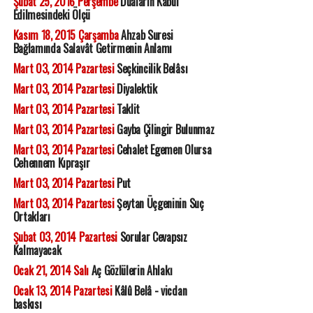
Şubat 25, 2016 Perşembe
Duaların Kabul
Edilmesindeki Ölçü
Kasım 18, 2015 Çarşamba
Ahzab Suresi
Bağlamında Salavât Getirmenin Anlamı
Mart 03, 2014 Pazartesi
Seçkincilik Belâsı
Mart 03, 2014 Pazartesi
Diyalektik
Mart 03, 2014 Pazartesi
Taklit
Mart 03, 2014 Pazartesi
Gayba Çilingir Bulunmaz
Mart 03, 2014 Pazartesi
Cehalet Egemen Olursa
Cehennem Kıpraşır
Mart 03, 2014 Pazartesi
Put
Mart 03, 2014 Pazartesi
Şeytan Üçgeninin Suç
Ortakları
Şubat 03, 2014 Pazartesi
Sorular Cevapsız
Kalmayacak
Ocak 21, 2014 Salı
Aç Gözlülerin Ahlakı
Ocak 13, 2014 Pazartesi
Kâlû Belâ - vicdan
baskısı