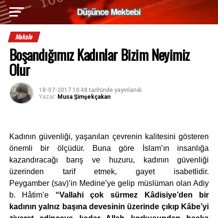
Makale
Boşandığımız Kadınlar Bizim Neyimiz
Olur
18-07-2017 10:48
tarihinde yayınlandı.
Yazar:
Musa Şimşekçakan
Kadının güvenliği, yaşanılan çevrenin kalitesini gösteren
önemli bir ölçüdür. Buna göre İslam’ın insanlığa
kazandıracağı barış ve huzuru, kadının güvenliği
üzerinden tarif etmek, gayet isabetlidir.
Peygamber
(sav)’in Medine’ye gelip müslüman olan Adiy
b. Hâtim’e
“Vallahi çok sürmez Kâdisiye’den bir
kadının yalnız başına devesinin üzerinde çıkıp Kâbe’yi