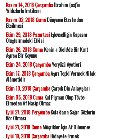
Kasım 14, 2018 Çarşamba
İbrahim (as)'in
Yıldızlarla İmtihanı
Kasım 02, 2018 Cuma
Dünyanın Etrafından
Eksilmesi
Ekim 29, 2018 Pazartesi
İşlevselliğin Kapsam
Oluşturmadaki Etkisi
Ekim 26, 2018 Cuma
Kenâr-ı Dicle'de Bir Kurt
Aşırsa Bir Koyunu
Ekim 24, 2018 Çarşamba
Yeryüzü Ayetleri
Ekim 17, 2018 Çarşamba
Aşırı Tepki Vermek Nifak
Alâmetidir
Ekim 10, 2018 Çarşamba
Çarpık Din Anlayışları
Ekim 05, 2018 Cuma
Kul Pişman Olup Tövbe
Etmeden Af Nasip Olmaz
Eylül 27, 2018 Perşembe
Kulakların Sağır Gözlerin
Kör Olması
Eylül 21, 2018 Cuma
Müşrikler İçin Af Dilenmez
Eylül 19, 2018 Çarşamba
Hidayete Ermek