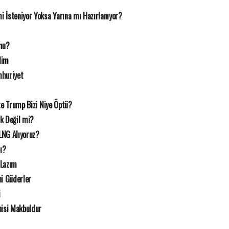
 İsteniyor Yoksa Yarına mı Hazırlanıyor?
mu?
lim
mhuriyet
te Trump Bizi Niye Öptü?
ık Değil mi?
LNG Alıyoruz?
mı?
 Lazım
i Güderler
i
nisi Makbuldur