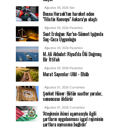
Ağustos 04, 2026 Salı
Bosna Hersek'ten hareket eden
"Filistin Konvoyu" Ankara'ya ulaştı
Ağustos 03, 2026 Pazartesi
Suat Erdoğan: Kur’an-Sünnet Işığında
Suç-Ceza Uygunluğu
Ağustos 03, 2026 Pazartesi
M. Ali Akbulut: Riyad'da Ölü Doğmuş
Bir İttifak
Ağustos 03, 2026 Pazartesi
Murat Sayımlar: Ulûl - Elbâb
Ağustos 01, 2026 Cumartesi
Şevket Hüner: Bütün saatler yaralar,
sonuncusu öldürür
Ağustos 01, 2026 Cumartesi
'Ateşkesin ikinci aşamasıyla ilgili
şartların uygulanması işgal rejiminin
şartlara uymasına bağlıdır'