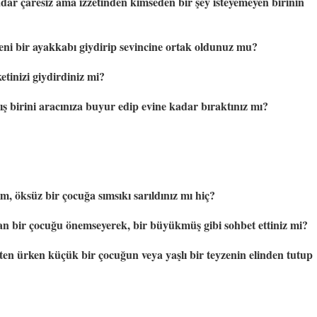
r çaresiz ama izzetinden kimseden bir şey isteyemeyen birinin 
ni bir ayakkabı giydirip sevincine ortak oldunuz mu?
etinizi giydirdiniz mi?
ş birini aracınıza buyur edip evine kadar bıraktınız mı?
im, öksüz bir çocuğa sımsıkı sarıldınız mı hiç?
nan bir çocuğu önemseyerek, bir büyükmüş gibi sohbet ettiniz mi?
en ürken küçük bir çocuğun veya yaşlı bir teyzenin elinden tutup 