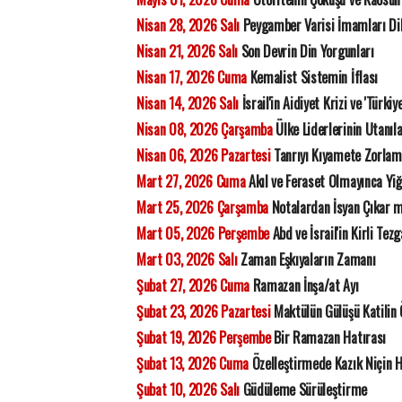
Nisan 28, 2026 Salı
Peygamber Varisi İmamları Di
Nisan 21, 2026 Salı
Son Devrin Din Yorgunları
Nisan 17, 2026 Cuma
Kemalist Sistemin İflası
Nisan 14, 2026 Salı
İsrail'in Aidiyet Krizi ve 'Türkiy
Nisan 08, 2026 Çarşamba
Ülke Liderlerinin Utanıla
Nisan 06, 2026 Pazartesi
Tanrıyı Kıyamete Zorla
Mart 27, 2026 Cuma
Akıl ve Feraset Olmayınca Yiğ
Mart 25, 2026 Çarşamba
Notalardan İsyan Çıkar 
Mart 05, 2026 Perşembe
Abd ve İsrail'in Kirli Tezg
Mart 03, 2026 Salı
Zaman Eşkıyaların Zamanı
Şubat 27, 2026 Cuma
Ramazan İnşa/at Ayı
Şubat 23, 2026 Pazartesi
Maktülün Gülüşü Katilin
Şubat 19, 2026 Perşembe
Bir Ramazan Hatırası
Şubat 13, 2026 Cuma
Özelleştirmede Kazık Niçin 
Şubat 10, 2026 Salı
Güdüleme Sürüleştirme