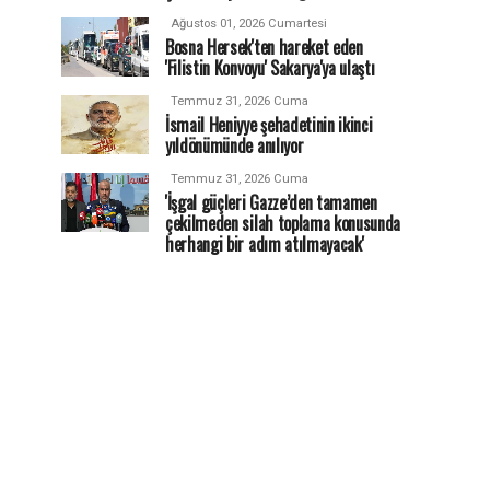
Ağustos 01, 2026 Cumartesi
Bosna Hersek'ten hareket eden
'Filistin Konvoyu' Sakarya'ya ulaştı
Temmuz 31, 2026 Cuma
İsmail Heniyye şehadetinin ikinci
yıldönümünde anılıyor
Temmuz 31, 2026 Cuma
'İşgal güçleri Gazze’den tamamen
çekilmeden silah toplama konusunda
herhangi bir adım atılmayacak'