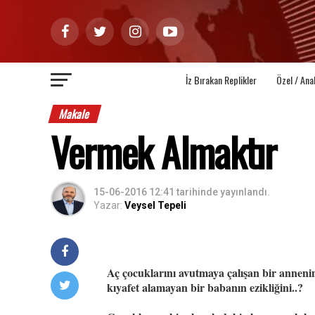
İz Bırakan Replikler
Özel / Ana
Makale
Vermek Almaktır
15-06-2016 12:41
tarihinde yayınlandı.
Yazar:
Veysel Tepeli
Aç çocuklarını avutmaya çalışan bir annenin
kıyafet alamayan bir babanın ezikliğini..?