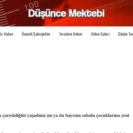
liz Haber
Önemli Şahsiyetler
Tercüme Haber
Video Galeri
Günün Tw
 çaresizliğini yaşadınız mı ya da bayram sabahı çocuklarına yeni 