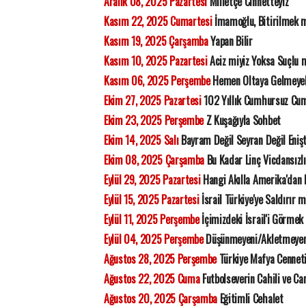
Aralık 08, 2025 Pazartesi
Milletçe Cinnetteyiz
Kasım 22, 2025 Cumartesi
İmamoğlu, Bitirilmek mi
Kasım 19, 2025 Çarşamba
Yapan Bilir
Kasım 10, 2025 Pazartesi
Aciz miyiz Yoksa Suçlu 
Kasım 06, 2025 Perşembe
Hemen Oltaya Gelmeye
Ekim 27, 2025 Pazartesi
102 Yıllık Cumhursuz Cu
Ekim 23, 2025 Perşembe
Z Kuşağıyla Sohbet
Ekim 14, 2025 Salı
Bayram Değil Seyran Değil Eniş
Ekim 08, 2025 Çarşamba
Bu Kadar Linç Vicdansızl
Eylül 29, 2025 Pazartesi
Hangi Akılla Amerika'dan 
Eylül 15, 2025 Pazartesi
İsrail Türkiye'ye Saldırır 
Eylül 11, 2025 Perşembe
İçimizdeki İsrail'i Görmek
Eylül 04, 2025 Perşembe
Düşünmeyeni/Akletmeyen
Ağustos 28, 2025 Perşembe
Türkiye Mafya Cennet
Ağustos 22, 2025 Cuma
Futbolseverin Cahili ve Ca
Ağustos 20, 2025 Çarşamba
Eğitimli Cehalet