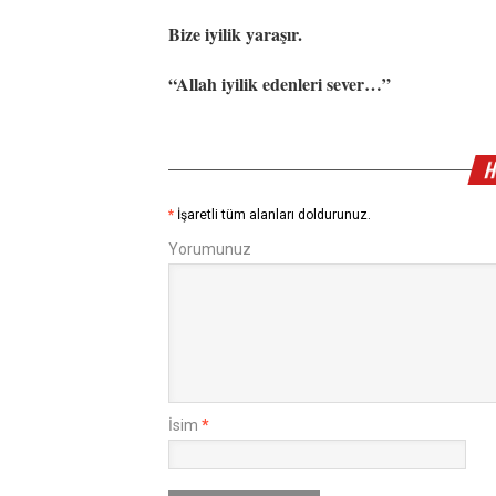
Bize iyilik yaraşır.
“Allah iyilik edenleri sever…”
H
*
İşaretli tüm alanları doldurunuz.
Yorumunuz
İsim
*