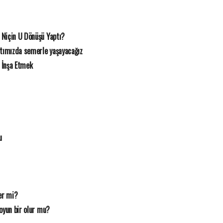
 Niçin U Dönüşü Yaptı?
rtımızda semerle yaşayacağız
 İnşa Etmek
u
er mi?
oyun bir olur mu?