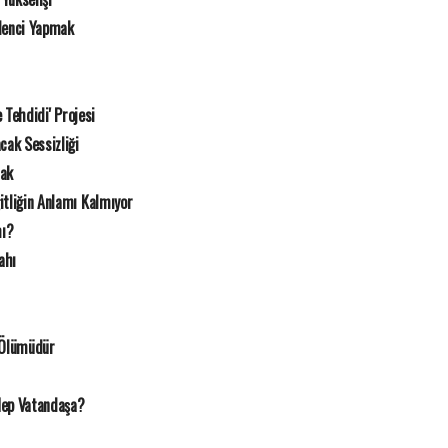
lenci Yapmak
e Tehdidi' Projesi
cak Sessizliği
mak
itliğin Anlamı Kalmıyor
mı?
ahı
 Ölümüdür
Hep Vatandaşa?