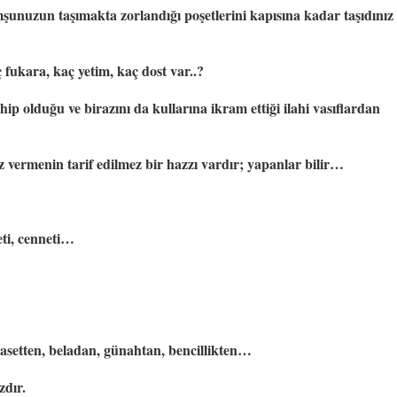
unuzun taşımakta zorlandığı poşetlerini kapısına kadar taşıdınız 
ukara, kaç yetim, kaç dost var..?
ip olduğu ve birazını da kullarına ikram ettiği ilahi vasıflardan 
 vermenin tarif edilmez bir hazzı vardır; yapanlar bilir…
eti, cenneti… 
hasetten, beladan, günahtan, bencillikten…
zdır.