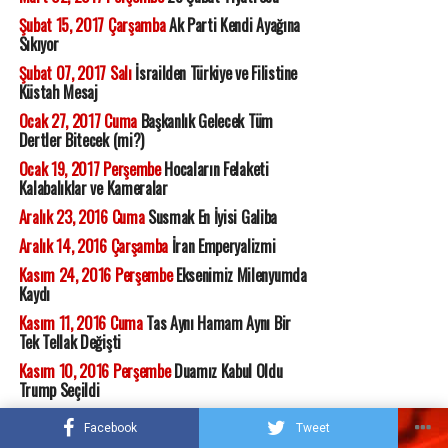
Şubat 15, 2017 Çarşamba
Ak Parti Kendi Ayağına
Sıkıyor
Şubat 07, 2017 Salı
İsrailden Türkiye ve Filistine
Küstah Mesaj
Ocak 27, 2017 Cuma
Başkanlık Gelecek Tüm
Dertler Bitecek (mi?)
Ocak 19, 2017 Perşembe
Hocaların Felaketi
Kalabalıklar ve Kameralar
Aralık 23, 2016 Cuma
Susmak En İyisi Galiba
Aralık 14, 2016 Çarşamba
İran Emperyalizmi
Kasım 24, 2016 Perşembe
Eksenimiz Milenyumda
Kaydı
Kasım 11, 2016 Cuma
Tas Aynı Hamam Aynı Bir
Tek Tellak Değişti
Kasım 10, 2016 Perşembe
Duamız Kabul Oldu
Trump Seçildi
Kasım 04, 2016 Cuma
Mehdi Geldi mi?
Facebook
Tweet