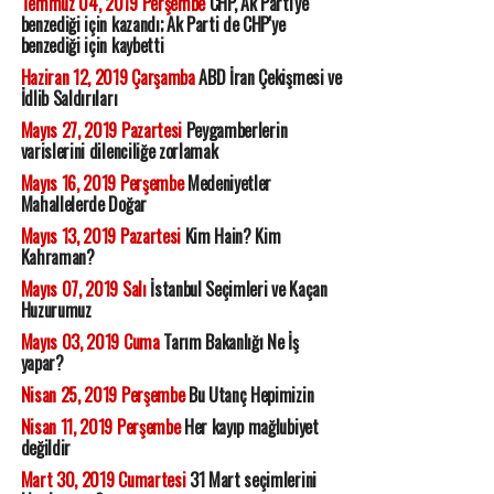
Temmuz 04, 2019 Perşembe
CHP, Ak Parti'ye
benzediği için kazandı; Ak Parti de CHP'ye
benzediği için kaybetti
Haziran 12, 2019 Çarşamba
ABD İran Çekişmesi ve
İdlib Saldırıları
Mayıs 27, 2019 Pazartesi
Peygamberlerin
varislerini dilenciliğe zorlamak
Mayıs 16, 2019 Perşembe
Medeniyetler
Mahallelerde Doğar
Mayıs 13, 2019 Pazartesi
Kim Hain? Kim
Kahraman?
Mayıs 07, 2019 Salı
İstanbul Seçimleri ve Kaçan
Huzurumuz
Mayıs 03, 2019 Cuma
Tarım Bakanlığı Ne İş
yapar?
Nisan 25, 2019 Perşembe
Bu Utanç Hepimizin
Nisan 11, 2019 Perşembe
Her kayıp mağlubiyet
değildir
Mart 30, 2019 Cumartesi
31 Mart seçimlerini