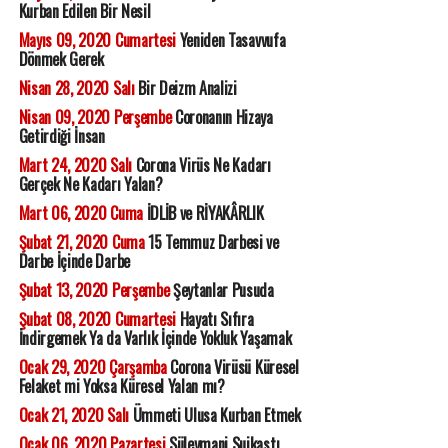
Kurban Edilen Bir Nesil
Mayıs 09, 2020 Cumartesi
Yeniden Tasavvufa
Dönmek Gerek
Nisan 28, 2020 Salı
Bir Deizm Analizi
Nisan 09, 2020 Perşembe
Coronanın Hizaya
Getirdiği İnsan
Mart 24, 2020 Salı
Corona Virüs Ne Kadarı
Gerçek Ne Kadarı Yalan?
Mart 06, 2020 Cuma
İDLİB ve RİYAKÂRLIK
Şubat 21, 2020 Cuma
15 Temmuz Darbesi ve
Darbe İçinde Darbe
Şubat 13, 2020 Perşembe
Şeytanlar Pusuda
Şubat 08, 2020 Cumartesi
Hayatı Sıfıra
İndirgemek Ya da Varlık İçinde Yokluk Yaşamak
Ocak 29, 2020 Çarşamba
Corona Virüsü Küresel
Felaket mi Yoksa Küresel Yalan mı?
Ocak 21, 2020 Salı
Ümmeti Ulusa Kurban Etmek
Ocak 06, 2020 Pazartesi
Süleymani Suikastı