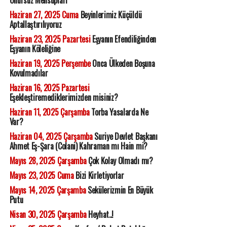
Onursuz Mensupları
Haziran 27, 2025 Cuma
Beyinlerimiz Küçüldü
Aptallaştırılıyoruz
Haziran 23, 2025 Pazartesi
Eşyanın Efendiliğinden
Eşyanın Köleliğine
Haziran 19, 2025 Perşembe
Onca Ülkeden Boşuna
Kovulmadılar
Haziran 16, 2025 Pazartesi
Eşekleştiremediklerimizden misiniz?
Haziran 11, 2025 Çarşamba
Torba Yasalarda Ne
Var?
Haziran 04, 2025 Çarşamba
Suriye Devlet Başkanı
Ahmet Eş-Şara (Colani) Kahraman mı Hain mi?
Mayıs 28, 2025 Çarşamba
Çok Kolay Olmadı mı?
Mayıs 23, 2025 Cuma
Bizi Kirletiyorlar
Mayıs 14, 2025 Çarşamba
Sekülerizmin En Büyük
Putu
Nisan 30, 2025 Çarşamba
Heyhat..!