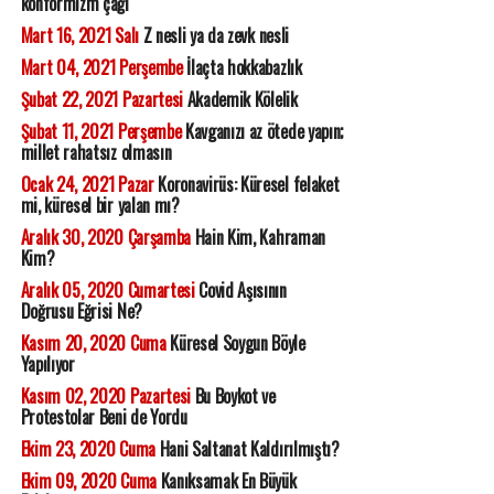
konformizm çağı
Mart 16, 2021 Salı
Z nesli ya da zevk nesli
Mart 04, 2021 Perşembe
İlaçta hokkabazlık
Şubat 22, 2021 Pazartesi
Akademik Kölelik
Şubat 11, 2021 Perşembe
Kavganızı az ötede yapın;
millet rahatsız olmasın
Ocak 24, 2021 Pazar
Koronavirüs: Küresel felaket
mi, küresel bir yalan mı?
Aralık 30, 2020 Çarşamba
Hain Kim, Kahraman
Kim?
Aralık 05, 2020 Cumartesi
Covid Aşısının
Doğrusu Eğrisi Ne?
Kasım 20, 2020 Cuma
Küresel Soygun Böyle
Yapılıyor
Kasım 02, 2020 Pazartesi
Bu Boykot ve
Protestolar Beni de Yordu
Ekim 23, 2020 Cuma
Hani Saltanat Kaldırılmıştı?
Ekim 09, 2020 Cuma
Kanıksamak En Büyük