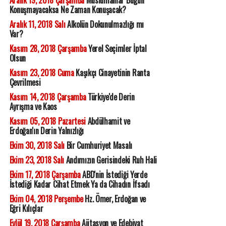
Aralık 19, 2018 Çarşamba
Müslümanlar Bugün
Konuşmayacaksa Ne Zaman Konuşacak?
Aralık 11, 2018 Salı
Alkolün Dokunulmazlığı mı
Var?
Kasım 28, 2018 Çarşamba
Yerel Seçimler İptal
Olsun
Kasım 23, 2018 Cuma
Kaşıkçı Cinayetinin Ranta
Çevrilmesi
Kasım 14, 2018 Çarşamba
Türkiye'de Derin
Ayrışma ve Kaos
Kasım 05, 2018 Pazartesi
Abdülhamit ve
Erdoğan'ın Derin Yalnızlığı
Ekim 30, 2018 Salı
Bir Cumhuriyet Masalı
Ekim 23, 2018 Salı
Andımızın Gerisindeki Ruh Hali
Ekim 17, 2018 Çarşamba
ABD'nin İstediği Yerde
İstediği Kadar Cihat Etmek Ya da Cihadın İfsadı
Ekim 04, 2018 Perşembe
Hz. Ömer, Erdoğan ve
Eğri Kılıçlar
Eylül 19, 2018 Çarşamba
Ajitasyon ve Edebiyat