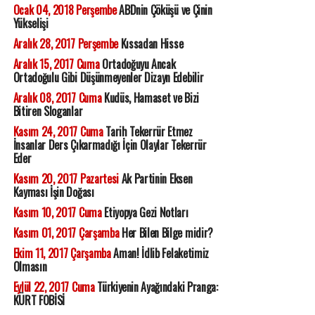
Ocak 04, 2018 Perşembe
ABDnin Çöküşü ve Çinin
Yükselişi
Aralık 28, 2017 Perşembe
Kıssadan Hisse
Aralık 15, 2017 Cuma
Ortadoğuyu Ancak
Ortadoğulu Gibi Düşünmeyenler Dizayn Edebilir
Aralık 08, 2017 Cuma
Kudüs, Hamaset ve Bizi
Bitiren Sloganlar
Kasım 24, 2017 Cuma
Tarih Tekerrür Etmez
İnsanlar Ders Çıkarmadığı İçin Olaylar Tekerrür
Eder
Kasım 20, 2017 Pazartesi
Ak Partinin Eksen
Kayması İşin Doğası
Kasım 10, 2017 Cuma
Etiyopya Gezi Notları
Kasım 01, 2017 Çarşamba
Her Bilen Bilge midir?
Ekim 11, 2017 Çarşamba
Aman! İdlib Felaketimiz
Olmasın
Eylül 22, 2017 Cuma
Türkiyenin Ayağındaki Pranga:
KÜRT FOBİSİ