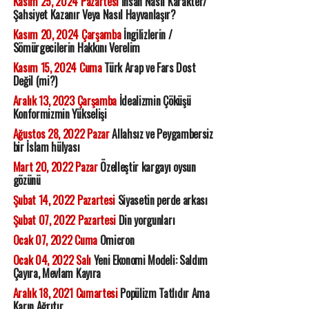
Kasım 25, 2024 Pazartesi
İnsan Nasıl Karakter/
Şahsiyet Kazanır Veya Nasıl Hayvanlaşır?
Kasım 20, 2024 Çarşamba
İngilizlerin /
Sömürgecilerin Hakkını Verelim
Kasım 15, 2024 Cuma
Türk Arap ve Fars Dost
Değil (mi?)
Aralık 13, 2023 Çarşamba
İdealizmin Çöküşü
Konformizmin Yükselişi
Ağustos 28, 2022 Pazar
Allahsız ve Peygambersiz
bir İslam hülyası
Mart 20, 2022 Pazar
Özelleştir kargayı oysun
gözünü
Şubat 14, 2022 Pazartesi
Siyasetin perde arkası
Şubat 07, 2022 Pazartesi
Din yorgunları
Ocak 07, 2022 Cuma
Omicron
Ocak 04, 2022 Salı
Yeni Ekonomi Modeli: Saldım
Çayıra, Mevlam Kayıra
Aralık 18, 2021 Cumartesi
Popülizm Tatlıdır Ama
Karın Ağrıtır