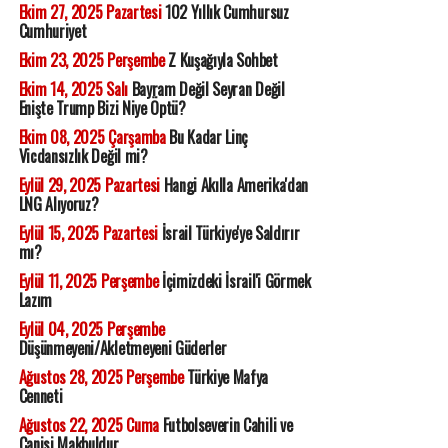
Ekim 27, 2025 Pazartesi
102 Yıllık Cumhursuz
Cumhuriyet
Ekim 23, 2025 Perşembe
Z Kuşağıyla Sohbet
Ekim 14, 2025 Salı
Bayram Değil Seyran Değil
Enişte Trump Bizi Niye Öptü?
Ekim 08, 2025 Çarşamba
Bu Kadar Linç
Vicdansızlık Değil mi?
Eylül 29, 2025 Pazartesi
Hangi Akılla Amerika'dan
LNG Alıyoruz?
Eylül 15, 2025 Pazartesi
İsrail Türkiye'ye Saldırır
mı?
Eylül 11, 2025 Perşembe
İçimizdeki İsrail'i Görmek
Lazım
Eylül 04, 2025 Perşembe
Düşünmeyeni/Akletmeyeni Güderler
Ağustos 28, 2025 Perşembe
Türkiye Mafya
Cenneti
Ağustos 22, 2025 Cuma
Futbolseverin Cahili ve
Canisi Makbuldur