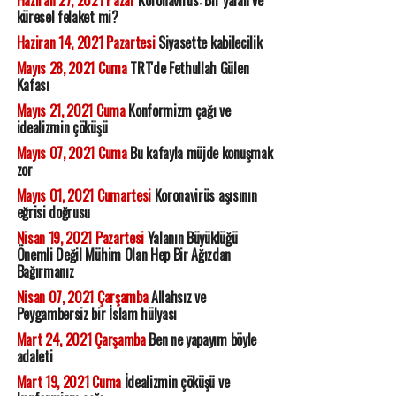
Haziran 27, 2021 Pazar
Koronavirüs: Bir yalan ve
küresel felaket mi?
Haziran 14, 2021 Pazartesi
Siyasette kabilecilik
Mayıs 28, 2021 Cuma
TRT'de Fethullah Gülen
Kafası
Mayıs 21, 2021 Cuma
Konformizm çağı ve
idealizmin çöküşü
Mayıs 07, 2021 Cuma
Bu kafayla müjde konuşmak
zor
Mayıs 01, 2021 Cumartesi
Koronavirüs aşısının
eğrisi doğrusu
Nisan 19, 2021 Pazartesi
Yalanın Büyüklüğü
Önemli Değil Mühim Olan Hep Bir Ağızdan
Bağırmanız
Nisan 07, 2021 Çarşamba
Allahsız ve
Peygambersiz bir İslam hülyası
Mart 24, 2021 Çarşamba
Ben ne yapayım böyle
adaleti
Mart 19, 2021 Cuma
İdealizmin çöküşü ve