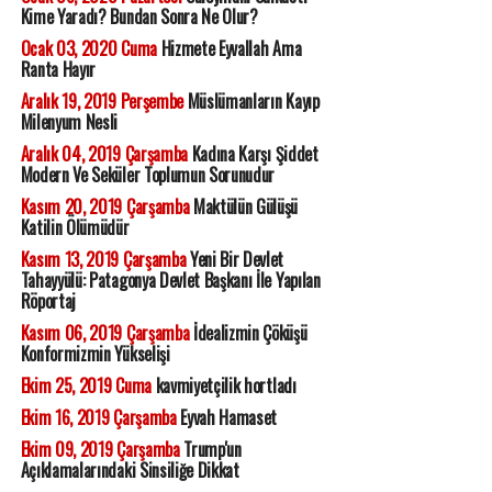
Kime Yaradı? Bundan Sonra Ne Olur?
Ocak 03, 2020 Cuma
Hizmete Eyvallah Ama
Ranta Hayır
Aralık 19, 2019 Perşembe
Müslümanların Kayıp
Milenyum Nesli
Aralık 04, 2019 Çarşamba
Kadına Karşı Şiddet
Modern Ve Seküler Toplumun Sorunudur
Kasım 20, 2019 Çarşamba
Maktülün Gülüşü
Katilin Ölümüdür
Kasım 13, 2019 Çarşamba
Yeni Bir Devlet
Tahayyülü: Patagonya Devlet Başkanı İle Yapılan
Röportaj
Kasım 06, 2019 Çarşamba
İdealizmin Çöküşü
Konformizmin Yükselişi
Ekim 25, 2019 Cuma
kavmiyetçilik hortladı
Ekim 16, 2019 Çarşamba
Eyvah Hamaset
Ekim 09, 2019 Çarşamba
Trump'un
Açıklamalarındaki Sinsiliğe Dikkat