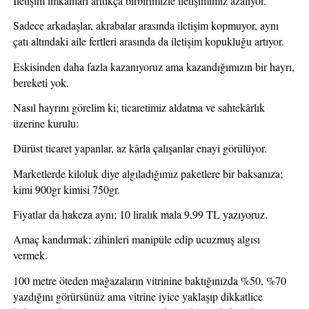
İletişim imkânları arttıkça birbirimizle iletişimimiz azalıyor.
Sadece arkadaşlar, akrabalar arasında iletişim kopmuyor, aynı 
çatı altındaki aile fertleri arasında da iletişim kopukluğu artıyor.
Eskisinden daha fazla kazanıyoruz ama kazandığımızın bir hayrı, 
bereketi yok.
Nasıl hayrını görelim ki; ticaretimiz aldatma ve sahtekârlık 
üzerine kurulu:
Dürüst ticaret yapanlar, az kârla çalışanlar enayi görülüyor.
Marketlerde kiloluk diye algıladığımız paketlere bir baksanıza; 
kimi 900gr kimisi 750gr.
Fiyatlar da hakeza aynı; 10 liralık mala 9,99 TL yazıyoruz. 
Amaç kandırmak; zihinleri manipüle edip ucuzmuş algısı 
vermek.
100 metre öteden mağazaların vitrinine baktığınızda %50, %70 
yazdığını görürsünüz ama vitrine iyice yaklaşıp dikkatlice 