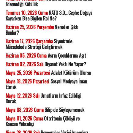
Edemediği Kötülük
Temmuz 10, 2026 Cuma
NATO 3.0... Cephe Doğuya
Kayarken Bize Biçilen Rol Ne?
Haziran 25, 2026 Perşembe
Nereden Çıktı
Bunlar?
Haziran 17, 2026 Çarşamba
Siyonizmle
Mücadelede Strateji Geliştirmek
Haziran 05, 2026 Cuma
Asrın Çocuklarına Ağıt
Haziran 02, 2026 Salı
Diyanet Vakfı Ne Yapar?
Mayıs 25, 2026 Pazartesi
Adalet Kötürüm Olursa
Mayıs 18, 2026 Pazartesi
Sosyal Medyaya İman
Etmek
Mayıs 12, 2026 Salı
Umutların İnfaz Edildiği
Durak
Mayıs 08, 2026 Cuma
Bilip de Söyleyememek
Mayıs 01, 2026 Cuma
Otoritenin Çöküşü ve
Kaosun Yükselişi
Nisan 28, 2026 Salı
Peygamber Varisi İmamları