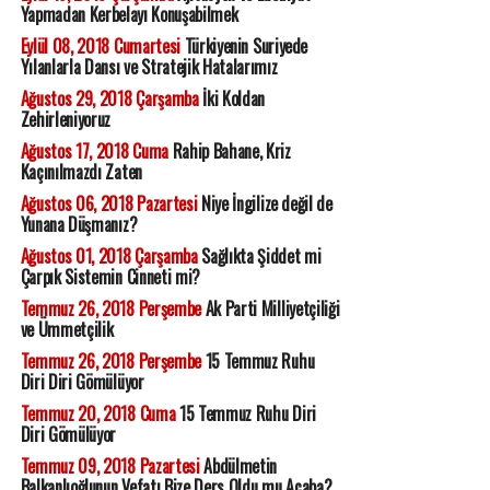
Yapmadan Kerbelayı Konuşabilmek
Eylül 08, 2018 Cumartesi
Türkiyenin Suriyede
Yılanlarla Dansı ve Stratejik Hatalarımız
Ağustos 29, 2018 Çarşamba
İki Koldan
Zehirleniyoruz
Ağustos 17, 2018 Cuma
Rahip Bahane, Kriz
Kaçınılmazdı Zaten
Ağustos 06, 2018 Pazartesi
Niye İngilize değil de
Yunana Düşmanız?
Ağustos 01, 2018 Çarşamba
Sağlıkta Şiddet mi
Çarpık Sistemin Cinneti mi?
Temmuz 26, 2018 Perşembe
Ak Parti Milliyetçiliği
ve Ümmetçilik
Temmuz 26, 2018 Perşembe
15 Temmuz Ruhu
Diri Diri Gömülüyor
Temmuz 20, 2018 Cuma
15 Temmuz Ruhu Diri
Diri Gömülüyor
Temmuz 09, 2018 Pazartesi
Abdülmetin
Balkanlıoğlunun Vefatı Bize Ders Oldu mu Acaba?