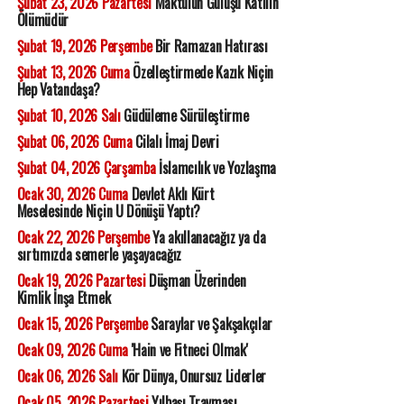
Şubat 23, 2026 Pazartesi
Maktülün Gülüşü Katilin
Ölümüdür
Şubat 19, 2026 Perşembe
Bir Ramazan Hatırası
Şubat 13, 2026 Cuma
Özelleştirmede Kazık Niçin
Hep Vatandaşa?
Şubat 10, 2026 Salı
Güdüleme Sürüleştirme
Şubat 06, 2026 Cuma
Cilalı İmaj Devri
Şubat 04, 2026 Çarşamba
İslamcılık ve Yozlaşma
Ocak 30, 2026 Cuma
Devlet Aklı Kürt
Meselesinde Niçin U Dönüşü Yaptı?
Ocak 22, 2026 Perşembe
Ya akıllanacağız ya da
sırtımızda semerle yaşayacağız
Ocak 19, 2026 Pazartesi
Düşman Üzerinden
Kimlik İnşa Etmek
Ocak 15, 2026 Perşembe
Saraylar ve Şakşakçılar
Ocak 09, 2026 Cuma
'Hain ve Fitneci Olmak'
Ocak 06, 2026 Salı
Kör Dünya, Onursuz Liderler
Ocak 05, 2026 Pazartesi
Yılbaşı Travması