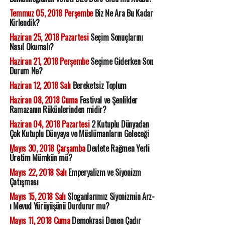
Temmuz 05, 2018 Perşembe
Biz Ne Ara Bu Kadar
Kirlendik?
Haziran 25, 2018 Pazartesi
Seçim Sonuçlarını
Nasıl Okumalı?
Haziran 21, 2018 Perşembe
Seçime Giderken Son
Durum Ne?
Haziran 12, 2018 Salı
Bereketsiz Toplum
Haziran 08, 2018 Cuma
Festival ve Şenlikler
Ramazanın Rükünlerinden midir?
Haziran 04, 2018 Pazartesi
2 Kutuplu Dünyadan
Çok Kutuplu Dünyaya ve Müslümanların Geleceği
Mayıs 30, 2018 Çarşamba
Devlete Rağmen Yerli
Üretim Mümkün mü?
Mayıs 22, 2018 Salı
Emperyalizm ve Siyonizm
Çatışması
Mayıs 15, 2018 Salı
Sloganlarımız Siyonizmin Arz-
ı Mevud Yürüyüşünü Durdurur mu?
Mayıs 11, 2018 Cuma
Demokrasi Denen Çadır