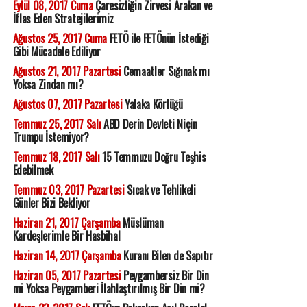
Eylül 08, 2017 Cuma
Çaresizliğin Zirvesi Arakan ve
İflas Eden Stratejilerimiz
Ağustos 25, 2017 Cuma
FETÖ ile FETÖnün İstediği
Gibi Mücadele Ediliyor
Ağustos 21, 2017 Pazartesi
Cemaatler Sığınak mı
Yoksa Zindan mı?
Ağustos 07, 2017 Pazartesi
Yalaka Körlüğü
Temmuz 25, 2017 Salı
ABD Derin Devleti Niçin
Trumpu İstemiyor?
Temmuz 18, 2017 Salı
15 Temmuzu Doğru Teşhis
Edebilmek
Temmuz 03, 2017 Pazartesi
Sıcak ve Tehlikeli
Günler Bizi Bekliyor
Haziran 21, 2017 Çarşamba
Müslüman
Kardeşlerimle Bir Hasbihal
Haziran 14, 2017 Çarşamba
Kuranı Bilen de Sapıtır
Haziran 05, 2017 Pazartesi
Peygambersiz Bir Din
mi Yoksa Peygamberi İlahlaştırılmış Bir Din mi?