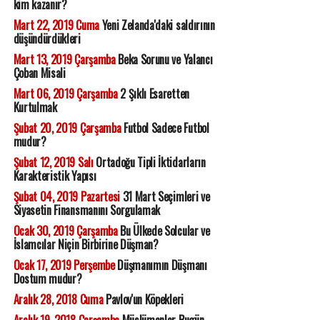
kim kazanır?
Mart 22, 2019 Cuma
Yeni Zelanda'daki saldırının
düşündürdükleri
Mart 13, 2019 Çarşamba
Beka Sorunu ve Yalancı
Çoban Misali
Mart 06, 2019 Çarşamba
2 Şıklı Esaretten
Kurtulmak
Şubat 20, 2019 Çarşamba
Futbol Sadece Futbol
mudur?
Şubat 12, 2019 Salı
Ortadoğu Tipli İktidarların
Karakteristik Yapısı
Şubat 04, 2019 Pazartesi
31 Mart Seçimleri ve
Siyasetin Finansmanını Sorgulamak
Ocak 30, 2019 Çarşamba
Bu Ülkede Solcular ve
İslamcılar Niçin Birbirine Düşman?
Ocak 17, 2019 Perşembe
Düşmanımın Düşmanı
Dostum mudur?
Aralık 28, 2018 Cuma
Pavlov'un Köpekleri