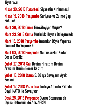
Tiyatrosu
Nisan 30, 2018 Pazartesi
Siyasetin Kirlenmesi
Nisan 19, 2018 Perşembe
Suriyeye ve Zulme Şaşı
Bakmak
Mart 30, 2018 Cuma
Emevileşiyor Muyuz?
Mart 23, 2018 Cuma
Mutluluk Hayata Bakışımızda
Mart 15, 2018 Perşembe
İmamlar Böyle Yaparsa
Cemaat Ne Yapmaz ki
Mart 08, 2018 Perşembe
Namussuzlar Kadar
Cesur Değiliz
Şubat 27, 2018 Salı
Benim Hırsızım Benim
Arsızım Benim Beceriksizim
Şubat 16, 2018 Cuma
3. Dünya Savaşının Ayak
Sesleri
Şubat 12, 2018 Pazartesi
Türkiye Afrinde PYD ile
Değil NATO ile Savaşıyor
Ocak 25, 2018 Perşembe
Oyunu Bozmanın da
Oyuna Gelmenin de Adı: AFRİN