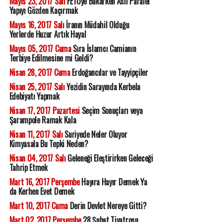
Mayıs 23, 2017 Salı
FETÖye Bakarken Asıl Paralel
Yapıyı Gözden Kaçırmak
Mayıs 16, 2017 Salı
İranın Müdahil Olduğu
Yerlerde Huzur Artık Hayal
Mayıs 05, 2017 Cuma
Sıra İslamcı Camianın
Terbiye Edilmesine mi Geldi?
Nisan 28, 2017 Cuma
Erdoğancılar ve Tayyipçiler
Nisan 25, 2017 Salı
Yezidin Sarayında Kerbela
Edebiyatı Yapmak
Nisan 17, 2017 Pazartesi
Seçim Sonuçları veya
Şarampole Ramak Kala
Nisan 11, 2017 Salı
Suriyede Neler Oluyor
Kimyasala Bu Tepki Neden?
Nisan 04, 2017 Salı
Geleneği Eleştirirken Geleceği
Tahrip Etmek
Mart 16, 2017 Perşembe
Hayıra Hayır Demek Ya
da Kerhen Evet Demek
Mart 10, 2017 Cuma
Derin Devlet Nereye Gitti?
Mart 02, 2017 Perşembe
28 Şubat Tiyatrosu