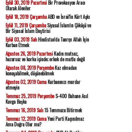
Eylül 30, 2019 Pazartesi
Bir Provokasyon Aracı
Olarak Aleviler
Eylül 18, 2019 Çarşamba
ABD ve İsrail'in Kürt Aşkı
Eylül 11, 2019 Çarşamba
Siyasal İslam'ın Çöküşü ve
Bir Siyasal İslam Eleştirisi
Eylül 03, 2019 Salı
Hindistan'da Tanrıyı Allah İçin
Kurban Etmek
Ağustos 26, 2019 Pazartesi
Kadın mutsuz,
huzursuz ve korku içinde; erkek de mutlu değil
Ağustos 08, 2019 Perşembe
Kaz olmadan
konuşabilmek, düşünebilmek
Ağustos 02, 2019 Cuma
Kurbanınızı murdar
etmeyin
Temmuz 25, 2019 Perşembe
S-400 Bahane Asıl
Kavga Başka
Temmuz 16, 2019 Salı
15 Temmuzu Bitirmek
Temmuz 12, 2019 Cuma
Yeni Parti Kaçınılmaz
Ama Doğru Olur mu?