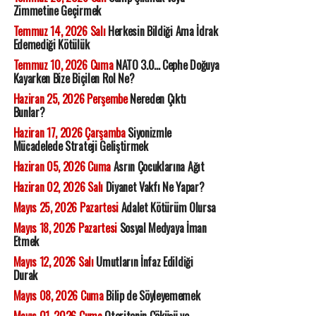
Zimmetine Geçirmek
Temmuz 14, 2026 Salı
Herkesin Bildiği Ama İdrak
Edemediği Kötülük
Temmuz 10, 2026 Cuma
NATO 3.0... Cephe Doğuya
Kayarken Bize Biçilen Rol Ne?
Haziran 25, 2026 Perşembe
Nereden Çıktı
Bunlar?
Haziran 17, 2026 Çarşamba
Siyonizmle
Mücadelede Strateji Geliştirmek
Haziran 05, 2026 Cuma
Asrın Çocuklarına Ağıt
Haziran 02, 2026 Salı
Diyanet Vakfı Ne Yapar?
Mayıs 25, 2026 Pazartesi
Adalet Kötürüm Olursa
Mayıs 18, 2026 Pazartesi
Sosyal Medyaya İman
Etmek
Mayıs 12, 2026 Salı
Umutların İnfaz Edildiği
Durak
Mayıs 08, 2026 Cuma
Bilip de Söyleyememek
Mayıs 01, 2026 Cuma
Otoritenin Çöküşü ve