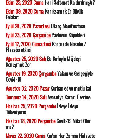
Ekim 23, 2020 Cuma
Hani Saltanat Kaldırılmıştı?
Ekim 09, 2020 Cuma
Kanıksamak En Büyük
Felaket
Eylül 28, 2020 Pazartesi
Utanç Manifestosu
Eylül 23, 2020 Çarşamba
Pavlov'un Köpekleri
Eylül 12, 2020 Cumartesi
Koronada Nosebo /
Plasebo etkisi
Ağustos 25, 2020 Salı
Bu Kafayla Müjdeyi
Konuşmak Zor
Ağustos 19, 2020 Çarşamba
Yalanı ve Gerçeğiyle
Covid-19
Ağustos 02, 2020 Pazar
Kurban et ve mutlu kal
Temmuz 14, 2020 Salı
Ayasofya Kararı Üzerine
Haziran 25, 2020 Perşembe
İzleye İzleye
Tükeniyoruz
Haziran 18, 2020 Perşembe
Covit-19 Milat Olur
mu?
Mayıs 22, 2020 Cuma
Kur'an Her Zaman Hidayete