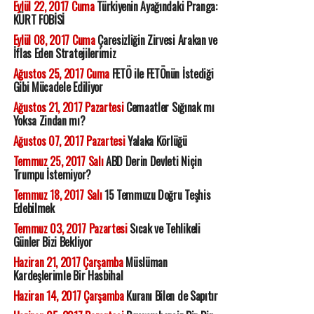
Eylül 22, 2017 Cuma
Türkiyenin Ayağındaki Pranga:
KÜRT FOBİSİ
Eylül 08, 2017 Cuma
Çaresizliğin Zirvesi Arakan ve
İflas Eden Stratejilerimiz
Ağustos 25, 2017 Cuma
FETÖ ile FETÖnün İstediği
Gibi Mücadele Ediliyor
Ağustos 21, 2017 Pazartesi
Cemaatler Sığınak mı
Yoksa Zindan mı?
Ağustos 07, 2017 Pazartesi
Yalaka Körlüğü
Temmuz 25, 2017 Salı
ABD Derin Devleti Niçin
Trumpu İstemiyor?
Temmuz 18, 2017 Salı
15 Temmuzu Doğru Teşhis
Edebilmek
Temmuz 03, 2017 Pazartesi
Sıcak ve Tehlikeli
Günler Bizi Bekliyor
Haziran 21, 2017 Çarşamba
Müslüman
Kardeşlerimle Bir Hasbihal
Haziran 14, 2017 Çarşamba
Kuranı Bilen de Sapıtır