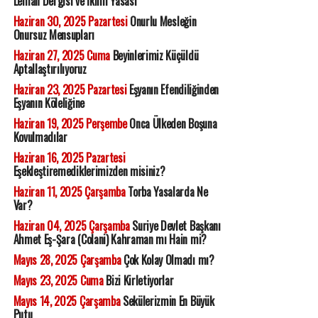
Leman Dergisi ve İklim Yasası
Haziran 30, 2025 Pazartesi
Onurlu Mesleğin
Onursuz Mensupları
Haziran 27, 2025 Cuma
Beyinlerimiz Küçüldü
Aptallaştırılıyoruz
Haziran 23, 2025 Pazartesi
Eşyanın Efendiliğinden
Eşyanın Köleliğine
Haziran 19, 2025 Perşembe
Onca Ülkeden Boşuna
Kovulmadılar
Haziran 16, 2025 Pazartesi
Eşekleştiremediklerimizden misiniz?
Haziran 11, 2025 Çarşamba
Torba Yasalarda Ne
Var?
Haziran 04, 2025 Çarşamba
Suriye Devlet Başkanı
Ahmet Eş-Şara (Colani) Kahraman mı Hain mi?
Mayıs 28, 2025 Çarşamba
Çok Kolay Olmadı mı?
Mayıs 23, 2025 Cuma
Bizi Kirletiyorlar
Mayıs 14, 2025 Çarşamba
Sekülerizmin En Büyük
Putu