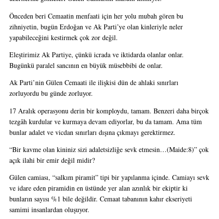
Önceden beri Cemaatin menfaati için her yolu mubah gören bu 
zihniyetin, bugün Erdoğan ve Ak Parti’ye olan kinleriyle neler 
yapabileceğini kestirmek çok zor değil.
Eleştirimiz Ak Partiye, çünkü icrada ve iktidarda olanlar onlar. 
Bugünkü paralel sancının en büyük müsebbibi de onlar. 
Ak Parti’nin Gülen Cemaati ile ilişkisi dün de ahlaki sınırları 
zorluyordu bu günde zorluyor.
17 Aralık operasyonu derin bir komploydu, tamam. Benzeri daha birçok 
tezgâh kurdular ve kurmaya devam ediyorlar, bu da tamam. Ama tüm 
bunlar adalet ve vicdan sınırları dışına çıkmayı gerektirmez.
“Bir kavme olan kininiz sizi adaletsizliğe sevk etmesin…(Maide:8)” çok 
açık ilahi bir emir değil midir?
Gülen camiası, “salkım piramit” tipi bir yapılanma içinde. Camiayı sevk 
ve idare eden piramidin en üstünde yer alan azınlık bir ekiptir ki 
bunların sayısı %1 bile değildir. Cemaat tabanının kahır ekseriyeti 
samimi insanlardan oluşuyor.