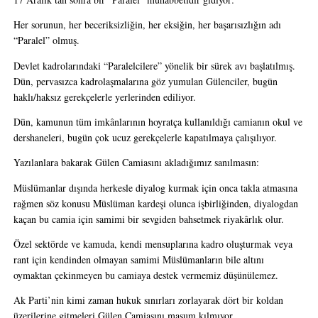
Her sorunun, her beceriksizliğin, her eksiğin, her başarısızlığın adı 
“Paralel” olmuş.
Devlet kadrolarındaki “Paralelcilere” yönelik bir sürek avı başlatılmış. 
Dün, pervasızca kadrolaşmalarına göz yumulan Gülenciler, bugün 
haklı/haksız gerekçelerle yerlerinden ediliyor.
Dün, kamunun tüm imkânlarının hoyratça kullanıldığı camianın okul ve 
dershaneleri, bugün çok ucuz gerekçelerle kapatılmaya çalışılıyor.
Yazılanlara bakarak Gülen Camiasını akladığımız sanılmasın:
Müslümanlar dışında herkesle diyalog kurmak için onca takla atmasına 
rağmen söz konusu Müslüman kardeşi olunca işbirliğinden, diyalogdan 
kaçan bu camia için samimi bir sevgiden bahsetmek riyakârlık olur.
Özel sektörde ve kamuda, kendi mensuplarına kadro oluşturmak veya 
rant için kendinden olmayan samimi Müslümanların bile altını 
oymaktan çekinmeyen bu camiaya destek vermemiz düşünülemez. 
Ak Parti’nin kimi zaman hukuk sınırları zorlayarak dört bir koldan 
üzerilerine gitmeleri Gülen Camiasını masum kılmıyor.