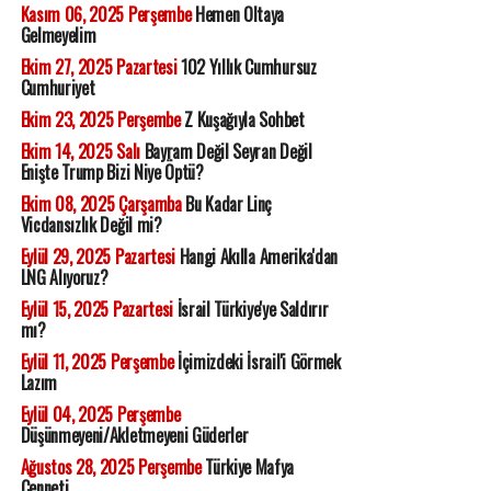
Kasım 06, 2025 Perşembe
Hemen Oltaya
Gelmeyelim
Ekim 27, 2025 Pazartesi
102 Yıllık Cumhursuz
Cumhuriyet
Ekim 23, 2025 Perşembe
Z Kuşağıyla Sohbet
Ekim 14, 2025 Salı
Bayram Değil Seyran Değil
Enişte Trump Bizi Niye Öptü?
Ekim 08, 2025 Çarşamba
Bu Kadar Linç
Vicdansızlık Değil mi?
Eylül 29, 2025 Pazartesi
Hangi Akılla Amerika'dan
LNG Alıyoruz?
Eylül 15, 2025 Pazartesi
İsrail Türkiye'ye Saldırır
mı?
Eylül 11, 2025 Perşembe
İçimizdeki İsrail'i Görmek
Lazım
Eylül 04, 2025 Perşembe
Düşünmeyeni/Akletmeyeni Güderler
Ağustos 28, 2025 Perşembe
Türkiye Mafya
Cenneti