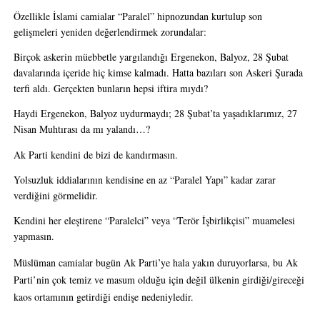
Özellikle İslami camialar “Paralel” hipnozundan kurtulup son 
gelişmeleri yeniden değerlendirmek zorundalar:
Birçok askerin müebbetle yargılandığı Ergenekon, Balyoz, 28 Şubat 
davalarında içeride hiç kimse kalmadı. Hatta bazıları son Askeri Şurada 
terfi aldı. Gerçekten bunların hepsi iftira mıydı?
Haydi Ergenekon, Balyoz uydurmaydı; 28 Şubat’ta yaşadıklarımız, 27 
Nisan Muhtırası da mı yalandı…? 
Ak Parti kendini de bizi de kandırmasın.
Yolsuzluk iddialarının kendisine en az “Paralel Yapı” kadar zarar 
verdiğini görmelidir. 
Kendini her eleştirene “Paralelci” veya “Terör İşbirlikçisi” muamelesi 
yapmasın.
Müslüman camialar bugün Ak Parti’ye hala yakın duruyorlarsa, bu Ak 
Parti’nin çok temiz ve masum olduğu için değil ülkenin girdiği/gireceği 
kaos ortamının getirdiği endişe nedeniyledir.