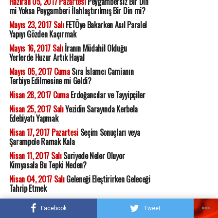
Haziran 05, 2017 Pazartesi
Peygambersiz Bir Din
mi Yoksa Peygamberi İlahlaştırılmış Bir Din mi?
Mayıs 23, 2017 Salı
FETÖye Bakarken Asıl Paralel
Yapıyı Gözden Kaçırmak
Mayıs 16, 2017 Salı
İranın Müdahil Olduğu
Yerlerde Huzur Artık Hayal
Mayıs 05, 2017 Cuma
Sıra İslamcı Camianın
Terbiye Edilmesine mi Geldi?
Nisan 28, 2017 Cuma
Erdoğancılar ve Tayyipçiler
Nisan 25, 2017 Salı
Yezidin Sarayında Kerbela
Edebiyatı Yapmak
Nisan 17, 2017 Pazartesi
Seçim Sonuçları veya
Şarampole Ramak Kala
Nisan 11, 2017 Salı
Suriyede Neler Oluyor
Kimyasala Bu Tepki Neden?
Nisan 04, 2017 Salı
Geleneği Eleştirirken Geleceği
Tahrip Etmek
Mart 16, 2017 Perşembe
Hayıra Hayır Demek Ya
Facebook
Tweet
da Kerhen Evet Demek