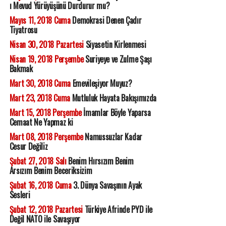
ı Mevud Yürüyüşünü Durdurur mu?
Mayıs 11, 2018 Cuma
Demokrasi Denen Çadır
Tiyatrosu
Nisan 30, 2018 Pazartesi
Siyasetin Kirlenmesi
Nisan 19, 2018 Perşembe
Suriyeye ve Zulme Şaşı
Bakmak
Mart 30, 2018 Cuma
Emevileşiyor Muyuz?
Mart 23, 2018 Cuma
Mutluluk Hayata Bakışımızda
Mart 15, 2018 Perşembe
İmamlar Böyle Yaparsa
Cemaat Ne Yapmaz ki
Mart 08, 2018 Perşembe
Namussuzlar Kadar
Cesur Değiliz
Şubat 27, 2018 Salı
Benim Hırsızım Benim
Arsızım Benim Beceriksizim
Şubat 16, 2018 Cuma
3. Dünya Savaşının Ayak
Sesleri
Şubat 12, 2018 Pazartesi
Türkiye Afrinde PYD ile
Değil NATO ile Savaşıyor