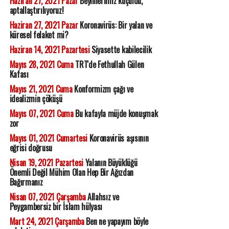
Haziran 27, 2021 Pazar
Beyinlerimiz küçüldü,
aptallaştırılıyoruz!
Haziran 27, 2021 Pazar
Koronavirüs: Bir yalan ve
küresel felaket mi?
Haziran 14, 2021 Pazartesi
Siyasette kabilecilik
Mayıs 28, 2021 Cuma
TRT'de Fethullah Gülen
Kafası
Mayıs 21, 2021 Cuma
Konformizm çağı ve
idealizmin çöküşü
Mayıs 07, 2021 Cuma
Bu kafayla müjde konuşmak
zor
Mayıs 01, 2021 Cumartesi
Koronavirüs aşısının
eğrisi doğrusu
Nisan 19, 2021 Pazartesi
Yalanın Büyüklüğü
Önemli Değil Mühim Olan Hep Bir Ağızdan
Bağırmanız
Nisan 07, 2021 Çarşamba
Allahsız ve
Peygambersiz bir İslam hülyası
Mart 24, 2021 Çarşamba
Ben ne yapayım böyle