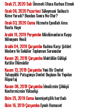
Ocak 21, 2020 Salı
Ümmeti Ulusa Kurban Etmek
Ocak 06, 2020 Pazartesi
Süleymani Suikastı
Kime Yaradı? Bundan Sonra Ne Olur?
Ocak 03, 2020 Cuma
Hizmete Eyvallah Ama
Ranta Hayır
Aralık 19, 2019 Perşembe
Müslümanların Kayıp
Milenyum Nesli
Aralık 04, 2019 Çarşamba
Kadına Karşı Şiddet
Modern Ve Seküler Toplumun Sorunudur
Kasım 20, 2019 Çarşamba
Maktülün Gülüşü
Katilin Ölümüdür
Kasım 13, 2019 Çarşamba
Yeni Bir Devlet
Tahayyülü: Patagonya Devlet Başkanı İle Yapılan
Röportaj
Kasım 06, 2019 Çarşamba
İdealizmin Çöküşü
Konformizmin Yükselişi
Ekim 25, 2019 Cuma
kavmiyetçilik hortladı
Ekim 16, 2019 Çarşamba
Eyvah Hamaset