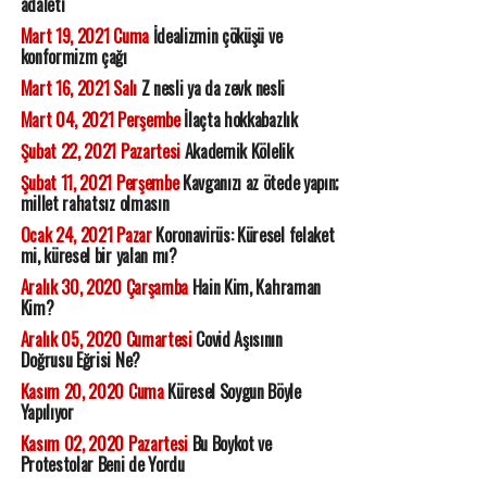
adaleti
Mart 19, 2021 Cuma
İdealizmin çöküşü ve
konformizm çağı
Mart 16, 2021 Salı
Z nesli ya da zevk nesli
Mart 04, 2021 Perşembe
İlaçta hokkabazlık
Şubat 22, 2021 Pazartesi
Akademik Kölelik
Şubat 11, 2021 Perşembe
Kavganızı az ötede yapın;
millet rahatsız olmasın
Ocak 24, 2021 Pazar
Koronavirüs: Küresel felaket
mi, küresel bir yalan mı?
Aralık 30, 2020 Çarşamba
Hain Kim, Kahraman
Kim?
Aralık 05, 2020 Cumartesi
Covid Aşısının
Doğrusu Eğrisi Ne?
Kasım 20, 2020 Cuma
Küresel Soygun Böyle
Yapılıyor
Kasım 02, 2020 Pazartesi
Bu Boykot ve
Protestolar Beni de Yordu