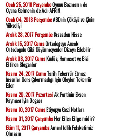
Ocak 25, 2018 Perşembe
Oyunu Bozmanın da
Oyuna Gelmenin de Adı: AFRİN
Ocak 04, 2018 Perşembe
ABDnin Çöküşü ve Çinin
Yükselişi
Aralık 28, 2017 Perşembe
Kıssadan Hisse
Aralık 15, 2017 Cuma
Ortadoğuyu Ancak
Ortadoğulu Gibi Düşünmeyenler Dizayn Edebilir
Aralık 08, 2017 Cuma
Kudüs, Hamaset ve Bizi
Bitiren Sloganlar
Kasım 24, 2017 Cuma
Tarih Tekerrür Etmez
İnsanlar Ders Çıkarmadığı İçin Olaylar Tekerrür
Eder
Kasım 20, 2017 Pazartesi
Ak Partinin Eksen
Kayması İşin Doğası
Kasım 10, 2017 Cuma
Etiyopya Gezi Notları
Kasım 01, 2017 Çarşamba
Her Bilen Bilge midir?
Ekim 11, 2017 Çarşamba
Aman! İdlib Felaketimiz
Olmasın