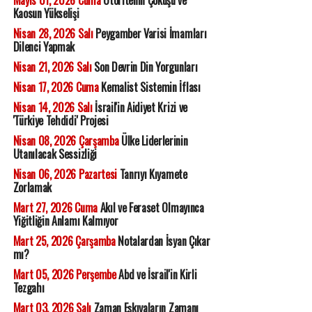
Kaosun Yükselişi
Nisan 28, 2026 Salı
Peygamber Varisi İmamları
Dilenci Yapmak
Nisan 21, 2026 Salı
Son Devrin Din Yorgunları
Nisan 17, 2026 Cuma
Kemalist Sistemin İflası
Nisan 14, 2026 Salı
İsrail'in Aidiyet Krizi ve
'Türkiye Tehdidi' Projesi
Nisan 08, 2026 Çarşamba
Ülke Liderlerinin
Utanılacak Sessizliği
Nisan 06, 2026 Pazartesi
Tanrıyı Kıyamete
Zorlamak
Mart 27, 2026 Cuma
Akıl ve Feraset Olmayınca
Yiğitliğin Anlamı Kalmıyor
Mart 25, 2026 Çarşamba
Notalardan İsyan Çıkar
mı?
Mart 05, 2026 Perşembe
Abd ve İsrail'in Kirli
Tezgahı
Mart 03, 2026 Salı
Zaman Eşkıyaların Zamanı