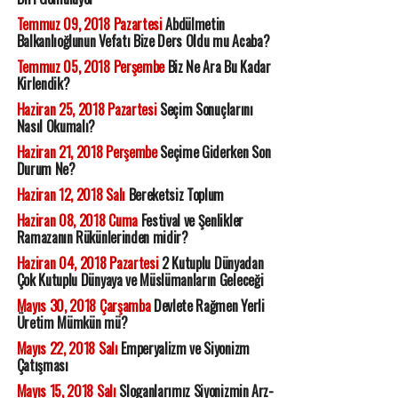
Temmuz 09, 2018 Pazartesi
Abdülmetin
Balkanlıoğlunun Vefatı Bize Ders Oldu mu Acaba?
Temmuz 05, 2018 Perşembe
Biz Ne Ara Bu Kadar
Kirlendik?
Haziran 25, 2018 Pazartesi
Seçim Sonuçlarını
Nasıl Okumalı?
Haziran 21, 2018 Perşembe
Seçime Giderken Son
Durum Ne?
Haziran 12, 2018 Salı
Bereketsiz Toplum
Haziran 08, 2018 Cuma
Festival ve Şenlikler
Ramazanın Rükünlerinden midir?
Haziran 04, 2018 Pazartesi
2 Kutuplu Dünyadan
Çok Kutuplu Dünyaya ve Müslümanların Geleceği
Mayıs 30, 2018 Çarşamba
Devlete Rağmen Yerli
Üretim Mümkün mü?
Mayıs 22, 2018 Salı
Emperyalizm ve Siyonizm
Çatışması
Mayıs 15, 2018 Salı
Sloganlarımız Siyonizmin Arz-