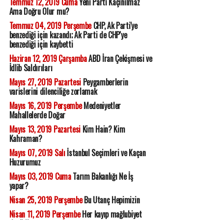
Temmuz 12, 2019 Cuma
Yeni Parti Kaçınılmaz
Ama Doğru Olur mu?
Temmuz 04, 2019 Perşembe
CHP, Ak Parti'ye
benzediği için kazandı; Ak Parti de CHP'ye
benzediği için kaybetti
Haziran 12, 2019 Çarşamba
ABD İran Çekişmesi ve
İdlib Saldırıları
Mayıs 27, 2019 Pazartesi
Peygamberlerin
varislerini dilenciliğe zorlamak
Mayıs 16, 2019 Perşembe
Medeniyetler
Mahallelerde Doğar
Mayıs 13, 2019 Pazartesi
Kim Hain? Kim
Kahraman?
Mayıs 07, 2019 Salı
İstanbul Seçimleri ve Kaçan
Huzurumuz
Mayıs 03, 2019 Cuma
Tarım Bakanlığı Ne İş
yapar?
Nisan 25, 2019 Perşembe
Bu Utanç Hepimizin
Nisan 11, 2019 Perşembe
Her kayıp mağlubiyet