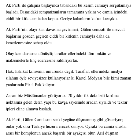
Ak Parti ile çatışma başlayınca tabandaki bu kesim camiayı sorgulamaya 
başladı. Dışarıdaki sempatizanların tamamına yakını ve camia içindeki 
ciddi bir kitle camiadan koptu. Geriye kalanların kafası karışıktı. 
Ak Parti’nin olayı kan davasına çevirmesi, Gülen cemaati ile mevcut 
bağlarını gözden geçiren ciddi bir kitlenin camiayla daha da 
kenetlenmesine sebep oldu.
Olay kan davasına dönüştü; taraflar ellerindeki tüm imkân ve 
malzemelerle linç edercesine saldırıyorlar. 
Hak, hakikat kimsenin umurunda değil. Taraflar, ellerindeki medya 
silahını öyle seviyesizce kullanıyorlar ki Kartel Medyası bile kimi zaman 
yanlarında Pir-ü Pak kalıyor.
Zararı biz Müslümanlar görüyoruz. 70 yıldır ilk defa beli kırılma 
noktasına gelen derin yapı bu kavga sayesinde aradan sıyrıldı ve tekrar 
ipleri eline almaya başladı.
Ak Parti, Gülen Camiasını sanki yegâne düşmanmış gibi gösteriyor; 
onlar yok olsa Türkiye huzura erecek sanıyor. Oysaki bu camia uluslar 
arası bir komplonun ancak başarılı bir ayakçısı olur. Asıl düşman