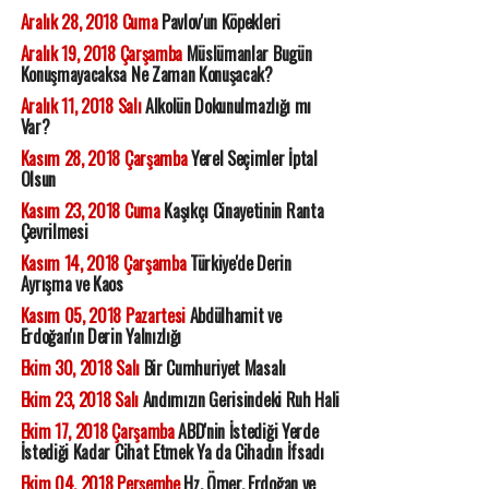
Aralık 28, 2018 Cuma
Pavlov'un Köpekleri
Aralık 19, 2018 Çarşamba
Müslümanlar Bugün
Konuşmayacaksa Ne Zaman Konuşacak?
Aralık 11, 2018 Salı
Alkolün Dokunulmazlığı mı
Var?
Kasım 28, 2018 Çarşamba
Yerel Seçimler İptal
Olsun
Kasım 23, 2018 Cuma
Kaşıkçı Cinayetinin Ranta
Çevrilmesi
Kasım 14, 2018 Çarşamba
Türkiye'de Derin
Ayrışma ve Kaos
Kasım 05, 2018 Pazartesi
Abdülhamit ve
Erdoğan'ın Derin Yalnızlığı
Ekim 30, 2018 Salı
Bir Cumhuriyet Masalı
Ekim 23, 2018 Salı
Andımızın Gerisindeki Ruh Hali
Ekim 17, 2018 Çarşamba
ABD'nin İstediği Yerde
İstediği Kadar Cihat Etmek Ya da Cihadın İfsadı
Ekim 04, 2018 Perşembe
Hz. Ömer, Erdoğan ve