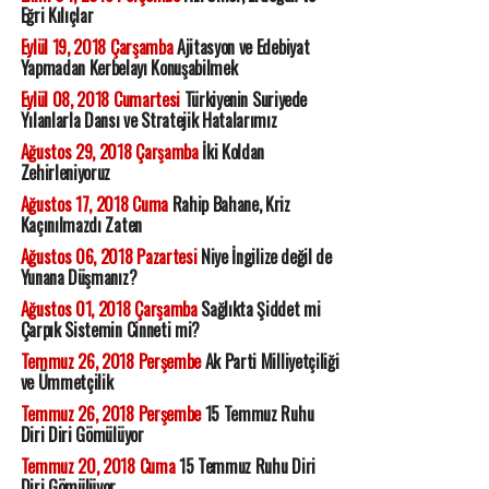
Eğri Kılıçlar
Eylül 19, 2018 Çarşamba
Ajitasyon ve Edebiyat
Yapmadan Kerbelayı Konuşabilmek
Eylül 08, 2018 Cumartesi
Türkiyenin Suriyede
Yılanlarla Dansı ve Stratejik Hatalarımız
Ağustos 29, 2018 Çarşamba
İki Koldan
Zehirleniyoruz
Ağustos 17, 2018 Cuma
Rahip Bahane, Kriz
Kaçınılmazdı Zaten
Ağustos 06, 2018 Pazartesi
Niye İngilize değil de
Yunana Düşmanız?
Ağustos 01, 2018 Çarşamba
Sağlıkta Şiddet mi
Çarpık Sistemin Cinneti mi?
Temmuz 26, 2018 Perşembe
Ak Parti Milliyetçiliği
ve Ümmetçilik
Temmuz 26, 2018 Perşembe
15 Temmuz Ruhu
Diri Diri Gömülüyor
Temmuz 20, 2018 Cuma
15 Temmuz Ruhu Diri
Diri Gömülüyor