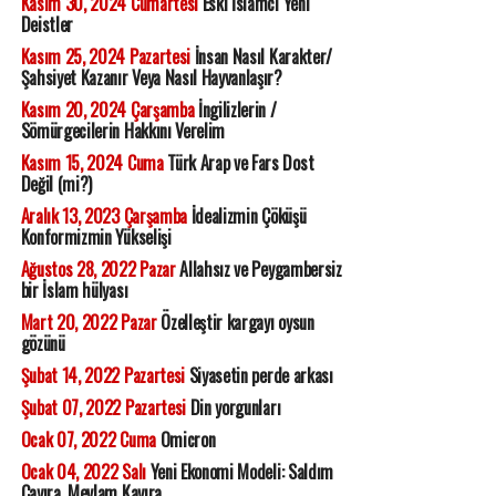
Kasım 30, 2024 Cumartesi
Eski İslamcı Yeni
Deistler
Kasım 25, 2024 Pazartesi
İnsan Nasıl Karakter/
Şahsiyet Kazanır Veya Nasıl Hayvanlaşır?
Kasım 20, 2024 Çarşamba
İngilizlerin /
Sömürgecilerin Hakkını Verelim
Kasım 15, 2024 Cuma
Türk Arap ve Fars Dost
Değil (mi?)
Aralık 13, 2023 Çarşamba
İdealizmin Çöküşü
Konformizmin Yükselişi
Ağustos 28, 2022 Pazar
Allahsız ve Peygambersiz
bir İslam hülyası
Mart 20, 2022 Pazar
Özelleştir kargayı oysun
gözünü
Şubat 14, 2022 Pazartesi
Siyasetin perde arkası
Şubat 07, 2022 Pazartesi
Din yorgunları
Ocak 07, 2022 Cuma
Omicron
Ocak 04, 2022 Salı
Yeni Ekonomi Modeli: Saldım
Çayıra, Mevlam Kayıra