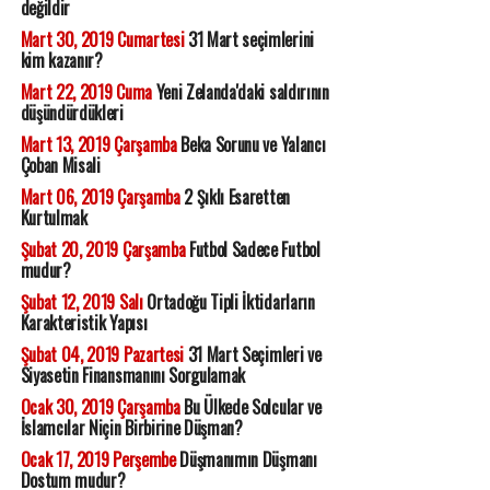
değildir
Mart 30, 2019 Cumartesi
31 Mart seçimlerini
kim kazanır?
Mart 22, 2019 Cuma
Yeni Zelanda'daki saldırının
düşündürdükleri
Mart 13, 2019 Çarşamba
Beka Sorunu ve Yalancı
Çoban Misali
Mart 06, 2019 Çarşamba
2 Şıklı Esaretten
Kurtulmak
Şubat 20, 2019 Çarşamba
Futbol Sadece Futbol
mudur?
Şubat 12, 2019 Salı
Ortadoğu Tipli İktidarların
Karakteristik Yapısı
Şubat 04, 2019 Pazartesi
31 Mart Seçimleri ve
Siyasetin Finansmanını Sorgulamak
Ocak 30, 2019 Çarşamba
Bu Ülkede Solcular ve
İslamcılar Niçin Birbirine Düşman?
Ocak 17, 2019 Perşembe
Düşmanımın Düşmanı
Dostum mudur?