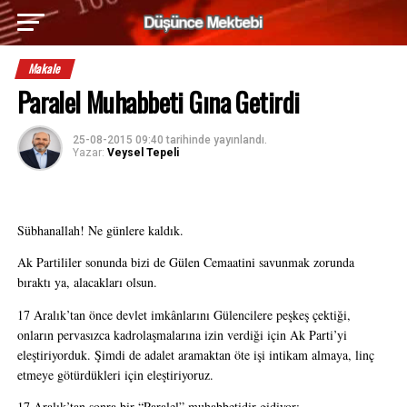
Makale
Paralel Muhabbeti Gına Getirdi
25-08-2015 09:40
tarihinde yayınlandı.
Yazar:
Veysel Tepeli
Sübhanallah! Ne günlere kaldık. 
Ak Partililer sonunda bizi de Gülen Cemaatini savunmak zorunda 
bıraktı ya, alacakları olsun.
17 Aralık’tan önce devlet imkânlarını Gülencilere peşkeş çektiği, 
onların pervasızca kadrolaşmalarına izin verdiği için Ak Parti’yi 
eleştiriyorduk. Şimdi de adalet aramaktan öte işi intikam almaya, linç 
etmeye götürdükleri için eleştiriyoruz.
17 Aralık’tan sonra bir “Paralel” muhabbetidir gidiyor: