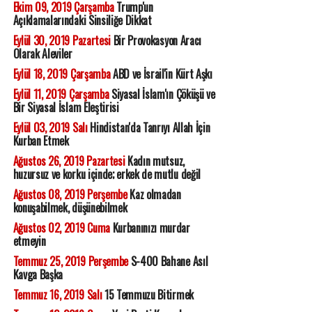
Ekim 09, 2019 Çarşamba
Trump'un
Açıklamalarındaki Sinsiliğe Dikkat
Eylül 30, 2019 Pazartesi
Bir Provokasyon Aracı
Olarak Aleviler
Eylül 18, 2019 Çarşamba
ABD ve İsrail'in Kürt Aşkı
Eylül 11, 2019 Çarşamba
Siyasal İslam'ın Çöküşü ve
Bir Siyasal İslam Eleştirisi
Eylül 03, 2019 Salı
Hindistan'da Tanrıyı Allah İçin
Kurban Etmek
Ağustos 26, 2019 Pazartesi
Kadın mutsuz,
huzursuz ve korku içinde; erkek de mutlu değil
Ağustos 08, 2019 Perşembe
Kaz olmadan
konuşabilmek, düşünebilmek
Ağustos 02, 2019 Cuma
Kurbanınızı murdar
etmeyin
Temmuz 25, 2019 Perşembe
S-400 Bahane Asıl
Kavga Başka
Temmuz 16, 2019 Salı
15 Temmuzu Bitirmek