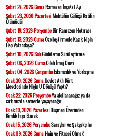
Şubat 27, 2026 Cuma
Ramazan İnşa/at Ayı
Şubat 23, 2026 Pazartesi
Maktülün Gülüşü Katilin
Ölümüdür
Şubat 19, 2026 Perşembe
Bir Ramazan Hatırası
Şubat 13, 2026 Cuma
Özelleştirmede Kazık Niçin
Hep Vatandaşa?
Şubat 10, 2026 Salı
Güdüleme Sürüleştirme
Şubat 06, 2026 Cuma
Cilalı İmaj Devri
Şubat 04, 2026 Çarşamba
İslamcılık ve Yozlaşma
Ocak 30, 2026 Cuma
Devlet Aklı Kürt
Meselesinde Niçin U Dönüşü Yaptı?
Ocak 22, 2026 Perşembe
Ya akıllanacağız ya da
sırtımızda semerle yaşayacağız
Ocak 19, 2026 Pazartesi
Düşman Üzerinden
Kimlik İnşa Etmek
Ocak 15, 2026 Perşembe
Saraylar ve Şakşakçılar
Ocak 09, 2026 Cuma
'Hain ve Fitneci Olmak'