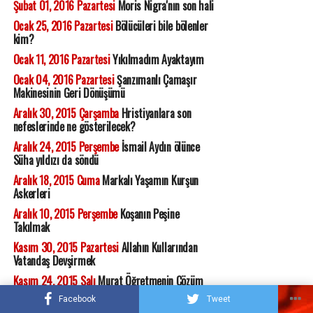
Şubat 01, 2016 Pazartesi
Moris Nigra'nın son hali
Ocak 25, 2016 Pazartesi
Bölücüleri bile bölenler
kim?
Ocak 11, 2016 Pazartesi
Yıkılmadım Ayaktayım
Ocak 04, 2016 Pazartesi
Şanzımanlı Çamaşır
Makinesinin Geri Dönüşümü
Aralık 30, 2015 Çarşamba
Hristiyanlara son
nefeslerinde ne gösterilecek?
Aralık 24, 2015 Perşembe
İsmail Aydın ölünce
Süha yıldızı da söndü
Aralık 18, 2015 Cuma
Markalı Yaşamın Kurşun
Askerleri
Aralık 10, 2015 Perşembe
Koşanın Peşine
Takılmak
Kasım 30, 2015 Pazartesi
Allahın Kullarından
Vatandaş Devşirmek
Kasım 24, 2015 Salı
Murat Öğretmenin Çözüm
Önerisi
Facebook
Tweet