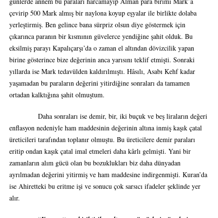
günlerde annem bu paraları harcamayıp Alman para birimi Mark’a
çevirip 500 Mark almış bir naylona koyup eşyalar ile birlikte dolaba
yerleştirmiş. Ben gelince bana sürpriz olsun diye göstermek için
çıkarınca paranın bir kısmının güvelerce yendiğine şahit olduk. Bu
eksilmiş parayı Kapalıçarşı’da o zaman el altından dövizcilik yapan
birine gösterince bize değerinin anca yarısını teklif etmişti. Sonraki
yıllarda ise Mark tedavülden kaldırılmıştı. Hâsılı, Asabı Kehf kadar
yaşamadan bu paraların değerini yitirdiğine sonraları da tamamen
ortadan kalktığına şahit olmuştum.
Daha sonraları ise demir, bir, iki buçuk ve beş liraların değeri
enflasyon nedeniyle ham maddesinin değerinin altına inmiş kaşık çatal
üreticileri tarafından toplanır olmuştu. Bu üreticilere demir paraları
eritip ondan kaşık çatal imal etmeleri daha kârlı gelmişti. Yani bir
zamanların alım gücü olan bu bozuklukları biz daha dünyadan
ayrılmadan değerini yitirmiş ve ham maddesine indirgenmişti. Kuran’da
ise Ahiretteki bu eritme işi ve sonucu çok sarsıcı ifadeler şeklinde yer
alır.