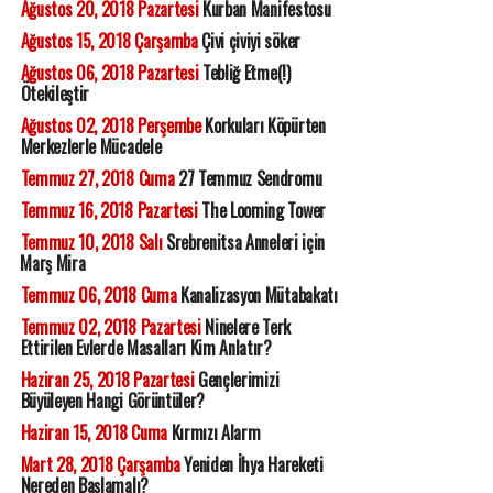
Ağustos 20, 2018 Pazartesi
Kurban Manifestosu
Ağustos 15, 2018 Çarşamba
Çivi çiviyi söker
Ağustos 06, 2018 Pazartesi
Tebliğ Etme(!)
Ötekileştir
Ağustos 02, 2018 Perşembe
Korkuları Köpürten
Merkezlerle Mücadele
Temmuz 27, 2018 Cuma
27 Temmuz Sendromu
Temmuz 16, 2018 Pazartesi
The Looming Tower
Temmuz 10, 2018 Salı
Srebrenitsa Anneleri için
Marş Mira
Temmuz 06, 2018 Cuma
Kanalizasyon Mütabakatı
Temmuz 02, 2018 Pazartesi
Ninelere Terk
Ettirilen Evlerde Masalları Kim Anlatır?
Haziran 25, 2018 Pazartesi
Gençlerimizi
Büyüleyen Hangi Görüntüler?
Haziran 15, 2018 Cuma
Kırmızı Alarm
Mart 28, 2018 Çarşamba
Yeniden İhya Hareketi
Nereden Başlamalı?