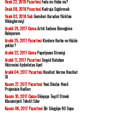
Ocak 22, 2018 Pazartesi
Feda mı Heba mı?
Ocak 08, 2018 Pazartesi
Kadraja Sığdırmak
Ocak 02, 2018 Salı
Gemileri Karadan Yürüten
Vikinglermiş!
Aralık 29, 2017 Cuma
Artık Sadece Ekmeğime
Bakıyorum
Aralık 25, 2017 Pazartesi
Kimlere Korku ve Hüzün
yoktur?
Aralık 22, 2017 Cuma
Papatyanın Direnişi
Aralık 11, 2017 Pazartesi
Seyyid Kutubun
Hücresini Aydınlatan Ayet
Aralık 04, 2017 Pazartesi
Nasihat Verme Nasihat
Ol
Kasım 27, 2017 Pazartesi
Yeni Dindar Nesil
Projesinin Kodları
Kasım 10, 2017 Cuma
Dünyaya Teşrif Etmek
Masumiyeti Tehdit Eder
Kasım 06, 2017 Pazartesi
Bir Sövgüye 80 Sopa