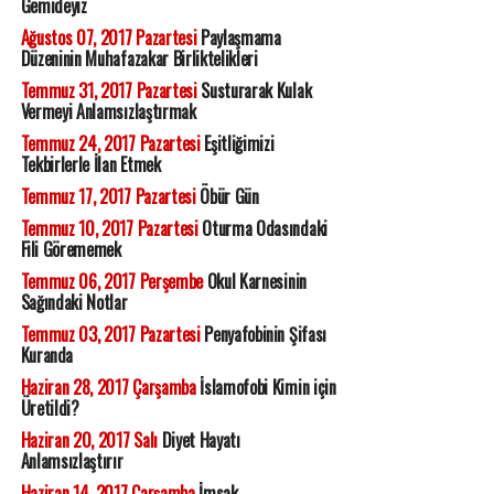
Gemideyiz
Ağustos 07, 2017 Pazartesi
Paylaşmama
Düzeninin Muhafazakar Birliktelikleri
Temmuz 31, 2017 Pazartesi
Susturarak Kulak
Vermeyi Anlamsızlaştırmak
Temmuz 24, 2017 Pazartesi
Eşitliğimizi
Tekbirlerle İlan Etmek
Temmuz 17, 2017 Pazartesi
Öbür Gün
Temmuz 10, 2017 Pazartesi
Oturma Odasındaki
Fili Görememek
Temmuz 06, 2017 Perşembe
Okul Karnesinin
Sağındaki Notlar
Temmuz 03, 2017 Pazartesi
Penyafobinin Şifası
Kuranda
Haziran 28, 2017 Çarşamba
İslamofobi Kimin için
Üretildi?
Haziran 20, 2017 Salı
Diyet Hayatı
Anlamsızlaştırır
Haziran 14, 2017 Çarşamba
İmsak