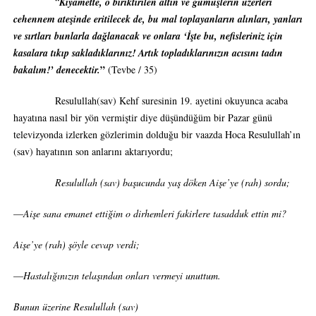
“
Kıyamette, o biriktirilen altın ve gümüşlerin üzerleri
cehennem ateşinde eritilecek de, bu mal toplayanların alınları, yanları
ve sırtları bunlarla dağlanacak ve onlara ‘İşte bu, nefisleriniz için
kasalara tıkıp sakladıklarınız! Artık topladıklarınızın acısını tadın
”
bakalım!’ denecektir.
(Tevbe / 35)
Resulullah(sav) Kehf suresinin 19. ayetini okuyunca acaba
hayatına nasıl bir yön vermiştir diye düşündüğüm bir Pazar günü
televizyonda izlerken gözlerimin dolduğu bir vaazda Hoca Resulullah’ın
(sav) hayatının son anlarını aktarıyordu;
Resulullah (sav) başucunda yaş döken Aişe’ye (rah) sordu;
—
Aişe sana emanet ettiğim o dirhemleri fakirlere tasadduk ettin mi?
Aişe’ye (rah) şöyle cevap verdi;
—
Hastalığınızın telaşından onları vermeyi unuttum.
Bunun üzerine Resulullah (sav)