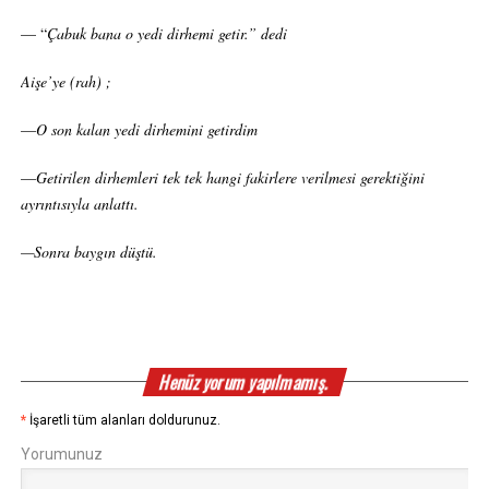
— “
Çabuk bana o yedi dirhemi getir.” dedi
Aişe’ye (rah) ;
—
O son kalan yedi dirhemini getirdim
—
Getirilen dirhemleri tek tek hangi fakirlere verilmesi gerektiğini
ayrıntısıyla anlattı.
—Sonra baygın düştü.
Henüz yorum yapılmamış.
*
İşaretli tüm alanları doldurunuz.
Yorumunuz