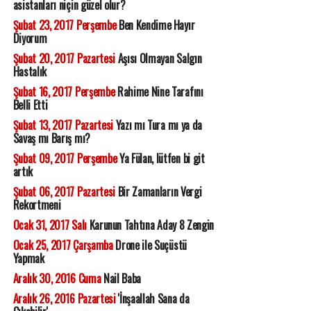
asistanları niçin güzel olur?
Şubat 23, 2017 Perşembe
Ben Kendime Hayır
Diyorum
Şubat 20, 2017 Pazartesi
Aşısı Olmayan Salgın
Hastalık
Şubat 16, 2017 Perşembe
Rahime Nine Tarafını
Belli Etti
Şubat 13, 2017 Pazartesi
Yazı mı Tura mı ya da
Savaş mı Barış mı?
Şubat 09, 2017 Perşembe
Ya Fülan, lütfen bi git
artık
Şubat 06, 2017 Pazartesi
Bir Zamanların Vergi
Rekortmeni
Ocak 31, 2017 Salı
Karunun Tahtına Aday 8 Zengin
Ocak 25, 2017 Çarşamba
Drone ile Suçüstü
Yapmak
Aralık 30, 2016 Cuma
Nail Baba
Aralık 26, 2016 Pazartesi
'İnşaallah Sana da