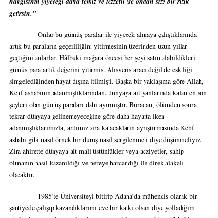
hangisinin yiyeceği daha temiz ve lezzetli ise ondan size bir rızık
getirsin.
"
Onlar bu gümüş paralar ile yiyecek almaya çalıştıklarında
artık bu paraların geçerliliğini yitirmesinin üzerinden uzun yıllar
geçtiğini anlarlar. Hâlbuki mağara öncesi her şeyi satın alabildikleri
gümüş para artık değerini yitirmiş. Alışveriş aracı değil de eskiliği
simgelediğinden hayat dışına itilmişti. Başka bir yaklaşıma göre Allah,
Kehf ashabının adanmışlıklarından, dünyaya ait yanlarında kalan en son
şeyleri olan gümüş paraları dahi ayırmıştır. Buradan, ölümden sonra
tekrar dünyaya gelinemeyeceğine göre daha hayatta iken
adanmışlıklarımızla, ardımız sıra kalacakların ayrıştırmasında Kehf
ashabı gibi nasıl örnek bir duruş nasıl sergilenmeli diye düşünmeliyiz.
Zira ahirette dünyaya ait mali üstünlükler veya acziyetler, sahip
olunanın nasıl kazanıldığı ve nereye harcandığı ile direk alakalı
olacaktır.
1985’te Üniversiteyi bitirip Adana’da mühendis olarak bir
şantiyede çalışıp kazandıklarımı eve bir katkı olsun diye yolladığım