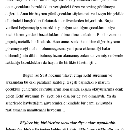
öpen çocuklara bozuklukları verişindeki özen ve sevinç görülmeye
değerdi. Ama bir bayram günü çocuklar söylenerek ve kızgın bir şekilde
ellerindeki harçlıkları fırlatarak merdivenlerden iniyorlardı. Başta
verileni beğenmeyip şımarıklık yaptığını sandığım çocukların niye
kızdıklarını yerdeki bozuklukları elime alınca anladım. Bunlar zamanı
geçmiş metalik bir liralardı. Hacı anne, sanki kendisine diğer bayramı
göremeyeceği malum olunmuşçasına yeni para eklemediği bakır
dirhemliğinin dibini bulmuş hızını alamamış onları da vermiş ve özenle
sakladığı bozuklukları da hayatı ile birlikte tüketmişti…
Bugün ise Suat hocanın tilavet ettiği Kehf suresinin ve
arkasından bu eski paraların satıldığı tezgâh başındaki o masum
çocukluk günlerime savruluşlarım sonrasında akşam okuyuşlarıma denk
gelen Kehf suresinin 19. ayeti olsa olsa bir dejavu olmalıydı. Ya da
seherlerde kaybettiğim güvercinlerle ikindide bir cami avlusunda
rastlaşmanın namütenahi heyecanı…
Böylece biz, birbirlerine sorsunlar diye onları uyandırdık.
İçlerinden biri: “Ne kadar kaldınız”? dedi. (Bir kısmı) “Bir gün, ya da