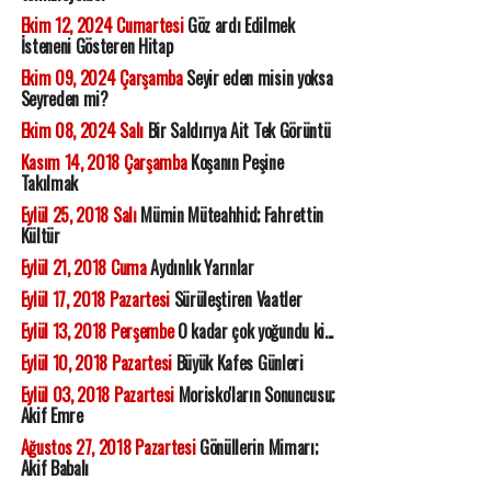
Ekim 12, 2024 Cumartesi
Göz ardı Edilmek
İsteneni Gösteren Hitap
Ekim 09, 2024 Çarşamba
Seyir eden misin yoksa
Seyreden mi?
Ekim 08, 2024 Salı
Bir Saldırıya Ait Tek Görüntü
Kasım 14, 2018 Çarşamba
Koşanın Peşine
Takılmak
Eylül 25, 2018 Salı
Mümin Müteahhid; Fahrettin
Kültür
Eylül 21, 2018 Cuma
Aydınlık Yarınlar
Eylül 17, 2018 Pazartesi
Sürüleştiren Vaatler
Eylül 13, 2018 Perşembe
O kadar çok yoğundu ki...
Eylül 10, 2018 Pazartesi
Büyük Kafes Günleri
Eylül 03, 2018 Pazartesi
Morisko'ların Sonuncusu;
Akif Emre
Ağustos 27, 2018 Pazartesi
Gönüllerin Mimarı;
Akif Babalı