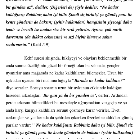
bir günden az”, dediler. (Diğerleri de) şöyle dediler: “Ne kadar
kaldığınızı Rabbiniz daha iyi bilir. Şimdi siz birinizi şu gümüş para ile
kente gönderin de baksın; (şehir halkından) hangisinin yiyeceği daha
temiz ve lezzetli ise ondan size bir rızık getirsin. Ayrıca, çok nazik
davransın (da dikkat çekmesin) ve sizi hiçbir kimseye sakın
sezdirmesin.”
(Kehf /19)
Kehf suresi akışında, hikâyeyi ve olayları beklenmedik bir
anda sunma özelliğinin güzel bir örneği olan bu sahnede, gençler
uyanırlar ama mağarada ne kadar kaldıklarını bilemezler. Uzun bir
"
uykudan uyanan biri mahmurluğuyla
Burada ne kadar kaldınız?"
diye sorarlar. Soruyu soranın uzun bir uykunun etkisinde kaldığını
,
.
hisseden arkadaşları
`Bir gün ya da
bir günden az’
derler
Ardından
perde arkasını bilmedikleri bu meseleyle uğraşmaktan vazgeçip ve şu
anda karşı karşıya kaldıkları sorunu çözmeye karar verirler. Evet,
acıkmışlar ve yanlarında da şehirden çıkarken üzerlerine aldıkları gümüş
"
paralar vardır:
Ne kadar kaldığınızı Rabbiniz daha iyi bilir. Şimdi siz
birinizi şu gümüş para ile kente gönderin de baksın; (şehir halkından)