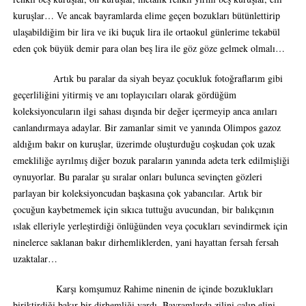
kuruşlar… Ve ancak bayramlarda elime geçen bozukları bütünlettirip
ulaşabildiğim bir lira ve iki buçuk lira ile ortaokul günlerime tekabül
eden çok büyük demir para olan beş lira ile göz göze gelmek olmalı…
Artık bu paralar da siyah beyaz çocukluk fotoğraflarım gibi
geçerliliğini yitirmiş ve anı toplayıcıları olarak gördüğüm
koleksiyoncuların ilgi sahası dışında bir değer içermeyip anca anıları
canlandırmaya adaylar. Bir zamanlar simit ve yanında Olimpos gazoz
aldığım bakır on kuruşlar, üzerimde oluşturduğu coşkudan çok uzak
emekliliğe ayrılmış diğer bozuk paraların yanında adeta terk edilmişliği
oynuyorlar. Bu paralar şu sıralar onları bulunca sevinçten gözleri
parlayan bir koleksiyoncudan başkasına çok yabancılar. Artık bir
çocuğun kaybetmemek için sıkıca tuttuğu avucundan, bir balıkçının
ıslak elleriyle yerleştirdiği önlüğünden veya çocukları sevindirmek için
ninelerce saklanan bakır dirhemliklerden, yani hayattan fersah fersah
uzaktalar…
Karşı komşumuz Rahime ninenin de içinde bozuklukları
biriktirdiği bakır bir dirhemliği vardı. Bayramlarda zilini çalıp elini