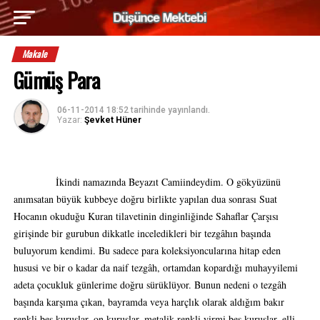
Makale
Gümüş Para
06-11-2014 18:52
tarihinde yayınlandı.
Yazar:
Şevket Hüner
İkindi namazında Beyazıt Camiindeydim. O gökyüzünü
anımsatan büyük kubbeye doğru birlikte yapılan dua sonrası Suat
Hocanın okuduğu Kuran tilavetinin dinginliğinde Sahaflar Çarşısı
girişinde bir gurubun dikkatle inceledikleri bir tezgâhın başında
buluyorum kendimi. Bu sadece para koleksiyoncularına hitap eden
hususi ve bir o kadar da naif tezgâh, ortamdan kopardığı muhayyilemi
adeta çocukluk günlerime doğru sürüklüyor. Bunun nedeni o tezgâh
başında karşıma çıkan, bayramda veya harçlık olarak aldığım bakır
renkli beş kuruşlar, on kuruşlar, metalik renkli yirmi beş kuruşlar, elli