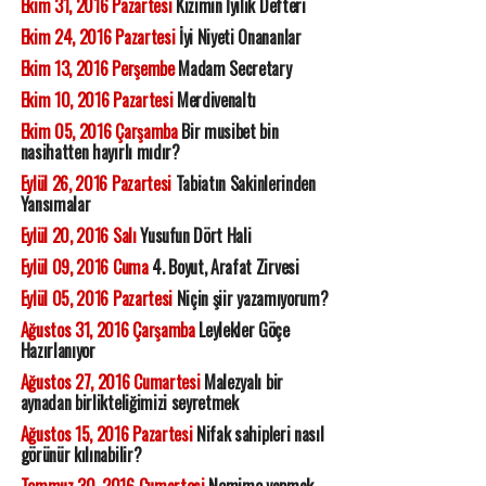
Ekim 31, 2016 Pazartesi
Kızımın İyilik Defteri
Ekim 24, 2016 Pazartesi
İyi Niyeti Onananlar
Ekim 13, 2016 Perşembe
Madam Secretary
Ekim 10, 2016 Pazartesi
Merdivenaltı
Ekim 05, 2016 Çarşamba
Bir musibet bin
nasihatten hayırlı mıdır?
Eylül 26, 2016 Pazartesi
Tabiatın Sakinlerinden
Yansımalar
Eylül 20, 2016 Salı
Yusufun Dört Hali
Eylül 09, 2016 Cuma
4. Boyut, Arafat Zirvesi
Eylül 05, 2016 Pazartesi
Niçin şiir yazamıyorum?
Ağustos 31, 2016 Çarşamba
Leylekler Göçe
Hazırlanıyor
Ağustos 27, 2016 Cumartesi
Malezyalı bir
aynadan birlikteliğimizi seyretmek
Ağustos 15, 2016 Pazartesi
Nifak sahipleri nasıl
görünür kılınabilir?