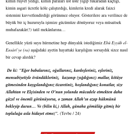
kimin rüşvet yediği, kimin paraları üst üste yığıp fukaradan kaçtığı,
kimin asgari ücretle köle çalıştırdığı, kimlerin kredi alarak faizci
sistemini kuvvetlendirdiği görünmez oluyor. Gösterilere ara verilince de
büyük bir iç huzuruyla işimize gücümüze dönüyoruz veya müsaitsek
muhafazakâr(!) tatil mekânlarına…
Genellikle yüzü suyu hürmetine hep dünyalık istediğimiz
Ebû Eyyûb el-
Ensârî’ye (ra)
aşağıdaki ayetin hayattaki karşılığını sorsaydık sizce nasıl
bir cevap alırdık?
De ki: "Eğer babalarınız, oğullarınız, kardeşleriniz, eşleriniz,
mensubiyetiyle övündükleriniz, kazanıp (yığdığınız) mallar, kötüye
gitmesinden kaygılandığınız ticaretiniz, hoşlandığınız konutlar, size
Allahtan ve Elçisinden ve O’nun yolunda mücadele etmekten daha
güzel ve önemli görünüyorsa, o zaman Allah’ın azap hükmünü
bekleyip durun… Ve (bilin ki,) Allah, günaha gömülüp gitmiş bir
topluluğa asla hidayet etmez".
(Tevbe / 24)