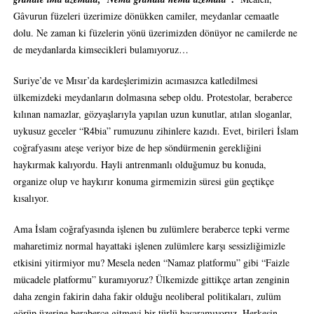
Gâvurun füzeleri üzerimize dönükken camiler, meydanlar cemaatle
dolu. Ne zaman ki füzelerin yönü üzerimizden dönüyor ne camilerde ne
de meydanlarda kimsecikleri bulamıyoruz…
Suriye’de ve Mısır’da kardeşlerimizin acımasızca katledilmesi
ülkemizdeki meydanların dolmasına sebep oldu. Protestolar, beraberce
kılınan namazlar, gözyaşlarıyla yapılan uzun kunutlar, atılan sloganlar,
uykusuz geceler “R4bia” rumuzunu zihinlere kazıdı. Evet, birileri İslam
coğrafyasını ateşe veriyor bize de hep söndürmenin gerekliğini
haykırmak kalıyordu. Hayli antrenmanlı olduğumuz bu konuda,
organize olup ve haykırır konuma girmemizin süresi gün geçtikçe
kısalıyor.
Ama İslam coğrafyasında işlenen bu zulümlere beraberce tepki verme
maharetimiz normal hayattaki işlenen zulümlere karşı sessizliğimizle
etkisini yitirmiyor mu? Mesela neden “Namaz platformu” gibi “Faizle
mücadele platformu” kuramıyoruz? Ülkemizde gittikçe artan zenginin
daha zengin fakirin daha fakir olduğu neoliberal politikaları, zulüm
görüp üzerine beraberce gitmeyi bir türlü başaramıyoruz. Herkesin