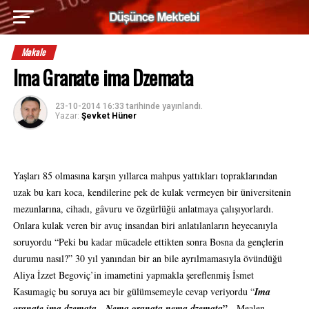
Makale
Ima Granate ima Dzemata
23-10-2014 16:33
tarihinde yayınlandı.
Yazar:
Şevket Hüner
Yaşları 85 olmasına karşın yıllarca mahpus yattıkları topraklarından
uzak bu karı koca, kendilerine pek de kulak vermeyen bir üniversitenin
mezunlarına, cihadı, gâvuru ve özgürlüğü anlatmaya çalışıyorlardı.
Onlara kulak veren bir avuç insandan biri anlatılanların heyecanıyla
soruyordu “Peki bu kadar mücadele ettikten sonra Bosna da gençlerin
durumu nasıl?” 30 yıl yanından bir an bile ayrılmamasıyla övündüğü
Aliya İzzet Begoviç’in imametini yapmakla şereflenmiş İsmet
Kasumagiç bu soruya acı bir gülümsemeyle cevap veriyordu “
Ima
”.
granate ima dzemata, Nema granata nema dzemata
Mealen,