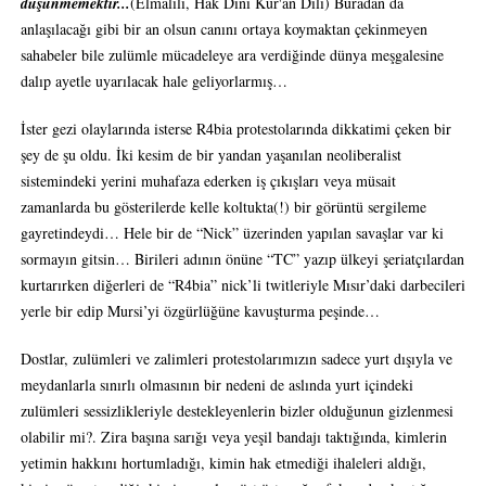
düşünmemektir...
(Elmalılı, Hak Dini Kur'ân Dili) Buradan da
anlaşılacağı gibi bir an olsun canını ortaya koymaktan çekinmeyen
sahabeler bile zulümle mücadeleye ara verdiğinde dünya meşgalesine
dalıp ayetle uyarılacak hale geliyorlarmış…
İster gezi olaylarında isterse R4bia protestolarında dikkatimi çeken bir
şey de şu oldu. İki kesim de bir yandan yaşanılan neoliberalist
sistemindeki yerini muhafaza ederken iş çıkışları veya müsait
zamanlarda bu gösterilerde kelle koltukta(!) bir görüntü sergileme
gayretindeydi… Hele bir de “Nick” üzerinden yapılan savaşlar var ki
sormayın gitsin… Birileri adının önüne “TC” yazıp ülkeyi şeriatçılardan
kurtarırken diğerleri de “R4bia” nick’li twitleriyle Mısır’daki darbecileri
yerle bir edip Mursi’yi özgürlüğüne kavuşturma peşinde…
Dostlar, zulümleri ve zalimleri protestolarımızın sadece yurt dışıyla ve
meydanlarla sınırlı olmasının bir nedeni de aslında yurt içindeki
zulümleri sessizlikleriyle destekleyenlerin bizler olduğunun gizlenmesi
olabilir mi?. Zira başına sarığı veya yeşil bandajı taktığında, kimlerin
yetimin hakkını hortumladığı, kimin hak etmediği ihaleleri aldığı,