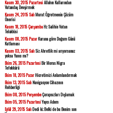
Kasım 30, 2015 Pazartesi
Allahın Kullarından
Vatandaş Devşirmek
Kasım 24, 2015 Salı
Murat Öğretmenin Çözüm
Önerisi
Kasım 18, 2015 Çarşamba
Hz Salihin Vatan
Telakkisi
Kasım 08, 2015 Pazar
Kurana göre Doğum Günü
Kutlaması
Kasım 03, 2015 Salı
Siz Ahretlik mi arıyorsunuz
yoksa Yancı mı?
Ekim 26, 2015 Pazartesi
Bir Morus Nigra
Tefekkürü
Ekim 18, 2015 Pazar
Hicretimizi Anlamlandırmak
Ekim 13, 2015 Salı
Navigasyon Cihazının
Rehberliği
Ekim 08, 2015 Perşembe
Çorapsızları Dışlamak
Ekim 05, 2015 Pazartesi
Yaycı Adem
Eylül 29, 2015 Salı
Dedi ki; Belki de bu Benim son