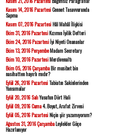
Kasım 21, 2016 Pazartesi
Bağımsız Paragraflar
Kasım 14, 2016 Pazartesi
Cennet Tasavvurunda
Sapma
Kasım 07, 2016 Pazartesi
Hâl Mahâl İlişkisi
Ekim 31, 2016 Pazartesi
Kızımın İyilik Defteri
Ekim 24, 2016 Pazartesi
İyi Niyeti Onananlar
Ekim 13, 2016 Perşembe
Madam Secretary
Ekim 10, 2016 Pazartesi
Merdivenaltı
Ekim 05, 2016 Çarşamba
Bir musibet bin
nasihatten hayırlı mıdır?
Eylül 26, 2016 Pazartesi
Tabiatın Sakinlerinden
Yansımalar
Eylül 20, 2016 Salı
Yusufun Dört Hali
Eylül 09, 2016 Cuma
4. Boyut, Arafat Zirvesi
Eylül 05, 2016 Pazartesi
Niçin şiir yazamıyorum?
Ağustos 31, 2016 Çarşamba
Leylekler Göçe
Hazırlanıyor