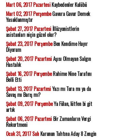
Mart 06, 2017 Pazartesi
Kaybedenler Kulübü
Mart 02, 2017 Perşembe
Gavura Gavur Demek
Yasaklanmıştır
Şubat 27, 2017 Pazartesi
İllüzyonistlerin
asistanları niçin güzel olur?
Şubat 23, 2017 Perşembe
Ben Kendime Hayır
Diyorum
Şubat 20, 2017 Pazartesi
Aşısı Olmayan Salgın
Hastalık
Şubat 16, 2017 Perşembe
Rahime Nine Tarafını
Belli Etti
Şubat 13, 2017 Pazartesi
Yazı mı Tura mı ya da
Savaş mı Barış mı?
Şubat 09, 2017 Perşembe
Ya Fülan, lütfen bi git
artık
Şubat 06, 2017 Pazartesi
Bir Zamanların Vergi
Rekortmeni
Ocak 31, 2017 Salı
Karunun Tahtına Aday 8 Zengin