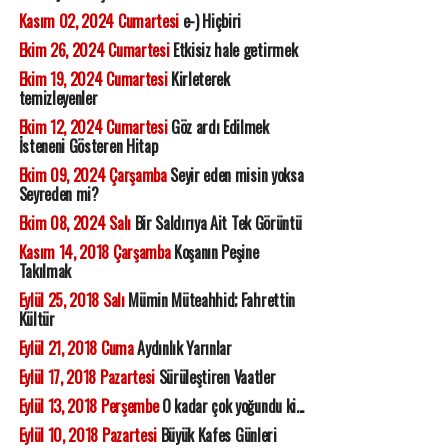
Kasım 02, 2024 Cumartesi
e-) Hiçbiri
Ekim 26, 2024 Cumartesi
Etkisiz hale getirmek
Ekim 19, 2024 Cumartesi
Kirleterek
temizleyenler
Ekim 12, 2024 Cumartesi
Göz ardı Edilmek
İsteneni Gösteren Hitap
Ekim 09, 2024 Çarşamba
Seyir eden misin yoksa
Seyreden mi?
Ekim 08, 2024 Salı
Bir Saldırıya Ait Tek Görüntü
Kasım 14, 2018 Çarşamba
Koşanın Peşine
Takılmak
Eylül 25, 2018 Salı
Mümin Müteahhid; Fahrettin
Kültür
Eylül 21, 2018 Cuma
Aydınlık Yarınlar
Eylül 17, 2018 Pazartesi
Sürüleştiren Vaatler
Eylül 13, 2018 Perşembe
O kadar çok yoğundu ki...
Eylül 10, 2018 Pazartesi
Büyük Kafes Günleri