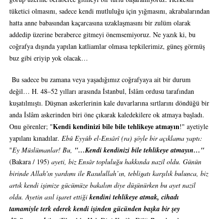
tüketici olmasını, sadece kendi mutluluğu için yığmasını, akrabalarından
hatta anne babasından kaçarcasına uzaklaşmasını bir zulüm olarak
addedip üzerine beraberce gitmeyi önemsemiyoruz. Ne yazık ki, bu
coğrafya dışında yapılan katliamlar olmasa tepkilerimiz, güneş görmüş
buz gibi eriyip yok olacak…
Bu sadece bu zamana veya yaşadığımız coğrafyaya ait bir durum
değil… H. 48–52 yılları arasında İstanbul, İslâm ordusu tarafından
kuşatılmıştı. Düşman askerlerinin kale duvarlarına sırtlarını döndüğü bir
anda İslâm askerinden biri öne çıkarak kaledekilere ok atmaya başladı.
Kendi kendinizi bile bile tehlikeye atmayın
Onu görenler; "
!" ayetiyle
yapılanı kınadılar
. Ebû Eyyûb el-Ensârî (ra) şöyle bir açıklama yaptı:
"
Ey Müslümanlar! Bu,
"
…Kendi kendinizi bile tehlikeye atmayın…"
(Bakara / 195)
ayeti, biz Ensâr topluluğu hakkında nazil oldu. Günün
birinde Allah'ın yardımı ile Rasulullah’ın, tebligatı karşılık bulunca, biz
artık kendi işimize gücümüze bakalım diye düşünürken bu ayet nazil
oldu. Ayetin asıl işaret ettiği
kendini tehlikeye atmak, cihadı
tamamiyle terk ederek kendi işinden gücünden başka bir şey