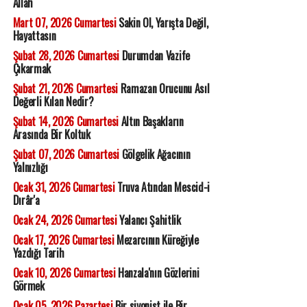
Allah
Mart 07, 2026 Cumartesi
Sakin Ol, Yarışta Değil,
Hayattasın
Şubat 28, 2026 Cumartesi
Durumdan Vazife
Çıkarmak
Şubat 21, 2026 Cumartesi
Ramazan Orucunu Asıl
Değerli Kılan Nedir?
Şubat 14, 2026 Cumartesi
Altın Başakların
Arasında Bir Koltuk
Şubat 07, 2026 Cumartesi
Gölgelik Ağacının
Yalnızlığı
Ocak 31, 2026 Cumartesi
Truva Atından Mescid-i
Dırâr'a
Ocak 24, 2026 Cumartesi
Yalancı Şahitlik
Ocak 17, 2026 Cumartesi
Mezarcının Küreğiyle
Yazdığı Tarih
Ocak 10, 2026 Cumartesi
Hanzala'nın Gözlerini
Görmek
Ocak 05, 2026 Pazartesi
Bir siyonist ile Bir