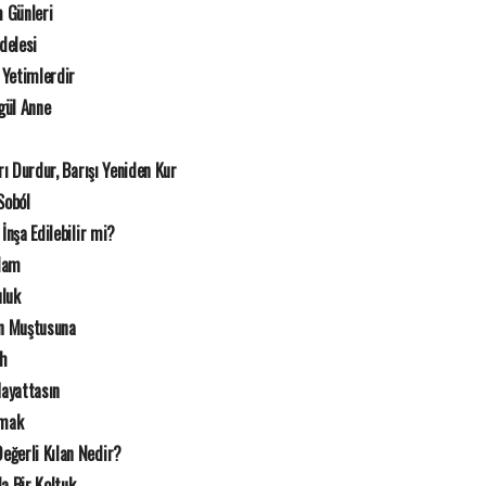
 Günleri
delesi
 Yetimlerdir
gül Anne
rı Durdur, Barışı Yeniden Kur
Soból
İnşa Edilebilir mi?
Adam
uluk
n Muştusuna
ah
Hayattasın
rmak
eğerli Kılan Nedir?
a Bir Koltuk