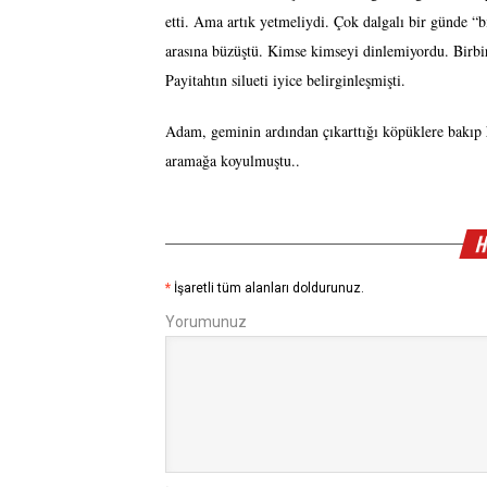
etti. Ama artık yetmeliydi. Çok dalgalı bir günde “b
arasına büzüştü. Kimse kimseyi dinlemiyordu. Birbir
Payitahtın silueti iyice belirginleşmişti.
Adam, geminin ardından çıkarttığı köpüklere bakıp h
aramağa koyulmuştu..
H
*
İşaretli tüm alanları doldurunuz.
Yorumunuz