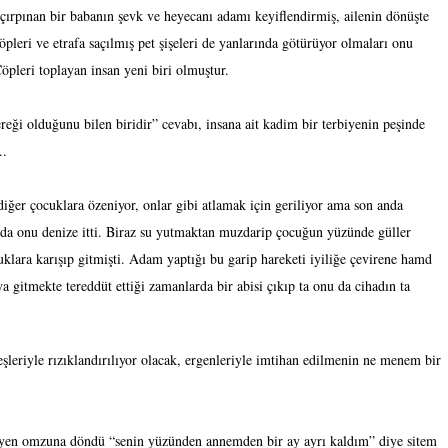
 çırpınan bir babanın şevk ve heyecanı adamı keyiflendirmiş, ailenin dönüşte
çöpleri ve etrafa saçılmış pet şişeleri de yanlarında götürüyor olmaları onu
leri toplayan insan yeni biri olmuştur.
ereği olduğunu bilen biridir” cevabı, insana ait kadim bir terbiyenin peşinde
..
iğer çocuklara özeniyor, onlar gibi atlamak için geriliyor ama son anda
da onu denize itti. Biraz su yutmaktan muzdarip çocuğun yüzünde güller
uklara karışıp gitmişti. Adam yaptığı bu garip hareketi iyiliğe çevirene hamd
ya gitmekte tereddüt ettiği zamanlarda bir abisi çıkıp ta onu da cihadın ta
eşleriyle rızıklandırılıyor olacak, ergenleriyle imtihan edilmenin ne menem bir
eyen omzuna döndü “senin yüzünden annemden bir ay ayrı kaldım” diye sitem