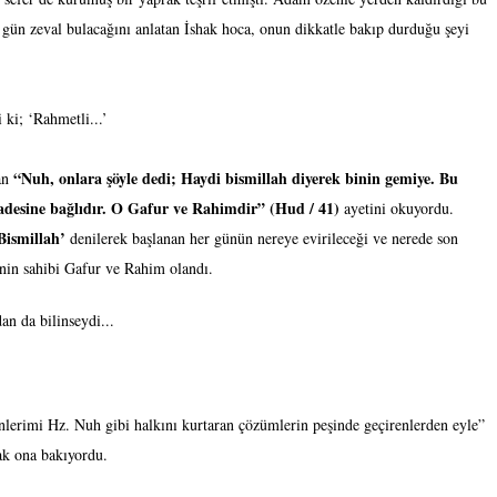
r gün zeval bulacağını anlatan İshak hoca, onun dikkatle bakıp durduğu şeyi
ki; ‘Rahmetli...’
“Nuh, onlara şöyle dedi; Haydi bismillah diyerek binin gemiye. Bu
an
adesine bağlıdır. O Gafur ve Rahimdir” (Hud / 41)
ayetini okuyordu.
Bismillah’
denilerek başlanan her günün nereye evirileceği ve nerede son
inin sahibi Gafur ve Rahim olandı.
an da bilinseydi...
ünlerimi Hz. Nuh gibi halkını kurtaran çözümlerin peşinde geçirenlerden eyle”
tak ona bakıyordu.