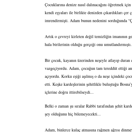
Çocuklarına denize nasıl dalınacağını öğretmek için
kendi eşyaları ile birlikte denizden çıkardıkları çer 
imrendirmişti. Adam bunun nedenini sorduğunda “Çöp
Artık o çevreyi kirleten değil temizliğin imanının g
hala birilerinin olduğu gerçeği onu umutlandırmıştı.
Bir çocuk, kayanın üzerinden neşeyle atlayıp duran d
vazgeçiyordu. Adam, çocuğun tam tereddüt ettiği an
açıyordu. Korku eşiği aşılmış o da neşe içindeki çoc
etti. Keşke kardeşlerinin şehitlikle buluştuğu Bosna’
içlerine doğru ittirebilseydi...
Belki o zaman şu sıralar Rabbi tarafından şehit kard
şey olduğunu hiç bilemeyecekti...
Adam, binlerce kulaç atmasına rağmen ağrısı dinm