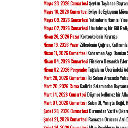
Mayıs 23, 2026 Cumartesi
Şeytan Taşlanan Bayram
Mayıs 16, 2026 Cumartesi
Evliya ile Eşkıyanın Müca
Mayıs 09, 2026 Cumartesi
Yetimlerin Hamisi Yine
Mayıs 02, 2026 Cumartesi
Unutulmuş bir Gül Refi
Nisan 26, 2026 Pazar
Kertenkelenin Kuyruğu
Nisan 19, 2026 Pazar
Zilkadenin Çağrısı, Katliamla
Nisan 11, 2026 Cumartesi
Kahraman Aşçı Damian 
Nisan 04, 2026 Cumartesi
Füzelere Dayanıklı Evler 
Nisan 02, 2026 Perşembe
Tuğlaların Üzerindeki 
Mart 28, 2026 Cumartesi
İki Selam Arasında Yolc
Mart 20, 2026 Cuma
Kadir'in Selamından Bayramı
Mart 14, 2026 Cumartesi
Düşmez kalkmaz bir All
Mart 07, 2026 Cumartesi
Sakin Ol, Yarışta Değil, 
Şubat 28, 2026 Cumartesi
Durumdan Vazife Çıka
Şubat 21, 2026 Cumartesi
Ramazan Orucunu Asıl D
Şubat 14, 2026 Cumartesi
Altın Başakların Arasınd