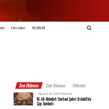
eeti
Foto Galeri
YAZARLAR
Son Eklenen
Çok Okunan
Videolar
Ağustos 06, 2026 Perşembe
M. Ali Akbulut: Serhad Şehri Erdebil'de
Çay Sohbeti