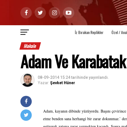
İz Bırakan Replikler
Özel / Ana
Makale
Adam Ve Karabatak
08-09-2014 15:24
tarihinde yayınlandı.
Yazar:
Şevket Hüner
Adam, kayanın dibinde yüzüyordu. Başını çevirince 
etme benden sana herhangi bir zarar dokunmaz.’ de
getirerek zatıma zarar vermekten kaçındı. Sonra ma