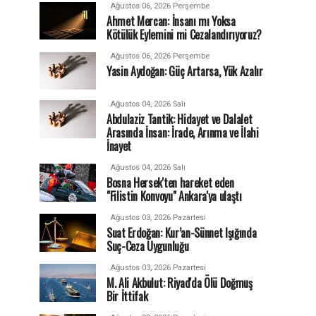
Ağustos 06, 2026 Perşembe
Ahmet Mercan: İnsanı mı Yoksa
Kötülük Eylemini mi Cezalandırıyoruz?
Ağustos 06, 2026 Perşembe
Yasin Aydoğan: Güç Artarsa, Yük Azalır
Ağustos 04, 2026 Salı
Abdulaziz Tantik: Hidayet ve Dalalet
Arasında İnsan: İrade, Arınma ve İlahi
İnayet
Ağustos 04, 2026 Salı
Bosna Hersek'ten hareket eden
"Filistin Konvoyu" Ankara'ya ulaştı
Ağustos 03, 2026 Pazartesi
Suat Erdoğan: Kur’an-Sünnet Işığında
Suç-Ceza Uygunluğu
Ağustos 03, 2026 Pazartesi
M. Ali Akbulut: Riyad'da Ölü Doğmuş
Bir İttifak