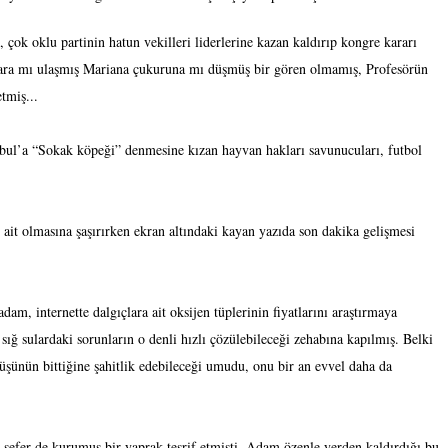
ok oklu partinin hatun vekilleri liderlerine kazan kaldırıp kongre kararı
ara mı ulaşmış Mariana çukuruna mı düşmüş bir gören olmamış, Profesörün
tmiş...
tbul’a “Sokak köpeği” denmesine kızan hayvan hakları savunucuları, futbol
e ait olmasına şaşırırken ekran altındaki kayan yazıda son dakika gelişmesi
dam, internette dalgıçlara ait oksijen tüplerinin fiyatlarını araştırmaya
sığ sulardaki sorunların o denli hızlı çözülebileceği zehabına kapılmış. Belki
üşünün bittiğine şahitlik edebileceği umudu, onu bir an evvel daha da
u sefer de kurumuş bir yaprak teşrif etmişti. Adam özenle yerden kaldırdığı bu