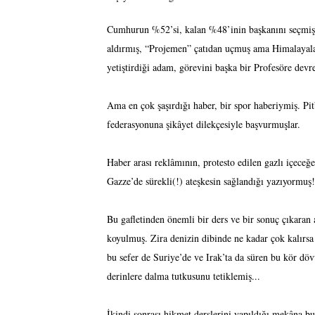
Cumhurun %52’si, kalan %48’inin başkanını seçmiş, ç
aldırmış, “Projemen” çatıdan uçmuş ama Himalayal
yetiştirdiği adam, görevini başka bir Profesöre devre
Ama en çok şaşırdığı haber, bir spor haberiymiş. Pi
federasyonuna şikâyet dilekçesiyle başvurmuşlar.
Haber arası reklâmının, protesto edilen gazlı içeceğ
Gazze’de sürekli(!) ateşkesin sağlandığı yazıyormuş!
Bu gafletinden önemli bir ders ve bir sonuç çıkaran a
koyulmuş. Zira denizin dibinde ne kadar çok kalırsa 
bu sefer de Suriye’de ve Irak’ta da süren bu kör döv
derinlere dalma tutkusunu tetiklemiş...
İkindi sonrası hikmet derslerini yapıldığı mekâna b