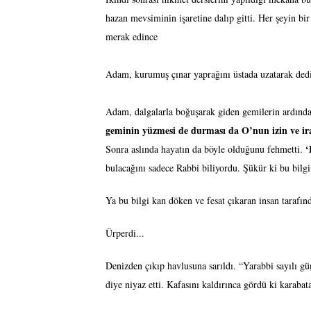
hazan mevsiminin işaretine dalıp gitti. Her şeyin bi
merak edince
Adam, kurumuş çınar yaprağını üstada uzatarak dedi 
Adam, dalgalarla boğuşarak giden gemilerin ardınd
geminin yüzmesi de durması da O’nun izin ve ir
‘
Sonra aslında hayatın da böyle olduğunu fehmetti.
bulacağını sadece Rabbi biliyordu. Şükür ki bu bilg
Ya bu bilgi kan döken ve fesat çıkaran insan tarafınd
Ürperdi...
Denizden çıkıp havlusuna sarıldı. “Yarabbi sayılı g
diye niyaz etti. Kafasını kaldırınca gördü ki karaba