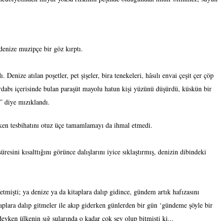
 denize muzipçe bir göz kırptı.
enize atılan poşetler, pet şişeler, bira tenekeleri, hâsılı envai çeşit çer çöp
irdabı içerisinde bulan paraşüt mayolu hatun kişi yüzünü düşürdü, küskün bir
” diye mızıklandı.
ken tesbihatını otuz üçe tamamlamayı da ihmal etmedi.
resini kısalttığını görünce dalışlarını iyice sıklaştırmış, denizin dibindeki
mişti; ya denize ya da kitaplara dalıp gidince, gündem artık hafızasını
aplara dalıp gitmeler ile akıp giderken günlerden bir gün ‘gündeme şöyle bir
eyken ülkenin sığ sularında o kadar çok şey olup bitmişti ki...