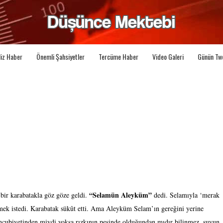
liz Haber
Önemli Şahsiyetler
Tercüme Haber
Video Galeri
Günün Tw
“Selamün Aleyküm”
bir karabatakla göz göze geldi.
dedi. Selamıyla ‘merak
mek istedi. Karabatak sükût etti. Ama Aleyküm Selam’ın gereğini yerine
hcubiyetinden miydi yoksa rızkının peşinde olduğundan mıdır bilinmez, suyun