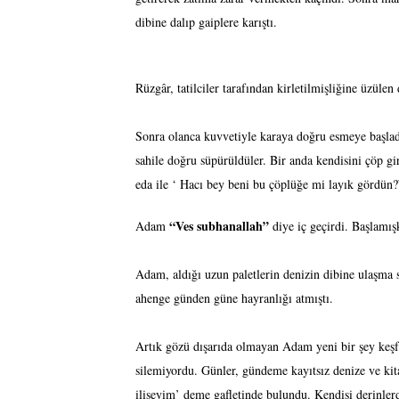
dibine dalıp gaiplere karıştı.
Rüzgâr, tatilciler tarafından kirletilmişliğine üzülen
Sonra olanca kuvvetiyle karaya doğru esmeye başladı. D
sahile doğru süpürüldüler. Bir anda kendisini çöp g
eda ile ‘ Hacı bey beni bu çöplüğe mi layık gördün?
“Ves subhanallah”
Adam
diye iç geçirdi. Başlamış
Adam, aldığı uzun paletlerin denizin dibine ulaşma sü
ahenge günden güne hayranlığı atmıştı.
Artık gözü dışarıda olmayan Adam yeni bir şey keşfet
silemiyordu. Günler, gündeme kayıtsız denize ve kit
ilişeyim’ deme gafletinde bulundu. Kendisi derinlerd