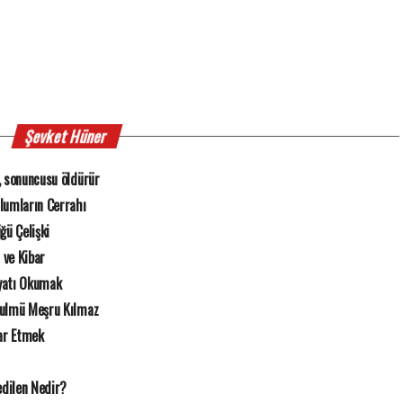
Şevket Hüner
, sonuncusu öldürür
zlumların Cerrahı
ğü Çelişki
r ve Kibar
yatı Okumak
Zulmü Meşru Kılmaz
rar Etmek
dilen Nedir?