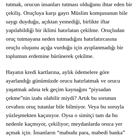
tutmak, orucun insanları tutması olduğunu ihtar eden bir
çekiliş. Oruçluya karşı gayrı Müslim komşusunun bile
saygı duyduğu, açıktan yemediği, birlikte iftar
yapılabildiği bir iklimi hatırlatan çekilme. Oruçludan
oruç tutmayana neden tutmadığını hatırlatırcasına
oruçlu oluşunu açığa vurduğu için ayıplanmadığı bir
toplumun erdemine bürünerek çekilme.
Hayatın kredi kartlarına, aylık ödemelere göre
ayarlandığı günümüzde orucu hatırlatmak ve orucu
yaşatmak adına tek geçim kaynağını “piysadan
çekme”nin izahı olabilir miydi? Artık bu sorunun
cevabını oruç tutanlar bile bilmiyor. Veya bu soruyla
yüzleşmekten kaçınıyor. Oysa o simitçi tam da bu
nedenle kaçmıyor, çekiliyor; meydanlarda oruca yer
açmak için. İnsanların “mabudu para, mabedi banka”