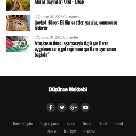
Murat Sayımlar: Ulûl - Elbâb
Ağustos 01, 2026 Cumartesi
Şevket Hüner: Bütün saatler yaralar, sonuncusu
öldürür
Ağustos 01, 2026 Cumartesi
'Ateşkesin ikinci aşamasıyla ilgili şartların
uygulanması işgal rejiminin şartlara uymasına
bağlıdır'
Genel Bilgiler
Coğrafyamız
Künye
Genel
Genel
Genel
KÜNYE
İLETİŞİM
REKLAM