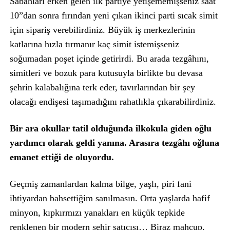
Sabahları erken gelen ilk partiye yetişememişseniz saat
10”dan sonra fırından yeni çıkan ikinci parti sıcak simit
için sipariş verebilirdiniz. Büyük iş merkezlerinin
katlarına hızla tırmanır kaç simit istemişseniz
soğumadan poşet içinde getirirdi. Bu arada tezgâhını,
simitleri ve bozuk para kutusuyla birlikte bu devasa
şehrin kalabalığına terk eder, tavırlarından bir şey
olacağı endişesi taşımadığını rahatlıkla çıkarabilirdiniz.
Bir ara okullar tatil olduğunda ilkokula giden oğlu
yardımcı olarak geldi yanına. Arasıra tezgâhı oğluna
emanet ettiği de oluyordu.
Geçmiş zamanlardan kalma bilge, yaşlı, piri fani
ihtiyardan bahsettiğim sanılmasın. Orta yaşlarda hafif
minyon, kıpkırmızı yanakları en küçük tepkide
renklenen bir modern şehir satıcısı… Biraz mahcup,