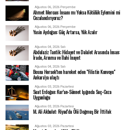
Ağustos 06, 2026 Perşembe
Ahmet Mercan: İnsanı mı Yoksa Kötülük Eylemini mi
Cezalandırıyoruz?
Ağustos 06, 2026 Perşembe
Yasin Aydoğan: Güç Artarsa, Yük Azalır
Ağustos 04, 2026 Salı
Abdulaziz Tantik: Hidayet ve Dalalet Arasında İnsan:
İrade, Arınma ve İlahi İnayet
Ağustos 04, 2026 Salı
Bosna Hersek'ten hareket eden "Filistin Konvoyu"
Ankara'ya ulaştı
Ağustos 03, 2026 Pazartesi
Suat Erdoğan: Kur’an-Sünnet Işığında Suç-Ceza
Uygunluğu
Ağustos 03, 2026 Pazartesi
M. Ali Akbulut: Riyad'da Ölü Doğmuş Bir İttifak
Ağustos 03, 2026 Pazartesi