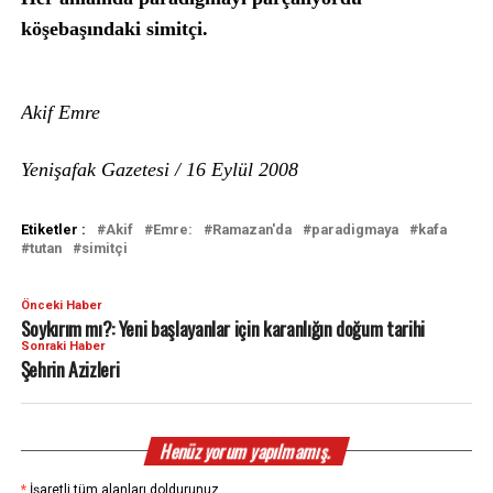
köşebaşındaki simitçi.
Akif Emre
Yenişafak Gazetesi / 16 Eylül 2008
Etiketler :
Akif
Emre:
Ramazan'da
paradigmaya
kafa
tutan
simitçi
Önceki Haber
Soykırım mı?: Yeni başlayanlar için karanlığın doğum tarihi
Sonraki Haber
Şehrin Azizleri
Henüz yorum yapılmamış.
*
İşaretli tüm alanları doldurunuz.