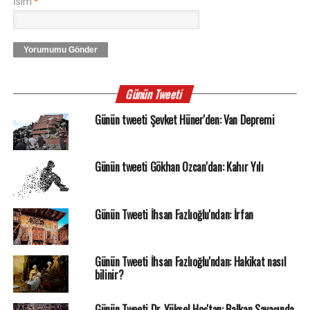
İsim
*
Yorumumu Gönder
Günün Tweeti
Günün tweeti Şevket Hüner'den: Van Depremi
Günün tweeti Gökhan Özcan'dan: Kahır Yılı
Günün Tweeti İhsan Fazlıoğlu'ndan: İrfan
Günün Tweeti İhsan Fazlıoğlu'ndan: Hakikat nasıl
bilinir?
Günün Tweeti Dr. Yüksel Hoş'tan: Balkan Savaşında