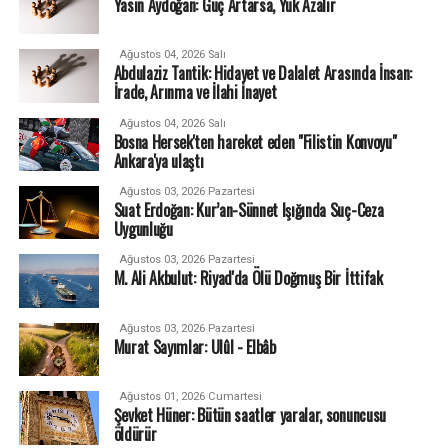
Yasin Aydoğan: Güç Artarsa, Yük Azalır
Ağustos 04, 2026 Salı
Abdulaziz Tantik: Hidayet ve Dalalet Arasında İnsan:
İrade, Arınma ve İlahi İnayet
Ağustos 04, 2026 Salı
Bosna Hersek'ten hareket eden "Filistin Konvoyu"
Ankara'ya ulaştı
Ağustos 03, 2026 Pazartesi
Suat Erdoğan: Kur’an-Sünnet Işığında Suç-Ceza
Uygunluğu
Ağustos 03, 2026 Pazartesi
M. Ali Akbulut: Riyad'da Ölü Doğmuş Bir İttifak
Ağustos 03, 2026 Pazartesi
Murat Sayımlar: Ulûl - Elbâb
Ağustos 01, 2026 Cumartesi
Şevket Hüner: Bütün saatler yaralar, sonuncusu
öldürür