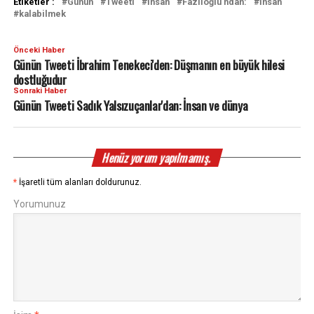
Etiketler :
Günün
Tweeti
İhsan
Fazlıoğlu'ndan:
İnsan
kalabilmek
Önceki Haber
Günün Tweeti İbrahim Tenekeci'den: Düşmanın en büyük hilesi
dostluğudur
Sonraki Haber
Günün Tweeti Sadık Yalsızuçanlar'dan: İnsan ve dünya
Henüz yorum yapılmamış.
*
İşaretli tüm alanları doldurunuz.
Yorumunuz