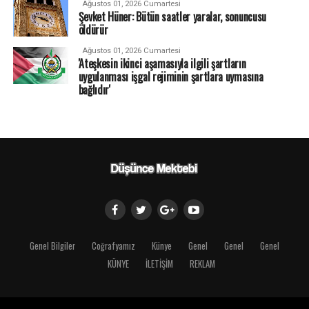
Ağustos 01, 2026 Cumartesi
Şevket Hüner: Bütün saatler yaralar, sonuncusu
öldürür
Ağustos 01, 2026 Cumartesi
'Ateşkesin ikinci aşamasıyla ilgili şartların
uygulanması işgal rejiminin şartlara uymasına
bağlıdır'
Genel Bilgiler
Coğrafyamız
Künye
Genel
Genel
Genel
KÜNYE
İLETİŞİM
REKLAM