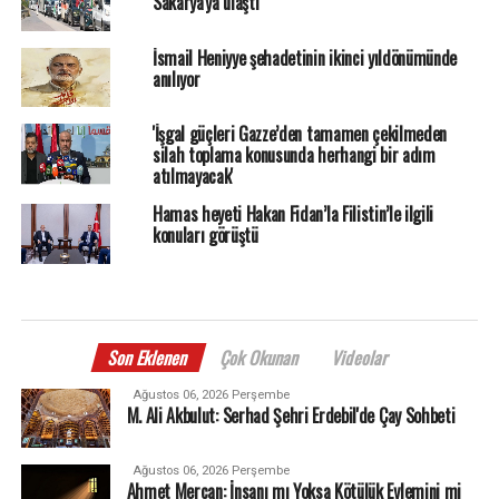
Sakarya'ya ulaştı
İsmail Heniyye şehadetinin ikinci yıldönümünde
anılıyor
'İşgal güçleri Gazze’den tamamen çekilmeden
silah toplama konusunda herhangi bir adım
atılmayacak'
Hamas heyeti Hakan Fidan’la Filistin’le ilgili
konuları görüştü
Son Eklenen
Çok Okunan
Videolar
Ağustos 06, 2026 Perşembe
M. Ali Akbulut: Serhad Şehri Erdebil'de Çay Sohbeti
Ağustos 06, 2026 Perşembe
Ahmet Mercan: İnsanı mı Yoksa Kötülük Eylemini mi