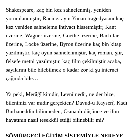
Shakespeare, kaç bin kez sahnelenmiş, yeniden
yorumlanmıştır; Racine, aynı Yunan tragedyasını kaç
kez yeniden sahneleme ihtiyacı hissetmiştir; Kant
üzerine, Wagner üzerine, Goethe üzerine, Bach’lar
üzerine, Locke üzerine, Byron üzerine kaç bin kitap
yazılmıştır, kaç oyun sahnelenmiştir, kaç roman, şiir,
felsefe metni yazılmıştır, kaç film çekilmiştir acaba,
sayılarını bile bilebilmek o kadar zor ki şu internet
çağında bile…
Ya peki, Merâğî kimdir, Levnî nedir, ne der bize,
bilenimiz var mıdır gerçekten? Davud-u Kayserî, Kadı
Burhaneddin bilinmeden, Osmanlı düşünce ve ilim
hayatının nasıl teşekkül ettiği bilinebilir mi?
SÖMÜRGECİ EĞİTİM SİSTEMİYLE NEREYE