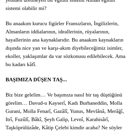
yeniden üretmeyen bir eğitim sistemi Alman eğitim
sistemi olabilir mi?
Bu anaakım kurucu figürler Fransızların, İngilizlerin,
Almanların iddialarının, ideallerinin, rüyalarının,
hayallerinin ana kaynaklarıdır. Bu anaakım kaynakların
dışında nice yan ve karşı-akım diyebileceğimiz isimler,
ekoller, yaklaşımlar da var sözkonusu edilebilecek. Ama
bu kadarı kâfî.
BAŞIMIZA DÜŞEN TAŞ...
Biz bize gelelim… Ve başımıza nasıl bir taş düştüğünü
görelim… Davud-u Kayserî, Kadı Burhaneddin, Molla
Gurani, Molla Fenarî, Gazâlî, Yunus, Mevlânâ, Merâğî,
Itrî, Fuzûlî, Bâkî, Şeyh Galip, Levnî, Karahisârî,
Taşköprülüzâde, Kâtip Çelebi kimdir acaba? Ne söyler