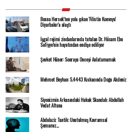
Bosna Hersek'ten yola çıkan 'Filistin Konvoyu'
Diyarbakır'a ulaştı
İşgal rejimi zindanlarında tutulan Dr. Hüsam Ebu
Safiyye’nin hayatından endişe ediliyor
Şevket Hüner: Sonraya Önceyi Anlatamamak
Mehmet Beyhan: S.4443 Kıskacında Doğu Akdeniz
Siyonizmin Arkasındaki Hukuk Skandalı: Abdullah
Vedat Altuna
Abdulaziz Tantik: Unutulmuş Kavramsal
Şemamız…