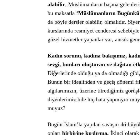
alabilir
, Müslümanların başına gelenleri 
bu maksatla
‘Müslümanların Bugünk
da böyle dersler olabilir, olmalıdır. Siye
kurslarında resmiyet cenderesi sebebiyle 
güzel hizmetler yapanlar var, ancak gene
Kadın sorunu, kadına bakışımız, kadını
sevgi, bunları oluşturan ve dağıtan et
Diğerlerinde olduğu ya da olmadığı gib
Bunun bir idealinden ve geçiş dönemi fı
algılarımızın, üzerine titrediğimiz görüş
diyenlerimiz bile hiç hata yapmıyor muyu
muyuz?
Bugün İslam’la yapılan savaşın iki büyük
onları
birbirine kırdırma.
İkinci olarak 