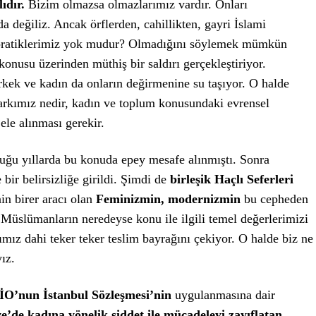
ıdır.
Bizim olmazsa olmazlarımız vardır. Onları
a değiliz. Ancak örflerden, cahillikten, gayri İslami
pratiklerimiz yok mudur? Olmadığını söylemek mümkün
 konusu üzerinden müthiş bir saldırı gerçekleştiriyor.
ek ve kadın da onların değirmenine su taşıyor. O halde
farkımız nedir, kadın ve toplum konusundaki evrensel
ele alınması gerekir.
uğu yıllarda bu konuda epey mesafe alınmıştı. Sonra
bir belirsizliğe girildi. Şimdi de
birleşik Haçlı Seferleri
n birer aracı olan
Feminizmin, modernizmin
bu cepheden
. Müslümanların neredeyse konu ile ilgili temel değerlerimizi
ız dahi teker teker teslim bayrağını çekiyor. O halde biz ne
ız.
O’nun İstanbul Sözleşmesi’nin
uygulanmasına dair
e’de kadına yönelik şiddet ile mücadeleyi zayıflatan