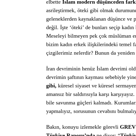
elbette
İslam modern düşünceden farkl
asrileştirmek, öteki gibi olmak durumund
geleneklerden kaynaklanan düşünce ve 
değil. İşte ‘öteki’ de bunları seçip kadın
Meseleyi bilmeyen pek çok müslüman erk
bizim kadın erkek ilişkilerindeki temel 
çizgilerimiz nelerdir? Bunun da yeniden 
İran devriminin henüz İslam devrimi old
devrimin şaftının kayması sebebiyle yine 
gibi,
küresel siyaset ve küresel sermayeni
amansız bir saldırısıyla karşı karşıyayız
bile savunma güçleri kalmadı. Kurumlarım
yapmalıyız, sorusunun cevabını bulmalıy
Bakın, konuyu izlemekle görevli
GREVİ
Türkiye Raporu’nda
ne diyor: “
Türkiy