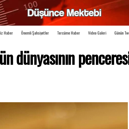
liz Haber
Önemli Şahsiyetler
Tercüme Haber
Video Galeri
Günün Tw
ün dünyasının penceres