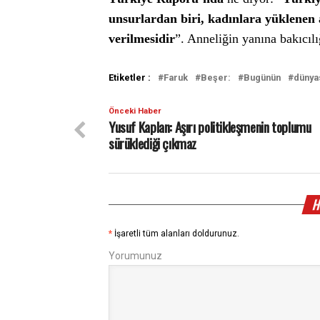
unsurlardan biri, kadınlara yüklenen a
verilmesidir
”. Anneliğin yanına bakıcılı
Etiketler :
Faruk
Beşer:
Bugünün
dünya
Önceki Haber
Yusuf Kaplan: Aşırı politikleşmenin toplumu
sürüklediği çıkmaz
H
*
İşaretli tüm alanları doldurunuz.
Yorumunuz