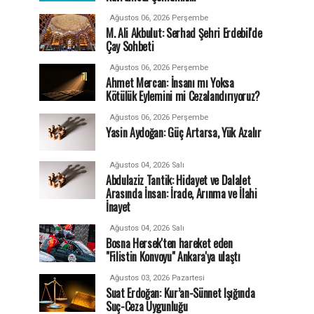
Ağustos 06, 2026 Perşembe
M. Ali Akbulut: Serhad Şehri Erdebil'de
Çay Sohbeti
Ağustos 06, 2026 Perşembe
Ahmet Mercan: İnsanı mı Yoksa
Kötülük Eylemini mi Cezalandırıyoruz?
Ağustos 06, 2026 Perşembe
Yasin Aydoğan: Güç Artarsa, Yük Azalır
Ağustos 04, 2026 Salı
Abdulaziz Tantik: Hidayet ve Dalalet
Arasında İnsan: İrade, Arınma ve İlahi
İnayet
Ağustos 04, 2026 Salı
Bosna Hersek'ten hareket eden
"Filistin Konvoyu" Ankara'ya ulaştı
Ağustos 03, 2026 Pazartesi
Suat Erdoğan: Kur’an-Sünnet Işığında
Suç-Ceza Uygunluğu