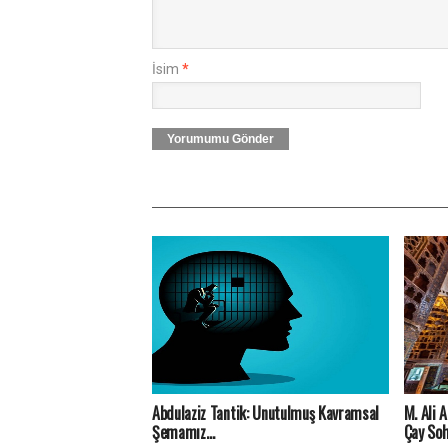
İsim
*
Yorumumu Gönder
Abdulaziz Tantik: Unutulmuş Kavramsal
M. Ali 
Şemamız…
Çay Soh