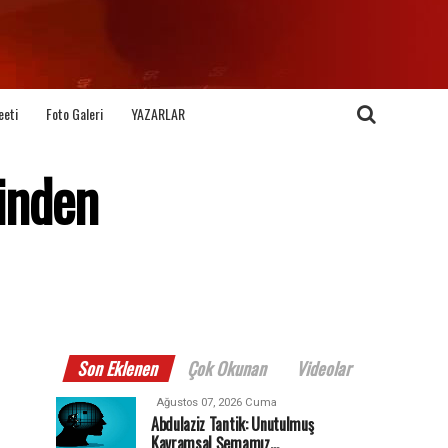
eeti
Foto Galeri
YAZARLAR
inden
Son Eklenen
Çok Okunan
Videolar
Ağustos 07, 2026 Cuma
Abdulaziz Tantik: Unutulmuş
Kavramsal Şemamız…