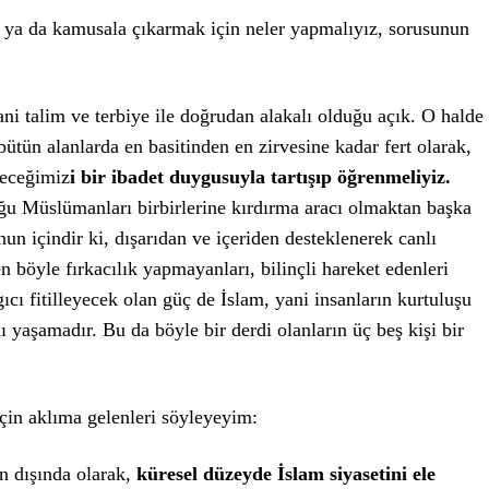
a, ya da kamusala çıkarmak için neler yapmalıyız, sorusunun
ani talim ve terbiye ile doğrudan alakalı olduğu açık. O halde
ütün alanlarda en basitinden en zirvesine kadar fert olarak,
leceğimiz
i bir ibadet duygusuyla tartışıp öğrenmeliyiz.
u Müslümanları birbirlerine kırdırma aracı olmaktan başka
un içindir ki, dışarıdan ve içeriden desteklenerek canlı
en böyle fırkacılık yapmayanları, bilinçli hareket edenleri
gıcı fitilleyecek olan güç de İslam, yani insanların kurtuluşu
 yaşamadır. Bu da böyle bir derdi olanların üç beş kişi bir
çin aklıma gelenleri söyleyeyim:
in dışında olarak,
küresel düzeyde İslam siyasetini ele