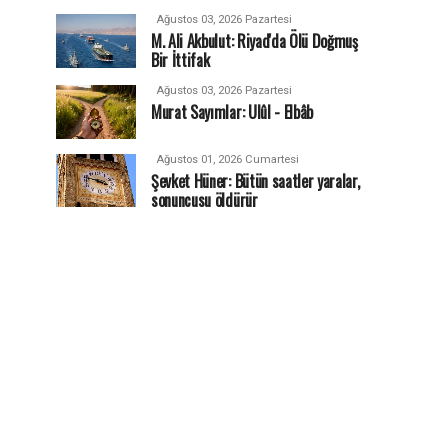
Ağustos 03, 2026 Pazartesi
M. Ali Akbulut: Riyad'da Ölü Doğmuş
Bir İttifak
Ağustos 03, 2026 Pazartesi
Murat Sayımlar: Ulûl - Elbâb
Ağustos 01, 2026 Cumartesi
Şevket Hüner: Bütün saatler yaralar,
sonuncusu öldürür