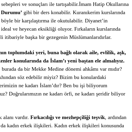
sebepleri ve sonuçları ile tartışabilir.İmam Hatip Okullarına
ü Durumu’
gibi bir ders konabilir. Kuranıkerim kurslarında
r böyle bir karşılaştırma ile okutulabilir. Diyanet’in
ideal ve heyecan eksikliği oluyor. Fırkaların kurslarında
li itibariyle başka bir gezegenin Müslümanlarıdırlar.
n toplumdaki yeri, buna bağlı olarak aile, evlilik, aşk,
kenler konularında da İslam’ı yeni baştan ele almalıyız.
i, burada da bir Mekke Medine dönemi ahkâmı var mıdır?
khından söz edebilir miyiz? Bizim bu konulardaki
lerimizin ne kadarı İslam’dır? Ben bu işi biliyorum
z? Doğrularımızın ne kadarı örfi, ne kadarı şeridir biliyor
 alanı vardır.
Fırkacılığı ve mezhepçiliği teşvik
, ardından
da kadın erkek ilişkileri. Kadın erkek ilişkileri konusunda