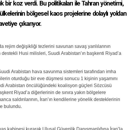
k bir koz verdi. Bu politikaları ile Tahran yönetimi,
ülkelerinin bölgesel kaos projelerine dolaylı yoldan
etiye çıkarıyor.
da rejim değişikliği tezlerini savunan savaş yanlılarının
n destekli Husi milisleri, Suudi Arabistan’ın başkenti Riyad’a
Suudi Arabistan
hava savunma sistemleri tarafından imha
işilerin oturduğu bir eve düşmesi sonucu 1 kişinin yaşamını
. Suudi Arabistan öncülüğündeki koalisyon güçleri Sözcüsü
aşkent Riyad’a diğerlerinin de sınıra yakın bölgelere
nca saldırılarının, İran’ın kendilerine yönelik desteklerinin
e bulundu.
avaş kabinesi kurarak Ulusal Güvenlik Danışmanlığına İran’la