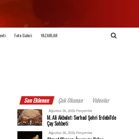
eeti
Foto Galeri
YAZARLAR
Son Eklenen
Çok Okunan
Videolar
Ağustos 06, 2026 Perşembe
M. Ali Akbulut: Serhad Şehri Erdebil'de
Çay Sohbeti
Ağustos 06, 2026 Perşembe