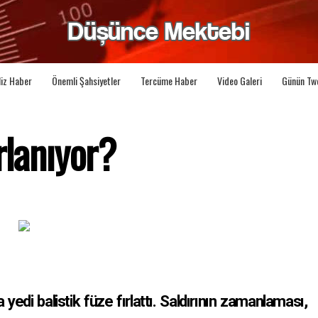
liz Haber
Önemli Şahsiyetler
Tercüme Haber
Video Galeri
Günün Tw
rlanıyor?
a yedi balistik füze fırlattı. Saldırının zamanlaması,