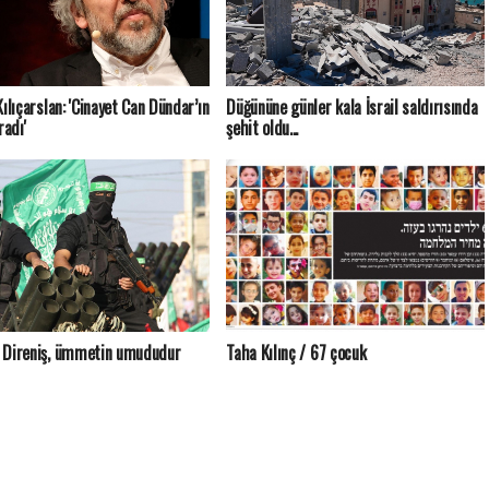
Kılıçarslan: 'Cinayet Can Dündar’ın
Düğününe günler kala İsrail saldırısında
radı'
şehit oldu...
 Direniş, ümmetin umududur
Taha Kılınç / 67 çocuk