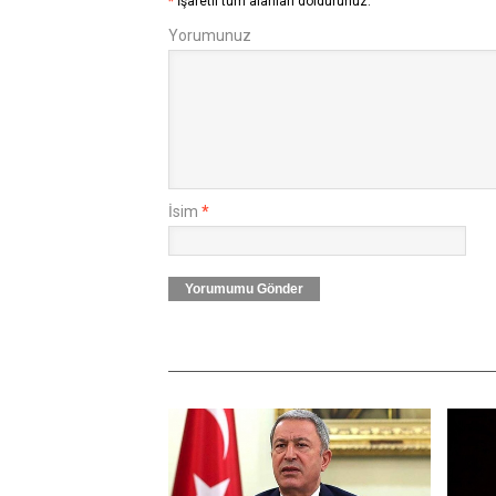
*
İşaretli tüm alanları doldurunuz.
Yorumunuz
İsim
*
Yorumumu Gönder