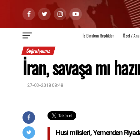
İz Bırakan Replikler
Özel / Ana
Coğrafyamız
İran, savaşa mı hazı
27-03-2018 08:48
Husi milisleri, Yemenden Riyad