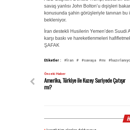
savaş yanlısı John Bolton’u dışişleri bak
konusunda şahin görüşleriyle tanınan bu ik
bekleniyor.
İran destekli Husilerin Yemen’den Suudi Ar
karşı baskı ve hareketlenmeleri hafifletme
ŞAFAK
Etiketler :
İran
savaşa
mı
hazırlanıy
Önceki Haber
Amerika, Türkiye ile Kuzey Suriyede Çatışır
mı?
H