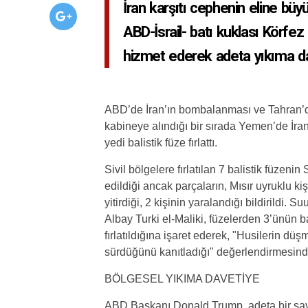
İran karşıtı cephenin eline büyü
ABD-İsrail- batı kuklası Körfez 
hizmet ederek adeta yıkıma dav
ABD
’de İran’ın bombalanması ve
Tahran
’
kabineye alındığı bir sırada
Yemen
’de İra
yedi balistik füze fırlattı.
Sivil bölgelere fırlatılan 7 balistik füzenin
edildiği ancak parçaların, Mısır uyruklu k
yitirdiği, 2 kişinin yaralandığı bildirildi
Albay
Turki el-Maliki
, füzelerden 3’ünün b
fırlatıldığına işaret ederek,
"Husilerin düşma
sürdüğünü kanıtladığı"
değerlendirmesind
BÖLGESEL YIKIMA DAVETİYE
ABD Başkanı
Donald Trump
, adeta bir s