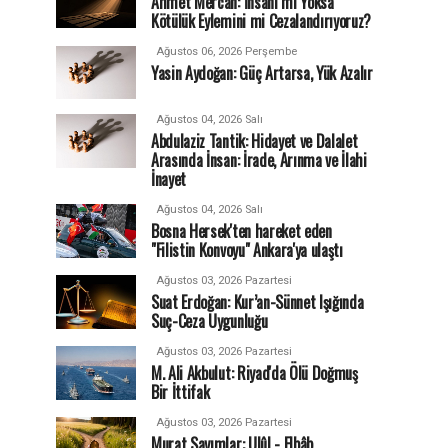
Ahmet Mercan: İnsanı mı Yoksa
Kötülük Eylemini mi Cezalandırıyoruz?
Ağustos 06, 2026 Perşembe
Yasin Aydoğan: Güç Artarsa, Yük Azalır
Ağustos 04, 2026 Salı
Abdulaziz Tantik: Hidayet ve Dalalet
Arasında İnsan: İrade, Arınma ve İlahi
İnayet
Ağustos 04, 2026 Salı
Bosna Hersek'ten hareket eden
"Filistin Konvoyu" Ankara'ya ulaştı
Ağustos 03, 2026 Pazartesi
Suat Erdoğan: Kur’an-Sünnet Işığında
Suç-Ceza Uygunluğu
Ağustos 03, 2026 Pazartesi
M. Ali Akbulut: Riyad'da Ölü Doğmuş
Bir İttifak
Ağustos 03, 2026 Pazartesi
Murat Sayımlar: Ulûl - Elbâb