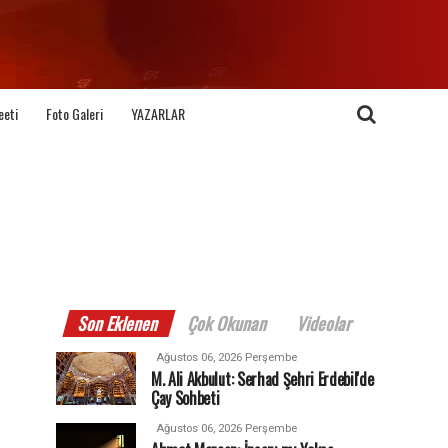
eeti
Foto Galeri
YAZARLAR
Son Eklenen
Çok Okunan
Videolar
Ağustos 06, 2026 Perşembe
M. Ali Akbulut: Serhad Şehri Erdebil'de
Çay Sohbeti
Ağustos 06, 2026 Perşembe