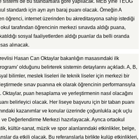
me sistemi de bu standartlara göre yapılacak. MEB yine TEOG
ul standardı için ayrı ayrı baraj puanı olacak. Örneğin A
en öğrenci, internet üzerinden bu akreditasyona sahip istediği
i okul tarafından öğrencinin merkezi sınavda aldığı puana,
katıldığı sosyal faaliyetlerden aldığı puanlar da belli oranda
esas alınacak.
evlisi Hasan Can Oktaylar bakanlığın masasındaki ilk
Programı’ olduğunu belirterek sistemin detaylarını açıkladı. A, B,
l bilimler, meslek liseleri ile teknik liseler için merkezi bir
leştirmede sınav puanına ek olarak öğrencinin performansıyla
irtti. Oktaylar, puan hesaplama ve yerleştirmenin nasıl olacağını
 puanı belirleyici olacak. Her liseye başvuru için bir taban puanı
mındaki kazanımlar ve konular üzerinde çoğunlukla açık uçlu
ve Değerlendirme Merkezi hazırlayacak. Ayrıca ortaokul
ik, kültür-sanat, müzik ve spor alanlarındaki etkinlikler, belge,
slar da etkili olacak. Bu referanslarla birlikte kulüp etkinlikleri,