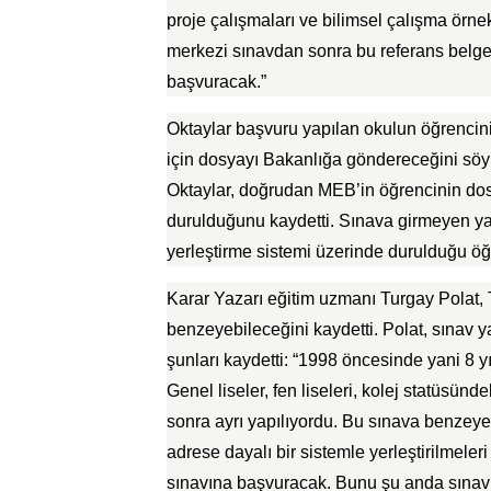
proje çalışmaları ve bilimsel çalışma örne
merkezi sınavdan sonra bu referans belgeler
başvuracak.”
Oktaylar başvuru yapılan okulun öğrencinin
için dosyayı Bakanlığa göndereceğini söyled
Oktaylar, doğrudan MEB’in öğrencinin do
durulduğunu kaydetti. Sınava girmeyen ya
yerleştirme sistemi üzerinde durulduğu öğr
Karar Yazarı eğitim uzmanı Turgay Polat,
benzeyebileceğini kaydetti. Polat, sınav y
şunları kaydetti: “1998 öncesinde yani 8 yı
Genel liseler, fen liseleri, kolej statüsünde
sonra ayrı yapılıyordu. Bu sınava benzeye
adrese dayalı bir sistemle yerleştirilmeleri
sınavına başvuracak. Bunu şu anda sınav