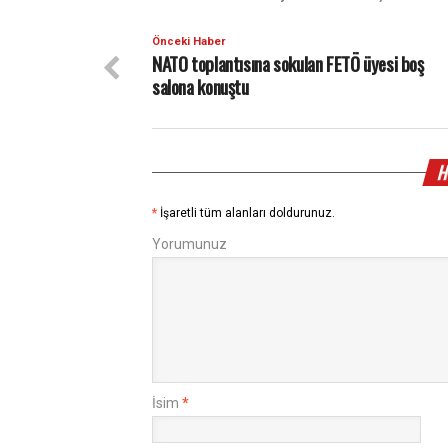
Önceki Haber
NATO toplantısına sokulan FETÖ üyesi boş
salona konuştu
H
*
İşaretli tüm alanları doldurunuz.
Yorumunuz
İsim
*