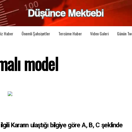
liz Haber
Önemli Şahsiyetler
Tercüme Haber
Video Galeri
Günün Tw
malı model
gili Kararın ulaştığı bilgiye göre A, B, C şeklinde