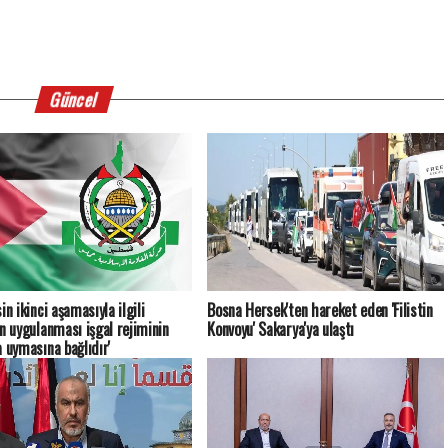
Güncel
in ikinci aşamasıyla ilgili
Bosna Hersek'ten hareket eden 'Filistin
ın uygulanması işgal rejiminin
Konvoyu' Sakarya'ya ulaştı
a uymasına bağlıdır'