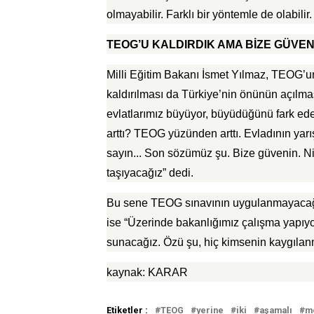
olmayabilir. Farklı bir yöntemle de olabili
TEOG’U KALDIRDIK AMA BİZE GÜVEN
Milli Eğitim Bakanı İsmet Yılmaz, TEOG’un
kaldırılması da Türkiye’nin önünün açılmas
evlatlarımız büyüyor, büyüdüğünü fark ede
arttı? TEOG yüzünden arttı. Evladının yarı
sayın... Son sözümüz şu. Bize güvenin. Niy
taşıyacağız” dedi.
Bu sene TEOG sınavının uygulanmayacağı
ise “Üzerinde bakanlığımız çalışma yapıyo
sunacağız. Özü şu, hiç kimsenin kaygılan
kaynak: KARAR
Etiketler :
TEOG
yerine
iki
aşamalı
m