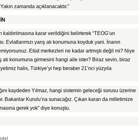
r. Yakın zamanda açıklanacaktır.”
İN
 kaldırılmasına karar verildiğini belirterek “TEOG’un
ı. Evlatlarımızı yarış atı konumuna koyduk yani. İnanın
miyorsunuz. Etüd merkezleri ne kadar artmıştı değil mi? Niye
ş atı konumuna girmesini hangi aile ister? Biraz sevin, biraz
etimiz halis, Türkiye’yi hep beraber 21’nci yüzyıla
nı kaydeden Yılmaz, hangi sistemin geleceği sorusu üzerine
r. Bakanlar Kurulu’na sunacağız. Çıkan kararı da milletimize
masına gerek yok” diye konuştu.
odel