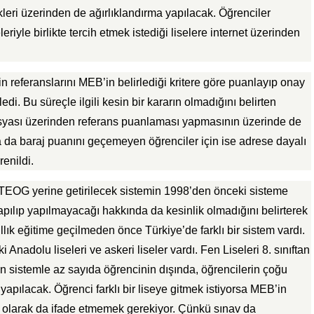
kleri üzerinden de ağırlıklandırma yapılacak. Öğrenciler
iyle birlikte tercih etmek istediği liselere internet üzerinden
 referanslarını MEB’in belirlediği kritere göre puanlayıp onay
i. Bu süreçle ilgili kesin bir kararın olmadığını belirten
syası üzerinden referans puanlaması yapmasının üzerinde de
 da baraj puanını geçemeyen öğrenciler için ise adrese dayalı
enildi.
 TEOG yerine getirilecek sistemin 1998’den önceki sisteme
apılıp yapılmayacağı hakkında da kesinlik olmadığını belirterek
llık eğitime geçilmeden önce Türkiye’de farklı bir sistem vardı.
ki Anadolu liseleri ve askeri liseler vardı. Fen Liseleri 8. sınıftan
n sistemle az sayıda öğrencinin dışında, öğrencilerin çoğu
 yapılacak. Öğrenci farklı bir liseye gitmek istiyorsa MEB’in
 olarak da ifade etmemek gerekiyor. Çünkü sınav da