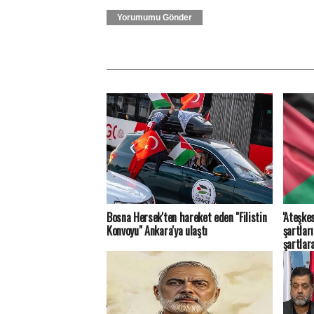
Yorumumu Gönder
Bosna Hersek'ten hareket eden "Filistin
'Ateşkes
Konvoyu" Ankara'ya ulaştı
şartlar
şartlar