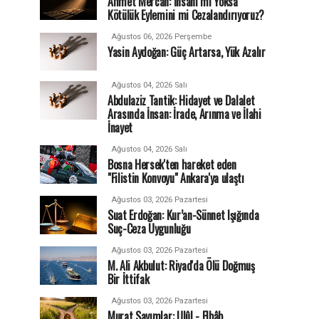
Ahmet Mercan: İnsanı mı Yoksa
Kötülük Eylemini mi Cezalandırıyoruz?
Ağustos 06, 2026 Perşembe
Yasin Aydoğan: Güç Artarsa, Yük Azalır
Ağustos 04, 2026 Salı
Abdulaziz Tantik: Hidayet ve Dalalet
Arasında İnsan: İrade, Arınma ve İlahi
İnayet
Ağustos 04, 2026 Salı
Bosna Hersek'ten hareket eden
"Filistin Konvoyu" Ankara'ya ulaştı
Ağustos 03, 2026 Pazartesi
Suat Erdoğan: Kur’an-Sünnet Işığında
Suç-Ceza Uygunluğu
Ağustos 03, 2026 Pazartesi
M. Ali Akbulut: Riyad'da Ölü Doğmuş
Bir İttifak
Ağustos 03, 2026 Pazartesi
Murat Sayımlar: Ulûl - Elbâb