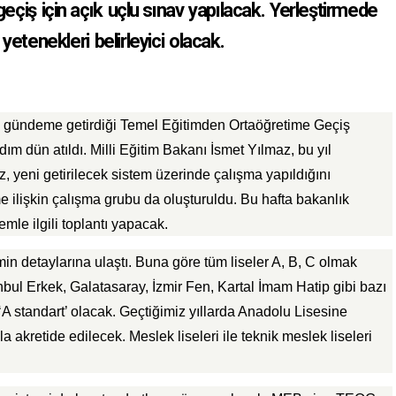
geçiş için açık uçlu sınav yapılacak. Yerleştirmede
 yetenekleri belirleyici olacak.
gündeme getirdiği Temel Eğitimden Ortaöğretime Geçiş
 adım dün atıldı. Milli Eğitim Bakanı İsmet Yılmaz, bu yıl
 yeni getirilecek sistem üzerinde çalışma yapıldığını
me ilişkin çalışma grubu da oluşturuldu. Bu hafta bakanlık
stemle ilgili toplantı yapacak.
min detaylarına ulaştı. Buna göre tüm liseler A, B, C olmak
nbul Erkek, Galatasaray, İzmir Fen, Kartal İmam Hatip gibi bazı
A standart’ olacak. Geçtiğimiz yıllarda Anadolu Lisesine
a akretide edilecek. Meslek liseleri ile teknik meslek liseleri