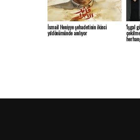
İsmail Heniyye şehadetinin ikinci
'İşgal 
yıldönümünde anılıyor
çekilme
herhang