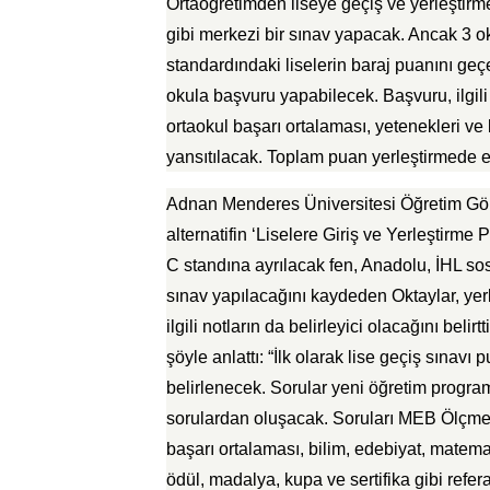
Ortaöğretimden liseye geçiş ve yerleştir
gibi merkezi bir sınav yapacak. Ancak 3 ok
standardındaki liselerin baraj puanını geç
okula başvuru yapabilecek. Başvuru, ilgil
ortaokul başarı ortalaması, yetenekleri ve 
yansıtılacak. Toplam puan yerleştirmede 
Adnan Menderes Üniversitesi Öğretim Gör
alternatifin ‘Liselere Giriş ve Yerleştirme 
C standına ayrılacak fen, Anadolu, İHL sosya
sınav yapılacağını kaydeden Oktaylar, yer
ilgili notların da belirleyici olacağını bel
şöyle anlattı: “İlk olarak lise geçiş sınavı
belirlenecek. Sorular yeni öğretim progra
sorulardan oluşacak. Soruları MEB Ölçme 
başarı ortalaması, bilim, edebiyat, matemat
ödül, madalya, kupa ve sertifika gibi referan