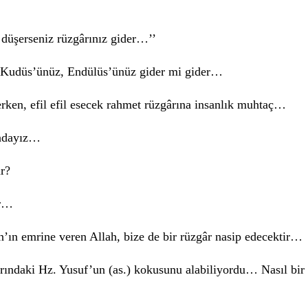
 düşerseniz rüzgârınız gider…’’
 Kudüs’ünüz, Endülüs’ünüz gider mi gider…
erken, efil efil esecek rahmet rüzgârına insanlık muhtaç…
undayız…
r?
âr…
n’ın emrine veren Allah, bize de bir rüzgâr nasip edecektir…
arındaki Hz. Yusuf’un (as.) kokusunu alabiliyordu… Nasıl bir