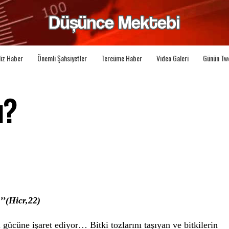
liz Haber
Önemli Şahsiyetler
Tercüme Haber
Video Galeri
Günün Tw
u?
’’(Hicr,22)
cı gücüne işaret ediyor… Bitki tozlarını taşıyan ve bitkilerin