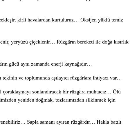
ekleşir, kirli havalardan kurtuluruz… Oksijen yüklü temiz
izlenir, yeryüzü çiçeklenir… Rüzgârın bereketi ile doğa kısırlık
ârın gücü aynı zamanda enerji kaynağıdır…
 tekinin ve toplumunda aşılayıcı rüzgârlara ihtiyacı var…
uhsal çoraklaşmayı sonlandıracak bir rüzgâra muhtacız… Ölü
erimizden yeniden doğmak, tozlarımızdan silkinmek için
yenebiliriz… Sapla samanı ayıran rüzgârdır… Hakla batılı