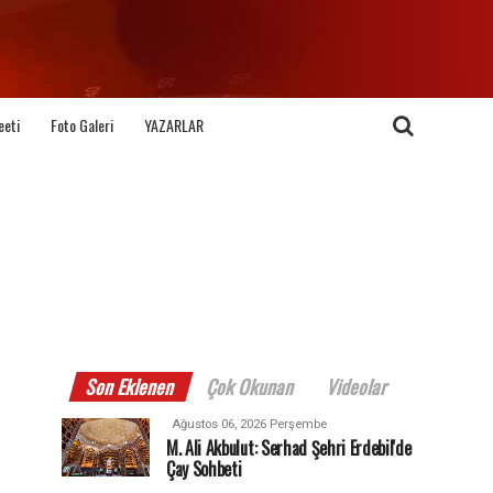
eeti
Foto Galeri
YAZARLAR
Son Eklenen
Çok Okunan
Videolar
Ağustos 06, 2026 Perşembe
M. Ali Akbulut: Serhad Şehri Erdebil'de
Çay Sohbeti