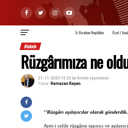
İz Bırakan Replikler
Özel / Ana
Makale
Rüzgârımıza ne old
21-11-2020 14:22
tarihinde yayınlandı.
Yazar:
Ramazan Kayan
‘’Rüzgârı aşılayıcılar olarak gönderdik.
Ayet-i celile rüzgârın taşıyıcı ve aşılayı