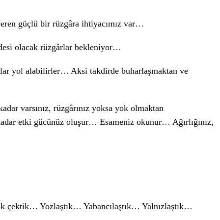
içeren güçlü bir rüzgâra ihtiyacımız var…
desi olacak rüzgârlar bekleniyor…
klar yol alabilirler… Aksi takdirde buharlaşmaktan ve
 kadar varsınız, rüzgârınız yoksa yok olmaktan
kadar etki gücünüz oluşur… Esameniz okunur… Ağırlığınız,
çok çektik… Yozlaştık… Yabancılaştık… Yalnızlaştık…