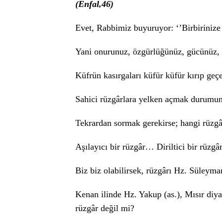
(Enfal,46)
Evet, Rabbimiz buyuruyor: ‘’Birbirinize
Yani onurunuz, özgürlüğünüz, gücünüz,
Küfrün kasırgaları küfür küfür kırıp geç
Sahici rüzgârlara yelken açmak durum
Tekrardan sormak gerekirse; hangi rüzgâ
Aşılayıcı bir rüzgâr… Diriltici bir rüzg
Biz biz olabilirsek, rüzgârı Hz. Süleyma
Kenan ilinde Hz. Yakup (as.), Mısır diy
rüzgâr değil mi?