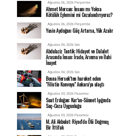
Ağustos 06, 2026 Perşembe
Ahmet Mercan: İnsanı mı Yoksa
Kötülük Eylemini mi Cezalandırıyoruz?
Ağustos 06, 2026 Perşembe
Yasin Aydoğan: Güç Artarsa, Yük Azalır
Ağustos 04, 2026 Salı
Abdulaziz Tantik: Hidayet ve Dalalet
Arasında İnsan: İrade, Arınma ve İlahi
İnayet
Ağustos 04, 2026 Salı
Bosna Hersek'ten hareket eden
"Filistin Konvoyu" Ankara'ya ulaştı
Ağustos 03, 2026 Pazartesi
Suat Erdoğan: Kur’an-Sünnet Işığında
Suç-Ceza Uygunluğu
Ağustos 03, 2026 Pazartesi
M. Ali Akbulut: Riyad'da Ölü Doğmuş
Bir İttifak