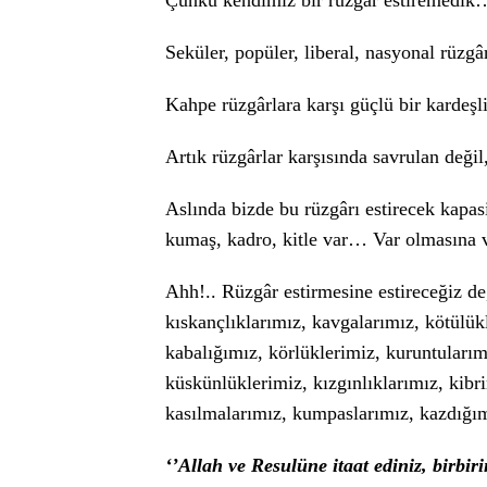
Çünkü kendimiz bir rüzgâr estiremedik
Seküler, popüler, liberal, nasyonal rüzg
Kahpe rüzgârlara karşı güçlü bir kardeş
Artık rüzgârlar karşısında savrulan deği
Aslında bizde bu rüzgârı estirecek kapasite
kumaş, kadro, kitle var… Var olmasına
Ahh!.. Rüzgâr estirmesine estireceğiz d
kıskançlıklarımız, kavgalarımız, kötülükl
kabalığımız, körlüklerimiz, kuruntularım
küskünlüklerimiz, kızgınlıklarımız, kibr
kasılmalarımız, kumpaslarımız, kazdığ
‘’Allah ve Resulüne itaat ediniz, birbir