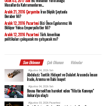
Ocak 03, 2017 Salı
Biz Masallar Yaratacağız
Masallarda Kahramanlarını...
Aralık 21, 2016 Çarşamba
İran Büyük Şeytanla
Beraber Mi?
Aralık 12, 2016 Pazartesi
Bizi Önce Egolarımız Mı
Bölüyor Yoksa Emperyalistler Mi?
Aralık 12, 2016 Pazartesi
Türk Amerikan
politikaları çakışacak mı çatışacak mı?
Son Eklenen
Çok Okunan
Videolar
Ağustos 04, 2026 Salı
Abdulaziz Tantik: Hidayet ve Dalalet Arasında İnsan:
İrade, Arınma ve İlahi İnayet
Ağustos 04, 2026 Salı
Bosna Hersek'ten hareket eden "Filistin Konvoyu"
Ankara'ya ulaştı
Ağustos 03, 2026 Pazartesi