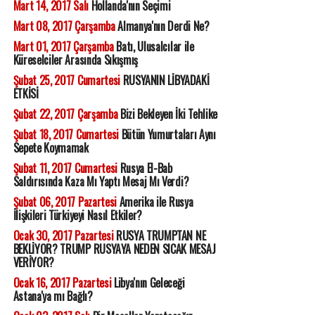
Mart 14, 2017 Salı
Hollanda'nın Seçimi
Mart 08, 2017 Çarşamba
Almanya'nın Derdi Ne?
Mart 01, 2017 Çarşamba
Batı, Ulusalcılar ile
Küreselciler Arasında Sıkışmış
Şubat 25, 2017 Cumartesi
RUSYANIN LİBYADAKİ
ETKİSİ
Şubat 22, 2017 Çarşamba
Bizi Bekleyen İki Tehlike
Şubat 18, 2017 Cumartesi
Bütün Yumurtaları Aynı
Sepete Koymamak
Şubat 11, 2017 Cumartesi
Rusya El-Bab
Saldırısında Kaza Mı Yaptı Mesaj Mı Verdi?
Şubat 06, 2017 Pazartesi
Amerika ile Rusya
İlişkileri Türkiyeyi Nasıl Etkiler?
Ocak 30, 2017 Pazartesi
RUSYA TRUMPTAN NE
BEKLİYOR? TRUMP RUSYAYA NEDEN SICAK MESAJ
VERİYOR?
Ocak 16, 2017 Pazartesi
Libya'nın Geleceği
Astana'ya mı Bağlı?