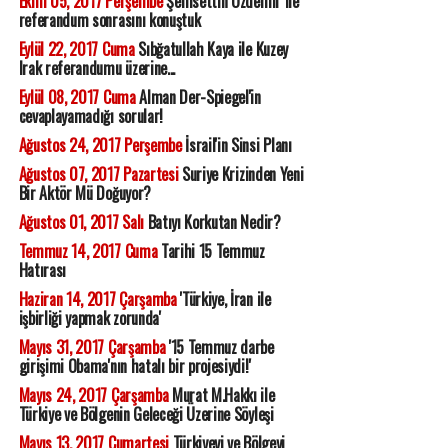
Ekim 05, 2017 Perşembe
Şemsettin Özdemir ile
referandum sonrasını konuştuk
Eylül 22, 2017 Cuma
Sıbğatullah Kaya ile Kuzey
Irak referandumu üzerine...
Eylül 08, 2017 Cuma
Alman Der-Spiegel'in
cevaplayamadığı sorular!
Ağustos 24, 2017 Perşembe
İsrail'in Sinsi Planı
Ağustos 07, 2017 Pazartesi
Suriye Krizinden Yeni
Bir Aktör Mü Doğuyor?
Ağustos 01, 2017 Salı
Batıyı Korkutan Nedir?
Temmuz 14, 2017 Cuma
Tarihi 15 Temmuz
Hatırası
Haziran 14, 2017 Çarşamba
'Türkiye, İran ile
işbirliği yapmak zorunda'
Mayıs 31, 2017 Çarşamba
'15 Temmuz darbe
girişimi Obama'nın hatalı bir projesiydi!'
Mayıs 24, 2017 Çarşamba
Murat M.Hakkı ile
Türkiye ve Bölgenin Geleceği Üzerine Söyleşi
Mayıs 13, 2017 Cumartesi
Türkiyeyi ve Bölgeyi