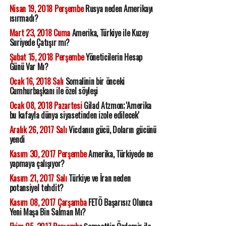
Nisan 19, 2018 Perşembe
Rusya neden Amerikayı
ısırmadı?
Mart 23, 2018 Cuma
Amerika, Türkiye ile Kuzey
Suriyede Çatışır mı?
Şubat 15, 2018 Perşembe
Yöneticilerin Hesap
Günü Var Mı?
Ocak 16, 2018 Salı
Somalinin bir önceki
Cumhurbaşkanı ile özel söyleşi
Ocak 08, 2018 Pazartesi
Gilad Atzmon; 'Amerika
bu kafayla dünya siyasetinden izole edilecek'
Aralık 26, 2017 Salı
Vicdanın gücü, Doların gücünü
yendi
Kasım 30, 2017 Perşembe
Amerika, Türkiyede ne
yapmaya çalışıyor?
Kasım 21, 2017 Salı
Türkiye ve İran neden
potansiyel tehdit?
Kasım 08, 2017 Çarşamba
FETÖ Başarısız Olunca
Yeni Maşa Bin Salman Mı?