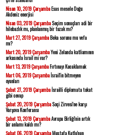
çifte standardı
Nisan 10, 2019 Çarşamba
Esas mesele Doğu
Akdeniz enerjisi
Nisan 03, 2019 Çarşamba
Seçim sonuçları adi bir
hilebazlık mı, planlanmış bir tuzak mı?
Mart 27, 2019 Çarşamba
Beka sorunu mu vefa
mı?
Mart 20, 2019 Çarşamba
Yeni Zelanda katliamının
arkasında İsrail mi var?
Mart 13, 2019 Çarşamba
Fırtınayı Kucaklamak
Mart 06, 2019 Çarşamba
İsrail'in bitmeyen
oyunları
Şubat 27, 2019 Çarşamba
İsrailli diplomata tokat
gibi cevap
Şubat 20, 2019 Çarşamba
Soçi Zirvesi'ne karşı
Varşova Konferansı
Şubat 13, 2019 Çarşamba
Avrupa Birliği'nin artık
bir anlamı kaldı mı?
Şubat 06, 2019 Çarşamba
Mustafa Kutlu'nun