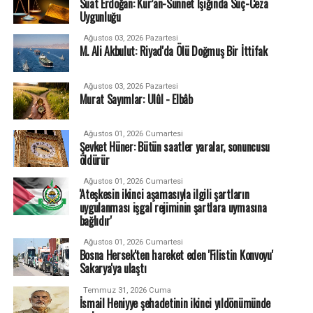
Suat Erdoğan: Kur’an-Sünnet Işığında Suç-Ceza
Uygunluğu
Ağustos 03, 2026 Pazartesi
M. Ali Akbulut: Riyad'da Ölü Doğmuş Bir İttifak
Ağustos 03, 2026 Pazartesi
Murat Sayımlar: Ulûl - Elbâb
Ağustos 01, 2026 Cumartesi
Şevket Hüner: Bütün saatler yaralar, sonuncusu
öldürür
Ağustos 01, 2026 Cumartesi
'Ateşkesin ikinci aşamasıyla ilgili şartların
uygulanması işgal rejiminin şartlara uymasına
bağlıdır'
Ağustos 01, 2026 Cumartesi
Bosna Hersek'ten hareket eden 'Filistin Konvoyu'
Sakarya'ya ulaştı
Temmuz 31, 2026 Cuma
İsmail Heniyye şehadetinin ikinci yıldönümünde