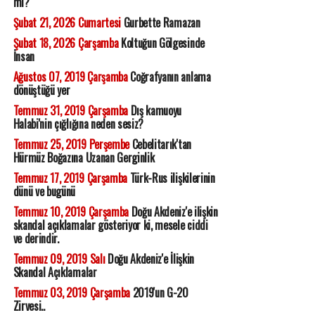
mı?
Şubat 21, 2026 Cumartesi
Gurbette Ramazan
Şubat 18, 2026 Çarşamba
Koltuğun Gölgesinde
İnsan
Ağustos 07, 2019 Çarşamba
Coğrafyanın anlama
dönüştüğü yer
Temmuz 31, 2019 Çarşamba
Dış kamuoyu
Halabi'nin çığlığına neden sesiz?
Temmuz 25, 2019 Perşembe
Cebelitarık'tan
Hürmüz Boğazına Uzanan Gerginlik
Temmuz 17, 2019 Çarşamba
Türk-Rus ilişkilerinin
dünü ve bugünü
Temmuz 10, 2019 Çarşamba
Doğu Akdeniz'e ilişkin
skandal açıklamalar gösteriyor ki, mesele ciddi
ve derindir.
Temmuz 09, 2019 Salı
Doğu Akdeniz'e İlişkin
Skandal Açıklamalar
Temmuz 03, 2019 Çarşamba
2019'un G-20
Zirvesi..