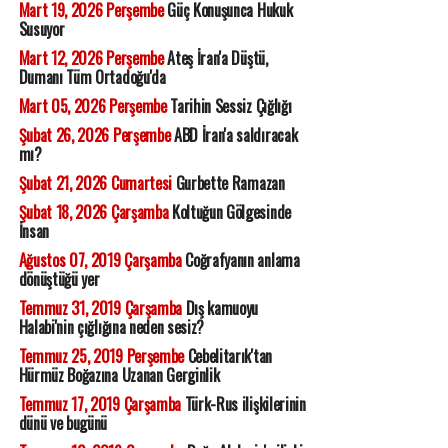
Mart 19, 2026 Perşembe
Güç Konuşunca Hukuk
Susuyor
Mart 12, 2026 Perşembe
Ateş İran'a Düştü,
Dumanı Tüm Ortadoğu'da
Mart 05, 2026 Perşembe
Tarihin Sessiz Çığlığı
Şubat 26, 2026 Perşembe
ABD İran'a saldıracak
mı?
Şubat 21, 2026 Cumartesi
Gurbette Ramazan
Şubat 18, 2026 Çarşamba
Koltuğun Gölgesinde
İnsan
Ağustos 07, 2019 Çarşamba
Coğrafyanın anlama
dönüştüğü yer
Temmuz 31, 2019 Çarşamba
Dış kamuoyu
Halabi'nin çığlığına neden sesiz?
Temmuz 25, 2019 Perşembe
Cebelitarık'tan
Hürmüz Boğazına Uzanan Gerginlik
Temmuz 17, 2019 Çarşamba
Türk-Rus ilişkilerinin
dünü ve bugünü