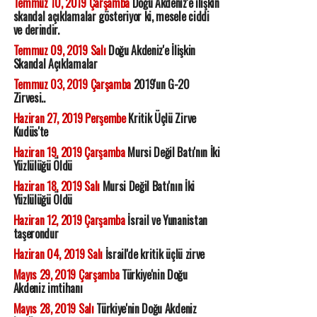
Temmuz 10, 2019 Çarşamba
Doğu Akdeniz'e ilişkin
skandal açıklamalar gösteriyor ki, mesele ciddi
ve derindir.
Temmuz 09, 2019 Salı
Doğu Akdeniz'e İlişkin
Skandal Açıklamalar
Temmuz 03, 2019 Çarşamba
2019'un G-20
Zirvesi..
Haziran 27, 2019 Perşembe
Kritik Üçlü Zirve
Kudüs'te
Haziran 19, 2019 Çarşamba
Mursi Değil Batı'nın İki
Yüzlülüğü Öldü
Haziran 18, 2019 Salı
Mursi Değil Batı'nın İki
Yüzlülüğü Öldü
Haziran 12, 2019 Çarşamba
İsrail ve Yunanistan
taşerondur
Haziran 04, 2019 Salı
İsrail'de kritik üçlü zirve
Mayıs 29, 2019 Çarşamba
Türkiye'nin Doğu
Akdeniz imtihanı
Mayıs 28, 2019 Salı
Türkiye'nin Doğu Akdeniz