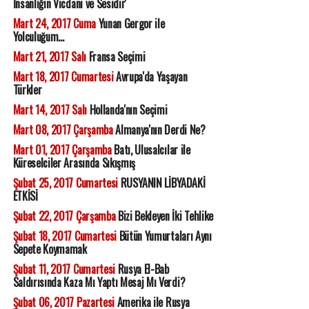
İnsanlığın Vicdanı ve Sesidir'
Mart 24, 2017 Cuma
Yunan Gergor ile
Yolculuğum...
Mart 21, 2017 Salı
Fransa Seçimi
Mart 18, 2017 Cumartesi
Avrupa'da Yaşayan
Türkler
Mart 14, 2017 Salı
Hollanda'nın Seçimi
Mart 08, 2017 Çarşamba
Almanya'nın Derdi Ne?
Mart 01, 2017 Çarşamba
Batı, Ulusalcılar ile
Küreselciler Arasında Sıkışmış
Şubat 25, 2017 Cumartesi
RUSYANIN LİBYADAKİ
ETKİSİ
Şubat 22, 2017 Çarşamba
Bizi Bekleyen İki Tehlike
Şubat 18, 2017 Cumartesi
Bütün Yumurtaları Aynı
Sepete Koymamak
Şubat 11, 2017 Cumartesi
Rusya El-Bab
Saldırısında Kaza Mı Yaptı Mesaj Mı Verdi?
Şubat 06, 2017 Pazartesi
Amerika ile Rusya