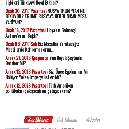
İlişkileri Türkiyeyi Nasıl Etkiler?
Ocak 30, 2017 Pazartesi
RUSYA TRUMPTAN NE
BEKLİYOR? TRUMP RUSYAYA NEDEN SICAK MESAJ
VERİYOR?
Ocak 16, 2017 Pazartesi
Libya'nın Geleceği
Astana'ya mı Bağlı?
Ocak 03, 2017 Salı
Biz Masallar Yaratacağız
Masallarda Kahramanlarını...
Aralık 21, 2016 Çarşamba
İran Büyük Şeytanla
Beraber Mi?
Aralık 12, 2016 Pazartesi
Bizi Önce Egolarımız Mı
Bölüyor Yoksa Emperyalistler Mi?
Aralık 12, 2016 Pazartesi
Türk Amerikan
politikaları çakışacak mı çatışacak mı?
Son Eklenen
Çok Okunan
Videolar