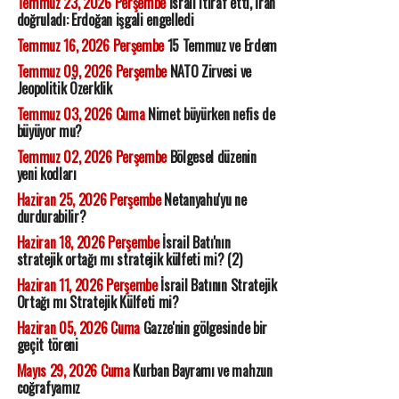
Temmuz 23, 2026 Perşembe
İsrail itiraf etti, İran
doğruladı: Erdoğan işgali engelledi
Temmuz 16, 2026 Perşembe
15 Temmuz ve Erdem
Temmuz 09, 2026 Perşembe
NATO Zirvesi ve
Jeopolitik Özerklik
Temmuz 03, 2026 Cuma
Nimet büyürken nefis de
büyüyor mu?
Temmuz 02, 2026 Perşembe
Bölgesel düzenin
yeni kodları
Haziran 25, 2026 Perşembe
Netanyahu'yu ne
durdurabilir?
Haziran 18, 2026 Perşembe
İsrail Batı'nın
stratejik ortağı mı stratejik külfeti mi? (2)
Haziran 11, 2026 Perşembe
İsrail Batının Stratejik
Ortağı mı Stratejik Külfeti mi?
Haziran 05, 2026 Cuma
Gazze'nin gölgesinde bir
geçit töreni
Mayıs 29, 2026 Cuma
Kurban Bayramı ve mahzun
coğrafyamız