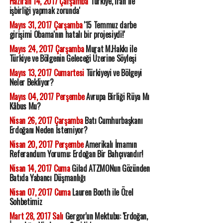
Haziran 14, 2017 Çarşamba
'Türkiye, İran ile
işbirliği yapmak zorunda'
Mayıs 31, 2017 Çarşamba
'15 Temmuz darbe
girişimi Obama'nın hatalı bir projesiydi!'
Mayıs 24, 2017 Çarşamba
Murat M.Hakkı ile
Türkiye ve Bölgenin Geleceği Üzerine Söyleşi
Mayıs 13, 2017 Cumartesi
Türkiyeyi ve Bölgeyi
Neler Bekliyor?
Mayıs 04, 2017 Perşembe
Avrupa Birliği Rüya Mı
Kâbus Mu?
Nisan 26, 2017 Çarşamba
Batı Cumhurbaşkanı
Erdoğanı Neden İstemiyor?
Nisan 20, 2017 Perşembe
Amerikalı İmamın
Referandum Yorumu: Erdoğan Bir Bahçıvandır!
Nisan 14, 2017 Cuma
Gilad ATZMONun Gözünden
Batıda Yabancı Düşmanlığı
Nisan 07, 2017 Cuma
Lauren Booth ile Özel
Sohbetimiz
Mart 28, 2017 Salı
Gergor'un Mektubu: 'Erdoğan,