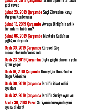
Şubat 27, 2019 Çarşamba
İsrailli diplomata tokat
gibi cevap
Şubat 20, 2019 Çarşamba
Soçi Zirvesi'ne karşı
Varşova Konferansı
Şubat 13, 2019 Çarşamba
Avrupa Birliği'nin artık
bir anlamı kaldı mı?
Şubat 06, 2019 Çarşamba
Mustafa Kutlu'nun
çığlığını duymak
Ocak 30, 2019 Çarşamba
Küresel Güç
mücadelesinde Venezuela
Ocak 23, 2019 Çarşamba
Dışta güçlü olmanın yolu
içten geçer
Ocak 16, 2019 Çarşamba
Güney Çin Denizi'nden
Doğu Akdeniz'e
Ocak 09, 2019 Çarşamba
İsrail'in ifsat edici
oyunları
Ocak 02, 2019 Çarşamba
İsrail'in Suriye oyunları
Aralık 30, 2018 Pazar
Suriye'nin kuzeyinde yeni
oyuna dikkat!