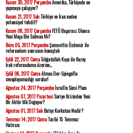
Kasım 30, 2017 Perşembe
Amerika, Türkiyede ne
yapmaya çalışıyor?
Kasım 21, 2017 Salı
Türkiye ve İran neden
potansiyel tehdit?
Kasım 08, 2017 Çarşamba
FETÖ Başarısız Olunca
Yeni Maşa Bin Salman Mı?
Ekim 05, 2017 Perşembe
Şemsettin Özdemir ile
referandum sonrasını konuştuk
Eylül 22, 2017 Cuma
Sıbğatullah Kaya ile Kuzey
Irak referandumu üzerine...
Eylül 08, 2017 Cuma
Alman Der-Spiegel'in
cevaplayamadığı sorular!
Ağustos 24, 2017 Perşembe
İsrail'in Sinsi Planı
Ağustos 07, 2017 Pazartesi
Suriye Krizinden Yeni
Bir Aktör Mü Doğuyor?
Ağustos 01, 2017 Salı
Batıyı Korkutan Nedir?
Temmuz 14, 2017 Cuma
Tarihi 15 Temmuz
Hatırası