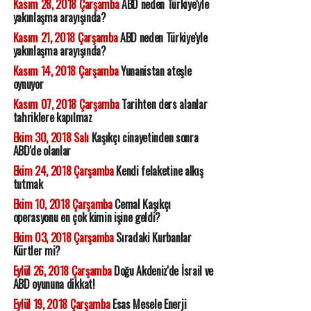
Kasım 28, 2018 Çarşamba
ABD neden Türkiye'yle
yakınlaşma arayışında?
Kasım 21, 2018 Çarşamba
ABD neden Türkiye'yle
yakınlaşma arayışında?
Kasım 14, 2018 Çarşamba
Yunanistan ateşle
oynuyor
Kasım 07, 2018 Çarşamba
Tarihten ders alanlar
tahriklere kapılmaz
Ekim 30, 2018 Salı
Kaşıkçı cinayetinden sonra
ABD'de olanlar
Ekim 24, 2018 Çarşamba
Kendi felaketine alkış
tutmak
Ekim 10, 2018 Çarşamba
Cemal Kaşıkçı
operasyonu en çok kimin işine geldi?
Ekim 03, 2018 Çarşamba
Sıradaki Kurbanlar
Kürtler mi?
Eylül 26, 2018 Çarşamba
Doğu Akdeniz'de İsrail ve
ABD oyununa dikkat!
Eylül 19, 2018 Çarşamba
Esas Mesele Enerji