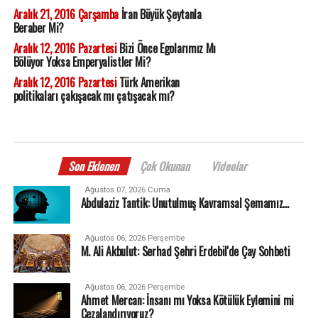
Aralık 21, 2016 Çarşamba
İran Büyük Şeytanla
Beraber Mi?
Aralık 12, 2016 Pazartesi
Bizi Önce Egolarımız Mı
Bölüyor Yoksa Emperyalistler Mi?
Aralık 12, 2016 Pazartesi
Türk Amerikan
politikaları çakışacak mı çatışacak mı?
Son Eklenen
Çok Okunan
Videolar
Ağustos 07, 2026 Cuma
Abdulaziz Tantik: Unutulmuş Kavramsal Şemamız…
Ağustos 06, 2026 Perşembe
M. Ali Akbulut: Serhad Şehri Erdebil'de Çay Sohbeti
Ağustos 06, 2026 Perşembe
Ahmet Mercan: İnsanı mı Yoksa Kötülük Eylemini mi
Cezalandırıyoruz?