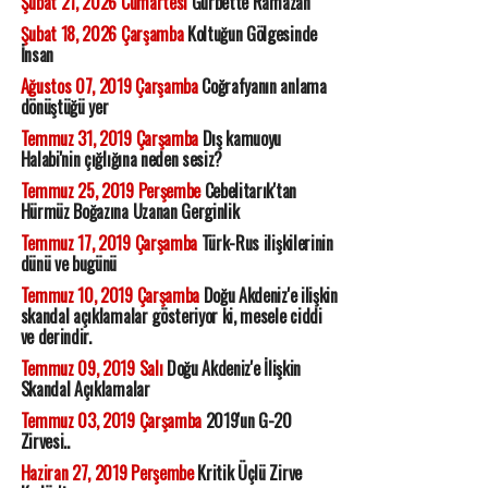
Şubat 21, 2026 Cumartesi
Gurbette Ramazan
Şubat 18, 2026 Çarşamba
Koltuğun Gölgesinde
İnsan
Ağustos 07, 2019 Çarşamba
Coğrafyanın anlama
dönüştüğü yer
Temmuz 31, 2019 Çarşamba
Dış kamuoyu
Halabi'nin çığlığına neden sesiz?
Temmuz 25, 2019 Perşembe
Cebelitarık'tan
Hürmüz Boğazına Uzanan Gerginlik
Temmuz 17, 2019 Çarşamba
Türk-Rus ilişkilerinin
dünü ve bugünü
Temmuz 10, 2019 Çarşamba
Doğu Akdeniz'e ilişkin
skandal açıklamalar gösteriyor ki, mesele ciddi
ve derindir.
Temmuz 09, 2019 Salı
Doğu Akdeniz'e İlişkin
Skandal Açıklamalar
Temmuz 03, 2019 Çarşamba
2019'un G-20
Zirvesi..
Haziran 27, 2019 Perşembe
Kritik Üçlü Zirve