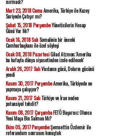
ısırmadı?
Mart 23, 2018 Cuma
Amerika, Türkiye ile Kuzey
Suriyede Çatışır mı?
Şubat 15, 2018 Perşembe
Yöneticilerin Hesap
Günü Var Mı?
Ocak 16, 2018 Salı
Somalinin bir önceki
Cumhurbaşkanı ile özel söyleşi
Ocak 08, 2018 Pazartesi
Gilad Atzmon; 'Amerika
bu kafayla dünya siyasetinden izole edilecek'
Aralık 26, 2017 Salı
Vicdanın gücü, Doların gücünü
yendi
Kasım 30, 2017 Perşembe
Amerika, Türkiyede ne
yapmaya çalışıyor?
Kasım 21, 2017 Salı
Türkiye ve İran neden
potansiyel tehdit?
Kasım 08, 2017 Çarşamba
FETÖ Başarısız Olunca
Yeni Maşa Bin Salman Mı?
Ekim 05, 2017 Perşembe
Şemsettin Özdemir ile
referandum sonrasını konuştuk