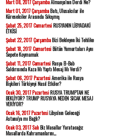
Mart 08, 2017 Çarşamba
Almanya'nın Derdi Ne?
Mart 01, 2017 Çarşamba
Batı, Ulusalcılar ile
Küreselciler Arasında Sıkışmış
Şubat 25, 2017 Cumartesi
RUSYANIN LİBYADAKİ
ETKİSİ
Şubat 22, 2017 Çarşamba
Bizi Bekleyen İki Tehlike
Şubat 18, 2017 Cumartesi
Bütün Yumurtaları Aynı
Sepete Koymamak
Şubat 11, 2017 Cumartesi
Rusya El-Bab
Saldırısında Kaza Mı Yaptı Mesaj Mı Verdi?
Şubat 06, 2017 Pazartesi
Amerika ile Rusya
İlişkileri Türkiyeyi Nasıl Etkiler?
Ocak 30, 2017 Pazartesi
RUSYA TRUMPTAN NE
BEKLİYOR? TRUMP RUSYAYA NEDEN SICAK MESAJ
VERİYOR?
Ocak 16, 2017 Pazartesi
Libya'nın Geleceği
Astana'ya mı Bağlı?
Ocak 03, 2017 Salı
Biz Masallar Yaratacağız
Masallarda Kahramanlarını...