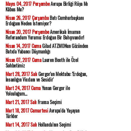
Mayıs 04, 2017 Perşembe
Avrupa Birliği Rüya Mı
Kâbus Mu?
Nisan 26, 2017 Çarşamba
Batı Cumhurbaşkanı
Erdoğanı Neden İstemiyor?
Nisan 20, 2017 Perşembe
Amerikalı İmamın
Referandum Yorumu: Erdoğan Bir Bahçıvandır!
Nisan 14, 2017 Cuma
Gilad ATZMONun Gözünden
Batıda Yabancı Düşmanlığı
Nisan 07, 2017 Cuma
Lauren Booth ile Özel
Sohbetimiz
Mart 28, 2017 Salı
Gergor'un Mektubu: 'Erdoğan,
İnsanlığın Vicdanı ve Sesidir'
Mart 24, 2017 Cuma
Yunan Gergor ile
Yolculuğum...
Mart 21, 2017 Salı
Fransa Seçimi
Mart 18, 2017 Cumartesi
Avrupa'da Yaşayan
Türkler
Mart 14, 2017 Salı
Hollanda'nın Seçimi