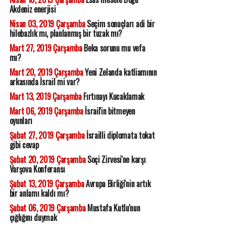
Akdeniz enerjisi
Nisan 03, 2019 Çarşamba
Seçim sonuçları adi bir
hilebazlık mı, planlanmış bir tuzak mı?
Mart 27, 2019 Çarşamba
Beka sorunu mu vefa
mı?
Mart 20, 2019 Çarşamba
Yeni Zelanda katliamının
arkasında İsrail mi var?
Mart 13, 2019 Çarşamba
Fırtınayı Kucaklamak
Mart 06, 2019 Çarşamba
İsrail'in bitmeyen
oyunları
Şubat 27, 2019 Çarşamba
İsrailli diplomata tokat
gibi cevap
Şubat 20, 2019 Çarşamba
Soçi Zirvesi'ne karşı
Varşova Konferansı
Şubat 13, 2019 Çarşamba
Avrupa Birliği'nin artık
bir anlamı kaldı mı?
Şubat 06, 2019 Çarşamba
Mustafa Kutlu'nun
çığlığını duymak