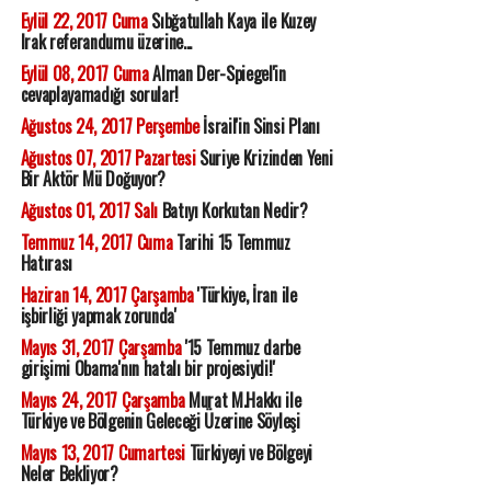
Eylül 22, 2017 Cuma
Sıbğatullah Kaya ile Kuzey
Irak referandumu üzerine...
Eylül 08, 2017 Cuma
Alman Der-Spiegel'in
cevaplayamadığı sorular!
Ağustos 24, 2017 Perşembe
İsrail'in Sinsi Planı
Ağustos 07, 2017 Pazartesi
Suriye Krizinden Yeni
Bir Aktör Mü Doğuyor?
Ağustos 01, 2017 Salı
Batıyı Korkutan Nedir?
Temmuz 14, 2017 Cuma
Tarihi 15 Temmuz
Hatırası
Haziran 14, 2017 Çarşamba
'Türkiye, İran ile
işbirliği yapmak zorunda'
Mayıs 31, 2017 Çarşamba
'15 Temmuz darbe
girişimi Obama'nın hatalı bir projesiydi!'
Mayıs 24, 2017 Çarşamba
Murat M.Hakkı ile
Türkiye ve Bölgenin Geleceği Üzerine Söyleşi
Mayıs 13, 2017 Cumartesi
Türkiyeyi ve Bölgeyi
Neler Bekliyor?