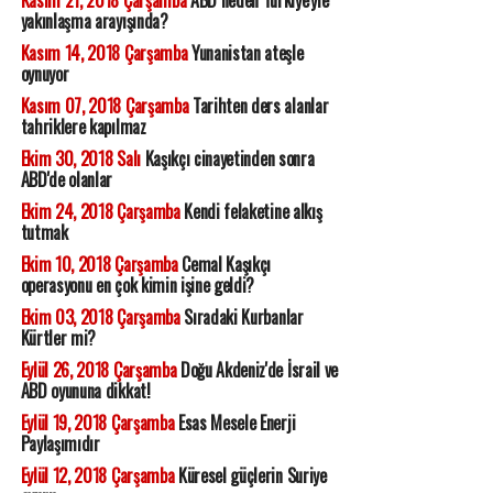
Kasım 21, 2018 Çarşamba
ABD neden Türkiye'yle
yakınlaşma arayışında?
Kasım 14, 2018 Çarşamba
Yunanistan ateşle
oynuyor
Kasım 07, 2018 Çarşamba
Tarihten ders alanlar
tahriklere kapılmaz
Ekim 30, 2018 Salı
Kaşıkçı cinayetinden sonra
ABD'de olanlar
Ekim 24, 2018 Çarşamba
Kendi felaketine alkış
tutmak
Ekim 10, 2018 Çarşamba
Cemal Kaşıkçı
operasyonu en çok kimin işine geldi?
Ekim 03, 2018 Çarşamba
Sıradaki Kurbanlar
Kürtler mi?
Eylül 26, 2018 Çarşamba
Doğu Akdeniz'de İsrail ve
ABD oyununa dikkat!
Eylül 19, 2018 Çarşamba
Esas Mesele Enerji
Paylaşımıdır
Eylül 12, 2018 Çarşamba
Küresel güçlerin Suriye