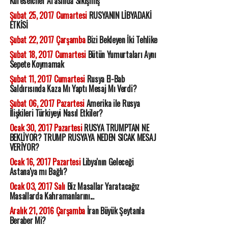
Küreselciler Arasında Sıkışmış
Şubat 25, 2017 Cumartesi
RUSYANIN LİBYADAKİ
ETKİSİ
Şubat 22, 2017 Çarşamba
Bizi Bekleyen İki Tehlike
Şubat 18, 2017 Cumartesi
Bütün Yumurtaları Aynı
Sepete Koymamak
Şubat 11, 2017 Cumartesi
Rusya El-Bab
Saldırısında Kaza Mı Yaptı Mesaj Mı Verdi?
Şubat 06, 2017 Pazartesi
Amerika ile Rusya
İlişkileri Türkiyeyi Nasıl Etkiler?
Ocak 30, 2017 Pazartesi
RUSYA TRUMPTAN NE
BEKLİYOR? TRUMP RUSYAYA NEDEN SICAK MESAJ
VERİYOR?
Ocak 16, 2017 Pazartesi
Libya'nın Geleceği
Astana'ya mı Bağlı?
Ocak 03, 2017 Salı
Biz Masallar Yaratacağız
Masallarda Kahramanlarını...
Aralık 21, 2016 Çarşamba
İran Büyük Şeytanla
Beraber Mi?