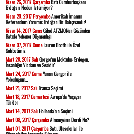
Nisan 26, 2017 Çarşamba
Batı Cumhurbaşkanı
Erdoğanı Neden İstemiyor?
Nisan 20, 2017 Perşembe
Amerikalı İmamın
Referandum Yorumu: Erdoğan Bir Bahçıvandır!
Nisan 14, 2017 Cuma
Gilad ATZMONun Gözünden
Batıda Yabancı Düşmanlığı
Nisan 07, 2017 Cuma
Lauren Booth ile Özel
Sohbetimiz
Mart 28, 2017 Salı
Gergor'un Mektubu: 'Erdoğan,
İnsanlığın Vicdanı ve Sesidir'
Mart 24, 2017 Cuma
Yunan Gergor ile
Yolculuğum...
Mart 21, 2017 Salı
Fransa Seçimi
Mart 18, 2017 Cumartesi
Avrupa'da Yaşayan
Türkler
Mart 14, 2017 Salı
Hollanda'nın Seçimi
Mart 08, 2017 Çarşamba
Almanya'nın Derdi Ne?
Mart 01, 2017 Çarşamba
Batı, Ulusalcılar ile