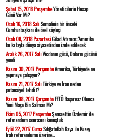
Suriyede Çatışır mı?
Şubat 15, 2018 Perşembe
Yöneticilerin Hesap
Günü Var Mı?
Ocak 16, 2018 Salı
Somalinin bir önceki
Cumhurbaşkanı ile özel söyleşi
Ocak 08, 2018 Pazartesi
Gilad Atzmon; 'Amerika
bu kafayla dünya siyasetinden izole edilecek'
Aralık 26, 2017 Salı
Vicdanın gücü, Doların gücünü
yendi
Kasım 30, 2017 Perşembe
Amerika, Türkiyede ne
yapmaya çalışıyor?
Kasım 21, 2017 Salı
Türkiye ve İran neden
potansiyel tehdit?
Kasım 08, 2017 Çarşamba
FETÖ Başarısız Olunca
Yeni Maşa Bin Salman Mı?
Ekim 05, 2017 Perşembe
Şemsettin Özdemir ile
referandum sonrasını konuştuk
Eylül 22, 2017 Cuma
Sıbğatullah Kaya ile Kuzey
Irak referandumu üzerine...