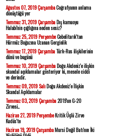
Ağustos 07, 2019 Çarşamba
Coğrafyanın anlama
dönüştüğü yer
Temmuz 31, 2019 Çarşamba
Dış kamuoyu
Halabi'nin çığlığına neden sesiz?
Temmuz 25, 2019 Perşembe
Cebelitarık'tan
Hürmüz Boğazına Uzanan Gerginlik
Temmuz 17, 2019 Çarşamba
Türk-Rus ilişkilerinin
dünü ve bugünü
Temmuz 10, 2019 Çarşamba
Doğu Akdeniz'e ilişkin
skandal açıklamalar gösteriyor ki, mesele ciddi
ve derindir.
Temmuz 09, 2019 Salı
Doğu Akdeniz'e İlişkin
Skandal Açıklamalar
Temmuz 03, 2019 Çarşamba
2019'un G-20
Zirvesi..
Haziran 27, 2019 Perşembe
Kritik Üçlü Zirve
Kudüs'te
Haziran 19, 2019 Çarşamba
Mursi Değil Batı'nın İki
Yüzlülüğü Öldü