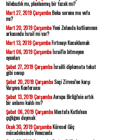
hilebazlık mı, planlanmış bir tuzak mı?
Mart 27, 2019 Çarşamba
Beka sorunu mu vefa
mı?
Mart 20, 2019 Çarşamba
Yeni Zelanda katliamının
arkasında İsrail mi var?
Mart 13, 2019 Çarşamba
Fırtınayı Kucaklamak
Mart 06, 2019 Çarşamba
İsrail'in bitmeyen
oyunları
Şubat 27, 2019 Çarşamba
İsrailli diplomata tokat
gibi cevap
Şubat 20, 2019 Çarşamba
Soçi Zirvesi'ne karşı
Varşova Konferansı
Şubat 13, 2019 Çarşamba
Avrupa Birliği'nin artık
bir anlamı kaldı mı?
Şubat 06, 2019 Çarşamba
Mustafa Kutlu'nun
çığlığını duymak
Ocak 30, 2019 Çarşamba
Küresel Güç
mücadelesinde Venezuela