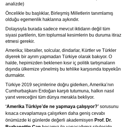
analizde) 
Öncelikle bu başlıklar, Birleşmiş Milletlerin tanımlamış 
olduğu egemenlik haklarına aykırıdır.
Dolaysıyla burada sadece mevcut iktidarın değil tüm 
siyasi partilerin, tüm toplumsal kesimlerin bu duruma itiraz 
etmesi gerekir.
Amerika; liberaller, solcular, dindarlar, Kürtler ve Türkler 
diyerek bir ayrım yapmadan Türkiye olarak bakıyor. O 
halde, hepimizden beklenen kısır iç politik tartışmaların 
dışında ülkemize yönelmiş bu tehlike karşısında topyekûn 
durmaktır.
Türkiye 2019 seçimlerine doğru giderken, Amerika’nın 
Cumhurbaşkanı Erdoğan karşıtı tutumuna, halkın nasıl 
yanıt vereceğini tüm dünya merakla bekliyor.
‘Amerika Türkiye’de ne yapmaya çalışıyor?’
sorusunu
kısaca cevaplamaya çalışırken daha geniş cevabı
önümüzde ki günlerde değerli akademisyen
Prof. Dr.
Burhanettin Can
hocamız ile yapacağımız söyleşide