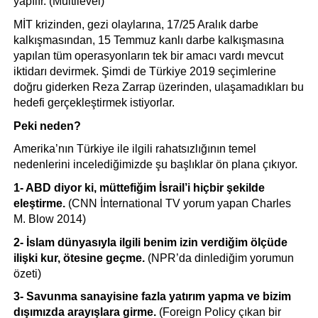
yapılır. (Multilevel)
MİT krizinden, gezi olaylarına, 17/25 Aralık darbe 
kalkışmasından, 15 Temmuz kanlı darbe kalkışmasına 
yapılan tüm operasyonların tek bir amacı vardı mevcut 
iktidarı devirmek. Şimdi de Türkiye 2019 seçimlerine 
doğru giderken Reza Zarrap üzerinden, ulaşamadıkları bu 
hedefi gerçekleştirmek istiyorlar.
Peki neden?
Amerika’nın Türkiye ile ilgili rahatsızlığının temel 
nedenlerini incelediğimizde şu başlıklar ön plana çıkıyor.
1- ABD diyor ki, müttefiğim İsrail’i hiçbir şekilde 
eleştirme.
 (CNN İnternational TV yorum yapan Charles 
M. Blow 2014)
2- İslam dünyasıyla ilgili benim izin verdiğim ölçüde 
ilişki kur, ötesine geçme.
 (NPR’da dinlediğim yorumun 
özeti)
3- Savunma sanayisine fazla yatırım yapma ve bizim 
dışımızda arayışlara girme.
 (Foreign Policy çıkan bir 