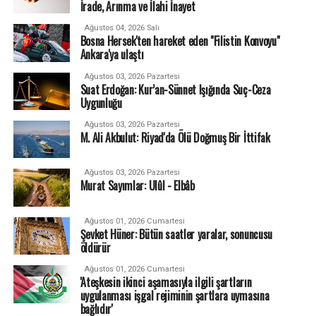
İrade, Arınma ve İlahi İnayet
Ağustos 04, 2026 Salı
Bosna Hersek'ten hareket eden "Filistin Konvoyu"
Ankara'ya ulaştı
Ağustos 03, 2026 Pazartesi
Suat Erdoğan: Kur’an-Sünnet Işığında Suç-Ceza
Uygunluğu
Ağustos 03, 2026 Pazartesi
M. Ali Akbulut: Riyad'da Ölü Doğmuş Bir İttifak
Ağustos 03, 2026 Pazartesi
Murat Sayımlar: Ulûl - Elbâb
Ağustos 01, 2026 Cumartesi
Şevket Hüner: Bütün saatler yaralar, sonuncusu
öldürür
Ağustos 01, 2026 Cumartesi
'Ateşkesin ikinci aşamasıyla ilgili şartların
uygulanması işgal rejiminin şartlara uymasına
bağlıdır'