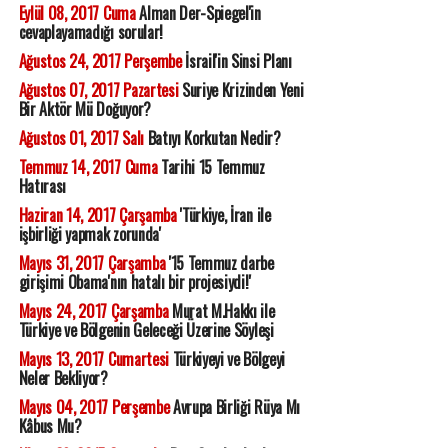
Eylül 08, 2017 Cuma
Alman Der-Spiegel'in
cevaplayamadığı sorular!
Ağustos 24, 2017 Perşembe
İsrail'in Sinsi Planı
Ağustos 07, 2017 Pazartesi
Suriye Krizinden Yeni
Bir Aktör Mü Doğuyor?
Ağustos 01, 2017 Salı
Batıyı Korkutan Nedir?
Temmuz 14, 2017 Cuma
Tarihi 15 Temmuz
Hatırası
Haziran 14, 2017 Çarşamba
'Türkiye, İran ile
işbirliği yapmak zorunda'
Mayıs 31, 2017 Çarşamba
'15 Temmuz darbe
girişimi Obama'nın hatalı bir projesiydi!'
Mayıs 24, 2017 Çarşamba
Murat M.Hakkı ile
Türkiye ve Bölgenin Geleceği Üzerine Söyleşi
Mayıs 13, 2017 Cumartesi
Türkiyeyi ve Bölgeyi
Neler Bekliyor?
Mayıs 04, 2017 Perşembe
Avrupa Birliği Rüya Mı
Kâbus Mu?