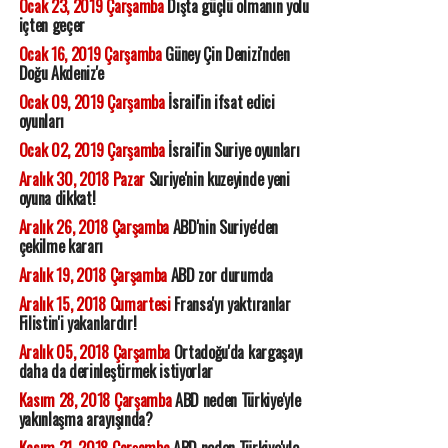
Ocak 23, 2019 Çarşamba
Dışta güçlü olmanın yolu
içten geçer
Ocak 16, 2019 Çarşamba
Güney Çin Denizi'nden
Doğu Akdeniz'e
Ocak 09, 2019 Çarşamba
İsrail'in ifsat edici
oyunları
Ocak 02, 2019 Çarşamba
İsrail'in Suriye oyunları
Aralık 30, 2018 Pazar
Suriye'nin kuzeyinde yeni
oyuna dikkat!
Aralık 26, 2018 Çarşamba
ABD'nin Suriye'den
çekilme kararı
Aralık 19, 2018 Çarşamba
ABD zor durumda
Aralık 15, 2018 Cumartesi
Fransa'yı yaktıranlar
Filistin'i yakanlardır!
Aralık 05, 2018 Çarşamba
Ortadoğu'da kargaşayı
daha da derinleştirmek istiyorlar
Kasım 28, 2018 Çarşamba
ABD neden Türkiye'yle
yakınlaşma arayışında?