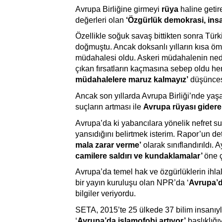
Avrupa Birliğine girmeyi
 rüya
 haline geti
değerleri olan 
‘Özgürlük demokrasi, ins
Özellikle soğuk savaş bittikten sonra Türki
doğmuştu. Ancak doksanlı yılların kısa öm
müdahalesi oldu. Askeri müdahalenin nede
çıkan fırsatların kaçmasına sebep oldu he
müdahalelere maruz kalmayız’
 düşünces
Ancak son yıllarda Avrupa Birliği’nde yaşan
suçların artması ile 
Avrupa rüyası gidere
Avrupa’da ki yabancılara yönelik nefret suç
yansıdığını belirtmek isterim. Rapor’un d
mala zarar verme’
 olarak sınıflandırıldı.
camilere saldırı ve kundaklamalar’ 
öne ç
Avrupa’da temel hak ve özgürlüklerin ihlal
bir yayın kuruluşu olan NPR’da ‘
Avrupa’d
bilgiler veriyordu.
SETA, 2015’te 25 ülkede 37 bilim insanıyla 
‘
Avrupa’da islamofobi artıyor’
 başlıklığ