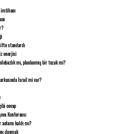
 imtihanı
anı
r?
ği
çifte standardı
 enerjisi
ilebazlık mı, planlanmış bir tuzak mı?
arkasında İsrail mi var?
ı
gibi cevap
rşova Konferansı
ir anlamı kaldı mı?
ını duymak