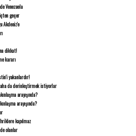
de Venezuela
içten geçer
u Akdeniz'e
rı
na dikkat!
me kararı
stin'i yakanlardır!
ha da derinleştirmek istiyorlar
akınlaşma arayışında?
akınlaşma arayışında?
or
hriklere kapılmaz
de olanlar