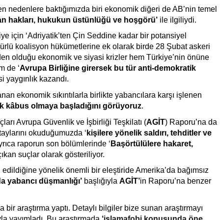
ren nedenlere baktığımızda biri ekonomik diğeri de AB’nin temel 
an hakları, hukukun üstünlüğü ve hoşgörü’
 ile ilgiliydi.
ye için ‘Adriyatik’ten Çin Seddine kadar bir potansiyel 
ürlü koalisyon hükümetlerine ek olarak birde 28 Şubat askeri 
n olduğu ekonomik ve siyasi krizler hem Türkiye’nin önüne 
m de ‘
Avrupa Birliğine girersek bu tür anti-demokratik 
i yaygınlık kazandı.
an ekonomik sıkıntılarla birlikte yabancılara karşı işlenen 
k k
â
bus olmaya başladığını görüyoruz
.
ları Avrupa Güvenlik ve İşbirliği Teşkilatı (
AGİT
) Raporu’na da 
etaylarını okuduğumuzda ‘
kişilere yönelik saldırı, tehditler ve 
 Ayrıca raporun son bölümlerinde ‘
Başörtülülere hakaret, 
ıkan suçlar olarak gösteriliyor.
 edildiğine yönelik önemli bir eleştiride Amerika’da bağımsız 
a yabancı düşmanlığı’
 başlığıyla 
AGİT’
in
Raporu’na benzer 
bir araştırma yaptı. Detaylı bilgiler bize sunan araştırmayı 
ıyla yayımladı. Bu araştırmada
 ‘
islamafobi konusunda öne 