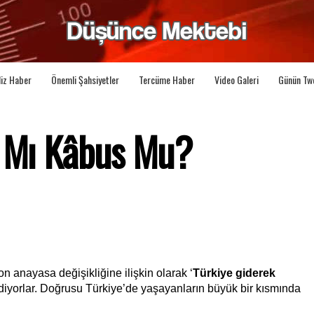
liz Haber
Önemli Şahsiyetler
Tercüme Haber
Video Galeri
Günün Tw
a Mı Kâbus Mu?
on anayasa değişikliğine ilişkin olarak ‘
Türkiye giderek 
 diyorlar. Doğrusu Türkiye’de yaşayanların büyük bir kısmında 