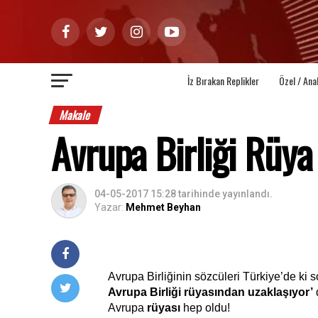
İz Bırakan Replikler
Özel / Ana
Makale
Avrupa Birliği Rüy
04-05-2017 15:28
tarihinde yayınlandı.
Yazar:
Mehmet Beyhan
Avrupa Birliğinin sözcüleri Türkiye’de ki s
Avrupa Birliği rüyasından uzaklaşıyor’
Avrupa 
rüyası 
hep oldu!