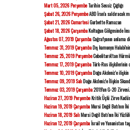
Mart 05, 2026 Perşembe
Tarihin Sessiz Çığlığı
Şubat 26, 2026 Perşembe
ABD İran'a saldıracak m
Şubat 21, 2026 Cumartesi
Gurbette Ramazan
Şubat 18, 2026 Çarşamba
Koltuğun Gölgesinde İns
Ağustos 07, 2019 Çarşamba
Coğrafyanın anlama dö
Temmuz 31, 2019 Çarşamba
Dış kamuoyu Halabi'nin
Temmuz 25, 2019 Perşembe
Cebelitarık'tan Hürmü
Temmuz 17, 2019 Çarşamba
Türk-Rus ilişkilerinin
Temmuz 10, 2019 Çarşamba
Doğu Akdeniz'e ilişkin
Temmuz 09, 2019 Salı
Doğu Akdeniz'e İlişkin Skan
Temmuz 03, 2019 Çarşamba
2019'un G-20 Zirvesi.
Haziran 27, 2019 Perşembe
Kritik Üçlü Zirve Kudüs
Haziran 19, 2019 Çarşamba
Mursi Değil Batı'nın İki
Haziran 18, 2019 Salı
Mursi Değil Batı'nın İki Yüzlü
Haziran 12, 2019 Çarşamba
İsrail ve Yunanistan ta