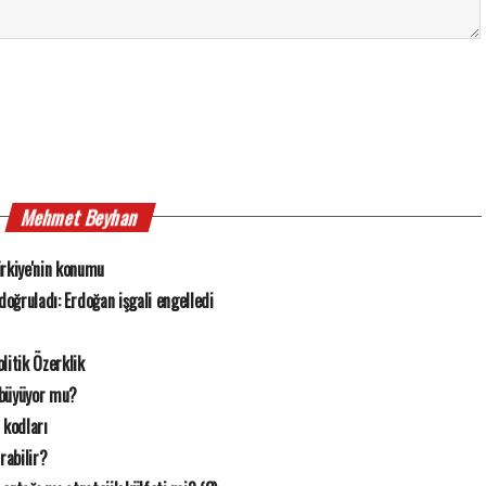
Mehmet Beyhan
rkiye'nin konumu
n doğruladı: Erdoğan işgali engelledi
litik Özerklik
 büyüyor mu?
 kodları
rabilir?