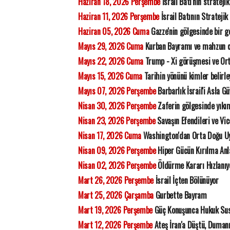
Haziran 18, 2026 Perşembe
İsrail Batı'nın strateji
Haziran 11, 2026 Perşembe
İsrail Batının Stratejik
Haziran 05, 2026 Cuma
Gazze'nin gölgesinde bir ge
Mayıs 29, 2026 Cuma
Kurban Bayramı ve mahzun 
Mayıs 22, 2026 Cuma
Trump - Xi görüşmesi ve Orta
Mayıs 15, 2026 Cuma
Tarihin yönünü kimler belirl
Mayıs 07, 2026 Perşembe
Barbarlık İsrail'i Asla G
Nisan 30, 2026 Perşembe
Zaferin gölgesinde yıkı
Nisan 23, 2026 Perşembe
Savaşın Efendileri ve Vic
Nisan 17, 2026 Cuma
Washington'dan Orta Doğu Uy
Nisan 09, 2026 Perşembe
Hiper Gücün Kırılma Anl
Nisan 02, 2026 Perşembe
Öldürme Kararı Hızlanıyo
Mart 26, 2026 Perşembe
İsrail İçten Bölünüyor
Mart 25, 2026 Çarşamba
Gurbette Bayram
Mart 19, 2026 Perşembe
Güç Konuşunca Hukuk Su
Mart 12, 2026 Perşembe
Ateş İran'a Düştü, Duman