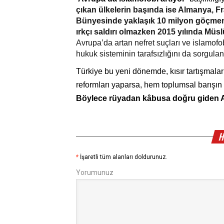
çıkan ülkelerin başında ise Almanya, Fra
Bünyesinde yaklaşık 10 milyon göçmeni
ırkçı saldırı olmazken 2015 yılında Müs
Avrupa’da artan nefret suçları ve islamofob
hukuk sisteminin tarafsızlığını da sorgulanı
Türkiye bu yeni dönemde, kısır tartışmalar
Böylece rüyadan 
k
â
busa doğru giden Av
H
*
İşaretli tüm alanları doldurunuz.
Yorumunuz