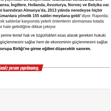
nsa, İngiltere, Hollanda, Avusturya, Norveç ve Belçika var. 
 barındıran Almanya’da, 2013 yılında neredeyse hiçbir 
lümanlara yönelik 155 saldırı meydana geldi’ 
diyor. Raporda; 
ik saldırılar karşısında yeterli önlemlerin alınmaması kıtada 
r hale getirdiğine dikkat çekiyor.
 yerine temel hak ve özgürlükleri esas alarak gereken hukuki 
reformları yaparsa, hem toplumsal barışın güçlenmesini sağlar hem de ekonominin güçlenmesini sağlar. 
rupa Birliği’ne girme eğilimi düşecektir sanırım.
enüz yorum yapılmamış.