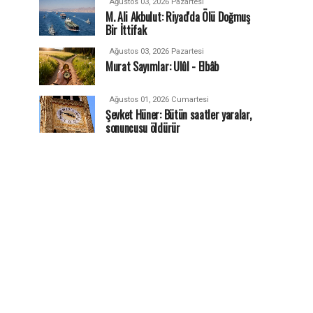
Ağustos 03, 2026 Pazartesi
M. Ali Akbulut: Riyad'da Ölü Doğmuş
Bir İttifak
Ağustos 03, 2026 Pazartesi
Murat Sayımlar: Ulûl - Elbâb
Ağustos 01, 2026 Cumartesi
Şevket Hüner: Bütün saatler yaralar,
sonuncusu öldürür