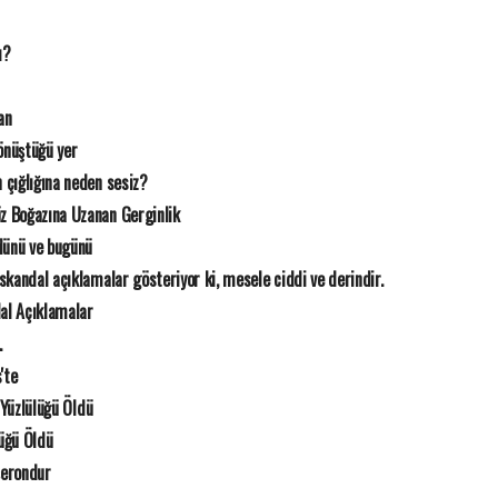
ı?
an
nüştüğü yer
 çığlığına neden sesiz?
z Boğazına Uzanan Gerginlik
 dünü ve bugünü
 skandal açıklamalar gösteriyor ki, mesele ciddi ve derindir.
dal Açıklamalar
.
'te
 Yüzlülüğü Öldü
lüğü Öldü
şerondur