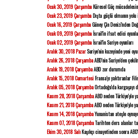
Ocak 30, 2019 Çarşamba
Küresel Güç mücadelesin
Ocak 23, 2019 Çarşamba
Dışta güçlü olmanın yolu 
Ocak 16, 2019 Çarşamba
Güney Çin Denizi'nden Doğ
Ocak 09, 2019 Çarşamba
İsrail'in ifsat edici oyunla
Ocak 02, 2019 Çarşamba
İsrail'in Suriye oyunları
Aralık 30, 2018 Pazar
Suriye'nin kuzeyinde yeni oyu
Aralık 26, 2018 Çarşamba
ABD'nin Suriye'den çekil
Aralık 19, 2018 Çarşamba
ABD zor durumda
Aralık 15, 2018 Cumartesi
Fransa'yı yaktıranlar Fili
Aralık 05, 2018 Çarşamba
Ortadoğu'da kargaşayı da
Kasım 28, 2018 Çarşamba
ABD neden Türkiye'yle y
Kasım 21, 2018 Çarşamba
ABD neden Türkiye'yle y
Kasım 14, 2018 Çarşamba
Yunanistan ateşle oynuy
Kasım 07, 2018 Çarşamba
Tarihten ders alanlar ta
Ekim 30, 2018 Salı
Kaşıkçı cinayetinden sonra ABD'