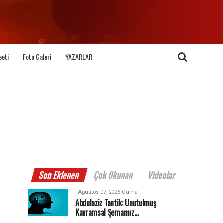
eeti
Foto Galeri
YAZARLAR
Son Eklenen
Çok Okunan
Videolar
Ağustos 07, 2026 Cuma
Abdulaziz Tantik: Unutulmuş
Kavramsal Şemamız…