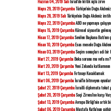
Haziran 04, 2019 Salı
İsrail'de kritik üçlü zirve
Mayıs 29, 2019 Çarşamba
Türkiye'nin Doğu Akdeniz
Mayıs 28, 2019 Salı
Türkiye'nin Doğu Akdeniz imtih
Mayıs 22, 2019 Çarşamba
ABD ne yapmaya çalışıyo
Mayıs 15, 2019 Çarşamba
Küresel siyasetin gelece
Nisan 17, 2019 Çarşamba
Sevilen Başkana Batı'nın 
Nisan 10, 2019 Çarşamba
Esas mesele Doğu Akdeniz
Nisan 03, 2019 Çarşamba
Seçim sonuçları adi bir h
Mart 27, 2019 Çarşamba
Beka sorunu mu vefa mı?
Mart 20, 2019 Çarşamba
Yeni Zelanda katliamının 
Mart 13, 2019 Çarşamba
Fırtınayı Kucaklamak
Mart 06, 2019 Çarşamba
İsrail'in bitmeyen oyunlar
Şubat 27, 2019 Çarşamba
İsrailli diplomata tokat 
Şubat 20, 2019 Çarşamba
Soçi Zirvesi'ne karşı Va
Şubat 13, 2019 Çarşamba
Avrupa Birliği'nin artık b
Şubat 06, 2019 Çarşamba
Mustafa Kutlu'nun çığlığ