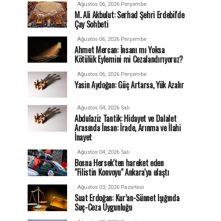
Ağustos 06, 2026 Perşembe
M. Ali Akbulut: Serhad Şehri Erdebil'de
Çay Sohbeti
Ağustos 06, 2026 Perşembe
Ahmet Mercan: İnsanı mı Yoksa
Kötülük Eylemini mi Cezalandırıyoruz?
Ağustos 06, 2026 Perşembe
Yasin Aydoğan: Güç Artarsa, Yük Azalır
Ağustos 04, 2026 Salı
Abdulaziz Tantik: Hidayet ve Dalalet
Arasında İnsan: İrade, Arınma ve İlahi
İnayet
Ağustos 04, 2026 Salı
Bosna Hersek'ten hareket eden
"Filistin Konvoyu" Ankara'ya ulaştı
Ağustos 03, 2026 Pazartesi
Suat Erdoğan: Kur’an-Sünnet Işığında
Suç-Ceza Uygunluğu