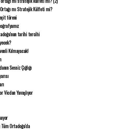
k ortağı mı stratejik külfeti mi? (2)
 Ortağı mı Stratejik Külfeti mi?
çit töreni
coğrafyamız
doğu'nun tarihi tercihi
eyecek?
üvenli Kılmayacak!
m
danın Sessiz Çığlığı
arısı
arı
r Vicdan Yavaşlıyor
suyor
ı Tüm Ortadoğu'da