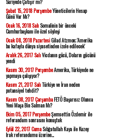
Suriyede Çatışır mı?
Şubat 15, 2018 Perşembe
Yöneticilerin Hesap
Günü Var Mı?
Ocak 16, 2018 Salı
Somalinin bir önceki
Cumhurbaşkanı ile özel söyleşi
Ocak 08, 2018 Pazartesi
Gilad Atzmon; 'Amerika
bu kafayla dünya siyasetinden izole edilecek'
Aralık 26, 2017 Salı
Vicdanın gücü, Doların gücünü
yendi
Kasım 30, 2017 Perşembe
Amerika, Türkiyede ne
yapmaya çalışıyor?
Kasım 21, 2017 Salı
Türkiye ve İran neden
potansiyel tehdit?
Kasım 08, 2017 Çarşamba
FETÖ Başarısız Olunca
Yeni Maşa Bin Salman Mı?
Ekim 05, 2017 Perşembe
Şemsettin Özdemir ile
referandum sonrasını konuştuk
Eylül 22, 2017 Cuma
Sıbğatullah Kaya ile Kuzey
Irak referandumu üzerine...