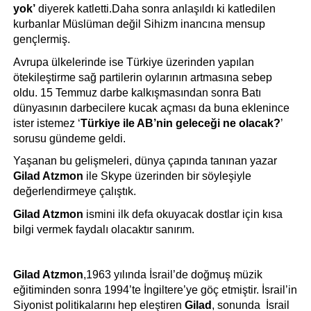
yok’
 diyerek katletti.Daha sonra anlaşıldı ki katledilen 
kurbanlar Müslüman değil Sihizm inancına mensup 
gençlermiş. 
Avrupa ülkelerinde ise Türkiye üzerinden yapılan 
ötekileştirme sağ partilerin oylarının artmasına sebep 
oldu. 15 Temmuz darbe kalkışmasından sonra Batı 
dünyasının darbecilere kucak açması 
da 
buna eklenince 
ister istemez ‘
Türkiye ile AB’nin geleceği ne olacak?
’ 
sorusu gündeme geldi.
Yaşanan bu gelişmeleri, dünya çapında tanınan yazar 
Gilad Atzmon 
ile Skype üzerinden bir söyleşiyle 
değerlendirmeye çalıştık.
Gilad Atzmon
 ismini ilk defa okuyacak dostlar için kısa 
bilgi vermek faydalı olacaktır sanırım.
Gilad Atzmon
,1963 yılında İsrail’de doğmuş müzik 
eğitiminden sonra 1994’te İngiltere’ye göç etmiştir. İsrail’in 
Siyonist politikalarını hep eleştiren 
Gilad
, sonunda  İsrail 