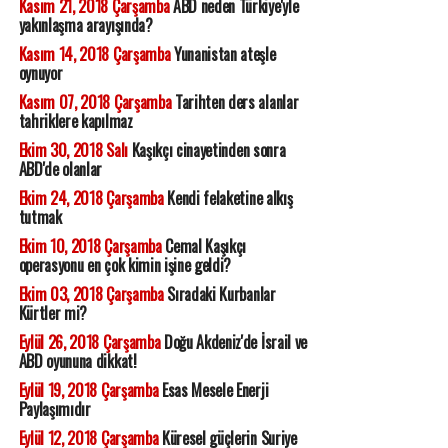
Kasım 21, 2018 Çarşamba
ABD neden Türkiye'yle
yakınlaşma arayışında?
Kasım 14, 2018 Çarşamba
Yunanistan ateşle
oynuyor
Kasım 07, 2018 Çarşamba
Tarihten ders alanlar
tahriklere kapılmaz
Ekim 30, 2018 Salı
Kaşıkçı cinayetinden sonra
ABD'de olanlar
Ekim 24, 2018 Çarşamba
Kendi felaketine alkış
tutmak
Ekim 10, 2018 Çarşamba
Cemal Kaşıkçı
operasyonu en çok kimin işine geldi?
Ekim 03, 2018 Çarşamba
Sıradaki Kurbanlar
Kürtler mi?
Eylül 26, 2018 Çarşamba
Doğu Akdeniz'de İsrail ve
ABD oyununa dikkat!
Eylül 19, 2018 Çarşamba
Esas Mesele Enerji
Paylaşımıdır
Eylül 12, 2018 Çarşamba
Küresel güçlerin Suriye