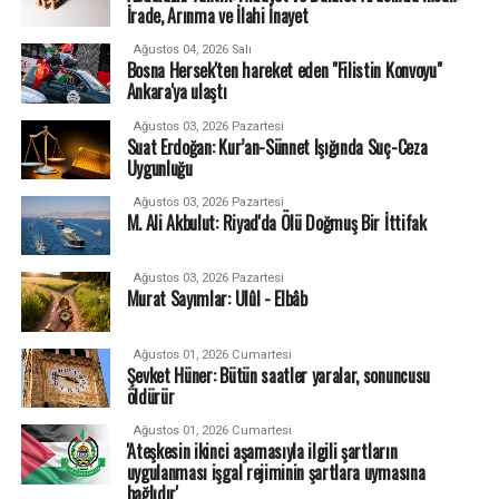
İrade, Arınma ve İlahi İnayet
Ağustos 04, 2026 Salı
Bosna Hersek'ten hareket eden "Filistin Konvoyu"
Ankara'ya ulaştı
Ağustos 03, 2026 Pazartesi
Suat Erdoğan: Kur’an-Sünnet Işığında Suç-Ceza
Uygunluğu
Ağustos 03, 2026 Pazartesi
M. Ali Akbulut: Riyad'da Ölü Doğmuş Bir İttifak
Ağustos 03, 2026 Pazartesi
Murat Sayımlar: Ulûl - Elbâb
Ağustos 01, 2026 Cumartesi
Şevket Hüner: Bütün saatler yaralar, sonuncusu
öldürür
Ağustos 01, 2026 Cumartesi
'Ateşkesin ikinci aşamasıyla ilgili şartların
uygulanması işgal rejiminin şartlara uymasına
bağlıdır'