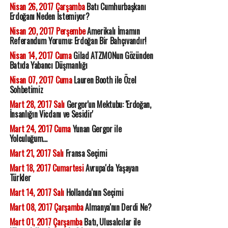
Nisan 26, 2017 Çarşamba
Batı Cumhurbaşkanı
Erdoğanı Neden İstemiyor?
Nisan 20, 2017 Perşembe
Amerikalı İmamın
Referandum Yorumu: Erdoğan Bir Bahçıvandır!
Nisan 14, 2017 Cuma
Gilad ATZMONun Gözünden
Batıda Yabancı Düşmanlığı
Nisan 07, 2017 Cuma
Lauren Booth ile Özel
Sohbetimiz
Mart 28, 2017 Salı
Gergor'un Mektubu: 'Erdoğan,
İnsanlığın Vicdanı ve Sesidir'
Mart 24, 2017 Cuma
Yunan Gergor ile
Yolculuğum...
Mart 21, 2017 Salı
Fransa Seçimi
Mart 18, 2017 Cumartesi
Avrupa'da Yaşayan
Türkler
Mart 14, 2017 Salı
Hollanda'nın Seçimi
Mart 08, 2017 Çarşamba
Almanya'nın Derdi Ne?
Mart 01, 2017 Çarşamba
Batı, Ulusalcılar ile