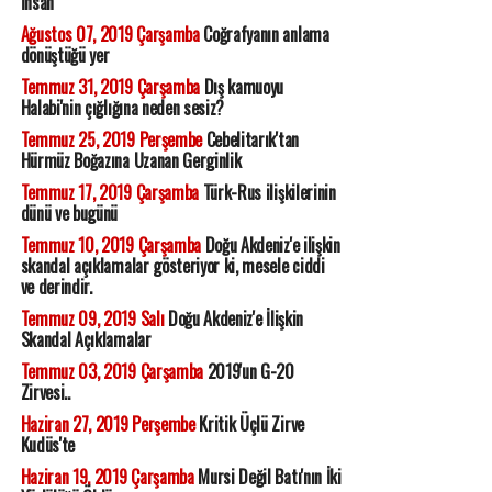
İnsan
Ağustos 07, 2019 Çarşamba
Coğrafyanın anlama
dönüştüğü yer
Temmuz 31, 2019 Çarşamba
Dış kamuoyu
Halabi'nin çığlığına neden sesiz?
Temmuz 25, 2019 Perşembe
Cebelitarık'tan
Hürmüz Boğazına Uzanan Gerginlik
Temmuz 17, 2019 Çarşamba
Türk-Rus ilişkilerinin
dünü ve bugünü
Temmuz 10, 2019 Çarşamba
Doğu Akdeniz'e ilişkin
skandal açıklamalar gösteriyor ki, mesele ciddi
ve derindir.
Temmuz 09, 2019 Salı
Doğu Akdeniz'e İlişkin
Skandal Açıklamalar
Temmuz 03, 2019 Çarşamba
2019'un G-20
Zirvesi..
Haziran 27, 2019 Perşembe
Kritik Üçlü Zirve
Kudüs'te
Haziran 19, 2019 Çarşamba
Mursi Değil Batı'nın İki