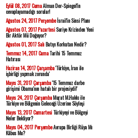
Eylül 08, 2017 Cuma
Alman Der-Spiegel'in
cevaplayamadığı sorular!
Ağustos 24, 2017 Perşembe
İsrail'in Sinsi Planı
Ağustos 07, 2017 Pazartesi
Suriye Krizinden Yeni
Bir Aktör Mü Doğuyor?
Ağustos 01, 2017 Salı
Batıyı Korkutan Nedir?
Temmuz 14, 2017 Cuma
Tarihi 15 Temmuz
Hatırası
Haziran 14, 2017 Çarşamba
'Türkiye, İran ile
işbirliği yapmak zorunda'
Mayıs 31, 2017 Çarşamba
'15 Temmuz darbe
girişimi Obama'nın hatalı bir projesiydi!'
Mayıs 24, 2017 Çarşamba
Murat M.Hakkı ile
Türkiye ve Bölgenin Geleceği Üzerine Söyleşi
Mayıs 13, 2017 Cumartesi
Türkiyeyi ve Bölgeyi
Neler Bekliyor?
Mayıs 04, 2017 Perşembe
Avrupa Birliği Rüya Mı
Kâbus Mu?