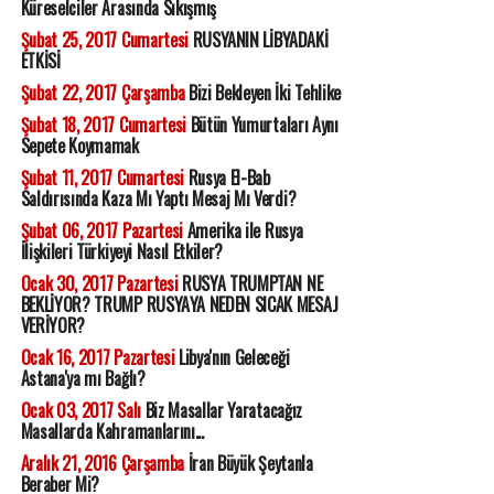
Küreselciler Arasında Sıkışmış
Şubat 25, 2017 Cumartesi
RUSYANIN LİBYADAKİ
ETKİSİ
Şubat 22, 2017 Çarşamba
Bizi Bekleyen İki Tehlike
Şubat 18, 2017 Cumartesi
Bütün Yumurtaları Aynı
Sepete Koymamak
Şubat 11, 2017 Cumartesi
Rusya El-Bab
Saldırısında Kaza Mı Yaptı Mesaj Mı Verdi?
Şubat 06, 2017 Pazartesi
Amerika ile Rusya
İlişkileri Türkiyeyi Nasıl Etkiler?
Ocak 30, 2017 Pazartesi
RUSYA TRUMPTAN NE
BEKLİYOR? TRUMP RUSYAYA NEDEN SICAK MESAJ
VERİYOR?
Ocak 16, 2017 Pazartesi
Libya'nın Geleceği
Astana'ya mı Bağlı?
Ocak 03, 2017 Salı
Biz Masallar Yaratacağız
Masallarda Kahramanlarını...
Aralık 21, 2016 Çarşamba
İran Büyük Şeytanla
Beraber Mi?