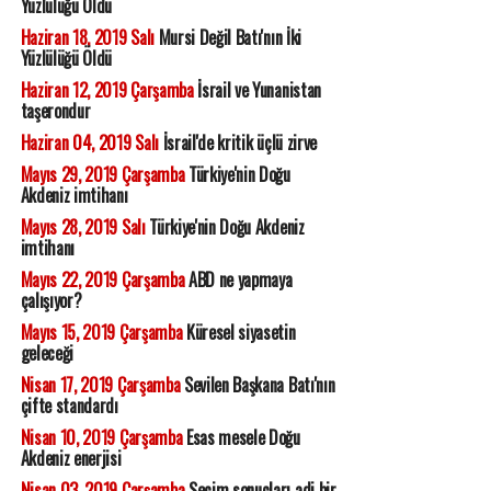
Yüzlülüğü Öldü
Haziran 18, 2019 Salı
Mursi Değil Batı'nın İki
Yüzlülüğü Öldü
Haziran 12, 2019 Çarşamba
İsrail ve Yunanistan
taşerondur
Haziran 04, 2019 Salı
İsrail'de kritik üçlü zirve
Mayıs 29, 2019 Çarşamba
Türkiye'nin Doğu
Akdeniz imtihanı
Mayıs 28, 2019 Salı
Türkiye'nin Doğu Akdeniz
imtihanı
Mayıs 22, 2019 Çarşamba
ABD ne yapmaya
çalışıyor?
Mayıs 15, 2019 Çarşamba
Küresel siyasetin
geleceği
Nisan 17, 2019 Çarşamba
Sevilen Başkana Batı'nın
çifte standardı
Nisan 10, 2019 Çarşamba
Esas mesele Doğu
Akdeniz enerjisi
Nisan 03, 2019 Çarşamba
Seçim sonuçları adi bir