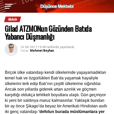
Makale
Gilad ATZMONun Gözünden Batıda
Yabancı Düşmanlığı
14-04-2017 19:48
tarihinde yayınlandı.
Yazar:
Mehmet Beyhan
Birçok ülke vatandaşı kendi ülkelerinde yaşayamadıkları 
temel hak ve özgürlükleri Batı’da yaşamak hayaliyle 
ülkelerini terk edip Batı’nın çeşitli ülkelerine sığındılar. 
Ancak son yıllarda giderek artan azınlık ve göçmen 
karşıtlığı oldukça tehlikeli boyutlara ulaştı. Gün geçmiyor 
ki yeni bir saldırıya maruz kalmasınlar. Yaklaşık bundan 
bir ay önce Şikago’da beyaz bir Amerikalı Hindistan asıllı 
iki genç vatandaşı 
‘defolun burada müslümanlara yer 