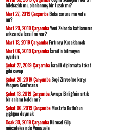
hilebazlık mı, planlanmış bir tuzak mı?
Mart 27, 2019 Çarşamba
Beka sorunu mu vefa
mı?
Mart 20, 2019 Çarşamba
Yeni Zelanda katliamının
arkasında İsrail mi var?
Mart 13, 2019 Çarşamba
Fırtınayı Kucaklamak
Mart 06, 2019 Çarşamba
İsrail'in bitmeyen
oyunları
Şubat 27, 2019 Çarşamba
İsrailli diplomata tokat
gibi cevap
Şubat 20, 2019 Çarşamba
Soçi Zirvesi'ne karşı
Varşova Konferansı
Şubat 13, 2019 Çarşamba
Avrupa Birliği'nin artık
bir anlamı kaldı mı?
Şubat 06, 2019 Çarşamba
Mustafa Kutlu'nun
çığlığını duymak
Ocak 30, 2019 Çarşamba
Küresel Güç
mücadelesinde Venezuela