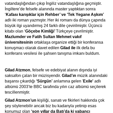
vatandaşlığından çıkıp İngiliz vatandaşlığına geçmiştir. 
İngiltere’de felsefe alanında master yaptıktan sonra 
‘
Kafası karışıklar için Rehber’ ve ‘Tek Yegane Aşkım’ 
adlı iki roman yazmıştır. Her iki romanı da dünya çapında 
büyük ilgi uyandırmış 24 farklı dile çevirilmiştir. Üçüncü 
kitabı olan ‘
Göçebe Kimliği’ 
Türkçeye çevrilmiştir. 
Mazlumder ve Fatih Sultan Mehmet vakıf 
üniversitesinin 
ortaklaşa organize ettiği bir konferansa 
konuşmacı olarak davet edilen 
Gilad
 ile
 ilk defa bu 
konferans vesilesi ile şahsen tanışma imkanı buldum.
Gilad Atzmon
, felsefe ve edebiyat alanın dışında iyi 
saksafon çalan bir müzisyendir. 
Gilad’ın
 müzik alanındaki 
başarısı çıkardığı
 ‘Sürgün’
 anlamına gelen '
Exile'
 adlı 
albümü 2003’te BBC tarafında yılın caz albümü seçilerek 
tescillenmiştir.
Gilad Atzmon’un 
kişiliği, sanatı ve fikirleri hakkında çok 
şey söylenebilir ancak biz bu kadarıyla yetinip esas 
konumuz olan 
‘son yıllar da Batı’da ki yabancı 