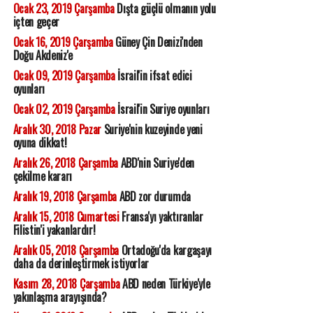
Ocak 23, 2019 Çarşamba
Dışta güçlü olmanın yolu
içten geçer
Ocak 16, 2019 Çarşamba
Güney Çin Denizi'nden
Doğu Akdeniz'e
Ocak 09, 2019 Çarşamba
İsrail'in ifsat edici
oyunları
Ocak 02, 2019 Çarşamba
İsrail'in Suriye oyunları
Aralık 30, 2018 Pazar
Suriye'nin kuzeyinde yeni
oyuna dikkat!
Aralık 26, 2018 Çarşamba
ABD'nin Suriye'den
çekilme kararı
Aralık 19, 2018 Çarşamba
ABD zor durumda
Aralık 15, 2018 Cumartesi
Fransa'yı yaktıranlar
Filistin'i yakanlardır!
Aralık 05, 2018 Çarşamba
Ortadoğu'da kargaşayı
daha da derinleştirmek istiyorlar
Kasım 28, 2018 Çarşamba
ABD neden Türkiye'yle
yakınlaşma arayışında?