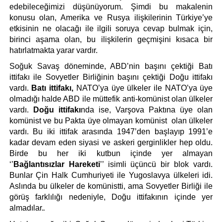
edebileceğimizi düşünüyorum. Şimdi bu makalenin 
konusu olan, Amerika ve Rusya ilişkilerinin Türkiye’ye 
etkisinin ne olacağı ile ilgili soruya cevap bulmak için, 
birinci aşama olan, bu ilişkilerin geçmişini kısaca bir 
hatırlatmakta yarar vardır.
Soğuk Savaş döneminde, ABD’nin başını çektiği Batı 
ittifakı ile Sovyetler Birliğinin başını çektiği Doğu ittifakı 
vardı. 
Batı ittifakı,
 NATO’ya üye ülkeler ile NATO’ya üye 
olmadığı halde ABD ile müttefik anti-komünist olan ülkeler 
vardı. 
Doğu ittifakı
nda ise, Varşova Paktına üye olan 
komünist ve bu Pakta üye olmayan komünist  olan ülkeler 
vardı. Bu iki ittifak arasında 1947’den başlayıp 1991’e 
kadar devam eden siyasi ve askeri gerginlikler hep oldu. 
Birde bu her iki kutbun içinde yer almayan 
‘’
Bağlantısızlar Hareketi
’’ isimli üçüncü bir blok vardı. 
Bunlar Çin Halk Cumhuriyeti ile Yugoslavya ülkeleri idi. 
Aslında bu ülkeler de komünistti, ama Sovyetler Birliği ile 
görüş farklılığı nedeniyle, Doğu ittifakının içinde yer 
almadılar.