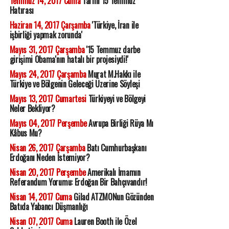
Temmuz 14, 2017 Cuma
Tarihi 15 Temmuz
Hatırası
Haziran 14, 2017 Çarşamba
'Türkiye, İran ile
işbirliği yapmak zorunda'
Mayıs 31, 2017 Çarşamba
'15 Temmuz darbe
girişimi Obama'nın hatalı bir projesiydi!'
Mayıs 24, 2017 Çarşamba
Murat M.Hakkı ile
Türkiye ve Bölgenin Geleceği Üzerine Söyleşi
Mayıs 13, 2017 Cumartesi
Türkiyeyi ve Bölgeyi
Neler Bekliyor?
Mayıs 04, 2017 Perşembe
Avrupa Birliği Rüya Mı
Kâbus Mu?
Nisan 26, 2017 Çarşamba
Batı Cumhurbaşkanı
Erdoğanı Neden İstemiyor?
Nisan 20, 2017 Perşembe
Amerikalı İmamın
Referandum Yorumu: Erdoğan Bir Bahçıvandır!
Nisan 14, 2017 Cuma
Gilad ATZMONun Gözünden
Batıda Yabancı Düşmanlığı
Nisan 07, 2017 Cuma
Lauren Booth ile Özel