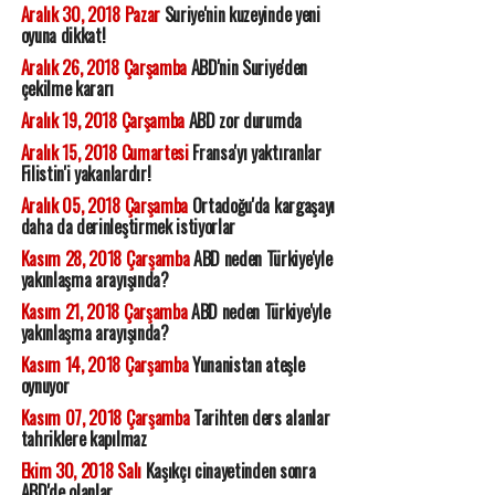
Aralık 30, 2018 Pazar
Suriye'nin kuzeyinde yeni
oyuna dikkat!
Aralık 26, 2018 Çarşamba
ABD'nin Suriye'den
çekilme kararı
Aralık 19, 2018 Çarşamba
ABD zor durumda
Aralık 15, 2018 Cumartesi
Fransa'yı yaktıranlar
Filistin'i yakanlardır!
Aralık 05, 2018 Çarşamba
Ortadoğu'da kargaşayı
daha da derinleştirmek istiyorlar
Kasım 28, 2018 Çarşamba
ABD neden Türkiye'yle
yakınlaşma arayışında?
Kasım 21, 2018 Çarşamba
ABD neden Türkiye'yle
yakınlaşma arayışında?
Kasım 14, 2018 Çarşamba
Yunanistan ateşle
oynuyor
Kasım 07, 2018 Çarşamba
Tarihten ders alanlar
tahriklere kapılmaz
Ekim 30, 2018 Salı
Kaşıkçı cinayetinden sonra
ABD'de olanlar