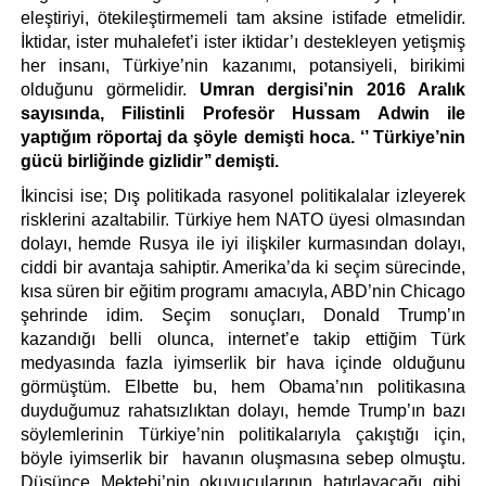
eleştiriyi, ötekileştirmemeli tam aksine istifade etmelidir. 
İktidar, ister muhalefet’i ister iktidar’ı destekleyen yetişmiş 
her insanı, Türkiye’nin kazanımı, potansiyeli, birikimi 
olduğunu görmelidir. 
Umran dergisi’nin 2016 Aralık 
sayısında, Filistinli Profesör Hussam Adwin ile 
yaptığım röportaj da şöyle demişti hoca. ‘’ Türkiye’nin 
gücü birliğinde gizlidir’’ demişti. 
İkincisi ise; Dış politikada rasyonel politikalalar izleyerek 
risklerini azaltabilir. Türkiye hem NATO üyesi olmasından 
dolayı, hemde Rusya ile iyi ilişkiler kurmasından dolayı, 
ciddi bir avantaja sahiptir. Amerika’da ki seçim sürecinde, 
kısa süren bir eğitim programı amacıyla, ABD’nin Chicago 
şehrinde idim. Seçim sonuçları, Donald Trump’ın 
kazandığı belli olunca, internet’e takip ettiğim Türk 
medyasında fazla iyimserlik bir hava içinde olduğunu 
görmüştüm. Elbette bu, hem Obama’nın politikasına 
duyduğumuz rahatsızlıktan dolayı, hemde Trump’ın bazı 
söylemlerinin Türkiye’nin politikalarıyla çakıştığı için, 
böyle iyimserlik bir  havanın oluşmasına sebep olmuştu. 
Düşünce Mektebi’nin okuyucularının hatırlayacağı gibi, 