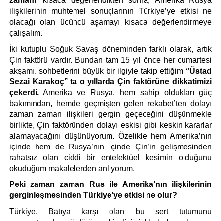
zamanı’
 kısaca değerlendikten sonra, Amerika Rusya 
ilişkilerinin muhtemel sonuçlarının Türkiye’ye etkisi ne 
olacağı olan ücüncü aşamayı kısaca değerlendirmeye 
çalışalım.
İki kutuplu Soğuk Savaş döneminden farklı olarak, artık 
Çin faktörü vardır. Bundan tam 15 yıl önce her cumartesi 
akşamı, sohbetlerini büyük bir ilgiyle takip ettiğim 
‘’Üstad 
Sezai Karakoç’’ ta o yıllarda Çin faktörüne dikkatimizi 
çekerdi.
 Amerika ve Rusya, hem sahip oldukları güç 
bakımından, hemde geçmişten gelen rekabet’ten dolayı 
zaman zaman ilişkileri gergin geçeceğini düşünmekle 
birlikte, Çin faktöründen dolayı eskisi gibi keskin kararlar 
alamayacağını düşünüyorum. Özelikle hem Amerika’nın 
içinde hem de Rusya’nın içinde Çin’in gelişmesinden 
rahatsız olan ciddi bir entelektüel kesimin olduğunu 
okuduğum makalelerden anlıyorum. 
Peki zaman zaman Rus ile Amerika’nın ilişkilerinin 
gerginleşmesinden Türkiye’ye etkisi ne olur?
Türkiye, Batıya karşı olan bu sert tutumunu 