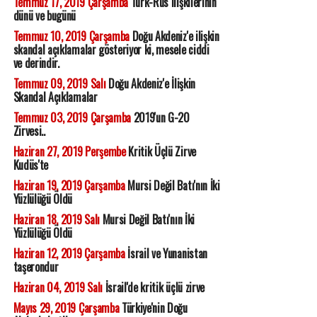
Temmuz 17, 2019 Çarşamba
Türk-Rus ilişkilerinin
dünü ve bugünü
Temmuz 10, 2019 Çarşamba
Doğu Akdeniz'e ilişkin
skandal açıklamalar gösteriyor ki, mesele ciddi
ve derindir.
Temmuz 09, 2019 Salı
Doğu Akdeniz'e İlişkin
Skandal Açıklamalar
Temmuz 03, 2019 Çarşamba
2019'un G-20
Zirvesi..
Haziran 27, 2019 Perşembe
Kritik Üçlü Zirve
Kudüs'te
Haziran 19, 2019 Çarşamba
Mursi Değil Batı'nın İki
Yüzlülüğü Öldü
Haziran 18, 2019 Salı
Mursi Değil Batı'nın İki
Yüzlülüğü Öldü
Haziran 12, 2019 Çarşamba
İsrail ve Yunanistan
taşerondur
Haziran 04, 2019 Salı
İsrail'de kritik üçlü zirve
Mayıs 29, 2019 Çarşamba
Türkiye'nin Doğu