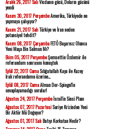
Aralık 26, 2017 Salı
Vicdanın gücü, Doların gücünü
yendi
Kasım 30, 2017 Perşembe
Amerika, Türkiyede ne
yapmaya çalışıyor?
Kasım 21, 2017 Salı
Türkiye ve İran neden
potansiyel tehdit?
Kasım 08, 2017 Çarşamba
FETÖ Başarısız Olunca
Yeni Maşa Bin Salman Mı?
Ekim 05, 2017 Perşembe
Şemsettin Özdemir ile
referandum sonrasını konuştuk
Eylül 22, 2017 Cuma
Sıbğatullah Kaya ile Kuzey
Irak referandumu üzerine...
Eylül 08, 2017 Cuma
Alman Der-Spiegel'in
cevaplayamadığı sorular!
Ağustos 24, 2017 Perşembe
İsrail'in Sinsi Planı
Ağustos 07, 2017 Pazartesi
Suriye Krizinden Yeni
Bir Aktör Mü Doğuyor?
Ağustos 01, 2017 Salı
Batıyı Korkutan Nedir?