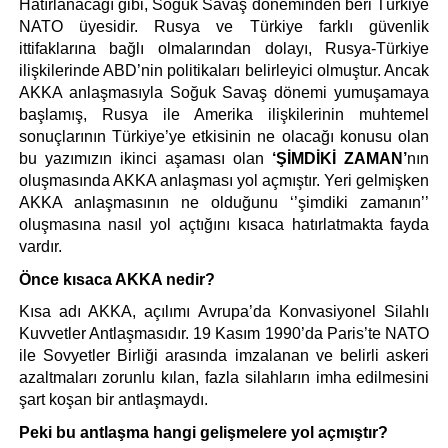
Hatırlanacağı gibi, Soğuk Savaş döneminden beri Türkiye 
NATO üyesidir. Rusya ve Türkiye farklı güvenlik 
ittifaklarına bağlı olmalarından dolayı, Rusya-Türkiye 
ilişkilerinde ABD’nin politikaları belirleyici olmuştur. Ancak 
AKKA anlaşmasıyla Soğuk Savaş dönemi yumuşamaya 
başlamış, Rusya ile Amerika ilişkilerinin muhtemel 
sonuçlarının Türkiye’ye etkisinin ne olacağı konusu olan 
bu yazımızın ikinci aşaması olan 
‘ŞİMDİKİ ZAMAN’
nın 
oluşmasında AKKA anlaşması yol açmıştır. Yeri gelmişken 
AKKA anlaşmasının ne olduğunu ‘’şimdiki zamanın’’ 
oluşmasına nasıl yol açtığını kısaca hatırlatmakta fayda 
vardır. 
Önce kısaca AKKA nedir?
Kısa adı AKKA, açılımı Avrupa’da Konvasiyonel Silahlı 
Kuvvetler Antlaşmasıdır. 19 Kasım 1990’da Paris’te NATO 
ile Sovyetler Birliği arasında imzalanan ve belirli askeri 
azaltmaları zorunlu kılan, fazla silahların imha edilmesini 
şart koşan bir antlaşmaydı. 
Peki bu antlaşma hangi gelişmelere yol açmıştır?