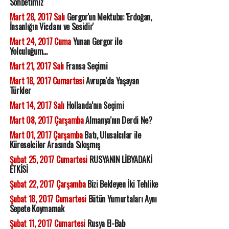
Sohbetimiz
Mart 28, 2017 Salı
Gergor'un Mektubu: 'Erdoğan,
İnsanlığın Vicdanı ve Sesidir'
Mart 24, 2017 Cuma
Yunan Gergor ile
Yolculuğum...
Mart 21, 2017 Salı
Fransa Seçimi
Mart 18, 2017 Cumartesi
Avrupa'da Yaşayan
Türkler
Mart 14, 2017 Salı
Hollanda'nın Seçimi
Mart 08, 2017 Çarşamba
Almanya'nın Derdi Ne?
Mart 01, 2017 Çarşamba
Batı, Ulusalcılar ile
Küreselciler Arasında Sıkışmış
Şubat 25, 2017 Cumartesi
RUSYANIN LİBYADAKİ
ETKİSİ
Şubat 22, 2017 Çarşamba
Bizi Bekleyen İki Tehlike
Şubat 18, 2017 Cumartesi
Bütün Yumurtaları Aynı
Sepete Koymamak
Şubat 11, 2017 Cumartesi
Rusya El-Bab