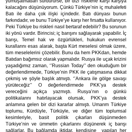
yumuşatmadan sürdürürse, bir dizi risklerle karşı karşıya 
kalacağını düşünüyorum. Çünkü Türkiye’nin iç muhalefeti 
Batı ile daha çok ilişki içindedir. Batı dünyası bunun 
farkındadır, ve bunu Türkiye’ye karşı her fırsatta kullanıyor. 
Peki Türkiye bu riskleri nasıl bertaraf edebilir? Bu sorunun 
iki yönü vardır. Birincisi; iç barışını sağlayarak yapabilir. İç 
barışı, Temel hak ve özgürlükleri, hukukun evrensel 
kurallarını esas alarak, başta Kürt meselesi olmak üzere, 
tüm meselelerini çözebilir. Bunu da hem PKKdan, hemde 
Batıdan bağımsız olarak yapmalıdır. Rusya ile uçak krizini 
yaşadığımız zaman, ‘’Russian Today’’ den okuduğum bir 
değerlendirmede, Türkiye’nin PKK ile çatışmasına dikkat 
çekmiş ve şöyle başlık atmıştı. ‘’Ankara ile gölge savaşı 
yürüteceğiz’’ O değerlendirmede PKK’ya destek 
vereceğini açıkça yazmıştı. Rusya’nın o günkü 
politikalarını hatırlayacak olursak, PKK’ya destek 
anlamına gelen bir dizi kararlar almıştı. Umarım Türkiye 
toplumu, Kürdüyle, Türküyle, ve diğer tüm toplumsal 
kesimleriyle, basit politik çıkarları düşünmeden 
Türkiye’nin ve ümmetin çıkarlarını düşünerek iç barışı 
sağlarlar. Bu bağlamda iktidar, kendisine  yapılan her 