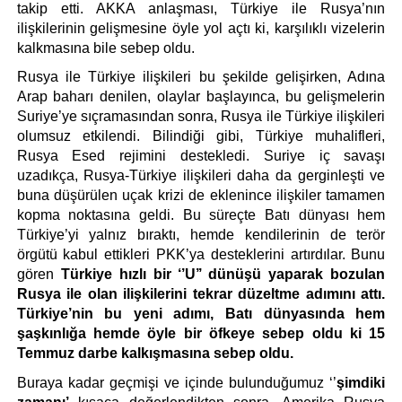
takip etti. AKKA anlaşması, Türkiye ile Rusya’nın 
ilişkilerinin gelişmesine öyle yol açtı ki, karşılıklı vizelerin 
kalkmasına bile sebep oldu.
Rusya ile Türkiye ilişkileri bu şekilde gelişirken, Adına 
Arap baharı denilen, olaylar başlayınca, bu gelişmelerin 
Suriye’ye sıçramasından sonra, Rusya ile Türkiye ilişkileri 
olumsuz etkilendi. Bilindiği gibi, Türkiye muhalifleri, 
Rusya Esed rejimini destekledi. Suriye iç savaşı 
uzadıkça, Rusya-Türkiye ilişkileri daha da gerginleşti ve 
buna düşürülen uçak krizi de eklenince ilişkiler tamamen 
kopma noktasına geldi. Bu süreçte Batı dünyası hem 
Türkiye’yi yalnız bıraktı, hemde kendilerinin de terör 
örgütü kabul ettikleri PKK’ya desteklerini artırdılar. Bunu 
gören 
Türkiye hızlı bir ‘’U’’ dünüşü yaparak bozulan 
Rusya ile olan ilişkilerini tekrar düzeltme adımını attı. 
Türkiye’nin bu yeni adımı, Batı dünyasında hem 
şaşkınlığa hemde öyle bir öfkeye sebep oldu ki 15 
Temmuz darbe kalkışmasına sebep oldu.
Buraya kadar geçmişi ve içinde bulunduğumuz ‘’
şimdiki 