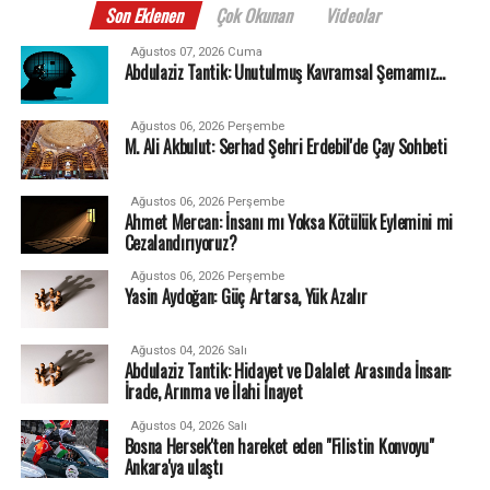
Son Eklenen
Çok Okunan
Videolar
Ağustos 07, 2026 Cuma
Abdulaziz Tantik: Unutulmuş Kavramsal Şemamız…
Ağustos 06, 2026 Perşembe
M. Ali Akbulut: Serhad Şehri Erdebil'de Çay Sohbeti
Ağustos 06, 2026 Perşembe
Ahmet Mercan: İnsanı mı Yoksa Kötülük Eylemini mi
Cezalandırıyoruz?
Ağustos 06, 2026 Perşembe
Yasin Aydoğan: Güç Artarsa, Yük Azalır
Ağustos 04, 2026 Salı
Abdulaziz Tantik: Hidayet ve Dalalet Arasında İnsan:
İrade, Arınma ve İlahi İnayet
Ağustos 04, 2026 Salı
Bosna Hersek'ten hareket eden "Filistin Konvoyu"
Ankara'ya ulaştı