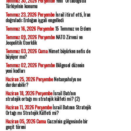
Temmuz 30, 2026 Perşembe
Yeni "Ortadoğu'da"
Türkiye'nin konumu
Temmuz 23, 2026 Perşembe
İsrail itiraf etti, İran
doğruladı: Erdoğan işgali engelledi
Temmuz 16, 2026 Perşembe
15 Temmuz ve Erdem
Temmuz 09, 2026 Perşembe
NATO Zirvesi ve
Jeopolitik Özerklik
Temmuz 03, 2026 Cuma
Nimet büyürken nefis de
büyüyor mu?
Temmuz 02, 2026 Perşembe
Bölgesel düzenin
yeni kodları
Haziran 25, 2026 Perşembe
Netanyahu'yu ne
durdurabilir?
Haziran 18, 2026 Perşembe
İsrail Batı'nın
stratejik ortağı mı stratejik külfeti mi? (2)
Haziran 11, 2026 Perşembe
İsrail Batının Stratejik
Ortağı mı Stratejik Külfeti mi?
Haziran 05, 2026 Cuma
Gazze'nin gölgesinde bir
geçit töreni