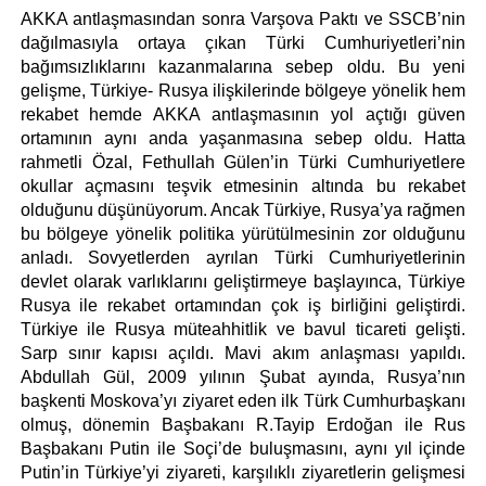
AKKA antlaşmasından sonra Varşova Paktı ve SSCB’nin 
dağılmasıyla ortaya çıkan Türki Cumhuriyetleri’nin 
bağımsızlıklarını kazanmalarına sebep oldu. Bu yeni 
gelişme, Türkiye- Rusya ilişkilerinde bölgeye yönelik hem 
rekabet hemde AKKA antlaşmasının yol açtığı güven 
ortamının aynı anda yaşanmasına sebep oldu. Hatta 
rahmetli Özal, Fethullah Gülen’in Türki Cumhuriyetlere 
okullar açmasını teşvik etmesinin altında bu rekabet 
olduğunu düşünüyorum. Ancak Türkiye, Rusya’ya rağmen 
bu bölgeye yönelik politika yürütülmesinin zor olduğunu 
anladı. Sovyetlerden ayrılan Türki Cumhuriyetlerinin 
devlet olarak varlıklarını geliştirmeye başlayınca, Türkiye 
Rusya ile rekabet ortamından çok iş birliğini geliştirdi. 
Türkiye ile Rusya müteahhitlik ve bavul ticareti gelişti. 
Sarp sınır kapısı açıldı. Mavi akım anlaşması yapıldı. 
Abdullah Gül, 2009 yılının Şubat ayında, Rusya’nın 
başkenti Moskova’yı ziyaret eden ilk Türk Cumhurbaşkanı 
olmuş, dönemin Başbakanı R.Tayip Erdoğan ile Rus 
Başbakanı Putin ile Soçi’de buluşmasını, aynı yıl içinde 
Putin’in Türkiye’yi ziyareti, karşılıklı ziyaretlerin gelişmesi 