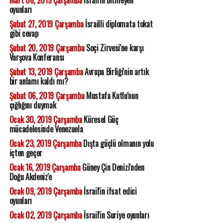
oyunları
Şubat 27, 2019 Çarşamba
İsrailli diplomata tokat
gibi cevap
Şubat 20, 2019 Çarşamba
Soçi Zirvesi'ne karşı
Varşova Konferansı
Şubat 13, 2019 Çarşamba
Avrupa Birliği'nin artık
bir anlamı kaldı mı?
Şubat 06, 2019 Çarşamba
Mustafa Kutlu'nun
çığlığını duymak
Ocak 30, 2019 Çarşamba
Küresel Güç
mücadelesinde Venezuela
Ocak 23, 2019 Çarşamba
Dışta güçlü olmanın yolu
içten geçer
Ocak 16, 2019 Çarşamba
Güney Çin Denizi'nden
Doğu Akdeniz'e
Ocak 09, 2019 Çarşamba
İsrail'in ifsat edici
oyunları
Ocak 02, 2019 Çarşamba
İsrail'in Suriye oyunları