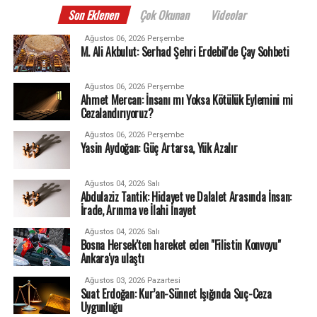
Son Eklenen
Çok Okunan
Videolar
Ağustos 06, 2026 Perşembe
M. Ali Akbulut: Serhad Şehri Erdebil'de Çay Sohbeti
Ağustos 06, 2026 Perşembe
Ahmet Mercan: İnsanı mı Yoksa Kötülük Eylemini mi
Cezalandırıyoruz?
Ağustos 06, 2026 Perşembe
Yasin Aydoğan: Güç Artarsa, Yük Azalır
Ağustos 04, 2026 Salı
Abdulaziz Tantik: Hidayet ve Dalalet Arasında İnsan:
İrade, Arınma ve İlahi İnayet
Ağustos 04, 2026 Salı
Bosna Hersek'ten hareket eden "Filistin Konvoyu"
Ankara'ya ulaştı
Ağustos 03, 2026 Pazartesi
Suat Erdoğan: Kur’an-Sünnet Işığında Suç-Ceza
Uygunluğu