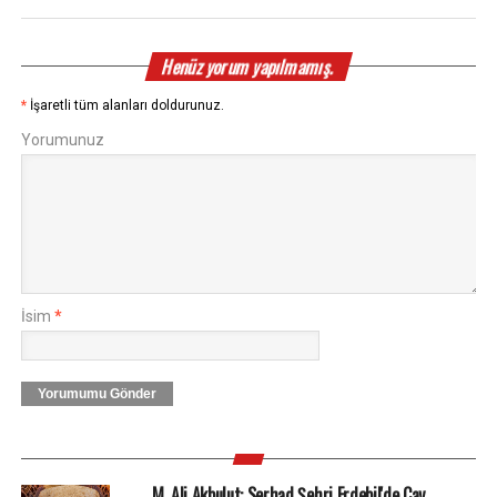
Henüz yorum yapılmamış.
*
İşaretli tüm alanları doldurunuz.
Yorumunuz
İsim
*
Yorumumu Gönder
M. Ali Akbulut: Serhad Şehri Erdebil'de Çay