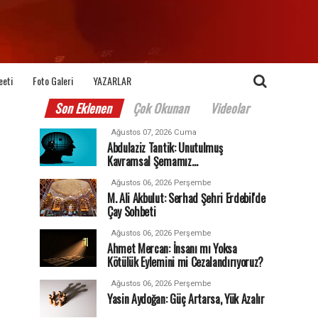
eeti
Foto Galeri
YAZARLAR
Son Eklenen
Çok Okunan
Videolar
Ağustos 07, 2026 Cuma
Abdulaziz Tantik: Unutulmuş
Kavramsal Şemamız…
Ağustos 06, 2026 Perşembe
M. Ali Akbulut: Serhad Şehri Erdebil'de
Çay Sohbeti
Ağustos 06, 2026 Perşembe
Ahmet Mercan: İnsanı mı Yoksa
Kötülük Eylemini mi Cezalandırıyoruz?
Ağustos 06, 2026 Perşembe
Yasin Aydoğan: Güç Artarsa, Yük Azalır