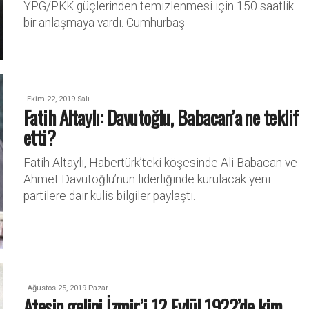
YPG/PKK güçlerinden temizlenmesi için 150 saatlik
bir anlaşmaya vardı. Cumhurbaş
Ekim 22, 2019 Salı
Fatih Altaylı: Davutoğlu, Babacan’a ne teklif
etti?
Fatih Altaylı, Habertürk’teki köşesinde Ali Babacan ve
Ahmet Davutoğlu’nun liderliğinde kurulacak yeni
partilere dair kulis bilgiler paylaştı.
Ağustos 25, 2019 Pazar
Ateşin gelini İzmir’i 12 Eylül 1922’de kim