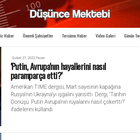
liz Haber
Önemli Şahsiyetler
Tercüme Haber
Video Galeri
Günün Tw
Şubat 27, 2022 Pazar
'Putin, Avrupa'nın hayallerini nasıl
paramparça etti?'
Amerikan TIME dergisi, Mart sayısının kapağına
Rusya'nın Ukrayna'yı işgalini yansıttı. Dergi, 'Tarihin
Dönüşü. Putin Avrupa’nın rüyalarını nasıl çökertti?'
ifadelerini kullandı