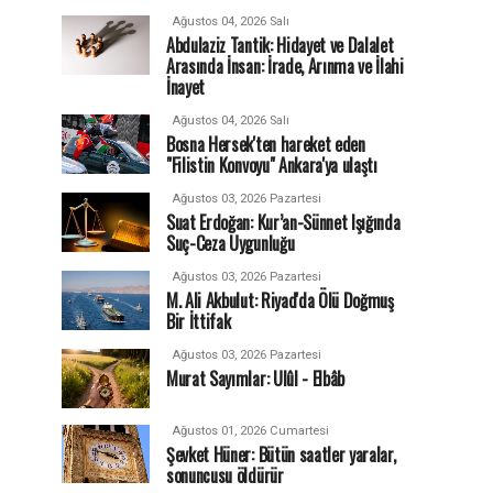
Ağustos 04, 2026 Salı
Abdulaziz Tantik: Hidayet ve Dalalet
Arasında İnsan: İrade, Arınma ve İlahi
İnayet
Ağustos 04, 2026 Salı
Bosna Hersek'ten hareket eden
"Filistin Konvoyu" Ankara'ya ulaştı
Ağustos 03, 2026 Pazartesi
Suat Erdoğan: Kur’an-Sünnet Işığında
Suç-Ceza Uygunluğu
Ağustos 03, 2026 Pazartesi
M. Ali Akbulut: Riyad'da Ölü Doğmuş
Bir İttifak
Ağustos 03, 2026 Pazartesi
Murat Sayımlar: Ulûl - Elbâb
Ağustos 01, 2026 Cumartesi
Şevket Hüner: Bütün saatler yaralar,
sonuncusu öldürür