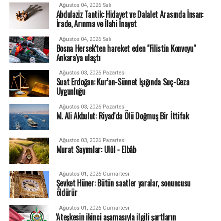
Ağustos 04, 2026 Salı
Abdulaziz Tantik: Hidayet ve Dalalet Arasında İnsan:
İrade, Arınma ve İlahi İnayet
Ağustos 04, 2026 Salı
Bosna Hersek'ten hareket eden "Filistin Konvoyu"
Ankara'ya ulaştı
Ağustos 03, 2026 Pazartesi
Suat Erdoğan: Kur’an-Sünnet Işığında Suç-Ceza
Uygunluğu
Ağustos 03, 2026 Pazartesi
M. Ali Akbulut: Riyad'da Ölü Doğmuş Bir İttifak
Ağustos 03, 2026 Pazartesi
Murat Sayımlar: Ulûl - Elbâb
Ağustos 01, 2026 Cumartesi
Şevket Hüner: Bütün saatler yaralar, sonuncusu
öldürür
Ağustos 01, 2026 Cumartesi
'Ateşkesin ikinci aşamasıyla ilgili şartların