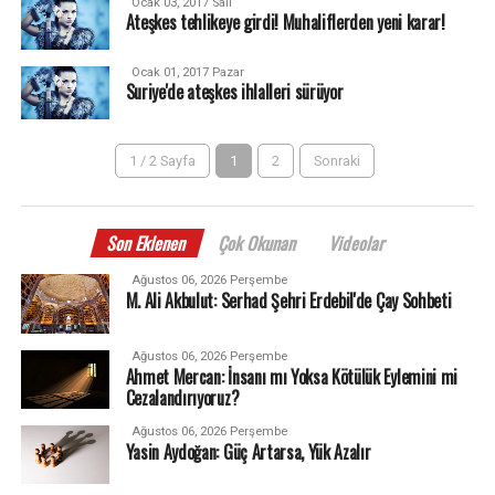
Ocak 03, 2017 Salı
Ateşkes tehlikeye girdi! Muhaliflerden yeni karar!
Ocak 01, 2017 Pazar
Suriye'de ateşkes ihlalleri sürüyor
1 / 2 Sayfa
1
2
Sonraki
Son Eklenen
Çok Okunan
Videolar
Ağustos 06, 2026 Perşembe
M. Ali Akbulut: Serhad Şehri Erdebil'de Çay Sohbeti
Ağustos 06, 2026 Perşembe
Ahmet Mercan: İnsanı mı Yoksa Kötülük Eylemini mi
Cezalandırıyoruz?
Ağustos 06, 2026 Perşembe
Yasin Aydoğan: Güç Artarsa, Yük Azalır