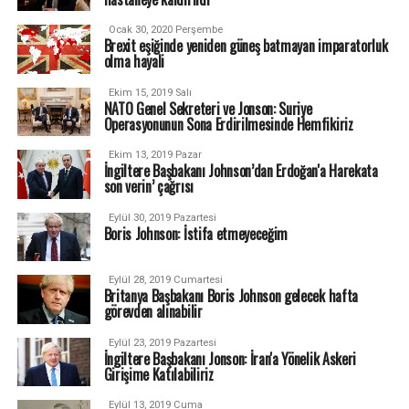
Ocak 30, 2020 Perşembe
Brexit eşiğinde yeniden güneş batmayan imparatorluk
olma hayali
Ekim 15, 2019 Salı
NATO Genel Sekreteri ve Jonson: Suriye
Operasyonunun Sona Erdirilmesinde Hemfikiriz
Ekim 13, 2019 Pazar
İngiltere Başbakanı Johnson’dan Erdoğan'a Harekata
son verin’ çağrısı
Eylül 30, 2019 Pazartesi
Boris Johnson: İstifa etmeyeceğim
Eylül 28, 2019 Cumartesi
Britanya Başbakanı Boris Johnson gelecek hafta
görevden alınabilir
Eylül 23, 2019 Pazartesi
İngiltere Başbakanı Jonson: İran'a Yönelik Askeri
Girişime Katılabiliriz
Eylül 13, 2019 Cuma