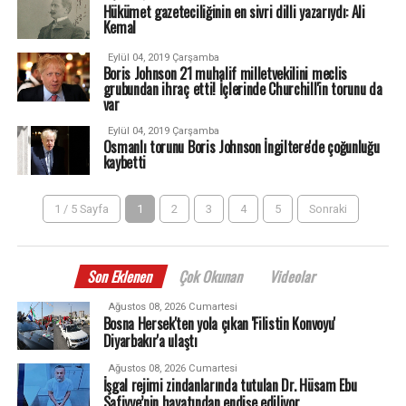
Hükümet gazeteciliğinin en sivri dilli yazarıydı: Ali
Kemal
Eylül 04, 2019 Çarşamba
Boris Johnson 21 muhalif milletvekilini meclis
grubundan ihraç etti! İçlerinde Churchill'in torunu da
var
Eylül 04, 2019 Çarşamba
Osmanlı torunu Boris Johnson İngiltere'de çoğunluğu
kaybetti
1 / 5 Sayfa
1
2
3
4
5
Sonraki
Son Eklenen
Çok Okunan
Videolar
Ağustos 08, 2026 Cumartesi
Bosna Hersek'ten yola çıkan 'Filistin Konvoyu'
Diyarbakır'a ulaştı
Ağustos 08, 2026 Cumartesi
İşgal rejimi zindanlarında tutulan Dr. Hüsam Ebu
Safiyye’nin hayatından endişe ediliyor