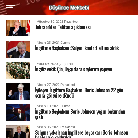
Ağustos 30, 2021 Pazartesi
Johnson'dan Taliban açıklaması
Nisan 23, 2021 Cuma
İngiltere Başbakanı: Salgını kontrol altına aldık
Eylül 09, 2020 Çarşamba
İngiliz vekil: Çin, Uygurlara soykırım yapıyor
Nisan 27, 2020 Pazartesi
İyileşen İngiltere Başbakanı Boris Johnson 22 gün
sonra görevine döndü
Nisan 10, 2020 Cuma
İngiltere Başbakanı Boris Johnson yoğun bakımdan
çıktı
Nisan 06, 2020 Pazartesi
Salgına yakalanan İngiltere başbakanı Boris Johnson
hastaneye kaldırıldı