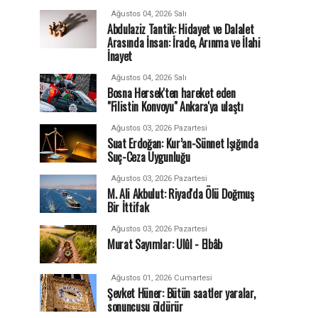
Ağustos 04, 2026 Salı
Abdulaziz Tantik: Hidayet ve Dalalet
Arasında İnsan: İrade, Arınma ve İlahi
İnayet
Ağustos 04, 2026 Salı
Bosna Hersek'ten hareket eden
"Filistin Konvoyu" Ankara'ya ulaştı
Ağustos 03, 2026 Pazartesi
Suat Erdoğan: Kur’an-Sünnet Işığında
Suç-Ceza Uygunluğu
Ağustos 03, 2026 Pazartesi
M. Ali Akbulut: Riyad'da Ölü Doğmuş
Bir İttifak
Ağustos 03, 2026 Pazartesi
Murat Sayımlar: Ulûl - Elbâb
Ağustos 01, 2026 Cumartesi
Şevket Hüner: Bütün saatler yaralar,
sonuncusu öldürür