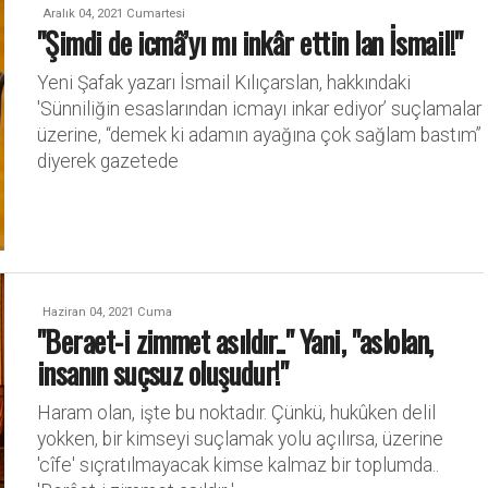
Aralık 04, 2021 Cumartesi
"Şimdi de icmâ’yı mı inkâr ettin lan İsmail!"
Yeni Şafak yazarı İsmail Kılıçarslan, hakkındaki
'Sünniliğin esaslarından icmayı inkar ediyor’ suçlamalar
üzerine, “demek ki adamın ayağına çok sağlam bastım”
diyerek gazetede
Haziran 04, 2021 Cuma
"Beraet-i zimmet asıldır.." Yani, "aslolan,
insanın suçsuz oluşudur!"
Haram olan, işte bu noktadır. Çünkü, hukûken delil
yokken, bir kimseyi suçlamak yolu açılırsa, üzerine
'cîfe' sıçratılmayacak kimse kalmaz bir toplumda..