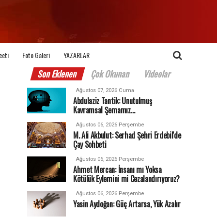
eeti
Foto Galeri
YAZARLAR
Son Eklenen
Çok Okunan
Videolar
Ağustos 07, 2026 Cuma
Abdulaziz Tantik: Unutulmuş
Kavramsal Şemamız…
Ağustos 06, 2026 Perşembe
M. Ali Akbulut: Serhad Şehri Erdebil'de
Çay Sohbeti
Ağustos 06, 2026 Perşembe
Ahmet Mercan: İnsanı mı Yoksa
Kötülük Eylemini mi Cezalandırıyoruz?
Ağustos 06, 2026 Perşembe
Yasin Aydoğan: Güç Artarsa, Yük Azalır