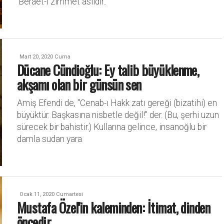
'Berâet-i zimmet asıldır..'
Mart 20, 2020 Cuma
Dücane Cündioğlu: Ey talib büyüklenme,
akşamı olan bir günsün sen
Amiş Efendi de, "Cenab-ı Hakk zatı gereği (bizatihi) en
büyüktür. Başkasına nisbetle değil!" der. (Bu, şerhi uzun
sürecek bir bahistir.) Kullarına gelince, insanoğlu bir
damla sudan yara
Ocak 11, 2020 Cumartesi
Mustafa Özel'in kaleminden: İtimat, dinden
öncedir